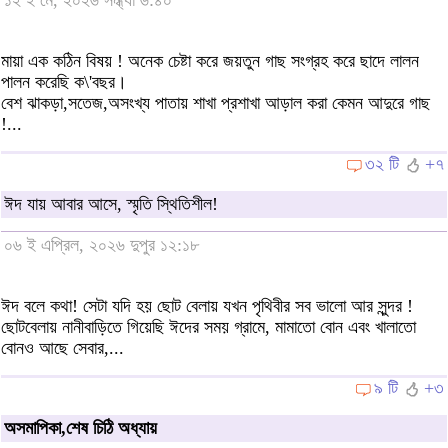
মায়া এক কঠিন বিষয় ! অনেক চেষ্টা করে জয়তুন গাছ সংগ্রহ করে ছাদে লালন
পালন করেছি ক\'বছর।
বেশ ঝাকড়া,সতেজ,অসংখ্য পাতায় শাখা প্রশাখা আড়াল করা কেমন আদুরে গাছ
!...
৩২ টি
+৭
ঈদ যায় আবার আসে, স্মৃতি স্থিতিশীল!
০৬ ই এপ্রিল, ২০২৬ দুপুর ১২:১৮
ঈদ বলে কথা! সেটা যদি হয় ছোট বেলায় যখন পৃথিবীর সব ভালো আর সুন্দর !
ছোটবেলায় নানীবাড়িতে গিয়েছি ঈদের সময় গ্রামে, মামাতো বোন এবং খালাতো
বোনও আছে সেবার,...
৯ টি
+৩
অসমাপিকা,শেষ চিঠি অধ্যায়