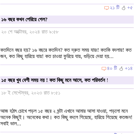
২১ টি
+৫
১৬ বছর কখন পেরিয়ে গেল?
২০ শে অক্টোবর, ২০২৪ রাত ৯:৫৮
কতদিনে বছর হয়? ১৬ বছরে কতদিন? কত দ্রুত সময় যায়৷! কতকি বদলায়! কত
জন, কত কিছু হারিয়ে যায়! কত চাওয়া ফুরিয়ে যায়, গুড়িয়ে দেয়া হয়...
৪০ টি
+১৪
১৫ বছর খুব বেশী সময় নয় ! কত কিছু মনে আসে, কত পরিবর্তন
!
১৮ ই সেপ্টেম্বর, ২০২৩ রাত ৮:৫১
আজ হঠাৎ চোখে পড়ল ১৫ বছর ২ ঘন্টা এখানে আমার আসা যাওয়া, পড়লো মনে
অনেক কিছুই। অনেকের কথা। কত কিছু বদলে গিয়েছে, হারিয়ে গিয়েছে কতজন!
সবাই ভাল...