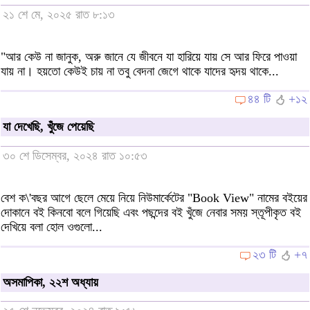
২১ শে মে, ২০২৫ রাত ৮:১৩
"আর কেউ না জানুক, অরু জানে যে জীবনে যা হারিয়ে যায় সে আর ফিরে পাওয়া
যায় না। হয়তো কেউই চায় না তবু বেদনা জেগে থাকে যাদের হৃদয় থাকে...
৪৪ টি
+১২
যা দেখেছি, খুঁজে পেয়েছি
৩০ শে ডিসেম্বর, ২০২৪ রাত ১০:৫৩
বেশ ক\'বছর আগে ছেলে মেয়ে নিয়ে নিউমার্কেটের "Book View" নামের বইয়ের
দোকানে বই কিনবো বলে গিয়েছি এবং পছন্দের বই খুঁজে নেবার সময় স্তূপীকৃত বই
দেখিয়ে বলা হোল ওগুলো...
২৩ টি
+৭
অসমাপিকা, ২২শ অধ্যায়