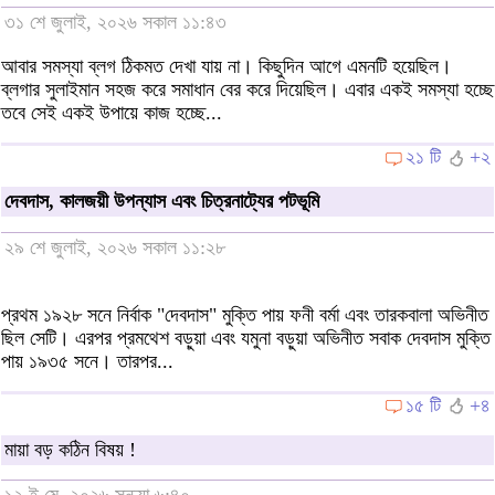
৩১ শে জুলাই, ২০২৬ সকাল ১১:৪৩
আবার সমস্যা ব্লগ ঠিকমত দেখা যায় না। কিছুদিন আগে এমনটি হয়েছিল।
ব্লগার সুলাইমান সহজ করে সমাধান বের করে দিয়েছিল। এবার একই সমস্যা হচ্ছে
তবে সেই একই উপায়ে কাজ হচ্ছে...
২১ টি
+২
দেবদাস, কালজয়ী উপন্যাস এবং চিত্রনাট্যের পটভূমি
২৯ শে জুলাই, ২০২৬ সকাল ১১:২৮
প্রথম ১৯২৮ সনে নির্বাক "দেবদাস" মুক্তি পায় ফনী বর্মা এবং তারকবালা অভিনীত
ছিল সেটি। এরপর প্রমথেশ বড়ুয়া এবং যমুনা বড়ুয়া অভিনীত সবাক দেবদাস মুক্তি
পায় ১৯৩৫ সনে। তারপর...
১৫ টি
+৪
মায়া বড় কঠিন বিষয় !
১২ ই মে, ২০২৬ সন্ধ্যা ৬:৪০