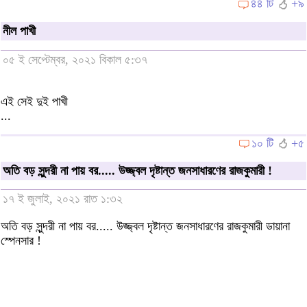
৪৪ টি
+৯
নীল পাখী
০৫ ই সেপ্টেম্বর, ২০২১ বিকাল ৫:৩৭
এই সেই দুই পাখী
...
১০ টি
+৫
অতি বড় সুন্দরী না পায় বর..... উজ্জ্বল দৃষ্টান্ত জনসাধারণের রাজকুমারী !
১৭ ই জুলাই, ২০২১ রাত ১:৩২
অতি বড় সুন্দরী না পায় বর..... উজ্জ্বল দৃষ্টান্ত জনসাধারণের রাজকুমারী ডায়ানা
স্পেনসার !