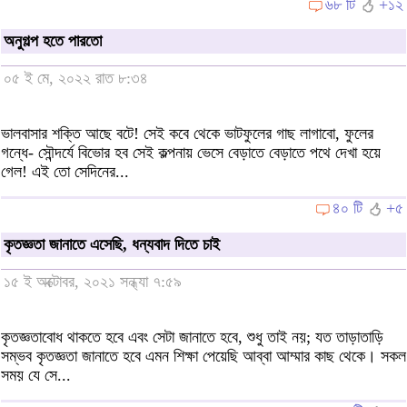
৬৮ টি
+১২
অনুগল্প হতে পারতো
০৫ ই মে, ২০২২ রাত ৮:৩৪
ভালবাসার শক্তি আছে বটে! সেই কবে থেকে ভাটফুলের গাছ লাগাবো, ফুলের
গন্ধে- সৌন্দর্যে বিভোর হব সেই কল্পনায় ভেসে বেড়াতে বেড়াতে পথে দেখা হয়ে
গেল! এই তো সেদিনের...
৪০ টি
+৫
কৃতজ্ঞতা জানাতে এসেছি, ধন্যবাদ দিতে চাই
১৫ ই অক্টোবর, ২০২১ সন্ধ্যা ৭:৫৯
কৃতজ্ঞতাবোধ থাকতে হবে এবং সেটা জানাতে হবে, শুধু তাই নয়; যত তাড়াতাড়ি
সম্ভব কৃতজ্ঞতা জানাতে হবে এমন শিক্ষা পেয়েছি আব্বা আম্মার কাছ থেকে। সকল
সময় যে সে...