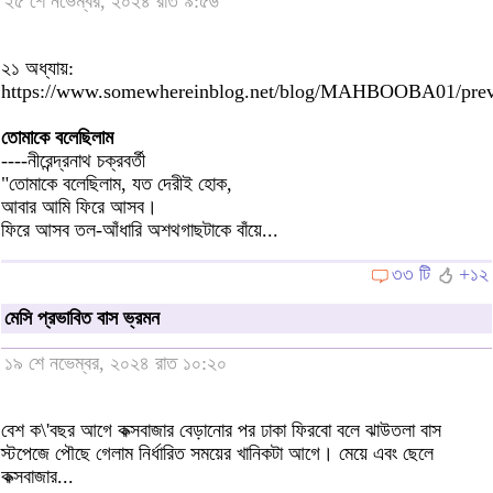
২৫ শে নভেম্বর, ২০২৪ রাত ৯:৫৬
২১ অধ্যায়:
https://www.somewhereinblog.net/blog/MAHBOOBA01/pre
তোমাকে বলেছিলাম
----নীরেন্দ্রনাথ চক্রবর্তী
"তোমাকে বলেছিলাম, যত দেরীই হোক,
আবার আমি ফিরে আসব।
ফিরে আসব তল-আঁধারি অশথগাছটাকে বাঁয়ে...
৩৩ টি
+১২
মেসি প্রভাবিত বাস ভ্রমন
১৯ শে নভেম্বর, ২০২৪ রাত ১০:২০
বেশ ক\'বছর আগে কক্সবাজার বেড়ানোর পর ঢাকা ফিরবো বলে ঝাউতলা বাস
স্টপেজে পৌছে গেলাম নির্ধারিত সময়ের খানিকটা আগে। মেয়ে এবং ছেলে
কক্সবাজার...