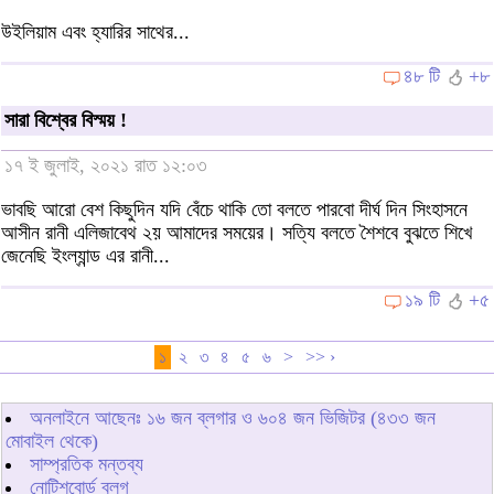
উইলিয়াম এবং হ্যারির সাথের...
৪৮ টি
+৮
সারা বিশ্বের বিস্ময় !
১৭ ই জুলাই, ২০২১ রাত ১২:০৩
ভাবছি আরো বেশ কিছুদিন যদি বেঁচে থাকি তো বলতে পারবো দীর্ঘ দিন সিংহাসনে
আসীন রানী এলিজাবেথ ২য় আমাদের সময়ের। সত্যি বলতে শৈশবে বুঝতে শিখে
জেনেছি ইংল্যান্ড এর রানী...
১৯ টি
+৫
১
২
৩
৪
৫
৬
>
>> ›
অনলাইনে আছেনঃ
১৬
জন ব্লগার ও
৬০৪
জন ভিজিটর (৪৩৩ জন
মোবাইল থেকে)
সাম্প্রতিক মন্তব্য
নোটিশবোর্ড ব্লগ