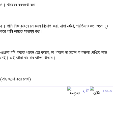
৪। খাবারের ব্যবস্থা করা।
৫। পানি নিঃস্কাষনে লোকবল নিয়োগ করা, নালা নর্দমা, প্রতিবন্ধকতা গুলো দূর
করে পানি নামতে সাহায্য করা।
এগুলো যদি করতে পারেন তো করেন, না পারলে হা হুতাশ বা করুনা দেখিয়ে লাভ
নেই। এই ঘটনা বার বার ঘটতে থাকবে।
(তাড়াহুড়ো করে লেখা)
২ টি
+০/-০