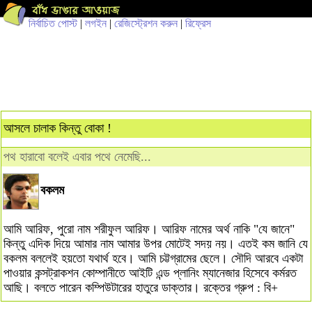
নির্বাচিত পোস্ট
|
লগইন
|
রেজিস্ট্রেশন করুন
|
রিফ্রেস
আসলে চালাক কিন্তু বোকা !
পথ হারাবো বলেই এবার পথে নেমেছি...
বকলম
আমি আরিফ, পুরো নাম শরীফুল আরিফ। আরিফ নামের অর্থ নাকি "যে জানে"
কিন্তু এদিক দিয়ে আমার নাম আমার উপর মোটেই সদয় নয়। এতই কম জানি যে
বকলম বললেই হয়তো যথার্থ হবে। আমি চট্টগ্রামের ছেলে। সৌদি আরবে একটা
পাওয়ার কন্সট্রাকশন কোম্পানীতে আইটি এন্ড প্লানিং ম্যানেজার হিসেবে কর্মরত
আছি। বলতে পারেন কম্পিউটারের হাতুরে ডাক্তার। রক্তের গ্রুপ : বি+