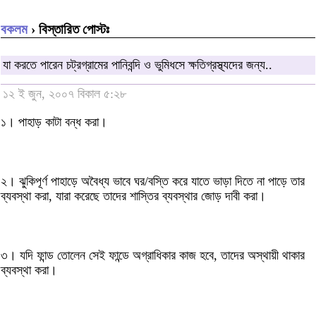
বকলম
› বিস্তারিত পোস্টঃ
যা করতে পারেন চট্রগ্রামের পানিবন্দি ও ভুমিধসে ক্ষতিগ্রস্থ্যদের জন্য..
১২ ই জুন, ২০০৭ বিকাল ৫:২৮
১। পাহাড় কাটা বন্ধ করা।
২। ঝুকিপূর্ণ পাহাড়ে অবৈধ্য ভাবে ঘর/বস্তি করে যাতে ভাড়া দিতে না পাড়ে তার
ব্যবস্থা করা, যারা করেছে তাদের শাস্তির ব্যবস্থার জোড় দাবী করা।
৩। যদি ফান্ড তোলেন সেই ফান্ডে অগ্রাধিকার কাজ হবে, তাদের অস্থায়ী থাকার
ব্যবস্থা করা।