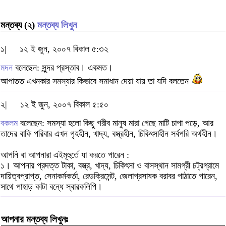
মন্তব্য (২)
মন্তব্য লিখুন
১|
১২ ই জুন, ২০০৭ বিকাল ৫:৩২
মদন
বলেছেন: সুন্দর প্রস্তাব। একমত।
আপাতত এখনকার সমস্যার কিভাবে সমাধান দেয়া যায় তা যদি বলতেন
২|
১২ ই জুন, ২০০৭ বিকাল ৫:৫০
বকলম
বলেছেন: সমস্যা হলো কিছু গরীব মানুষ মারা গেছে মাটি চাপা পড়ে, আর
তাদের বাকি পরিবার এখন গৃহহীন, খাদ্য, বস্ত্রহীন, চিকিৎসাহীন সর্বপরি অর্থহীন।
আপনি বা আপনারা এইমূহুর্তে যা করতে পারেন :
১। আপনার প্রদত্ত টাকা, বস্ত্র, খাদ্য, চিকিৎসা ও বাসস্থান সামগ্রী চট্রগ্রামে
দায়িত্বপ্রাপ্ত, সেনাকর্মকর্তা, রেডক্রিসেন্ট, জেলাপ্রসাষক বরাবর পাঠাতে পারেন,
সাথে পাহাড় কাটা বন্ধে স্বারকলিপি।
আপনার মন্তব্য লিখুনঃ