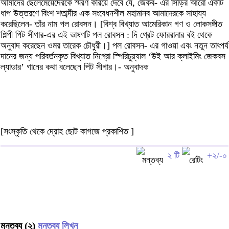
আমাদের ছেলেমেয়েদেরকে স্মরণ করিয়ে দেবে যে, জেকব- এর সিঁড়ির আরো একটি
ধাপ উত্তরণে বিংশ শতাব্দীর এক সংবেধনশীল মহামানব আমাদেরকে সাহায্য
করেছিলেন- তাঁর নাম পল রোবসন। [বিশ্ব বিখ্যাত আমেরিকান গণ ও লোকসঙ্গীত
শিল্পী পিট সীগার-এর এই ভাষণটি পল রোবসন : দি গ্রেট ফোররানার বই থেকে
অনুবাদ করেছেন ওমর তারেক চৌধুরী।] পল রোবসন- এর গাওয়া এবং নতুন তাৎপর্য
দানের জন্য পরিবর্তনকৃত বিখ্যাত নিগ্রো স্পিরিচুয়্যাল ‘উই আর ক্লাইমিং জেকবস
ল্যাডার’ গানের কথা বলেছেন পিট সীগার।- অনুবাদক
[সংস্কৃতি থেকে দ্রোহ ছোট কাগজে প্রকাশিত ]
২ টি
+২/-০
মন্তব্য (২)
মন্তব্য লিখুন