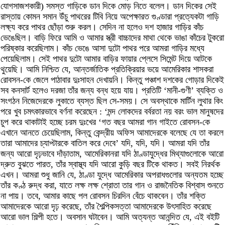
যোগসাজশকারী) সমস্ত গাড়িকে ডান দিকে মোড় নিতে বলেল। ডান দিকের সেই
রাস্তায় কোমন সমান উঁচু পাথরের টিবি নিয়ে অপেক্ষারত গুণ্ডারা প্রত্যেকটা গাড়ি
লক্ষ্য করে পাথর ছোঁড়া শুরু করল। সেদিন না হলেও দশ হাজার গাড়ির কাঁচ
ভেঙেছিল। বাড়ি ফিরে আমি ও আমার স্ত্রী বাচ্চাদের মাথা থেকে ভাঙা কাঁচের টুকরো
পরিষ্কার করেছিলাম। কাঁচ ভেঙে আসা দুটো পাথর পরে আমরা গাড়ির মধ্যে
পেয়েছিলাম। সেই পাথর দুটো আমার বাড়ির ফায়ার প্লেসে সিমেন্ট দিয়ে আটকে
থুয়েছি। আমি নিশ্চিত যে, আন্তর্জাতিক প্রতিক্রিয়ার ভয়ে আমেরিকার শাসকরা
রোবসন-কে জেলে পাঠাবার দুঃসাহন দেখায়নি। কিন্তু পঞ্চাশ দশকের গোড়ার দিকেই
সব কনসার্ট হলেও দরজা তাঁর জন্য বন্ধ হয়ে যায়। প্রতিটি ‘মানী-গুণী’ ব্যক্তি ও
সংগঠন নিজেদেরকে লুকাতে ব্যস্ত ছিল সে-সময়। সে অবস্থাকে মার্টিন লুথার কিং
পরে খুব চমৎকারভাবে বর্ণনা করেছেন : ‘মন্দ লোকদের বর্বরতা নয় বরং ভাল মানুষদের
চুপ করে থাকাটাই হচ্ছে চরম দুঃখের ‘গত বছর আমরা গান গাইতে রোবসন-কে
এখানে আনতে চেয়েছিলাম, কিন্তু কেন্দ্রীয় অফিস আমাদেরকে বলেছে যে তা করলে
তারা আমাদের চ্যাপ্টারকে বাতিল করে দেবে’ যদি, যদি, যদি। আমরা যদি তাঁর
জন্য আরো দৃঢ়ভাবে দাঁড়াতাম, আমেরিকানরা যদি ঠাণ্ডাযুদ্ধের মিথ্যাগুলোকে আরো
দ্রুত বুঝতে পারত, তাঁর স্বাস্থ্য যদি আরো কুড়ি বছর টিকে থাকত। সবই নিরর্থক
এখন। আমরা শুধু জানি যে, ঠাণ্ডা যুদ্ধে আমেরিকার অপরাধগুলোর অন্যতম হচ্ছে
তাঁর কণ্ঠ রুদ্ধ করা, যাতে লক্ষ লক্ষ শ্রোতা তার গান ও রাজনৈতিক বিশ্বাস শুনতে
না পায়। তবে, আমার কাছে পল রোবসন চিরদিন বেঁচে থাকবেন। তাঁর শক্তি
আমাদেরকে আরো দৃঢ় করেছে, তাঁর শৈল্পিকসত্তা আমাদেরকে উৎসাহিত করেছে
আরো ভাল শিল্পী হতে। অবসান ঘটাবেন। আমি অত্যন্ত আনন্দিত যে, এই বইটি