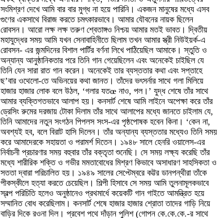
সংমিশ্রণ দেখে আমি বার বার মুগ্ধ না হয়ে পারিনি। একজন মানুষের মধ্যে এসব
গুণের একসাথে বিরাজ করতে চমৎকারভাবে। আমার যৌবনের নায়ক ছিলেন
রোবসন। আরো লক্ষ লক্ষ তরুণ শ্বেতাঙ্গও নিশ্চয় আমার মতই ভাবত। দ্বিতীয়
মহাযুদ্ধের সময় আমি যখন সেনাবাহিনীতে ছিলাম তখন আমার স্ত্রী নিউইয়র্ক-এ
রোবসন- এর জন্মদিনের বিশাল পার্টির বর্ণনা লিখে পাঠিয়েছিল আমাকে। স্তুতি ও
অন্যান্য আনুষ্ঠানিকতার পরে তিনি গান গেয়েছিলেন এবং অনেকেই চাইছিল যে
তিনি যেন সারা রাত গান করেন। অনেকেই তার ব্যস্ততার কথা এবং সপ্তাহে
ছ’বার ওথেলো-তে অভিনয়ের কথা জানত। তাঁদের ভৎসর্নার সাথে গলা মিলিয়ে
হাজার হাজার লোক বলে উঠল, ‘গলার যতœ নাও, পল।’ যুদ্ধ শেষে তাঁর সাথে
আমার ব্যক্তিগতভাবে আলাপ হয়। কনসার্ট শেষে আমি লাইনে অপেক্ষা করে তাঁর
ড্রেসিং রুমের দরজায় টোকা দিলাম তাঁর সাথে আলাপের মধ্যে জানতে চাইলাম যে,
তিনি আমাদের নতুন সংগঠন পিপলস সংস-এর পৃষ্ঠপোষক হবেন কিনা। ‘কেন না,
অবশ্যই হব, বলে বিরাট হাসি দিলেন। তাঁর অন্যান্য ব্যস্ততার মধ্যেও তিনি সময়
করে আমাদেরকে সহায়তা ও পরামর্শ দিতেন। ১৯৪৮ সালে হেনরি ওয়ালেস-এর
নির্বাচনী প্রচারণার সময় বহুবার তাঁর বক্তৃতা শুনেছি। সে সময় লক্ষ্য করেছি তাঁর
মধ্যে শারীরিক শক্তি ও গভীর মমতাবোধের মিশ্রণ কিভাবে অসাধারণ সাহসিকতা ও
সততা দ্বারা পরিচালিত হয়। ১৯৪৯ সালের সেপ্টেম্বরে কট্টর ডানপন্থীরা তাঁকে
পীকস্কীলে হত্যা করতে চেয়েছিল। শিল্পী হিসাবে সে সময় আমি তুলনামূলকভাবে
স্বল্প পরিচিতি হলেও অনুষ্ঠানেও প্রথমার্ধে কয়েকটি গান গাইতে আমন্ত্রিত হয়ে
সম্মানিত বোধ করেছিলাম। কনসার্ট শেষে হাজার হাজার শ্রোতা তাদের গাড়ি নিয়ে
বাড়ির দিকে রওনা দিল। প্রবেশ পথে দাঁড়ান পুলিশ (গোপন কে.কে.কে.-র সাথে