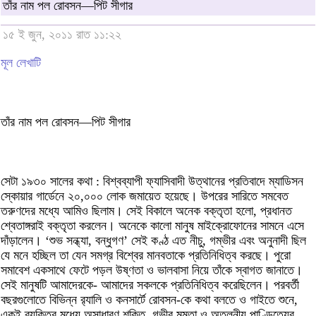
তাঁর নাম পল রোবসন—পিট সীগার
১৫ ই জুন, ২০১১ রাত ১১:২২
মূল লেখাটি
তাঁর নাম পল রোবসন—পিট সীগার
সেটা ১৯৩০ সালের কথা : বিশ্বব্যাপী ফ্যাসিবাদী উত্থানের প্রতিবাদে ম্যাডিসন
স্কোয়ার গার্ডেনে ২০,০০০ লোক জমায়েত হয়েছে। উপরের সারিতে সমবেত
তরুণদের মধ্যে আমিও ছিলাম। সেই বিকালে অনেক বক্তৃতা হলো, প্রধানত
শ্বেতাঙ্গরাই বক্তৃতা করলেন। অনেকে কালো মানুষ মাইক্রোফোনের সামনে এসে
দাঁড়ালেন। ‘শুভ সন্ধ্যা, বন্ধুগণ’ সেই কণ্ঠ এত নীচু, গম্ভীর এবং অনুনাদী ছিল
যে মনে হচ্ছিল তা যেন সমগ্র বিশ্বের মানবতাকে প্রতিনিধিত্ব করছে। পুরো
সমাবেশ একসাথে ফেটে পড়ল উষ্ণতা ও ভালবাসা নিয়ে তাঁকে স্বাগত জানাতে।
সেই মানুষটি আমাদেরকে- আমাদের সকলকে প্রতিনিধিত্ব করেছিলেন। পরবর্তী
বছরগুলোতে বিভিন্ন র‌্যালি ও কনসার্টে রোবসন-কে কথা বলতে ও গাইতে শুনে,
একই ব্যক্তির মধ্যে অসাধারণ শক্তি, গভীর মমতা ও অতুলনীয় পাণ্ডিত্যের