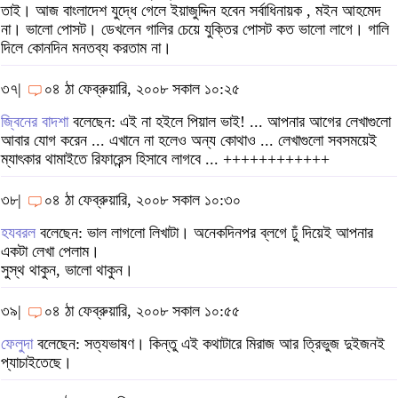
তাই। আজ বাংলাদেশ যুদ্ধে গেলে ইয়াজুদ্দিন হবেন সর্বাধিনায়ক , মইন আহমেদ
না। ভালো পোসট। ডেখলেন গালির চেয়ে যুক্তির পোসট কত ভালো লাগে। গালি
দিলে কোনদিন মনতব্য করতাম না।
৩৭|
০৪ ঠা ফেব্রুয়ারি, ২০০৮ সকাল ১০:২৫
জ্বিনের বাদশা
বলেছেন: এই না হইলে পিয়াল ভাই! ... আপনার আগের লেখাগুলো
আবার যোগ করেন ... এখানে না হলেও অন্য কোথাও ... লেখাগুলো সবসময়েই
ম্যাৎকার থামাইতে রিফারেন্স হিসাবে লাগবে ... ++++++++++++
৩৮|
০৪ ঠা ফেব্রুয়ারি, ২০০৮ সকাল ১০:৩০
হযবরল
বলেছেন: ভাল লাগলো লিখাটা। অনেকদিনপর ব্লগে ঢুঁ দিয়েই আপনার
একটা লেখা পেলাম।
সুস্থ থাকুন, ভালো থাকুন।
৩৯|
০৪ ঠা ফেব্রুয়ারি, ২০০৮ সকাল ১০:৫৫
ফেলুদা
বলেছেন: সত্যভাষণ। কিন্তু এই কথাটারে মিরাজ আর ত্রিভুজ দুইজনই
প্যাচাইতেছে।