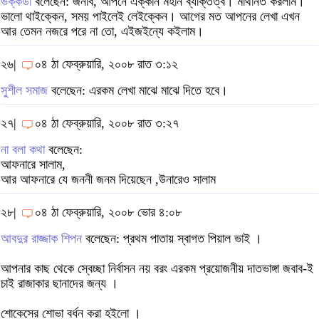
ভক্কডা
বলেছেন: জনাব, আপনে এক্কান মহান ব্যক্তিত্ব। মাথানত করলাম।
ভালো থাইক্কেন, সময় পাইলেই লেইক্কেন। আগের মত আপনের লেখা এখন
আর তেমন নজরে পরে না তো, এইজইন্যে কইলাম।
২৬|
০৪ ঠা ফেব্রুয়ারি, ২০০৮ রাত ৩:১২
সুশীল সমাজ
বলেছেন: এরকম লেখা মাঝে মাঝে দিতে হবে।
২৭|
০৪ ঠা ফেব্রুয়ারি, ২০০৮ রাত ৩:২৭
না বলা কথা
বলেছেন:
আফনারে সালাম,
আর আফনারে যে জননী জনম দিয়েছেন ,উনারেও সালাম
২৮|
০৪ ঠা ফেব্রুয়ারি, ২০০৮ ভোর ৪:০৮
আবদুর রাজ্জাক শিপন
বলেছেন: প্রথম পাতায় স্বাগত পিয়াল ভাই ।
আপনার কাছ থেকে স্বেচ্ছা নির্বাসন নয় বরং এরকম প্রয়োজনীয় দাতভাঙ্গা জবাব-ই
চাই রাজাকার ছানাদের জন্য ।
শোকেসের শোভা বর্ধন করা হইলো ।