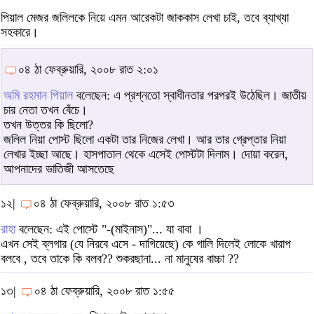
পিয়াল মেজর জলিলকে নিয়ে এমন আরেকটা জাককাস লেখা চাই, তবে ব্যাখ্যা
সহকারে।
০৪ ঠা ফেব্রুয়ারি, ২০০৮ রাত ২:০১
অমি রহমান পিয়াল
বলেছেন: এ প্রশ্নতো স্বাধীনতার পরপরই উঠেছিল। জাতীয়
চার নেতা তখন বেঁচে।
তখন উত্তর কি ছিলো?
জলিল নিয়া পোস্ট ছিলো একটা তার নিজের লেখা। আর তার গ্রেপ্তার নিয়া
লেখার ইচ্ছা আছে। হাসপাতাল থেকে এসেই পোস্টটা দিলাম। দোয়া করেন,
আপনাদের ভাতিজী আসতেছে
১২|
০৪ ঠা ফেব্রুয়ারি, ২০০৮ রাত ১:৫৩
রাহা
বলেছেন: এই পোস্টে "-(মাইনাস)"... যা বাবা ।
এখন সেই ব্লগার (যে নিরবে এসে - দাগিয়েছে) কে গালি দিলেই লোকে খারাপ
বলবে , তবে তাকে কি বলব?? শুকরছানা... না মানুষের বাচ্চা ??
১৩|
০৪ ঠা ফেব্রুয়ারি, ২০০৮ রাত ১:৫৫