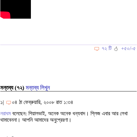
৭২ টি
+৫০/-৫
মন্তব্য (৭২)
মন্তব্য লিখুন
১|
০৪ ঠা ফেব্রুয়ারি, ২০০৮ রাত ১:৩৪
নরাধম
বলেছেন: পিয়ালভাই, অনেক অনেক ধন্যবাদ। প্লিজ এবার আর লেখা
থামাবেননা। আপনি আমাদের অনুপ্রেরণা।