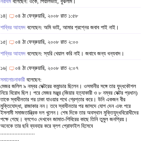
নরাধম
বলেছেন: ওকে, পিয়ালভাই, বুঝলাম।
১৪|
০৪ ঠা ফেব্রুয়ারি, ২০০৮ রাত ১:৫৮
শাব্বির আহমদ
বলেছেন: অমি ভাই, আমার প‌্রশ্নের জবাব পাই নাই।
১৫|
০৪ ঠা ফেব্রুয়ারি, ২০০৮ রাত ২:০০
শাব্বির আহমদ
বলেছেন: স্যরি খেয়াল করি নাই। জবাবে জন্য ধন্যবাদ।
১৬|
০৪ ঠা ফেব্রুয়ারি, ২০০৮ রাত ২:০৭
সমালোচনাকারী
বলেছেন:
মেজর জলিল ৯ নম্বর সেক্টরের কমান্ডার ছিলেন। ওসমানীর সঙ্গে তার যুদ্ধকৌশল
নিয়ে বিরোধ ছিল। পরে মেজর মঞ্জুর (জিয়ার হত্যাকারী ও ৮ নম্বর সেক্টর প্রধান)
তাকে স্বাধীনতার পর ঢাকা যাওয়ার পথে গ্রেপ্তার করে। উনি একজন বীর
মুক্তিযোদ্ধা, রাজাকার নন। তবে স্বাধীনতার পর জাসদে যোগ দেন এবং পরে
ইসলামী সমাজতান্ত্রিক দল খুলেন। শেষ দিকে তার অবস্থান মুক্তিযুদ্ধবিরোধীদের
পক্ষে গেছে। ব্লগেও দেখবেন জামাত-শিবিরের কাছে তিনি তুমুল জনপ্রিয়।
অনেকে তার ছবি ব্যবহার করে ব্লগ প্রোফাইল হিসেবে
......................
............