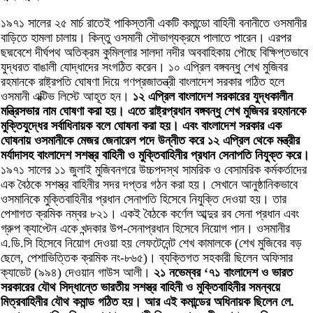
১৯৭১ সালের ২৫ মার্চ রাতেই পাকিস্তানী একটি কমান্ডো বাহিনী বনানীতে ওসমানীর
বাড়িতে হামলা চালায়। কিন্তু ওসমানী সৌভাগ্যক্রমে পালাতে পারেন। এরপর
ছদ্মবেশে দীর্ঘপথ অতিক্রম কুমিল্লার সালদা নদীর অববাহিকায় পৌছে বিক্ষিপ্তভাবে
যুদ্ধরত বাঙালী যোদ্ধাদের সংগঠিত করেন। ১০ এপ্রিল বঙ্গবন্ধু শেখ মুজিবর
রহমানকে রাষ্ট্রপতি ঘোষণা দিয়ে গণপ্রজাতন্ত্রী বাংলাদেশ সরকার গঠিত হলে
ওসমানী এক্টিভ লিস্টে আহূত হন।
১২ এপ্রিল বাংলাদেশ সরকারের যুদ্ধকালীন
মন্ত্রিসভার নাম ঘোষণা করা হয়। এতে রাষ্ট্রপ্রধান বঙ্গবন্ধু শেখ মুজিবর রহমানকে
মুক্তিযুদ্ধের সর্বাধিনায়ক বলে ঘোষনা করা হয়। এবং বাংলাদেশ সরকার এক
ঘোষনায় ওসমানীকে মেজর জেনারেল পদে উন্নীত করে ১২ এপ্রিল থেকে মন্ত্রীর
মর্যাদাসহ বাংলাদেশ সশস্ত্র বাহিনী ও মুক্তিবাহিনীর প্রধান সেনাপতি নিযুক্ত করে।
১৯৭১ সালের ১১ জুলাই মুজিবনগরে উচ্চপদস্থ সামরিক ও বেসামরিক কর্মকর্তাদের
এক বৈঠকে সশস্ত্র বাহিনীর সদর দপ্তর গঠন করা হয়। সেখানে আনুষ্ঠানিকভাবে
ওসমানিকে মুক্তিবাহিনীর প্রধান সেনাপতি হিসেবে নিযুক্তি দেওয়া হয়। তার
পেশাগত ক্রমিক নম্বর ৮২১। একই বৈঠকে কর্ণেল আব্দুর রব সেনা প্রধান এবং
গ্রুপ ক্যাপ্টেন একে খন্দকার উপ-সেনাপ্রধান হিসেবে নিয়োগ পান। ওসমানীর
এ.ডি.সি হিসেবে নিয়োগ দেওয়া হয় লেফটেনেন্ট শেখ কামালকে (শেখ মুজিবের বড়
ছেলে, পেশাভিত্তিক ক্রমিক নং-৮৬৫)। ব্যক্তিগত সহকারী ছিলেন অফিসার
ক্যাডেট (৯৯৪) দেওয়ান গাউস আলী।
২১ নভেম্বর ‘৭১ বাংলাদেশ ও ভারত
সরকারের যৌথ সিদ্ধান্তে ভারতীয় সশস্ত্র বাহিনী ও মুক্তিবাহিনীর সমন্বয়ে
মিত্রবাহিনীর যৌথ কমান্ড গঠিত হয়। আর এই কমান্ডের অধিনায়ক ছিলেন লে.