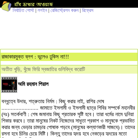
নির্বাচিত পোস্ট
|
লগইন
|
রেজিস্ট্রেশন করুন
|
রিফ্রেস
রাজাকারমুক্ত ব্লগ : ভুলেও ঢুকিস না!!!
অতীত খুড়ি, খুঁজে ফিরি স্বজাতির গুলিবিদ্ধ করোটি
অমি রহমান পিয়াল
বন্ধুত্বে উদার, শত্রুতায় নির্মম : কিছু করার নাই, রাশির দোষ
........................ জামাতে ইসলামী ও ইসলামী ছাত্র শিবির সম্পর্কে মহানবীর
(দঃ) সতর্কবাণী : শেষ জমানায় কিছু প্রতারক সৃষ্টি হবে। তারা ধর্মের নামে দুনিয়া
শিকার করবে। তারা মানুষের নিকট নিজেদের সাধুতা প্রকাশ ও মানুষকে প্রভাবিত
করার জন্য ভেড়ার চামড়ার পোষাক পড়বে (মানুষের কল্যাণকারী সাজবে)। তাদের
রসনা হবে চিনির চেয়ে মিষ্টি। কিন্তু তাদের হৃদয় হবে নেকড়ের হৃদয়ের মতো