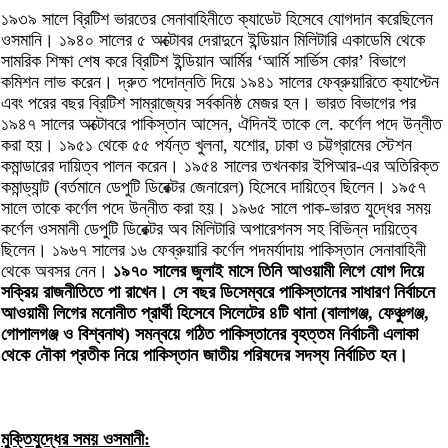
১৯৩৯ সালে ব্রিটিশ ভারতের সেনাবাহিনীতে ক্যাডেট হিসেবে যোগদান করেছিলেন
ওসমানি। ১৯৪০ সালের ৫ অক্টোবর দেরাদুনে ইন্ডিয়ান মিলিটারি একাডেমি থেকে
সামরিক শিক্ষা শেষ করে ব্রিটিশ ইন্ডিয়ান আর্মির ‘আর্মি সার্ভিস কোর’ বিভাগে
কমিশন লাভ করেন। দ্রুত পদোন্নতি দিয়ে ১৯৪১ সালের ফেব্রুয়ারিতে ক্যাপ্টেন
এবং পরের বছর ব্রিটিশ সাম্রাজ্যের সর্বকনিষ্ঠ মেজর হন। ভারত বিভাগের পর
১৯৪৭ সালের অক্টোবরে পাকিস্তান আসেন, ঐদিনই তাকে লে. কর্ণেল পদে উন্নীত
করা হয়। ১৯৫১ থেকে ৫৫ পর্যন্ত খুলনা, যশোর, ঢাকা ও চট্টগ্রামের স্টেশন
কমান্ডারের দায়িত্ব পালন করেন। ১৯৫৪ সালের তখনকার ইপিআর-এর অতিরিক্ত
কমান্ড্যান্ট (বর্তমানে ডেপুটি ডিরেক্টর জেনারেল) হিসেবে দায়িত্বে ছিলেন। ১৯৫৭
সালে তাকে কর্ণেল পদে উন্নীত করা হয়। ১৯৬৫ সালে পাক-ভারত যুদ্ধের সময়
কর্ণেল ওসমানী ডেপুটি ডিরেক্টর অব মিলিটারি অপারেশনস সহ বিভিন্ন দায়িত্বে
ছিলেন। ১৯৬৭ সালের ১৬ ফেব্রুয়ারি কর্ণেল পদমর্যাদায় পাকিস্তান সেনাবাহিনী
থেকে অবসর নেন।
১৯৭০ সালের জুলাই মাসে তিনি আওয়ামী লিগে যোগ দিয়ে
সক্রিয় রাজনীতিতে পা রাখেন। সে বছর ডিসেম্বরে পাকিস্তানের সাধারণ নির্বাচনে
আওয়ামী লিগের মনোনীত প্রার্থী হিসেবে সিলেটের ৪টি থানা (বালাগঞ্জ, ফেঞ্চুগঞ্জ,
গোপালগঞ্জ ও বিশ্বনাথ) সমন্বয়ে গঠিত পাকিস্তানের বৃহত্তম নির্বাচনী এলাকা
থেকে নৌকা প্রতীক নিয়ে পাকিস্তান জাতীয় পরিষদের সদস্য নির্বাচিত হন।
মুক্তিযুদ্ধের সময় ওসমানী: