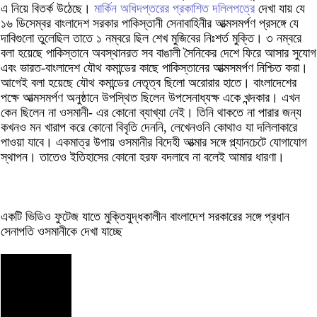
এ নিয়ে বিতর্ক উঠেছে।
মার্কিন অধিদপ্তরের প্রকাশিত দলিলপত্রে
দেখা যায় যে
১৬ ডিসেম্বর বাংলাদেশ সরকার পাকিস্তানী সেনাবাহিনীর আত্মসমর্পণ প্রসঙ্গে যে
দাবিগুলো তুলেছিল তাতে ১ নম্বরে ছিল শেখ মুজিবের নিঃশর্ত মুক্তি। ৩ নম্বরে
বলা হয়েছে পাকিস্তানে অবস্থানরত সব বাঙালী সৈনিকের দেশে ফিরে আসার সুযোগ
এবং ভারত-বাংলাদেশ যৌথ কমান্ডের কাছে পাকিস্তানের আত্মসমর্পণ নিশ্চিত করা।
আগেই বলা হয়েছে যৌথ কমান্ডের নেতৃত্ব ছিলো অরোরার হাতে। বাংলাদেশের
পক্ষে আত্মসমর্পণ অনুষ্ঠানে উপস্থিত ছিলেন উপসেনাধ্যক্ষ একে খন্দকার। এখন
কেন ছিলেন না ওসমানী- এর কোনো ব্যাখ্যা নেই। তিনি থাকতে না পারার জন্য
কখনও মন খারাপ করে কোনো বিবৃতি দেননি, লেখেনওনি কোথাও যা দলিলাকারে
পাওয়া যাবে। একমাত্র উপায় ওসমানীর বিদেহী আত্মার সঙ্গে প্ল্যানচেটে যোগাযোগ
স্থাপন। তাতেও ইতিহাসের কোনো হরফ বদলাবে না বলেই আমার ধারণা।
একটি ভিডিও ফুটেজ যাতে মুক্তিযুদ্ধকালীন বাংলাদেশ সরকারের সঙ্গে প্রধান
সেনাপতি ওসমানীকে দেখা যাচ্ছে