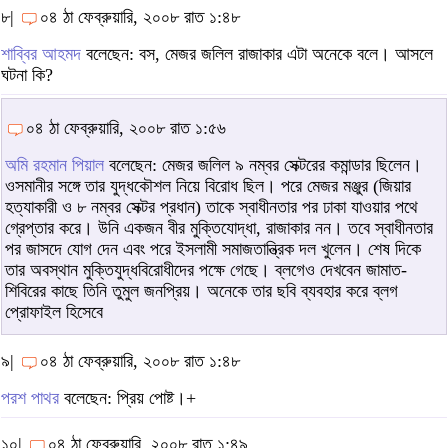
৮|
০৪ ঠা ফেব্রুয়ারি, ২০০৮ রাত ১:৪৮
শাব্বির আহমদ
বলেছেন: বস, মেজর জলিল রাজাকার এটা অনেকে বলে। আসলে
ঘটনা কি?
০৪ ঠা ফেব্রুয়ারি, ২০০৮ রাত ১:৫৬
অমি রহমান পিয়াল
বলেছেন: মেজর জলিল ৯ নম্বর সেক্টরের কমান্ডার ছিলেন।
ওসমানীর সঙ্গে তার যুদ্ধকৌশল নিয়ে বিরোধ ছিল। পরে মেজর মঞ্জুর (জিয়ার
হত্যাকারী ও ৮ নম্বর সেক্টর প্রধান) তাকে স্বাধীনতার পর ঢাকা যাওয়ার পথে
গ্রেপ্তার করে। উনি একজন বীর মুক্তিযোদ্ধা, রাজাকার নন। তবে স্বাধীনতার
পর জাসদে যোগ দেন এবং পরে ইসলামী সমাজতান্ত্রিক দল খুলেন। শেষ দিকে
তার অবস্থান মুক্তিযুদ্ধবিরোধীদের পক্ষে গেছে। ব্লগেও দেখবেন জামাত-
শিবিরের কাছে তিনি তুমুল জনপ্রিয়। অনেকে তার ছবি ব্যবহার করে ব্লগ
প্রোফাইল হিসেবে
৯|
০৪ ঠা ফেব্রুয়ারি, ২০০৮ রাত ১:৪৮
পরশ পাথর
বলেছেন: প্রিয় পোষ্ট।+
১০|
০৪ ঠা ফেব্রুয়ারি, ২০০৮ রাত ১:৪৯