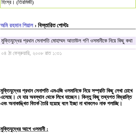
হিংস্র। (তিরমিজী)
অমি রহমান পিয়াল
› বিস্তারিত পোস্টঃ
মুক্তিযুদ্ধের প্রধান সেনাপতি মোহাম্মদ আতাউল গণি ওসমানীকে নিয়ে কিছু কথা
০৪ ঠা ফেব্রুয়ারি, ২০০৮ রাত ১:৩১
মুক্তিযুদ্ধের প্রধান সেনাপতি এমএজি ওসমানিকে নিয়ে সম্প্রতি কিছু লেখা চোখে
এসেছে। যে যার অবস্থান থেকে লিখে যাচ্ছেন। কিন্তু কিছু তথ্যগত বিভ্রান্তি
এবং অনাকাঙ্খিত বিতর্ক তৈরি হয়েছে বলে ইচ্ছা না থাকলেও নাক গলাচ্ছি।
মুক্তিযুদ্ধের আগে ওসমানী :