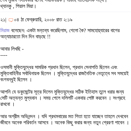
শেখ মুজিব পদাধিকার বলেই সর্বাধিনায়ক। এডাই ঐতিহাসিক সত্য।
থ্যানকু , পিয়াল মিয়া।
২১|
০৪ ঠা ফেব্রুয়ারি, ২০০৮ রাত ২:১৯
মিরাজ
বলেছেন: একটা মন্তব্য করেছিলাম, গেলো কৈ? সামহোয়্যারের বাগের
অত্যাচারতো দিন দিন বাড়ছে !!
আবার লিখছি -
----
ওসমানী মুক্তিযুদ্ধের সামরিক প্রধান ছিলেন, প্রধান সেনাপতি ছিলেন এবং
মুক্তিবাহিনীর সর্বাধিনায়ক ছিলেন । মুক্তিযুদ্ধের রাজনৈতিক নেতৃত্বে সব সময়েই
বংগবন্ধুই ছিলেন ।
আপনি যে ডকুমেন্টের সূত্র দিলেন মুক্তিযুদ্ধের সঠিক ইতিহাস তুলে ধরার জন্য
সেটি অত্যন্ত মুল্যবান । সময় পেলে দলিলটি একবার পোষ্ট করবেন । সংগ্রহে
রাখবো ।
আর অগ্রীম অভিনন্দন । যদি প্রথমবারের মত পিতা হতে যাচ্ছেন তাহলে দেখবেন
জীবনে অনেক পরিবর্তন আসবে । অনেক কিছু করার জন্য নতুন প্রেরণা পাবেন ।