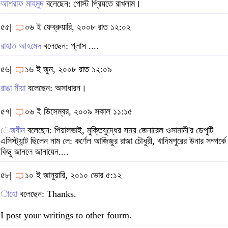
আশরাফ মাহমুদ
বলেছেন: পোস্ট প্রিয়তে রাখলাম।
৫৫|
০৬ ই ফেব্রুয়ারি, ২০০৮ রাত ১২:০২
রাহাত আহমেদ
বলেছেন: প্লাস ....
৫৬|
১৬ ই জুন, ২০০৮ রাত ১২:০৯
রাঙা মীয়া
বলেছেন: অসাধারন।
৫৭|
০৬ ই ডিসেম্বর, ২০০৯ সকাল ১১:১৫
েজবীন
বলেছেন: পিয়ালভাই, মুক্তিযুদ্ধের সময় জেনারেল ওসামানী'র ডেপুটি
এসিস্ট্যান্ট ছিলেন নাম লে: কর্ণেল আজিজুর রাজা চৌধুরী, খাদিমপুরের উনার সম্পর্কে
কিছু জানলে জানায়েন....
৫৮|
১০ ই জানুয়ারি, ২০১০ ভোর ৫:১২
াহো
বলেছেন: Thanks.
I post your writings to other fourm.