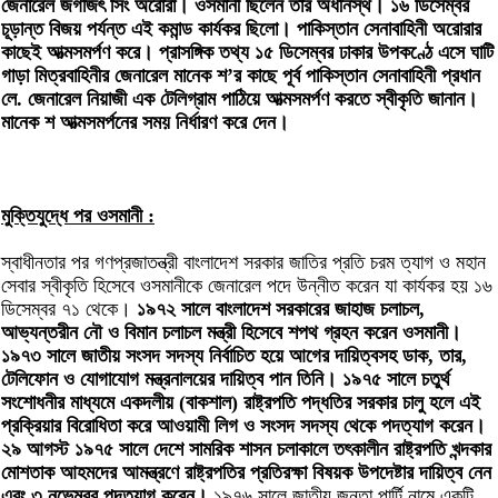
জেনারেল জগজিৎ সিং অরোরা। ওসমানী ছিলেন তার অধীনস্থ। ১৬ ডিসেম্বর
চূড়ান্ত বিজয় পর্যন্ত এই কমান্ড কার্যকর ছিলো। পাকিস্তান সেনাবাহিনী অরোরার
কাছেই আত্মসমর্পণ করে। প্রাসঙ্গিক তথ্য ১৫ ডিসেম্বর ঢাকার উপকণ্ঠে এসে ঘাটি
গাড়া মিত্রবাহিনীর জেনারেল মানেক শ’র কাছে পূর্ব পাকিস্তান সেনাবাহিনী প্রধান
লে. জেনারেল নিয়াজী এক টেলিগ্রাম পাঠিয়ে আত্মসমর্পণ করতে স্বীকৃতি জানান।
মানেক শ আত্মসমর্পনের সময় নির্ধারণ করে দেন।
মুক্তিযুদ্ধে পর ওসমানী :
স্বাধীনতার পর গণপ্রজাতন্ত্রী বাংলাদেশ সরকার জাতির প্রতি চরম ত্যাগ ও মহান
সেবার স্বীকৃতি হিসেবে ওসমানীকে জেনারেল পদে উন্নীত করেন যা কার্যকর হয় ১৬
ডিসেম্বর ৭১ থেকে।
১৯৭২ সালে বাংলাদেশ সরকারের জাহাজ চলাচল,
আভ্যন্তরীন নৌ ও বিমান চলাচল মন্ত্রী হিসেবে শপথ গ্রহন করেন ওসমানী।
১৯৭৩ সালে জাতীয় সংসদ সদস্য নির্বাচিত হয়ে আগের দায়িত্বসহ ডাক, তার,
টেলিফোন ও যোগাযোগ মন্ত্রনালয়ের দায়িত্ব পান তিনি। ১৯৭৫ সালে চতুর্থ
সংশোধনীর মাধ্যমে একদলীয় (বাকশাল) রাষ্ট্রপতি পদ্ধতির সরকার চালু হলে এই
প্রক্রিয়ার বিরোধিতা করে আওয়ামী লিগ ও সংসদ সদস্য থেকে পদত্যাগ করেন।
২৯ আগস্ট ১৯৭৫ সালে দেশে সামরিক শাসন চলাকালে তৎকালীন রাষ্ট্রপতি খন্দকার
মোশতাক আহমদের আমন্ত্রণে রাষ্ট্রপতির প্রতিরক্ষা বিষয়ক উপদেষ্টার দায়িত্ব নেন
এবং ৩ নভেম্বর পদত্যাগ করেন।
১৯৭৬ সালে জাতীয় জনতা পার্টি নামে একটি