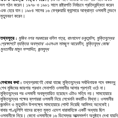
দল গঠন করেন। ১৯৭৮ ও ১৯৮১ সালে রাষ্ট্রপতি নির্বাচনে প্রতিদ্বন্দ্বিতা করেন
এবং হেরে যান। ১৯৮৪ সালের ১৬ ফেব্রুয়ারি ক্যান্সারে আক্রান্ত ওসমানী লন্ডনে
মৃত্যুবরণ করেন।
তথ্যসূত্র :
মুজিব নগর সরকারের দলিল পত্র, বাংলাদেশ ডকুমেন্টস, মুক্তিযুদ্ধের
প্রেক্ষাপটে ব্যক্তির অবস্থান/ এএসএম সামছুল আরেফীন, মুক্তিযুদ্ধ কোষ/
মুনতাসীর মামুন সম্পাদিত, জন্মযুদ্ধ
লেখকের কথা :
তথ্যপ্রমাণেই বোঝা যাচ্ছে মুক্তিযুদ্ধের সর্বাধিনায়ক পদে বঙ্গবন্ধু
শেখ মুজিবের জায়গায় প্রধান সেনাপতি ওসমানীর আসার প্রশ্নই ওঠে না।
মুক্তিযুদ্ধের পর ওসমানী অবমূল্যায়িত হয়েছেন এটাও সত্যি নয়। সামহোয়ারে
মুক্তিযুদ্ধের পক্ষের ব্লগাররা ওসমানী নিয়ে লেখেননি কথাটিও মিথ্যা। ওসমানীর
জন্মদিন ও মৃত্যুদিন উপলক্ষ্যে সামহোয়ারে পোস্ট দিয়েছি আমিসহ অনেকেই।
বাবার পাণ্ডুলিপি যাদের রক্তে মুক্ত এদেশ ধারাবাহিকে একটি অধ্যায় ছিল
ওসমানীকে নিয়ে। কেনো ওসমানীকে ১৬ ডিসেম্বর আত্মসমর্পণ অনুষ্ঠানে দেখা যায়নি