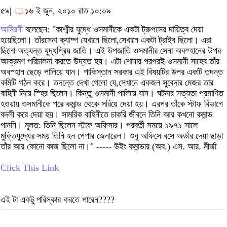
৫৯|
১৬ ই জুন, ২০১০ রাত ১০:০৯
আমিরনী
বলেছেন: "কাশ্মীর যুদ্ধে ওসমানীকে একটা ট্রুপসের দায়িত্ব দেয়া
হয়েছিলো। তাঁরসেনা ক্যাম্প যেখানে ছিলো,সেখানে একটা ট্রাইব ছিলো। এরা
ছিলো অত্যন্ত যুদ্ধপ্রিয় জাতি। এই উপজাতি ওসমানীর সেনা অবস্হানের উপর
আক্রমণ পরিচালনা করতে উদ্যত হয়। এটা শোনার পরপরই ওসমানী সাহেব তাঁর
অবস্হান ছেড়ে পালিয়ে যান। পাকিস্তান সরকার এই বিষয়টির উপর একটি তদন্ত
কমিটি গঠন করে। তদন্তে দেখা গেলো যে,সেখানে একজন সুবেদার মেজর তার
বাহিনী নিয়ে স্হির ছিলেন। কিন্তু ওসমানী পালিয়ে যান। ঘটনার সত্যতা প্রমাণিত
হওয়ায় ওসমানীকে পরে কমান্ড থেকে সরিয়ে দেয়া হয়। এরপর তাঁকে স্টাফ বিভাগে
বদলী করে দেয়া হয়। সামরিক বাহিনীতে চাকরি জীবনে তিনি আর কখনো কমান্ড
পাননি। মূলত: তিনি ছিলেন স্টাফ অফিসার। পরবর্তী সময়ে ১৯৭১ সালে
মুক্তিযুদ্ধের সময় তিনি হন পেপার জেনারেল। শুধু অফিসে বসে অর্ডার দেয়া ছাড়া
তাঁর আর কোনো কাজ ছিলো না।" ----- উইং কমান্ডার (অব.) এস. আর. মীর্জা
Click This Link
এই টা একটু পরিস্কার করতে পারেন????