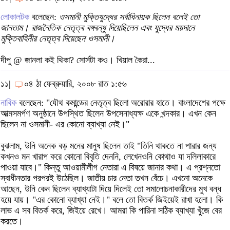
লোকালটক
বলেছেন:
ওসমানী মুক্তিযুদ্ধের সর্বাধিনায়ক ছিলেন বলেই তো
জানতাম। রাজনৈতিক নেতৃত্ব বঙ্গবন্ধু দিয়েছিলেন এবং যুদ্ধের ময়দানে
মুক্তিবাহিনীর নেতৃত্ব দিয়েছেন ওসমানী।
দীপু @ জানলা কই থিকা? সোর্সটা কও। খিয়াল কৈরা...
১১|
০৪ ঠা ফেব্রুয়ারি, ২০০৮ রাত ১:৫৬
নাবিক
বলেছেন: "যৌথ কমান্ডের নেতৃত্ব ছিলো অরোরার হাতে। বাংলাদেশের পক্ষে
আত্মসমর্পণ অনুষ্ঠানে উপস্থিত ছিলেন উপসেনাধ্যক্ষ একে খন্দকার। এখন কেন
ছিলেন না ওসমানী- এর কোনো ব্যাখ্যা নেই।"
বুঝলাম, উনি অনেক বড় মনের মানুষ ছিলেন তাই "তিনি থাকতে না পারার জন্য
কখনও মন খারাপ করে কোনো বিবৃতি দেননি, লেখেনওনি কোথাও যা দলিলাকারে
পাওয়া যাবে।" কিন্তু আওয়ামীলীগ নেতারা এ বিষয়ে জানার কথা। এ প্রশ্নতো
স্বাধীনতার পরপরই উঠেছিল। জাতীয় চার নেতা তখন বেঁচে। এখনো অনেকে
আছেন, উনি কেন ছিলেন ব্যাখ্যাটা দিয়ে দিলেই তো সমালোচনাকারীদের মুখ বন্ধ
হয়ে যায়। "এর কোনো ব্যাখ্যা নেই।" বলে তো বিতর্ক জিইয়েই রাখা হলো। কি
লাভ এ সব বিতর্ক করে, জিইয়ে রেখে। আমরা কি পারিনা সঠিক ব্যাখ্যা খুঁজে বের
করতে।