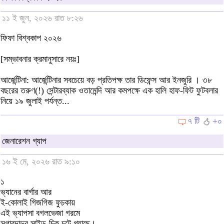
১১ ই জুন, ২০২৬ রাত ৮:২৬
ফিফা বিশ্বকাপ ২০২৬
[সম্ভাবনার ক্রমানুসারে নয়ঃ]
আর্জেন্টিনা: আর্জেন্টিনার সবচেয়ে বড় প্রতিপক্ষ তার ডিফেন্স আর ইনজুরি । ৩৮
বছরের তরুণ(!) সেন্টারব্যাক ওতামেন্দি আর কমপক্ষে এক হালি হাফ-ফিট ফুটবলার
নিয়ে ১৯ জুলাই পর্যন্ত...
৭ টি
+০
জেনারেশন গ্যাপ
১৬ ই মে, ২০২৬ রাত ৯:১০
১
ভ্যানের বার্গার আর
ই-কোলাই গিজগিজ ফুচকায়
এই ভ্যাপসা বগলভেজা গরমে
সুগারদাদুর সাইড-চিক চটে গ্যাছে।