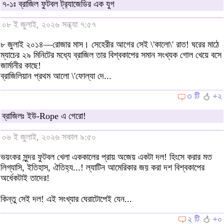
৭-১ঃ ব্রাজিল ফুটবল ট্র‍্যাজেডির এক যুগ
০৮ ই জুলাই, ২০২৬ সন্ধ্যা ৭:৫৭
৮ জুলাই ২০১৪—রোজার মাস। সেহেরীর আগের সেই \'কালো\' রাত! ঘরের মাঠে
ম্যাচের ২৯ মিনিটের মধ্যে ব্রাজিল তার বিশ্বকাপের সমান সংখ্যক গোল খেয়ে বসে
জার্মানীর কাছে!
ব্রাজিলিয়ান প্রথম আলো \'ফোল্যা দে...
৩ টি
+২
ব্রাজিলঃ ইউ-Rope এ গেরো!
০৬ ই জুলাই, ২০২৬ সকাল ৯:৫০
ভয়ংকর সুন্দর ফুটবল খেলা এককালের প্রায় অজেয় একটা দল! হিংসে করার মত
লিগ্যাসি, ইতিহাস, ঐতিহ্য...! ল্যাটিন আমেরিকার জয় করা দশ বিশ্বকাপের
অর্ধেকটাই তাদের!
কিন্তু সেই দল! এই সংখ্যার ঘেরাটোপেই যেন...
২ টি
+০