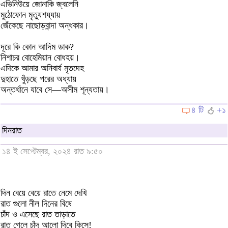
এভিনিউয়ে জোনাকি জ্বলেনি
মুঠোফোন মৃত্যুশয্যায়
জেঁকেছে নাছোড়বান্দা অন্ধকার।
দূরে কি কোন আদিম ডাক?
নিশাচর বোহেমিয়ান বোধহয়।
এদিকে আমার অনিবার্য মৃতদেহ
দুহাতে খুঁড়ছে পরের অধ্যায়
অন্তর্ধানে যাবে সে—অসীম শূন্যতায়।
৪ টি
+১
দিনরাত
১৪ ই সেপ্টেম্বর, ২০২৪ রাত ৯:৫০
দিন বেয়ে বেয়ে রাতে নেমে দেখি
রাত গুলো নীল দিনের বিষে
চাঁদ ও এসেছে রাত তাড়াতে
রাত গেলে চাঁদ আলো দিবে কিসে!