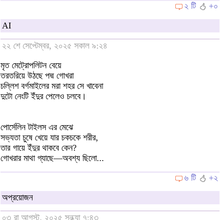
২ টি
+০
AI
২২ শে সেপ্টেম্বর, ২০২৫ সকাল ৯:২৪
মৃত মেট্রোপলিটন বেয়ে
তরতরিয়ে উঠছে পদ্ম গোখরা
চল্লিশ বর্গমাইলের মরা শহর সে খাবেনা
দুটো নেংটি ইঁদুর পেলেও চলবে।
পোর্সেলিন টাইলস এর মেঝে
সভ্যতা চুষে খেয়ে যার চকচকে শরীর,
তার গায়ে ইঁদুর থাকবে কেন?
গোখরার মাথা গ্যাছে—অবশ্য ছিলো...
৬ টি
+২
অপ্রয়োজন
০৩ রা আগস্ট, ২০২৫ সন্ধ্যা ৭:৪৩