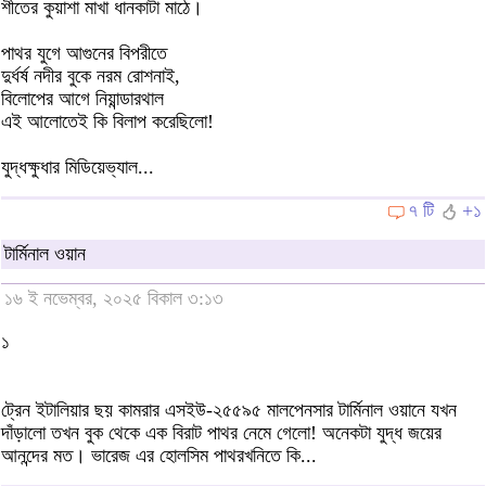
শীতের কুয়াশা মাখা ধানকাটা মাঠে।
পাথর যুগে আগুনের বিপরীতে
দুর্ধর্ষ নদীর বুকে নরম রোশনাই,
বিলোপের আগে নিয়ান্ডারথাল
এই আলোতেই কি বিলাপ করেছিলো!
যুদ্ধক্ষুধার মিডিয়েভ্যাল...
৭ টি
+১
টার্মিনাল ওয়ান
১৬ ই নভেম্বর, ২০২৫ বিকাল ৩:১৩
১
ট্রেন ইটালিয়ার ছয় কামরার এসইউ-২৫৫৯৫ মালপেনসার টার্মিনাল ওয়ানে যখন
দাঁড়ালো তখন বুক থেকে এক বিরাট পাথর নেমে গেলো! অনেকটা যুদ্ধ জয়ের
আনন্দের মত। ভারেজ এর হোলসিম পাথরখনিতে কি...