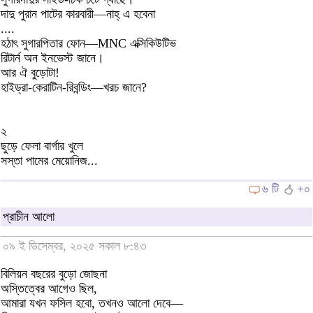
দাদু পুরান পাটের কারবারী—নাহ্ এ হবেনা
....
হঠাৎ সুগারপিতার ফোন—MNC এক্সিকিউটিভ
রিটার্ন অন ইনভেস্ট জানে।
আর ঐ বুড়োটা!
হাইড্রা-কেরাটিন-রিবন্ডিং—খরচ জানে?
২
ছুড়ে ফেলা বার্গার খুলে
সস্তা পামের মেয়োনিজ...
৬ টি
+০
প্রাচীন আলো
০৯ ই ডিসেম্বর, ২০২৫ সকাল ৮:৪৩
বিলিয়ন বছরের বুড়ো জোছনা
অস্তিত্বের আগেও ছিল,
আমারা যখন ফসিল হবো, তখনও আলো দেবে—