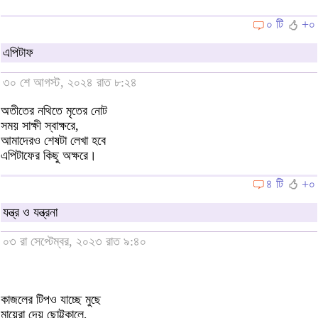
০ টি
+০
এপিটাফ
৩০ শে আগস্ট, ২০২৪ রাত ৮:২৪
অতীতের নথিতে মৃতের নোট
সময় সাক্ষী স্বাক্ষরে,
আমাদেরও শেষটা লেখা হবে
এপিটাফের কিছু অক্ষরে।
৪ টি
+০
যন্ত্র ও যন্ত্রনা
০৩ রা সেপ্টেম্বর, ২০২৩ রাত ৯:৪০
কাজলের টিপও যাচ্ছে মুছে
মায়েরা দেয় ছোট্টকালে,