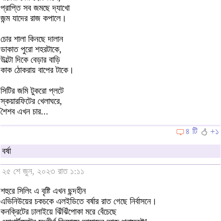
প্রাপ্তি সব জমছে দ্যাখো
জন্ম যাদের রাজ কপালে।
চোর শালা কিনছে দালান
ডাকাত পুরো শহরটাকে,
উল্টো দিকে বেড়ার বাড়ি
কাক ঠোকরায় বাপের টাকে।
সিটির জমি টুকরো প্লটে
স্কয়ারফিটের খেলাঘরে,
শৈশব এখন চার...
৪ টি
+১
বর্ষা
২৫ শে জুন, ২০২৩ রাত ১:১১
শহুরে সিলিং এ বৃষ্টি এখন ছন্দহীন
এভিনিউয়ের চকচকে এলইডিতে বর্ষার রাত গেছে নির্বাসনে।
কনক্রিটের ঢালাইয়ে ঝিঁঝিঁপোকা মরে বেঁচেছে