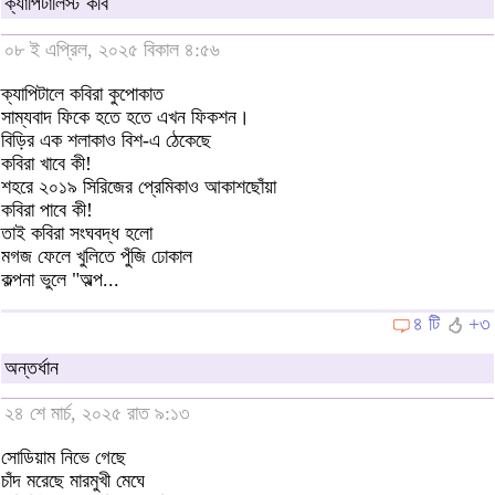
ক্যাপিটালিস্ট কবি
০৮ ই এপ্রিল, ২০২৫ বিকাল ৪:৫৬
ক্যাপিটালে কবিরা কুপোকাত
সাম্যবাদ ফিকে হতে হতে এখন ফিকশন।
বিড়ির এক শলাকাও বিশ-এ ঠেকেছে
কবিরা খাবে কী!
শহরে ২০১৯ সিরিজের প্রেমিকাও আকাশছোঁয়া
কবিরা পাবে কী!
তাই কবিরা সংঘবদ্ধ হলো
মগজ ফেলে খুলিতে পুঁজি ঢোকাল
কল্পনা ভুলে "অল্প...
৪ টি
+৩
অন্তর্ধান
২৪ শে মার্চ, ২০২৫ রাত ৯:১৩
সোডিয়াম নিভে গেছে
চাঁদ মরেছে মারমুখী মেঘে