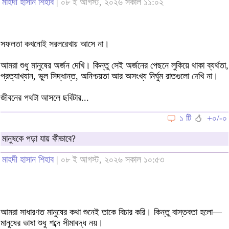
মাহদী হাসান শিহাব
| ০৮ ই আগস্ট, ২০২৬ সকাল ১১:০২
সফলতা কখনোই সরলরেখায় আসে না।
আমরা শুধু মানুষের অর্জন দেখি। কিন্তু সেই অর্জনের পেছনে লুকিয়ে থাকা ব্যর্থতা,
প্রত্যাখ্যান, ভুল সিদ্ধান্ত, অনিশ্চয়তা আর অসংখ্য নির্ঘুম রাতগুলো দেখি না।
জীবনের পথটা আসলে ছবিটার...
১ টি
+০/-০
মানুষকে পড়া যায় কীভাবে?
মাহদী হাসান শিহাব
| ০৮ ই আগস্ট, ২০২৬ সকাল ১০:৫৩
আমরা সাধারণত মানুষের কথা শুনেই তাকে বিচার করি। কিন্তু বাস্তবতা হলো—
মানুষের ভাষা শুধু শব্দে সীমাবদ্ধ নয়।