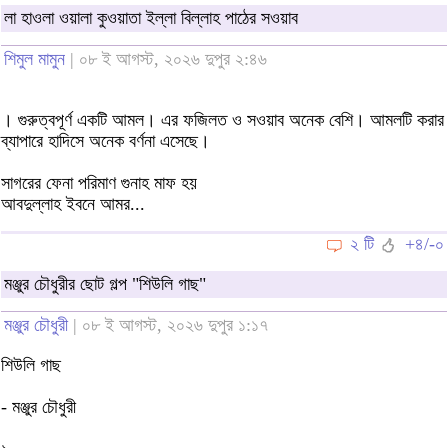
লা হাওলা ওয়ালা কুওয়াতা ইল্লা বিল্লাহ পাঠের সওয়াব
শিমুল মামুন
| ০৮ ই আগস্ট, ২০২৬ দুপুর ২:৪৬
। গুরুত্বপূর্ণ একটি আমল। এর ফজিলত ও সওয়াব অনেক বেশি। আমলটি করার
ব্যাপারে হাদিসে অনেক বর্ণনা এসেছে।
সাগরের ফেনা পরিমাণ গুনাহ মাফ হয়
আবদুল্লাহ ইবনে আমর...
২ টি
+৪/-০
মঞ্জুর চৌধুরীর ছোট গল্প "শিউলি গাছ"
মঞ্জুর চৌধুরী
| ০৮ ই আগস্ট, ২০২৬ দুপুর ১:১৭
শিউলি গাছ
- মঞ্জুর চৌধুরী