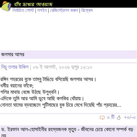
নির্বাচিত পোস্ট
|
লগইন
|
রেজিস্ট্রেশন করুন
|
রিফ্রেস
জলসার আসর
নিচু তলাৱ উকিল
| ০৯ ই আগস্ট, ২০২৬ দুপুর ১২:১০
রঙ্গিন শহররের বুকে তাম্বু টাঙিয়ে বসিয়েছি জলসার আসর।
ধর্মীয় বয়ানের ফাঁকে;
গলির মাথায় বেজে উঠছে উলুধ্বনি।
এদিকে তুমি আর আমি ডুবে আছি কলকির ধোঁয়ায়।
নোনতা ঘামের ব্যবচ্ছেদে পুটিমাছের বুক চিরে মেখে দিয়েছি পাঁচ প্রহরের...
০ টি
+০/-০
ড. ইরফান আল-হোসাইনীর রহস্যজনক মৃত্যু - জীবনের চেয়ে কোনো সম্পর্ক বড়
নয়