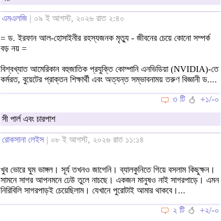
এমএলজি
| ০৯ ই আগস্ট, ২০২৬ রাত ২:৪০
= ড. ইরফান আল-হোসাইনীর রহস্যজনক মৃত্যু - জীবনের চেয়ে কোনো সম্পর্ক
বড় নয় =
বিশ্বখ্যাত আমেরিকান বহুজাতিক প্রযুক্তি কোম্পানি এনভিডিয়া (NVIDIA)-তে
কর্মরত, বুয়েটের প্রাক্তন শিক্ষার্থী এবং অত্যন্ত সম্ভাবনাময় তরুণ বিজ্ঞানী ড....
৩ টি
+১/-০
সী পার্ল এবং চারপাশ
রোকসানা লেইস
| ০৮ ই আগস্ট, ২০২৬ রাত ১১:১৪
খুব ভোরে ঘুম ভাঙ্গল। সূর্য তখনও জাগেনি। ব্যালকুনিতে গিয়ে বসলাম কিছুক্ষন।
সামনে সাগর আপনমনে ঢেউ তুলে নাচছে। একজন মানুষও নাই সাগরপাড়ে। এমন
নিরিবিলি সাগরপাড়ই চেয়েছিলাম। যেখানে পুরোটাই আমার থাকবে।...
২ টি
+২/-০