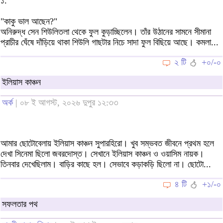
১.
"কাকু ভাল আছেন?"
অনিরুদ্ধ সেন শিউলিতলা থেকে ফুল কুড়াচ্ছিলেন। তাঁর উঠানের সামনে সীমানা
প্রাচীর ঘেঁষে দাঁড়িয়ে থাকা শিউলি গাছটার নিচে সাদা ফুল বিছিয়ে আছে। কমলা...
২ টি
+০/-০
ইলিয়াস কাঞ্চন
অর্ক
| ০৮ ই আগস্ট, ২০২৬ দুপুর ১২:৩৩
আমার ছোটোবেলায় ইলিয়াস কাঞ্চন সুপারহিরো। খুব সম্ভবত জীবনে প্রথম হলে
দেখা সিনেমা ছিলো জবরদোস্ত। সেখানে ইলিয়াস কাঞ্চন ও ওয়াসিম নায়ক।
তিনবার দেখেছিলাম। বাড়ির কাছে হল। সেভাবে কড়াকড়ি ছিলো না। ছোটো...
৪ টি
+১/-০
সফলতার পথ