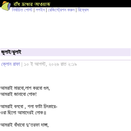
নির্বাচিত পোস্ট
|
লগইন
|
রেজিস্ট্রেশন করুন
|
রিফ্রেস
জুলাই/ঝুলাই
ক্লোন রাফা
| ১০ ই আগস্ট, ২০২৬ রাত ২:১৯
আমরাই মারবো,লাশ করবো গুম,
আমরাই জানাবো শোক!
আমরাই বলবো , গলা ফাটা চিৎকারে-
ওরা ছিলো আমাদেরই লোক॥
আমরাই বাঁধাবো দু’তরফা দাঙ্গা,
...