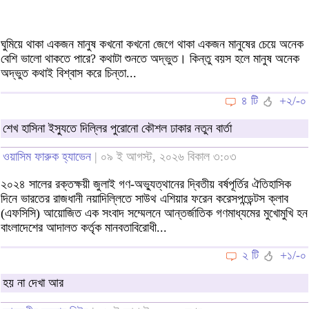
ঘুমিয়ে থাকা একজন মানুষ কখনো কখনো জেগে থাকা একজন মানুষের চেয়ে অনেক
বেশি ভালো থাকতে পারে? কথাটা শুনতে অদ্ভুত। কিন্তু বয়স হলে মানুষ অনেক
অদ্ভুত কথাই বিশ্বাস করে চিন্তা...
৪ টি
+২/-০
শেখ হাসিনা ইস্যুতে দিল্লির পুরোনো কৌশল ঢাকার নতুন বার্তা
ওয়াসিম ফারুক হ্যাভেন
| ০৯ ই আগস্ট, ২০২৬ বিকাল ৩:০৩
২০২৪ সালের রক্তক্ষয়ী জুলাই গণ-অভ্যুত্থানের দ্বিতীয় বর্ষপূর্তির ঐতিহাসিক
দিনে ভারতের রাজধানী নয়াদিল্লিতে সাউথ এশিয়ার ফরেন করেসপন্ডেন্টস ক্লাব
(এফসিসি) আয়োজিত এক সংবাদ সম্মেলনে আন্তর্জাতিক গণমাধ্যমের মুখোমুখি হন
বাংলাদেশের আদালত কর্তৃক মানবতাবিরোধী...
২ টি
+১/-০
হয় না দেখা আর