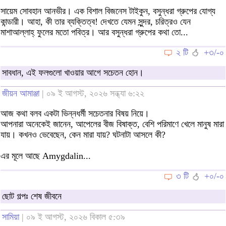
সায়েম সোবহান আনভীর। এক বিশাল বিজনেস টাইকুন, বসুন্ধরা গ্রুপের যোগ্য
কান্ডারী। আহা, কী তার ব্যক্তিত্ব! দেখতে যেমন সুন্দর, চরিত্রও যেন
মাশাআল্লাহ্ ফুলের মতো পবিত্র। আর বসুন্ধরা গ্রুপের কথা তো...
২ টি
+৩/-০
সাবধান, এই ফলগুলো খাওয়ার আগে সচেতন হোন।
জীয়ন আমাঞ্জা
| ০৯ ই আগস্ট, ২০২৬ সন্ধ্যা ৬:২২
আজ কথা বলব একটা ভিন্নধর্মী সচেতনার বিষয় নিয়ে।
আপনারা অনেকেই জানেন, আপেলের বীজ বিষাক্ত, বেশি পরিমাণে খেলে মানুষ মারা
যায়। কখনও ভেবেছেন, কেন মারা যায়? ঘটনাটা আসলে কী?
এর মূলে আছে Amygdalin...
৩ টি
+০/-০
ছোট গল্পঃ শেষ জীবনে
সামিয়া
| ০৯ ই আগস্ট, ২০২৬ বিকাল ৫:৩৯