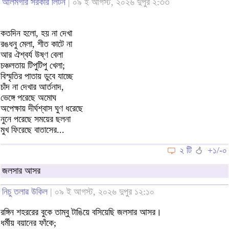
আলমগীর সরকার লিটন
| ০৯ ই আগস্ট, ২০২৬ দুপুর ২:৩৩
কতদিন হলো, হয় না দেখা
রঙধনু মেলা, শীত কাটে না
আর ঐশ্বর্য উষ্ণ বেলা
চঞ্চলতায় টিপুটিপু খেলা;
বিস্মৃতির পাতায় ডুবে যাচ্ছে
চাঁদ না দেখার আর্তনাদ,
ভেঙ্গে পরেছে অমোঘ
অপেক্ষায় দীর্ঘশ্বাস ঘুণ ধরেছে
নুনে পরেছে সময়ের ছলনা
মুখ ফিরেছে বাতাসের...
২ টি
+১/-০
জলসার আসর
নিচু তলাৱ উকিল
| ০৯ ই আগস্ট, ২০২৬ দুপুর ১২:১০
রঙ্গিন শহররের বুকে তাম্বু টাঙিয়ে বসিয়েছি জলসার আসর।
ধর্মীয় বয়ানের ফাঁকে;