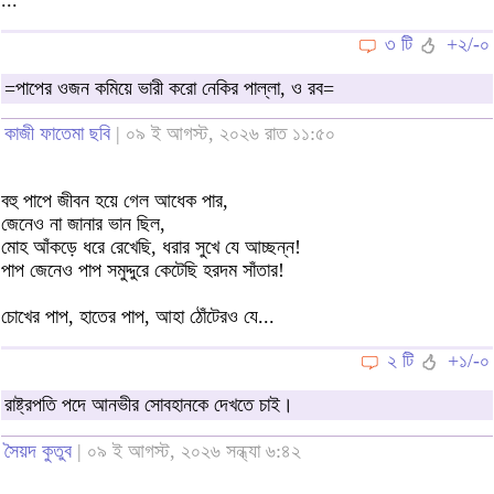
৩ টি
+২/-০
=পাপের ওজন কমিয়ে ভারী করো নেকির পাল্লা, ও রব=
কাজী ফাতেমা ছবি
| ০৯ ই আগস্ট, ২০২৬ রাত ১১:৫০
বহু পাপে জীবন হয়ে গেল আধেক পার,
জেনেও না জানার ভান ছিল,
মোহ আঁকড়ে ধরে রেখেছি, ধরার সুখে যে আচ্ছন্ন!
পাপ জেনেও পাপ সমুদ্দুরে কেটেছি হরদম সাঁতার!
চোখের পাপ, হাতের পাপ, আহা ঠোঁটেরও যে...
২ টি
+১/-০
রাষ্ট্রপতি পদে আনভীর সোবহানকে দেখতে চাই।
সৈয়দ কুতুব
| ০৯ ই আগস্ট, ২০২৬ সন্ধ্যা ৬:৪২