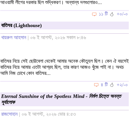
আওয়ামী লীগের দরকার ছিল শুদ্ধিকরণ। অন্যান্য দলগুলোরও...
১১ টি
+০/-০
বাতিঘর (Lighthouse)
খায়রুল আহসান
| ০৬ ই আগস্ট, ২০২৬ সকাল ৮:৪৬
বাতিঘর নিয়ে সেই ছোট্টবেলা থেকেই আমার অনেক কৌতুহল ছিল। কেন ঐ বয়সেই
বাতিঘর নিয়ে আমার এতটা আগ্রহ ছিল, তার কারণ আজও খুঁজে পাই না। অথচ
আমি নিজ চোখে কোন বাতিঘর...
৪ টি
+২/-০
Eternal Sunshine of the Spotless Mind - নির্মল চিত্তে অনন্ত
সূর্যালোক
রাজসোহান
| ০৬ ই আগস্ট, ২০২৬ ভোর ৪:৫৩