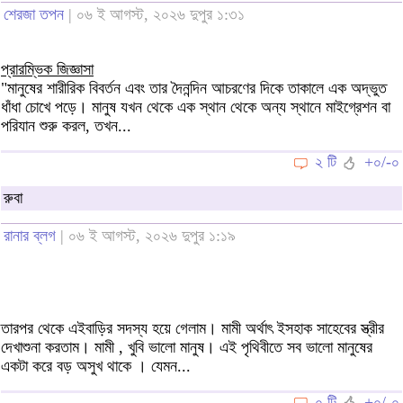
শেরজা তপন
| ০৬ ই আগস্ট, ২০২৬ দুপুর ১:৩১
প্রারম্ভিক জিজ্ঞাসা
"মানুষের শারীরিক বিবর্তন এবং তার দৈনন্দিন আচরণের দিকে তাকালে এক অদ্ভুত
ধাঁধা চোখে পড়ে। মানুষ যখন থেকে এক স্থান থেকে অন্য স্থানে মাইগ্রেশন বা
পরিযান শুরু করল, তখন...
২ টি
+০/-০
রুবা
রানার ব্লগ
| ০৬ ই আগস্ট, ২০২৬ দুপুর ১:১৯
তারপর থেকে এইবাড়ির সদস্য হয়ে গেলাম। মামী অর্থাৎ ইসহাক সাহেবের স্ত্রীর
দেখাশুনা করতাম। মামী , খুবি ভালো মানুষ। এই পৃথিবীতে সব ভালো মানুষের
একটা করে বড় অসুখ থাকে । যেমন...
০ টি
+০/-০