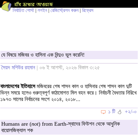
নির্বাচিত পোস্ট
|
লগইন
|
রেজিস্ট্রেশন করুন
|
রিফ্রেস
যে বিষয়ে মজিবর ও হাসিনা এক বিন্দুও ভুল করেনি!
সৈয়দ মশিউর রহমান
| ০৬ ই আগস্ট, ২০২৬ বিকাল ৩:২৫
বাংলাদেশের ইতিহাসে
মজিবরের শেষ শাসন কাল ও হাসিনার শেষ শাসন কাল দুটি
ভিন্ন সময়ে হলেও গুরুত্বপূর্ণ কাঠামোগত মিল বহন করে। নির্বাচনী বৈধতার নিরিখে
১৯৭৩ সালের নির্বাচনের সংগে ২০১৪, ২০১৮...
১ টি
+২/-০
Humans are (
not
) from Earth-স্বাদের ফিউশন থেকে আধুনিক
বায়োলজিক্যাল শক