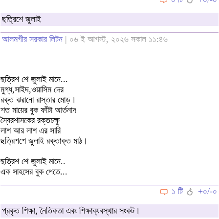
ছত্রিশে জুলাই
আলমগীর সরকার লিটন
| ০৬ ই আগস্ট, ২০২৬ সকাল ১১:৪৬
ছত্রিশ শে জুলাই মানে...
মুগ্ধ,সাইদ,ওয়াসিম দের
রক্ত ঝরানো রাস্তার মোড়।
শত মায়ের বুক ফাঁটা আর্তনাদ
স্বৈরশাসকের রক্তচক্ষু
লাশ আর লাশ এর সারি
ছত্রিশশে জুলাই রক্তাক্ত মাঠ।
ছত্রিশ শে জুলাই মানে..
এক সাহসের বুক পেতে...
১ টি
+০/-০
প্রকৃত শিক্ষা, নৈতিকতা এবং শিক্ষাব্যবস্থার সংকট।