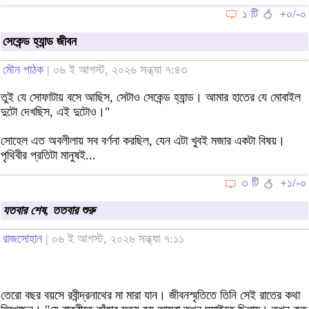
১ টি
+০/-০
সেকেন্ড হ্যান্ড জীবন
মৌন পাঠক
| ০৬ ই আগস্ট, ২০২৬ সন্ধ্যা ৭:৪৩
তুই যে সোফাটায় বসে আছিস, সেটাও সেকেন্ড হ্যান্ড। আমার হাতের যে মোবাইল
দুটো দেখছিস, এই দুটোও।"
সোহেল এত অবলীলায় সব বর্ণনা করছিল, যেন এটা খুবই মজার একটা বিষয়।
পৃথিবীর প্রতিটা মানুষই...
৩ টি
+১/-০
যতবার শেষ, ততবার শুরু
রাজসোহান
| ০৬ ই আগস্ট, ২০২৬ সন্ধ্যা ৭:১১
তেরো বছর বয়সে রবীন্দ্রনাথের মা মারা যান। জীবনস্মৃতিতে তিনি সেই রাতের কথা