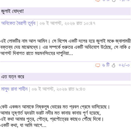
জুলাই যোদ্ধা!
অনিকেত বৈরাগী তূর্য্য
| ০৬ ই আগস্ট, ২০২৬ রাত ১০:৪৭
এই লোকটির নাম আল আমিন। সে বিশেষ একটি দলের হয়ে জুলাই মঞ্চে জ্বালাময়ী
বক্তব্য দেয় মাঝেমধ্যে। এর সম্পর্কে গুরুতর একটি অভিযোগ উঠেছে, সে নাকি ৫
আগস্ট দিবাগত রাতে ময়মনসিংহের দাপুনিয়া...
৬ টি
+২/-০
এত যত্ন করে
মাসুদ রানা শাহীন
| ০৬ ই আগস্ট, ২০২৬ রাত ৯:৪৩
কেউ একজন আমাকে নিষ্কলুষ ভোরের মত প্রবল প্রেমে ভাসিয়েছে।
আমার তৃষ্ণার্ত হৃদয়টা ভরাট নদীর মত কানায় কানায় পূর্ণ হয়েছে,
এই কথা আমার পুত্র, পৌত্র, প্রপৌত্রের কাছেও পৌঁছে দিবো।
একটি কথা, যা আমি আগে...