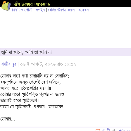
নির্বাচিত পোস্ট
|
লগইন
|
রেজিস্ট্রেশন করুন
|
রিফ্রেস
তুমি যা জানো, আমি তা জানি না
রাজীব নুর
| ০৬ ই আগস্ট, ২০২৬ রাত ১০:৫২
তোসার সাথে কথা চালাচালি হয় না মেলাদিন;
বসন্তদিনে অস্ত গেলেই বেশ জমিয়ে,
আড্ডা হতো চিলেকোঠার বারান্দায়।
তোমার মতো স্মৃতিশক্তি প্রখর না হলেও
ভালোই হতো স্মৃতিচারণ।
কতো যে স্মৃতিসমষ্টি- দগদগে- তকতকে!
তোমার...
৩ টি
+১/-০