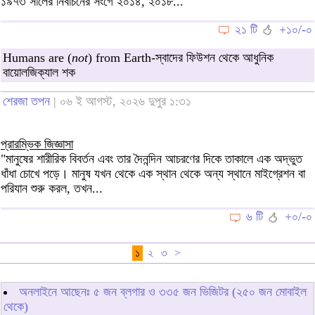
১৯৭৩ সালের নির্বাচনের সংগে ২০১৪, ২০১৮...
২১ টি
+১০/-০
Humans are (
not
) from Earth-স্বাদের ফিউশন থেকে আধুনিক
বায়োলজিক্যাল শক
শেরজা তপন
| ০৬ ই আগস্ট, ২০২৬ দুপুর ১:৩১
প্রারম্ভিক জিজ্ঞাসা
"মানুষের শারীরিক বিবর্তন এবং তার দৈনন্দিন আচরণের দিকে তাকালে এক অদ্ভুত
ধাঁধা চোখে পড়ে। মানুষ যখন থেকে এক স্থান থেকে অন্য স্থানে মাইগ্রেশন বা
পরিযান শুরু করল, তখন...
৬ টি
+০/-০
১
২
৩
>
অনলাইনে আছেনঃ
৫
জন ব্লগার ও
৩৩৫
জন ভিজিটর (২৫০ জন মোবাইল
থেকে)