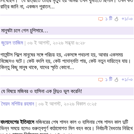
লিখেছেন। "যে রাত্রীতে তাঁহার মৃত্যু হয় আমরা তখন ঘুমাইতে ছিলাম। তখন কত
রাত্রি জানি না, একজন পুরাতন...
১ টি
+১/-০
মানুষটা চলে গেল চুপিসারে…
জুয়েল তাজিম
| ০৬ ই আগস্ট, ২০২৬ সন্ধ্যা ৬:২৮
গার্মেন্টস শিল্পে মানুষের সঙ্গে পরিচয় হয়, একসঙ্গে পথচলা হয়, আবার একসময়
বিচ্ছেদও ঘটে। কেউ বদলি হয়, কেউ পদোন্নতি পায়, কেউ নতুন দায়িত্বে যায়।
কিন্তু কিছু মানুষ থাকে, যাদের স্মৃতি কোনো...
১ টি
+১/-০
যে বিষয়ে মজিবর ও হাসিনা এক বিন্দুও ভুল করেনি!
সৈয়দ মশিউর রহমান
| ০৬ ই আগস্ট, ২০২৬ বিকাল ৩:২৫
বাংলাদেশের ইতিহাসে
মজিবরের শেষ শাসন কাল ও হাসিনার শেষ শাসন কাল দুটি
ভিন্ন সময়ে হলেও গুরুত্বপূর্ণ কাঠামোগত মিল বহন করে। নির্বাচনী বৈধতার নিরিখে