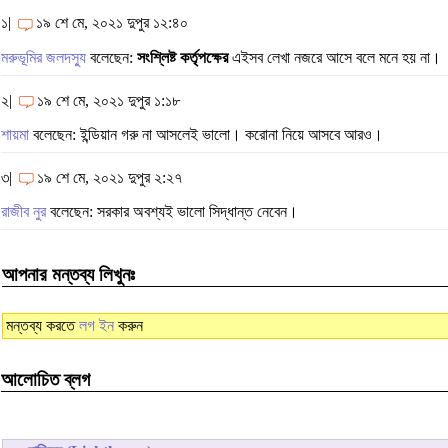
১|
১৯ শে মে, ২০২১ দুপুর ১২:৪০
মরুভূমির জলদস্যু
বলেছেন:
সংশ্লিষ্ট কর্তৃপক্ষের
এইসব লেখা নজরে আসে বলে মনে হয় না।
২|
১৯ শে মে, ২০২১ দুপুর ১:১৮
শায়মা
বলেছেন: ইন্ডিয়ান গরু না আসলেই ভালো। করোনা নিয়ে আসবে আরও।
৩|
১৯ শে মে, ২০২১ দুপুর ২:২৭
রাজীব নুর
বলেছেন: সরকার অবশ্যই ভালো সিদ্ধান্ত নেবেন।
আপনার মন্তব্য লিখুনঃ
মন্তব্য করতে
লগ ইন
করুন
আলোচিত ব্লগ