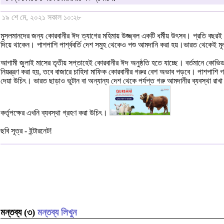
১৯ শে মে, ২০২১ সকাল ১০:২৮
মুসলমানদের জন্য কোরবানীর ঈদ ত্যাগের মহিমায় উজ্জ্বল একটি ধর্মীয় উৎসব। প্রতি বছরই 
দিয়ে থাকেন। পাশপাশি পার্শ্ববর্তি দেশ সমুহ থেকেও পশু আমদানি করা হয়।ভারত থেকেই 
আগামী জুলাই মাসের তৃতীয় সপ্তাহেই কোরবানীর ঈদ অনুষ্ঠতি হতে যাচ্ছে। বর্তমানে কোভিড
নিয়ন্ত্রণ করা হয়, তবে বাজারে চাহিদা মাফিক কোরবানীর গরুর বেশ অভাব পড়বে। পাশপাশি গরু 
দেয়া উচিৎ। ভারত ছাড়াও ভুটান বা অন্যান্য দেশ থেকে পর্যপ্ত গরু আমদানীর ব্যবস্থা রা
কর্তৃপক্ষের এখনি ব্যবস্থা গ্রহণ করা উচিৎ।
ছবি সূত্র - ইন্টারনেট!
মন্তব্য (৩)
মন্তব্য লিখুন