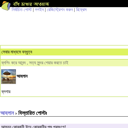
নির্বাচিত পোস্ট
|
লগইন
|
রেজিস্ট্রেশন করুন
|
রিফ্রেস
সেবার মাধ্যমে বন্ধুত্ব
ব্লগিং করে আনন্দ , সত্য সুন্দর শেয়ার করতে চাই
আহলান
ব্লগার
আহলান
› বিস্তারিত পোস্টঃ
আসন্ন কোরবানী ঈদে কোরবানীর পশু প্রসংগে!