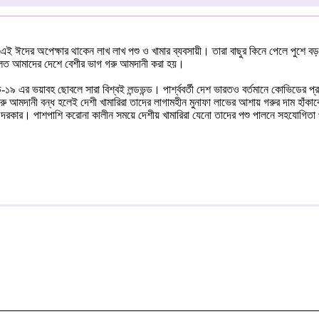
এই ঈদের অপেক্ষার থাকেন লাখ লাখ পশু ও খামার ব্যবসায়ী। তারা বাছুর কিনে পেলে পুশে বড়
মূলত আমাদের দেশে বেশীর ভাগ গরু আমদানী করা হয়।
-১৯ এর ভয়াবহ ছোবলে সারা বিশ্বই লন্ডভন্ড। পার্শ্ববর্তী দেশ ভারতও বর্তমানে কোভিডের 
আমদানী বন্ধ হলেই দেশী খামারিরা তাদের লাগামহীন মুনাফা লাভের আশায় গরুর দাম হাঁকাবেন- 
খা দরকার। পাশপাশি করোনা কালীন সময়ে দেশীয় খামারিরা যেনো তাদের পশু পালনে সহযোগিতা প