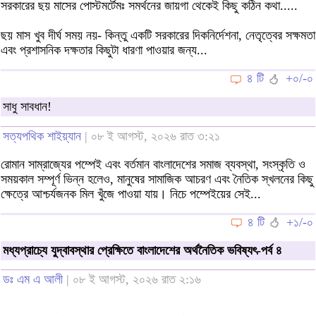
সরকারের ছয় মাসের পোস্টমর্টেমঃ সমর্থনের জায়গা থেকেই কিছু কঠিন কথা.....
ছয় মাস খুব দীর্ঘ সময় নয়- কিন্তু একটি সরকারের দিকনির্দেশনা, নেতৃত্বের সক্ষমতা
এবং প্রশাসনিক দক্ষতার কিছুটা ধারণা পাওয়ার জন্য...
৪ টি
+০/-০
সাধু সাবধান!
সত্যপথিক শাইয়্যান
| ০৮ ই আগস্ট, ২০২৬ রাত ৩:২১
রোমান সাম্রাজ্যের পম্পেই এবং বর্তমান বাংলাদেশের সমাজ ব্যবস্থা, সংস্কৃতি ও
সময়কাল সম্পূর্ণ ভিন্ন হলেও, মানুষের সামাজিক আচরণ এবং নৈতিক স্খলনের কিছু
ক্ষেত্রে আশ্চর্যজনক মিল খুঁজে পাওয়া যায়। নিচে পম্পেইয়ের সেই...
৪ টি
+১/-০
মধ্যপ্রাচ্যে যুদ্বাবস্থার প্রেক্ষিতে বাংলাদেশের অর্থনৈতিক ভবিষ্যৎ-পর্ব ৪
ডঃ এম এ আলী
| ০৮ ই আগস্ট, ২০২৬ রাত ২:১৬