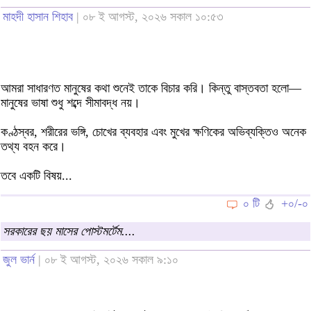
মাহদী হাসান শিহাব
| ০৮ ই আগস্ট, ২০২৬ সকাল ১০:৫৩
আমরা সাধারণত মানুষের কথা শুনেই তাকে বিচার করি। কিন্তু বাস্তবতা হলো—
মানুষের ভাষা শুধু শব্দে সীমাবদ্ধ নয়।
কণ্ঠস্বর, শরীরের ভঙ্গি, চোখের ব্যবহার এবং মুখের ক্ষণিকের অভিব্যক্তিও অনেক
তথ্য বহন করে।
তবে একটি বিষয়...
০ টি
+০/-০
সরকারের ছয় মাসের পোস্টমর্টেম....
জুল ভার্ন
| ০৮ ই আগস্ট, ২০২৬ সকাল ৯:১০