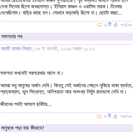
আমার ছোটোবেলায় ইলিয়াস কাঞ্চন সুপারহিরো। খুব সম্ভবত জীবনে প্রথম হলে
দেখা সিনেমা ছিলো জবরদোস্ত। ইলিয়াস কাঞ্চন ও ওয়াসিম নায়ক। তিনবার
দেখেছিলাম। বাড়ির কাছে হল। সেভাবে কড়াকড়ি ছিলো না। ছোটো বাচ্চা...
২ টি
+১/-০
সফলতার পথ
মাহদী হাসান শিহাব
| ০৮ ই আগস্ট, ২০২৬ সকাল ১১:০২
সফলতা কখনোই সরলরেখায় আসে না।
আমরা শুধু মানুষের অর্জন দেখি। কিন্তু সেই অর্জনের পেছনে লুকিয়ে থাকা ব্যর্থতা,
প্রত্যাখ্যান, ভুল সিদ্ধান্ত, অনিশ্চয়তা আর অসংখ্য নির্ঘুম রাতগুলো দেখি না।
জীবনের পথটা আসলে ছবিটার...
০ টি
+০/-০
মানুষকে পড়া যায় কীভাবে?