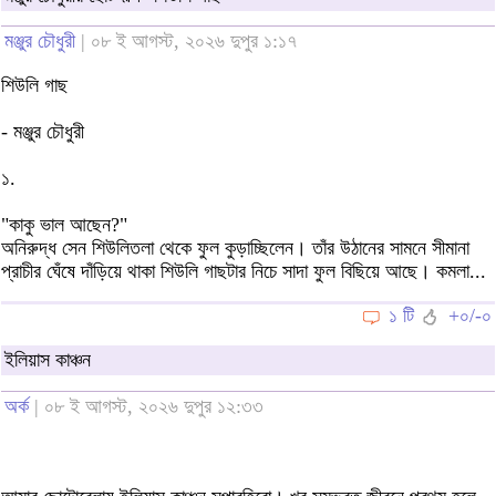
মঞ্জুর চৌধুরী
| ০৮ ই আগস্ট, ২০২৬ দুপুর ১:১৭
শিউলি গাছ
- মঞ্জুর চৌধুরী
১.
"কাকু ভাল আছেন?"
অনিরুদ্ধ সেন শিউলিতলা থেকে ফুল কুড়াচ্ছিলেন। তাঁর উঠানের সামনে সীমানা
প্রাচীর ঘেঁষে দাঁড়িয়ে থাকা শিউলি গাছটার নিচে সাদা ফুল বিছিয়ে আছে। কমলা...
১ টি
+০/-০
ইলিয়াস কাঞ্চন
অর্ক
| ০৮ ই আগস্ট, ২০২৬ দুপুর ১২:৩৩