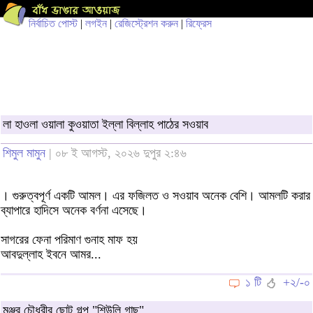
নির্বাচিত পোস্ট
|
লগইন
|
রেজিস্ট্রেশন করুন
|
রিফ্রেস
লা হাওলা ওয়ালা কুওয়াতা ইল্লা বিল্লাহ পাঠের সওয়াব
শিমুল মামুন
| ০৮ ই আগস্ট, ২০২৬ দুপুর ২:৪৬
। গুরুত্বপূর্ণ একটি আমল। এর ফজিলত ও সওয়াব অনেক বেশি। আমলটি করার
ব্যাপারে হাদিসে অনেক বর্ণনা এসেছে।
সাগরের ফেনা পরিমাণ গুনাহ মাফ হয়
আবদুল্লাহ ইবনে আমর...
১ টি
+২/-০
মঞ্জুর চৌধুরীর ছোট গল্প "শিউলি গাছ"