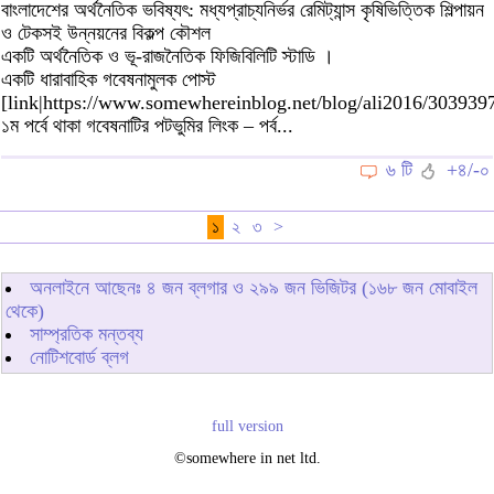
বাংলাদেশের অর্থনৈতিক ভবিষ্যৎ: মধ্যপ্রাচ্যনির্ভর রেমিট্যান্স কৃষিভিত্তিক শিল্পায়ন
ও টেকসই উন্নয়নের বিকল্প কৌশল
একটি অর্থনৈতিক ও ভূ-রাজনৈতিক ফিজিবিলিটি স্টাডি ।
একটি ধারাবাহিক গবেষনামুলক পোস্ট
[link|https://www.somewhereinblog.net/blog/ali2016/3039397
১ম পর্বে থাকা গবেষনাটির পটভুমির লিংক – পর্ব...
৬ টি
+৪/-০
১
২
৩
>
অনলাইনে আছেনঃ
৪
জন ব্লগার ও
২৯৯
জন ভিজিটর (১৬৮ জন মোবাইল
থেকে)
সাম্প্রতিক মন্তব্য
নোটিশবোর্ড ব্লগ
full version
©somewhere in net ltd.