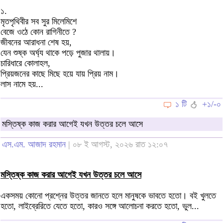
১.
মৃতপৃথিবীর সব সুর মিলেমিশে
বেজে ওঠে কোন রাগিনীতে ?
জীবনের আরাধনা শেষ হয়,
যেন শুষ্ক অর্ঘ্য থাকে পড়ে পুজার থালায়।
চারিধারে কোলাহল,
প্রিয়জনের কাছে মিছে হয়ে যায় প্রিয় নাম।
লাস নামে হয়...
১ টি
+১/-০
মস্তিষ্ক কাজ করার আগেই যখন উত্তর চলে আসে
এস.এম. আজাদ রহমান
| ০৮ ই আগস্ট, ২০২৬ রাত ১২:০৭
মস্তিষ্ক কাজ করার আগেই যখন উত্তর চলে আসে
একসময় কোনো প্রশ্নের উত্তর জানতে হলে মানুষকে ভাবতে হতো। বই খুলতে
হতো, লাইব্রেরিতে যেতে হতো, কারও সঙ্গে আলোচনা করতে হতো, ভুল...