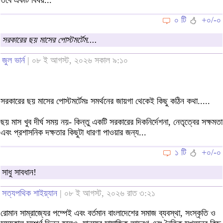
০ টি
+০/-০
সরকারের ছয় মাসের পোস্টমর্টেম....
জুল ভার্ন
| ০৮ ই আগস্ট, ২০২৬ সকাল ৯:১০
সরকারের ছয় মাসের পোস্টমর্টেমঃ সমর্থনের জায়গা থেকেই কিছু কঠিন কথা.....
ছয় মাস খুব দীর্ঘ সময় নয়- কিন্তু একটি সরকারের দিকনির্দেশনা, নেতৃত্বের সক্ষমতা
এবং প্রশাসনিক দক্ষতার কিছুটা ধারণা পাওয়ার জন্য...
১ টি
+০/-০
সাধু সাবধান!
সত্যপথিক শাইয়্যান
| ০৮ ই আগস্ট, ২০২৬ রাত ৩:২১
রোমান সাম্রাজ্যের পম্পেই এবং বর্তমান বাংলাদেশের সমাজ ব্যবস্থা, সংস্কৃতি ও