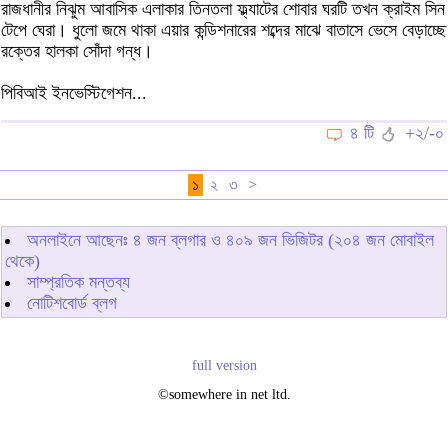
রাজধানীর নিঝুম আবাসিক এলাকার তিনতলা ফ্ল্যাটের শোবার ঘরটি তখন ক্রাইম সিন
টেপে ঘেরা। ধুলো জমে থাকা এয়ার কন্ডিশনারের শব্দের মাঝে বাতাসে ভেসে বেড়াচ্ছে
রক্তের হালকা সোঁদা গন্ধ।
পিবিআই ইনভেস্টিগেশন...
৪ টি
+২/-০
১
২
৩
>
অনলাইনে আছেনঃ
৪
জন ব্লগার ও
৪০৯
জন ভিজিটর (২০৪ জন মোবাইল
থেকে)
সাম্প্রতিক মন্তব্য
নোটিশবোর্ড ব্লগ
full version
©somewhere in net ltd.