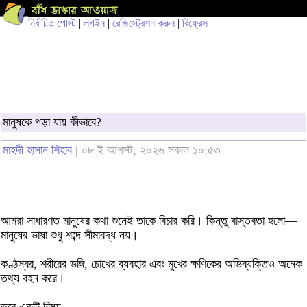
নির্বাচিত পোস্ট
|
লগইন
|
রেজিস্ট্রেশন করুন
|
রিফ্রেস
মানুষকে পড়া যায় কীভাবে?
মাহদী হাসান শিহাব
| ০৮ ই আগস্ট, ২০২৬ সকাল ১০:৫৩
আমরা সাধারণত মানুষের কথা শুনেই তাকে বিচার করি। কিন্তু বাস্তবতা হলো—
মানুষের ভাষা শুধু শব্দে সীমাবদ্ধ নয়।
কণ্ঠস্বর, শরীরের ভঙ্গি, চোখের ব্যবহার এবং মুখের ক্ষণিকের অভিব্যক্তিও অনেক
তথ্য বহন করে।
তবে একটি বিষয়...