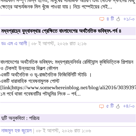
সময়কাল সম্পূর্ণ ভিন্ন হলেও, মানুষের সামাজিক আচরণ এবং নৈতিক স্খলনের কিছু
ক্ষেত্রে আশ্চর্যজনক মিল খুঁজে পাওয়া যায়। নিচে পম্পেইয়ের সেই...
৪ টি
+১/-০
মধ্যপ্রাচ্যে যুদ্বাবস্থার প্রেক্ষিতে বাংলাদেশের অর্থনৈতিক ভবিষ্যৎ-পর্ব ৪
ডঃ এম এ আলী
| ০৮ ই আগস্ট, ২০২৬ রাত ২:১৬
বাংলাদেশের অর্থনৈতিক ভবিষ্যৎ: মধ্যপ্রাচ্যনির্ভর রেমিট্যান্স কৃষিভিত্তিক শিল্পায়ন
ও টেকসই উন্নয়নের বিকল্প কৌশল
একটি অর্থনৈতিক ও ভূ-রাজনৈতিক ফিজিবিলিটি স্টাডি ।
একটি ধারাবাহিক গবেষনামুলক পোস্ট
[link|https://www.somewhereinblog.net/blog/ali2016/3039397
১ম পর্বে থাকা গবেষনাটির পটভুমির লিংক – পর্ব...
৫ টি
+৪/-০
দুটি অনুকবিতা : পরিচয়
নাজমুল হক জুয়েল
| ০৮ ই আগস্ট, ২০২৬ রাত ১:০৬