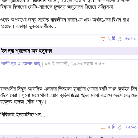
‘গুম প্রতিরোধ ও প্রতিকার আইন, ২০২৬’-এর খসড়া লেজিসলেটিভ ও সংসদ
বিষয়ক বিভাগের ভেটিং-সাপেক্ষে চূড়ান্ত অনুমোদন দিয়েছে মন্ত্রিসভা।
গুমের অপরাধের জন্য সর্বোচ্চ যাবজ্জীবন কারাদণ্ড এবং অর্থদণ্ডের বিধান রাখা
হয়েছে। এছাড়া ভুক্তভোগীকে...
২ টি
+০/-০
ইন দ্যা শ্যাডোস অব ইল্যুশন
শাম্মী নূর-এ-আলম রাজু
| ০৭ ই আগস্ট, ২০২৬ সন্ধ্যা ৭:৫৮
রাজধানীর নিঝুম আবাসিক এলাকার তিনতলা ফ্ল্যাটের শোবার ঘরটি তখন ক্রাইম সিন
টেপে ঘেরা। ধুলো জমে থাকা এয়ার কন্ডিশনারের শব্দের মাঝে বাতাসে ভেসে বেড়াচ্ছে
রক্তের হালকা সোঁদা গন্ধ।
পিবিআই ইনভেস্টিগেশন...
২ টি
+২/-০