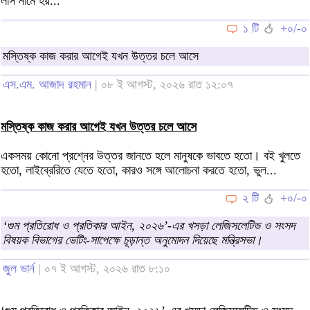
লাস নামে হয়...
১ টি
+০/-০
মস্তিষ্ক কাজ করার আগেই যখন উত্তর চলে আসে
এস.এম. আজাদ রহমান
| ০৮ ই আগস্ট, ২০২৬ রাত ১২:০৭
মস্তিষ্ক কাজ করার আগেই যখন উত্তর চলে আসে
একসময় কোনো প্রশ্নের উত্তর জানতে হলে মানুষকে ভাবতে হতো। বই খুলতে
হতো, লাইব্রেরিতে যেতে হতো, কারও সঙ্গে আলোচনা করতে হতো, ভুল...
২ টি
+০/-০
‘গুম প্রতিরোধ ও প্রতিকার আইন, ২০২৬’-এর খসড়া লেজিসলেটিভ ও সংসদ
বিষয়ক বিভাগের ভেটিং-সাপেক্ষে চূড়ান্ত অনুমোদন দিয়েছে মন্ত্রিসভা।
জুল ভার্ন
| ০৭ ই আগস্ট, ২০২৬ রাত ৮:১০