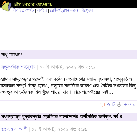
নির্বাচিত পোস্ট
|
লগইন
|
রেজিস্ট্রেশন করুন
|
রিফ্রেস
সাধু সাবধান!
সত্যপথিক শাইয়্যান
| ০৮ ই আগস্ট, ২০২৬ রাত ৩:২১
রোমান সাম্রাজ্যের পম্পেই এবং বর্তমান বাংলাদেশের সমাজ ব্যবস্থা, সংস্কৃতি ও
সময়কাল সম্পূর্ণ ভিন্ন হলেও, মানুষের সামাজিক আচরণ এবং নৈতিক স্খলনের কিছু
ক্ষেত্রে আশ্চর্যজনক মিল খুঁজে পাওয়া যায়। নিচে পম্পেইয়ের সেই...
৩ টি
+১/-০
মধ্যপ্রাচ্যে যুদ্বাবস্থার প্রেক্ষিতে বাংলাদেশের অর্থনৈতিক ভবিষ্যৎ-পর্ব ৪
ডঃ এম এ আলী
| ০৮ ই আগস্ট, ২০২৬ রাত ২:১৬