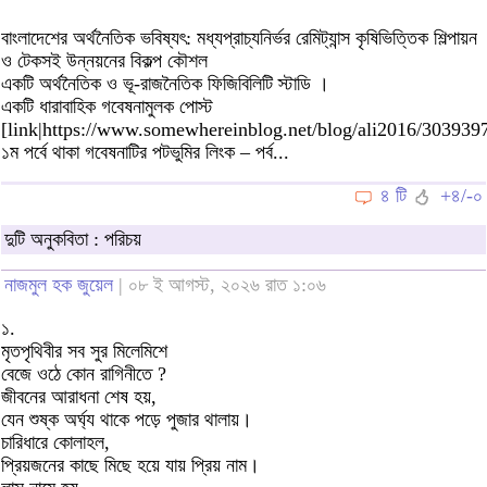
বাংলাদেশের অর্থনৈতিক ভবিষ্যৎ: মধ্যপ্রাচ্যনির্ভর রেমিট্যান্স কৃষিভিত্তিক শিল্পায়ন
ও টেকসই উন্নয়নের বিকল্প কৌশল
একটি অর্থনৈতিক ও ভূ-রাজনৈতিক ফিজিবিলিটি স্টাডি ।
একটি ধারাবাহিক গবেষনামুলক পোস্ট
[link|https://www.somewhereinblog.net/blog/ali2016/3039397
১ম পর্বে থাকা গবেষনাটির পটভুমির লিংক – পর্ব...
৪ টি
+৪/-০
দুটি অনুকবিতা : পরিচয়
নাজমুল হক জুয়েল
| ০৮ ই আগস্ট, ২০২৬ রাত ১:০৬
১.
মৃতপৃথিবীর সব সুর মিলেমিশে
বেজে ওঠে কোন রাগিনীতে ?
জীবনের আরাধনা শেষ হয়,
যেন শুষ্ক অর্ঘ্য থাকে পড়ে পুজার থালায়।
চারিধারে কোলাহল,
প্রিয়জনের কাছে মিছে হয়ে যায় প্রিয় নাম।