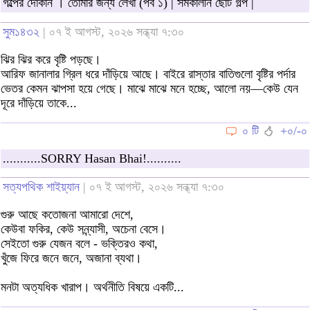
গল্পের দোকান । তোমার জন্য লেখা (পর্ব ১) | সমকালীন ছোট গল্প |
সুম১৪৩২
| ০৭ ই আগস্ট, ২০২৬ সন্ধ্যা ৭:৩০
ঝির ঝির করে বৃষ্টি পড়ছে।
আরিফ জানালার গ্রিল ধরে দাঁড়িয়ে আছে। বাইরে রাস্তার বাতিগুলো বৃষ্টির পর্দার
ভেতর কেমন ঝাপসা হয়ে গেছে। মাঝে মাঝে মনে হচ্ছে, আলো নয়—কেউ যেন
দূরে দাঁড়িয়ে তাকে...
০ টি
+০/-০
...........SORRY Hasan Bhai!..........
সত্যপথিক শাইয়্যান
| ০৭ ই আগস্ট, ২০২৬ সন্ধ্যা ৭:৩০
গুরু আছে কতোজনা আমারো দেশে,
কেউবা ফকির, কেউ সন্ন্যাসী, অচেনা বেসে।
সেইতো গুরু যেজন বলে - ভক্তিরও কথা,
খুঁজে ফিরে জনে জনে, অজানা ব্যথা।
মনটা অত্যধিক খারাপ। অর্থনীতি বিষয়ে একটি...