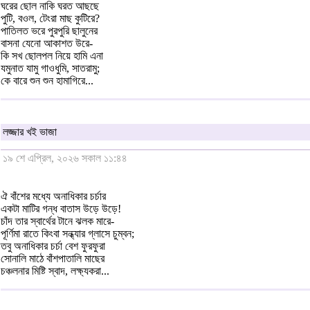
ঘরের ছোল নাকি ঘরত আছছে
পুটি, বওল, টেংরা মাছ কুটিরে?
পাতিলত ভরে পুরপুরি ছালুনের
বাসনা যেনো আকাশত উরে-
কি সখ ছোলপল নিয়ে হামি এনা
যমুনাত যামু গাওধুমি, সাতরামু;
কে বারে শুন শুন হামাগিরে...
লজ্জার খই ভাজা
১৯ শে এপ্রিল, ২০২৬ সকাল ১১:৪৪
ঐ বাঁশের মধ্যে অনাধিকার চর্চার
একটা মাটির গন্ধ বাতাস উড়ে উড়ে!
চাঁদ তার স্বার্থের টানে ঝলক মারে-
পূর্ণিমা রাতে কিংবা সন্ধ্যার গ্লাসে চুম্বন;
তবু অনাধিকার চর্চা বেশ ফুরফুরা
সোনালি মাঠে বাঁশপাতালি মাছের
চঞ্চলনার মিষ্টি স্বাদ, লক্ষ্যকরা...