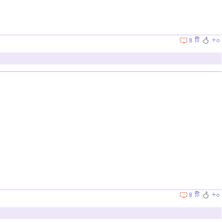
৪ টি
+০
৪ টি
+০