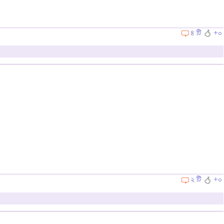
৪ টি
+০
২ টি
+০