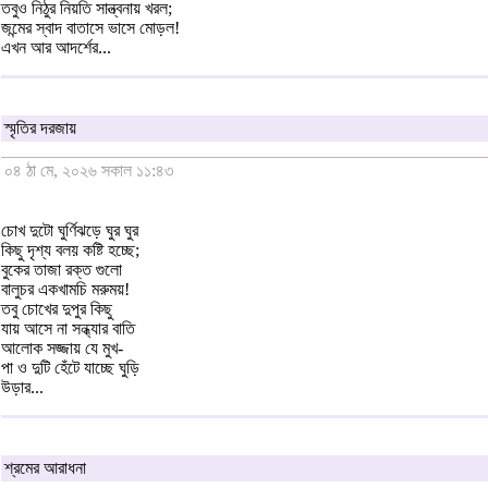
তবুও নিঠুর নিয়তি সান্ত্বনায় খরল;
জন্মের স্বাদ বাতাসে ভাসে মোড়ল!
এখন আর আদর্শের...
স্মৃতির দরজায়
০৪ ঠা মে, ২০২৬ সকাল ১১:৪৩
চোখ দুটো ঘুর্ণিঝড়ে ঘুর ঘুর
কিছু দৃশ্য বলয় কষ্টি হচ্ছে;
বুকের তাজা রক্ত গুলো
বালুচর একখামচি মরুময়!
তবু চোখের দুপুর কিছু
যায় আসে না সন্ধ্যার বাতি
আলোক সজ্জায় যে মুখ-
পা ও দুটি হেঁটে যাচ্ছে ঘুড়ি
উড়ার...
শ্রমের আরাধনা