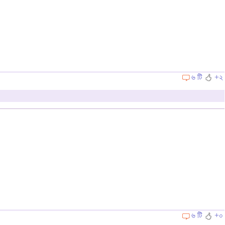
৬ টি
+২
৬ টি
+০