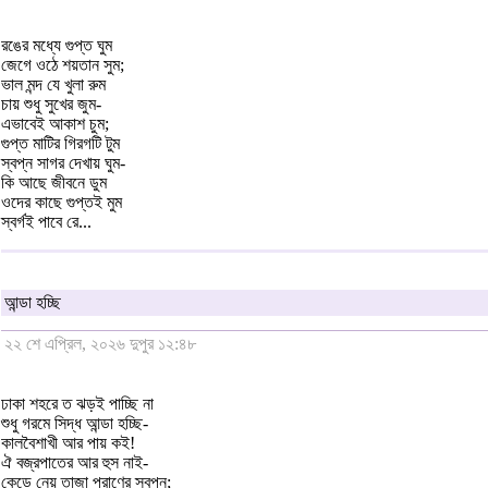
রঙের মধ্যে গুপ্ত ঘুম
জেগে ওঠে শয়তান সুম;
ভাল মন্দ যে খুলা রুম
চায় শুধু সুখের জুম-
এভাবেই আকাশ চুম;
গুপ্ত মাটির গিরগটি টুম
স্বপ্ন সাগর দেখায় ঘুম-
কি আছে জীবনে ডুম
ওদের কাছে গুপ্তই মুম
স্বর্গই পাবে রে...
আন্ডা হচ্ছি
২২ শে এপ্রিল, ২০২৬ দুপুর ১২:৪৮
ঢাকা শহরে ত ঝড়ই পাচ্ছি না
শুধু গরমে সিদ্ধ আন্ডা হচ্ছি-
কালবৈশাখী আর পায় কই!
ঐ বজ্রপাতের আর হুস নাই-
কেড়ে নেয় তাজা প্রাণের স্বপ্ন;