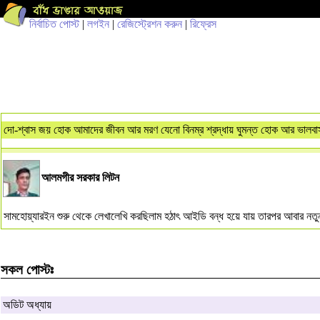
নির্বাচিত পোস্ট
|
লগইন
|
রেজিস্ট্রেশন করুন
|
রিফ্রেস
দো-শ্বাস জয় হোক আমাদের জীবন আর মরণ যেনো বিনম্র শ্রদ্ধায় ঘুমন্ত হোক আর ভালবাসা
আলমগীর সরকার লিটন
সামহোয়্যারইন শুরু থেকে লেখালেখি করছিলাম হঠাৎ আইডি বন্ধ হয়ে যায় তারপর আবার নতুন 
সকল পোস্টঃ
অডিট অধ্যায়