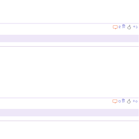
৫ টি
+১
৩ টি
+০