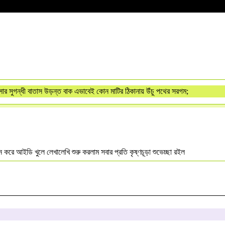
র সুগন্ধী বাতাস উড়ন্ত বাক এভাবেই কোন মাটির ঠিকানায় উঁচু পথের সরগম;
করে আইডি খুলে লেখালেখি শুরু করলাম সবার প্রতি কৃষ্ণচূড়া শুভেচ্ছা রইল