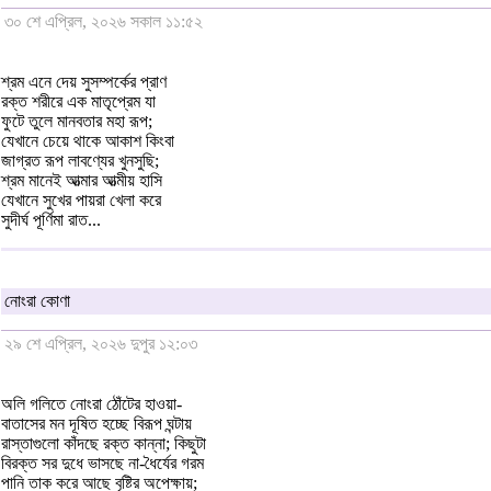
৩০ শে এপ্রিল, ২০২৬ সকাল ১১:৫২
শ্রম এনে দেয় সুসম্পর্কের প্রাণ
রক্ত শরীরে এক মাতৃপ্রেম যা
ফুটে তুলে মানবতার মহা রূপ;
যেখানে চেয়ে থাকে আকাশ কিংবা
জাগ্রত রূপ লাবণ্যের খুনসুছি;
শ্রম মানেই আত্মার আত্মীয় হাসি
যেখানে সুখের পায়রা খেলা করে
সুদীর্ঘ পূর্ণিমা রাত...
নোংরা কোণা
২৯ শে এপ্রিল, ২০২৬ দুপুর ১২:০৩
অলি গলিতে নোংরা ঠোঁটের হাওয়া-
বাতাসের মন দূষিত হচ্ছে বিরূপ ঘন্টায়
রাস্তাগুলো কাঁদছে রক্ত কান্না; কিছুটা
বিরক্ত সর দুধে ভাসছে না-ধৈর্যের গরম
পানি তাক করে আছে বৃষ্টির অপেক্ষায়;