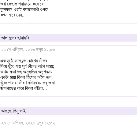
ওরা কেছাল গ্যাঞ্জামে করে যে
ফুসফাস-ওরাই কালবৈশাখী গুপ্ত-
কখন মারে দেয়...
ভাল মন্দের ছায়াছবি
২১ শে এপ্রিল, ২০২৬ দুপুর ১২:০৩
এক মুঠো ভাল মন্দ চোখের ভীতর
দিয়ে ছুঁয়ে যায় সূর্য চাঁদের অথৈ সময়;
অথচ ক্ষমা শুধু অনুভূতির অদৃশ্যময়
একটা মায়া কিংবা হিংসার অথৈ জল;
খুঁজে পাওয়া ভীষণ কষ্টদ্বায়- তবু ক্ষমা
জামগাছের পাতা কিংবা কাঁঠাল...
আছছে পিনু ভাই
২০ শে এপ্রিল, ২০২৬ দুপুর ১২:০২