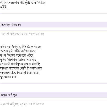
ঐ যে মেঘমালাও পরিস্কার ভাষা শিখছে
এটাই...
লজেঞ্জুষ খাওয়াবে
২৫ শে এপ্রিল, ২০২৬ সকাল ১১:৪৫
বাতাসের নিঃশ্বাস, পিঠ ঠেকে যাচেছ
শহরের ধূলি বালির নর্দমার কাছে;
কখন চিৎকার করে বলে ওঠবে-
দূষিত নিঃশ্বাস তোমরা সরে যাও
তোমরাই স্বার্থপুরের রাক্ষস রাক্ষসী;
সাবধান বাতাসের কোটি নিঃশ্বাসগুলো
লজেঞ্জুষ হাতে নিয়ে দাঁড়িয়ে আছে-
খুব আদর করে...
গুপ্ত সখি পুম
২৩ শে এপ্রিল, ২০২৬ সকাল ১১:৩৫