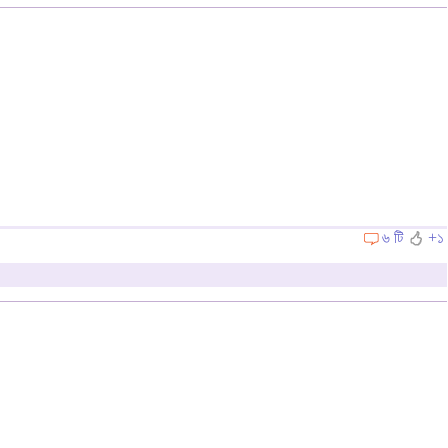
৬ টি
+১