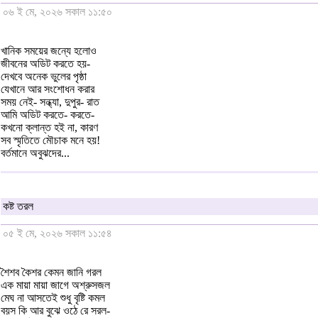
০৬ ই মে, ২০২৬ সকাল ১১:৫০
খানিক সময়ের জন্যে হলোও
জীবনের অডিট করতে হয়-
দেখবে অনেক ভুলের পৃষ্ঠা
যেখানে আর সংশোধন করার
সময় নেই- সন্ধ্যা, দুপুর- রাত
আমি অডিট করতে- করতে-
কখনো ক্লান্ত হই না, কারণ
সব স্মৃতিতে মৌচাক মনে হয়!
বর্তমানে অবুঝদের...
কষ্ট তরল
০৫ ই মে, ২০২৬ সকাল ১১:৫৪
শৈশব কৈশর কেমন জানি গরল
এক মায়া মায়া জাগে অশ্রুসজল
মেঘ না আসতেই শুধু বৃষ্টি কমল
বয়স কি আর বুঝে ওঠে রে সরল-