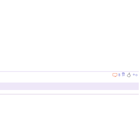
৪ টি
+০