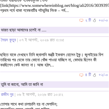
একটি ধারাবাহিক গবেষনামুলক পোস্ট
[link|https://www.somewhereinblog.net/blog/ali2016/303939
প্রথম পর্বে থাকা গবেষনাটির পটভুমির লিংক – পর্ব...
২ টি
+০/-০
ভারত ছাড়া আমাদের চলেই না ....
সৈয়দ কুতুব
| ০৭ ই আগস্ট, ২০২৬ রাত ৩:৩৫
ছবিতে যাকে দেখছেন তিনি জ্বালানি মন্ত্রী ইকবাল হোসেন টুকু। জুলাইয়ের বিশ
তারিখের পর থেকে তার কোনো খোঁজ পাওয়া যাচ্ছিল না, কোথায় ছিলেন কী
করছিলেন কেউ জানত না। আজ হঠাৎ...
৪ টি
+২/-০
তুমি যা জানো, আমি তা জানি না
রাজীব নুর
| ০৬ ই আগস্ট, ২০২৬ রাত ১০:৫২
তোসার সাথে কথা চালাচালি হয় না মেলাদিন;