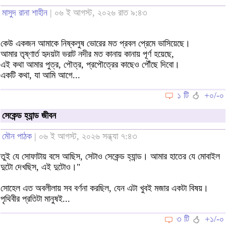
মাসুদ রানা শাহীন
| ০৬ ই আগস্ট, ২০২৬ রাত ৯:৪৩
কেউ একজন আমাকে নিষ্কলুষ ভোরের মত প্রবল প্রেমে ভাসিয়েছে।
আমার তৃষ্ণার্ত হৃদয়টা ভরাট নদীর মত কানায় কানায় পূর্ণ হয়েছে,
এই কথা আমার পুত্র, পৌত্র, প্রপৌত্রের কাছেও পৌঁছে দিবো।
একটি কথা, যা আমি আগে...
১ টি
+০/-০
সেকেন্ড হ্যান্ড জীবন
মৌন পাঠক
| ০৬ ই আগস্ট, ২০২৬ সন্ধ্যা ৭:৪৩
তুই যে সোফাটায় বসে আছিস, সেটাও সেকেন্ড হ্যান্ড। আমার হাতের যে মোবাইল
দুটো দেখছিস, এই দুটোও।"
সোহেল এত অবলীলায় সব বর্ণনা করছিল, যেন এটা খুবই মজার একটা বিষয়।
পৃথিবীর প্রতিটা মানুষই...
৩ টি
+১/-০