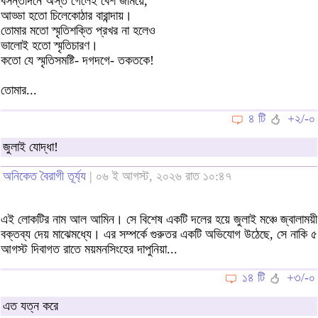
বসন্তদিনে অস্ত গেলেই বেশ জমিয়ে,
আড্ডা হতো চিলেকোঠার বারান্দায়।
তোমার মতো স্মৃতিশক্তি প্রখর না হলেও
ভালোই হতো স্মৃতিচারণ।
কতো যে স্মৃতিসমষ্টি- দগদগে- তকতকে!
তোমার...
৪ টি
+২/-০
জুলাই যোদ্ধা!
অনিকেত বৈরাগী তূর্য্য
| ০৬ ই আগস্ট, ২০২৬ রাত ১০:৪৭
এই লোকটির নাম আল আমিন। সে বিশেষ একটি দলের হয়ে জুলাই মঞ্চে জ্বালাময়ী
বক্তব্য দেয় মাঝেমধ্যে। এর সম্পর্কে গুরুতর একটি অভিযোগ উঠেছে, সে নাকি ৫
আগস্ট দিবাগত রাতে ময়মনসিংহের দাপুনিয়া...
১৪ টি
+৩/-০
এত যত্ন করে