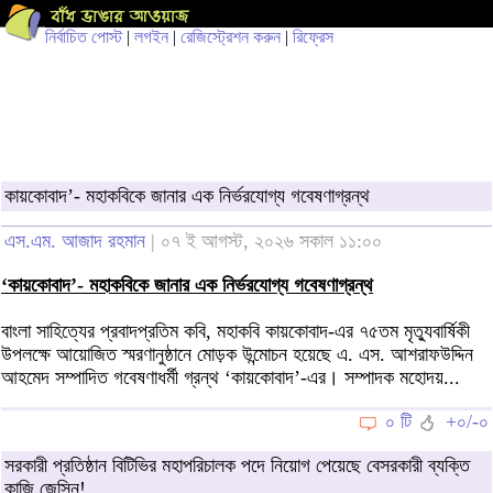
নির্বাচিত পোস্ট
|
লগইন
|
রেজিস্ট্রেশন করুন
|
রিফ্রেস
কায়কোবাদ’- মহাকবিকে জানার এক নির্ভরযোগ্য গবেষণাগ্রন্থ
এস.এম. আজাদ রহমান
| ০৭ ই আগস্ট, ২০২৬ সকাল ১১:০০
‘কায়কোবাদ’- মহাকবিকে জানার এক নির্ভরযোগ্য গবেষণাগ্রন্থ
বাংলা সাহিত্যের প্রবাদপ্রতিম কবি, মহাকবি কায়কোবাদ-এর ৭৫তম মৃত্যুবার্ষিকী
উপলক্ষে আয়োজিত স্মরণানুষ্ঠানে মোড়ক উন্মোচন হয়েছে এ. এস. আশরাফউদ্দিন
আহমেদ সম্পাদিত গবেষণাধর্মী গ্রন্থ ‘কায়কোবাদ’-এর। সম্পাদক মহোদয়...
০ টি
+০/-০
সরকারী প্রতিষ্ঠান বিটিভির মহাপরিচালক পদে নিয়োগ পেয়েছে বেসরকারী ব্যক্তি
কাজি জেসিন!