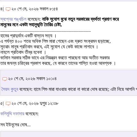
৪|
২০ শে মে, ২০২৬ সকাল ৮:৫৪
স্বপ্নের শঙ্খচিল
বলেছেন:
নাকি সুযোগ বুঝে নতুন সরকারের ব্যর্থতা প্রমাণ করে
মানুষের মনে একটা সহানুভূতি তৈরির চেষ্টা,
..........................................................................
হামের প্রাদুর্ভাব একটি বাস্তব সত্য ।
এ পর্যন্ত ৪০০ শতর অধিক শিশু মারা গেছেন এবং দ্রুত সংক্রমন ছড়াচ্ছে,
সুতরাং মানুষ প্রতিবাদ করবে, এই সুযোগ যে কেউ কাজে লাগাবে ।
নাহলে প্রতিবাদ তীব্র হবেনা ।
বর্তমান সরকার সঠিক ভাবে এর নিয়ন্ত্রন করতে পারছেনা আর অতীত সরকার
তার জঘন্য চরিত্রর প্রকাশ করছে, যে কারনে তাদের শাস্তি হওয়া আবশ্যক ।
২০ শে মে, ২০২৬ সকাল ১০:০৪
সৈয়দ কুতুব
বলেছেন: হামে শিশু মারা যাওয়ায় কারো না কারো দোষ রয়েছে; এটা নিয়ে আপন
৫|
২০ শে মে, ২০২৬ দুপুর ১২:৩৮
কলিমুদ্দি দফাদার
বলেছেন:
সব ইউনূসের দোষ...