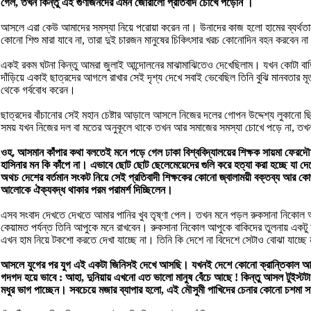
গেল, তখন কিন্তু এই গুণীজনদের এমন জোরালো প্রতিবাদ চোখে পড়েনি ।
আসলে এরা কেউ আমাদের সমস্যা নিয়ে পরোয়া করেন না। উনাদের কাজ হলো হামের ব্যর্থতাকে 
কোনো শিশু মারা যাবে না, তারা দুই চারজন মানুষের চিকিৎসার খরচ কোনোদিন বহন করবেন
একই রকম ঘটনা কিন্তু আমরা জুলাই আন্দোলনের মাঝামাঝিতেও দেখেছিলাম। যখন কোটা বাতিলে ল
দাঁড়িয়ে একাই ছাত্রদের আগলে রাখার সেই দৃশ্য দেখে সবাই ভেবেছিল তিনি বুঝি মানবতার মূ
থেকে গর্ববোধ করেন।
ছাত্রদের বাঁচানোর সেই মহান চেষ্টার আড়ালে আসলে নিজের দলের গোপন উদ্দেশ্য লুকানো 
সময় যখন নিজের দল বা মতের অনুকূলে থাকে তখন আর সমাজের সমস্যা চোখে পড়ে না, ত
ওহ, আসমান কাঁপার কথা বলতেই মনে পড়ে গেল ঢাকা বিশ্ববিদ্যালয়ের শিক্ষক সায়মা ফেরদৌ
হাসিনার মন কি কাঁপে না। এভাবে ছোট ছোট ছেলেমেয়েদের গুলি করে হত্যা করা হচ্ছে যা 
অথচ দেশের বর্তমান সংকট নিয়ে সেই প্রতিবাদী শিক্ষকের কোনো জ্বালাময়ী বক্তব্য আর কো
আলোকে ঐক্যবদ্ধ থাকার পরম পরামর্শ দিচ্ছিলেন।
এসব সংবাদ দেখতে দেখতে আমার পানির খুব তৃষ্ণা পেল। তখন মনে পড়ল রুকসানা নিকোল আপ
কেয়ামত পর্যন্ত তিনি আপুকে মনে রাখবেন। রুকসানা নিকোল আপুকে বাকিদের তুলনায় একট
এখন হাম নিয়ে টকশো করতে দেখা যাচ্ছে না। তিনি কি দেশে না বিদেশে সেটাও বোঝা যাচ
আসলে যুগের পর যুগ এই একটা জিনিসই দেখে আসছি। যখনই দেশে কোনো ক্রান্তিকাল আসে
গদগদ হয়ে ভাবে : আহা, দুনিয়ায় এখনো এত ভালো মানুষ বেঁচে আছে ! কিন্তু আসল টুইস্টটা ব
মধুর ভাগ পাচ্ছেন। সবচেয়ে মজার ব্যাপার হলো, এই মৌসুমী পাখিদের চেনার কোনো চশমা