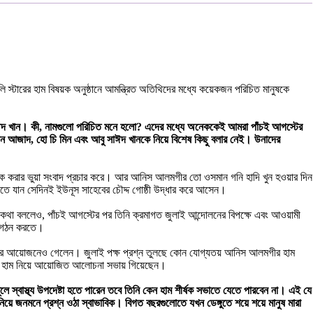
 স্টারের হাম বিষয়ক অনুষ্ঠানে আমন্ত্রিত অতিথিদের মধ্যে কয়েকজন পরিচিত মানুষকে
াঈদ খান। কী, নামগুলো পরিচিত মনে হলো? এদের মধ্যে অনেককেই আমরা পাঁচই আগস্টের
ান আজাদ, হো চি মিন এবং আবু সাঈদ খানকে নিয়ে বিশেষ কিছু বলার নেই। উনাদের
 করার ভুয়া সংবাদ প্রচার করে। আর আনিস আলমগীর তো ওসমান গনি হাদি খুন হওয়ার দিন
ে যান সেদিনই ইউনূস সাহেবের চৌদ্দ গোষ্ঠী উদ্ধার করে আসেন।
থা বললেও, পাঁচই আগস্টের পর তিনি ক্রমাগত জুলাই আন্দোলনের বিপক্ষে এবং আওয়ামী
মত গঠন করতে।
্টারের আয়োজনেও গেলেন। জুলাই পক্ষ প্রশ্ন তুলছে কোন যোগ্যতয় আনিস আলমগীর হাম
রতে হাম নিয়ে আয়োজিত আলোচনা সভায় গিয়েছেন।
স্বাস্থ্য উপদেষ্টা হতে পারেন তবে তিনি কেন হাম শীর্ষক সভাতে যেতে পারবেন না। এই যে
 নিয়ে জনমনে প্রশ্ন ওঠা স্বাভাবিক। বিগত বছরগুলোতে যখন ডেঙ্গুতে শয়ে শয়ে মানুষ মারা