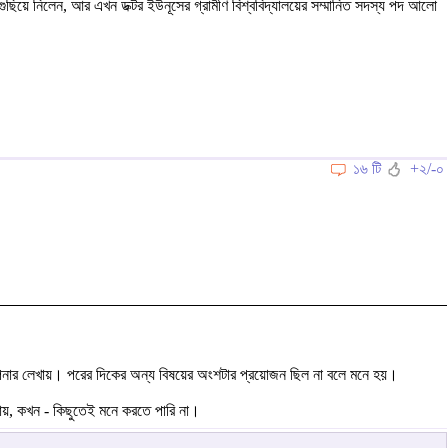
ুছিয়ে নিলেন, আর এখন ডক্টর ইউনূসের গ্রামীণ বিশ্ববিদ্যালয়ের সম্মানিত সদস্য পদ আলো
১৬ টি
+২/-০
ে আপনার লেখায়। পরের দিকের অন্য বিষয়ের অংশটার প্রয়োজন ছিল না বলে মনে হয়।
য়, কখন - কিছুতেই মনে করতে পারি না।