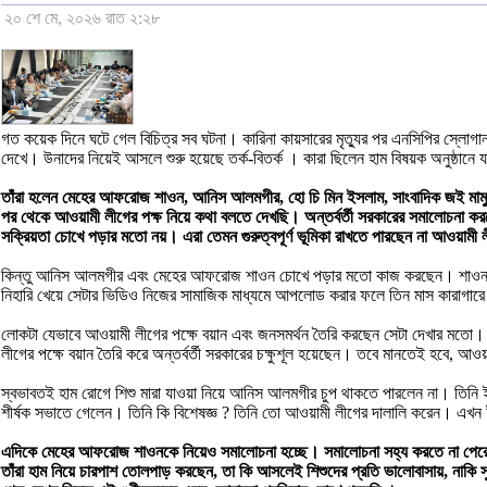
২০ শে মে, ২০২৬ রাত ২:২৮
গত কয়েক দিনে ঘটে গেল বিচিত্র সব ঘটনা। কারিনা কায়সারের মৃত্যুর পর এনসিপির স্লোগান
দেখে। উনাদের নিয়েই আসলে শুরু হয়েছে তর্ক-বিতর্ক । কারা ছিলেন হাম বিষয়ক অনুষ্ঠা
তাঁরা হলেন মেহের আফরোজ শাওন, আনিস আলমগীর, হো চি মিন ইসলাম, সাংবাদিক জই মামু
পর থেকে আওয়ামী লীগের পক্ষ নিয়ে কথা বলতে দেখছি। অন্তর্বর্তী সরকারের সমালোচনা 
সক্রিয়তা চোখে পড়ার মতো নয়। এরা তেমন গুরুত্বপূর্ণ ভূমিকা রাখতে পারছেন না আওয়ামী 
কিন্তু আনিস আলমগীর এবং মেহের আফরোজ শাওন চোখে পড়ার মতো কাজ করছেন। শাওনকে অন্ত
নিহারি খেয়ে সেটার ভিডিও নিজের সামাজিক মাধ্যমে আপলোড করার ফলে তিন মাস কারাগা
লোকটা যেভাবে আওয়ামী লীগের পক্ষে বয়ান এবং জনসমর্থন তৈরি করছেন সেটা দেখার মতো
লীগের পক্ষে বয়ান তৈরি করে অন্তর্বর্তী সরকারের চক্ষুশূল হয়েছেন। তবে মানতেই হবে,
স্বভাবতই হাম রোগে শিশু মারা যাওয়া নিয়ে আনিস আলমগীর চুপ থাকতে পারলেন না। তিনি
শীর্ষক সভাতে গেলেন। তিনি কি বিশেষজ্ঞ ? তিনি তো আওয়ামী লীগের দালালি করেন। এখন 
এদিকে মেহের আফরোজ শাওনকে নিয়েও সমালোচনা হচ্ছে। সমালোচনা সহ্য করতে না পেরে শাওন
তাঁরা হাম নিয়ে চারপাশ তোলপাড় করছেন, তা কি আসলেই শিশুদের প্রতি ভালোবাসায়, নাকি সুযো