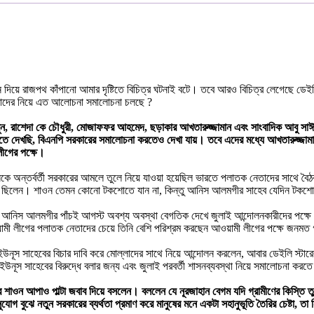
 দিয়ে রাজপথ কাঁপানো আমার দৃষ্টিতে বিচিত্র ঘটনাই বটে। তবে আরও বিচিত্র লেগেছে ডেইলি
নে যাদের নিয়ে এত আলোচনা সমালোচনা চলছে ?
ন, রাশেদা কে চৌধুরী, মোজাফফর আহমেদ, ছড়াকার আখতারুজ্জামান এবং সাংবাদিক আবু স
করতে দেখছি, বিএনপি সরকারের সমালোচনা করতেও দেখা যায়। তবে এদের মধ্যে আখতারুজ্জাম
লীগের পক্ষে।
র্বর্তী সরকারের আমলে তুলে নিয়ে যাওয়া হয়েছিল ভারতে পলাতক নেতাদের সাথে বৈঠক
রে ছিলেন। শাওন তেমন কোনো টকশোতে যান না, কিন্তু আনিস আলমগীর সাহেব যেদিন টকশোত
। আনিস আলমগীর পাঁচই আগস্ট অবশ্য অবস্থা বেগতিক দেখে জুলাই আন্দোলনকারীদের পক্ষে ক
 আওয়ামী লীগের পলাতক নেতাদের চেয়ে তিনি বেশি পরিশ্রম করছেন আওয়ামী লীগের পক্ষে জন
 ইউনূস সাহেবের বিচার দাবি করে মোল্লাদের সাথে নিয়ে আন্দোলন করলেন, আবার ডেইলি স
ইউনূস সাহেবের বিরুদ্ধে বলার জন্য এবং জুলাই পরবর্তী শাসনব্যবস্থা নিয়ে সমালোচনা ক
 আপাও পাল্টা জবাব দিয়ে বসলেন। বললেন যে নূরজাহান বেগম যদি গ্রামীণের কিস্তি তুলে 
গ বুঝে নতুন সরকারের ব্যর্থতা প্রমাণ করে মানুষের মনে একটা সহানুভূতি তৈরির চেষ্টা, তা