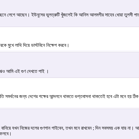
েছনে লেগে আছেন। ইউনূসের ভুলত্রুটি খুঁজলেই কি আনিস আলমগীর সাহেব ধোয়া তুলসী পাত
ে মুখে লাথি দিয়ে ডাস্টবিনে নিক্ষেপ করবে।
াঝেও আমি এই গুণ দেখতে পাই ।
প্রতি সমর্থনের জন্য দেশের পক্ষের আন্দলনে থাকতে গুপ্তবাসনা থাকতেই হবে এটা মনে হ
াল বানিয়ে যখন নিজের দলের গুণগান গাইবেন, তখন মনে রাখবেন ; দিন সবসময় এক যায় না
 ফেলবে।