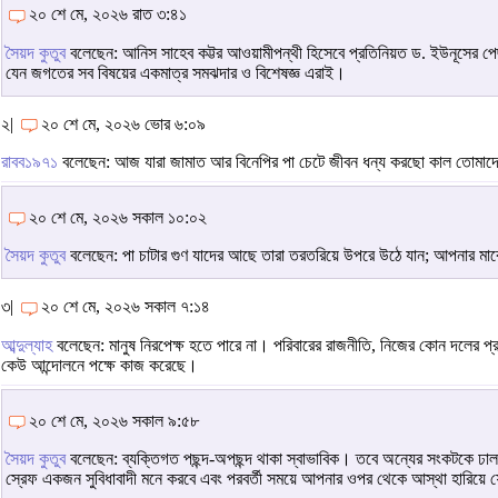
২০ শে মে, ২০২৬ রাত ৩:৪১
সৈয়দ কুতুব
বলেছেন: আনিস সাহেব কট্টর আওয়ামীপন্থী হিসেবে প্রতিনিয়ত ড. ইউনূসের প
যেন জগতের সব বিষয়ের একমাত্র সমঝদার ও বিশেষজ্ঞ এরাই।
২|
২০ শে মে, ২০২৬ ভোর ৬:০৯
রাবব১৯৭১
বলেছেন: আজ যারা জামাত আর বিনেপির পা চেটে জীবন ধন্য করছো কাল তোমাদেরক
২০ শে মে, ২০২৬ সকাল ১০:০২
সৈয়দ কুতুব
বলেছেন: পা চাটার গুণ যাদের আছে তারা তরতরিয়ে উপরে উঠে যান; আপনার ম
৩|
২০ শে মে, ২০২৬ সকাল ৭:১৪
আব্দুল্যাহ
বলেছেন: মানুষ নিরপেক্ষ হতে পারে না। পরিবারের রাজনীতি, নিজের কোন দলের 
কেউ আন্দোলনে পক্ষে কাজ করেছে।
২০ শে মে, ২০২৬ সকাল ৯:৫৮
সৈয়দ কুতুব
বলেছেন: ব্যক্তিগত পছন্দ-অপছন্দ থাকা স্বাভাবিক। তবে অন্যের সংকটকে ঢ
স্রেফ একজন সুবিধাবাদী মনে করবে এবং পরবর্তী সময়ে আপনার ওপর থেকে আস্থা হারিয়ে