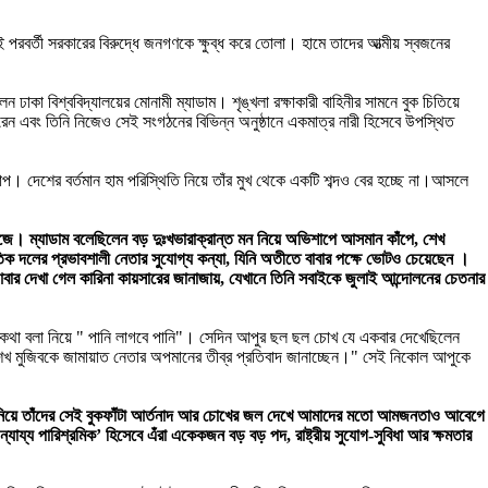
পরবর্তী সরকারের বিরুদ্ধে জনগণকে ক্ষুব্ধ করে তোলা। হামে তাদের আত্মীয় স্বজনের
।
কা বিশ্ববিদ্যালয়ের মোনামী ম্যাডাম। শৃঙ্খলা রক্ষাকারী বাহিনীর সামনে বুক চিতিয়ে
রেন এবং তিনি নিজেও সেই সংগঠনের বিভিন্ন অনুষ্ঠানে একমাত্র নারী হিসেবে উপস্থিত
 দেশের বর্তমান হাম পরিস্থিতি নিয়ে তাঁর মুখ থেকে একটি শব্দও বের হচ্ছে না।আসলে
াজে। ম্যাডাম বলেছিলেন বড় দুঃখভারাক্রান্ত মন নিয়ে অভিশাপে আসমান কাঁপে, শেখ
িক দলের প্রভাবশালী নেতার সুযোগ্য কন্যা, যিনি অতীতে বাবার পক্ষে ভোটও চেয়েছেন ।
আবার দেখা গেল কারিনা কায়সারের জানাজায়, যেখানে তিনি সবাইকে জুলাই আন্দোলনের চেতনার
ই কথা বলা নিয়ে " পানি লাগবে পানি"। সেদিন আপুর ছল ছল চোখ যে একবার দেখেছিলেন
েখ মুজিবকে জামায়াত নেতার অপমানের তীব্র প্রতিবাদ জানাচ্ছেন।" সেই নিকোল আপুকে
নিয়ে তাঁদের সেই বুকফাঁটা আর্তনাদ আর চোখের জল দেখে আমাদের মতো আমজনতাও আবেগে
ায্য পারিশ্রমিক’ হিসেবে এঁরা একেকজন বড় বড় পদ, রাষ্ট্রীয় সুযোগ-সুবিধা আর ক্ষমতার