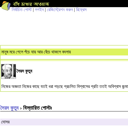
নির্বাচিত পোস্ট
|
লগইন
|
রেজিস্ট্রেশন করুন
|
রিফ্রেস
মানুষ মরে গেলে পঁচে যায় আর বেঁচে থাকলে বদলায়
সৈয়দ কুতুব
নিজের অজ্ঞতা নিজের কাছে যতই ধরা পড়ছে প্রচলিত বিশ্বাসের প্রতি ততই অবিশ্বাস জন্ম
সৈয়দ কুতুব
› বিস্তারিত পোস্টঃ
দোসর