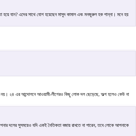
া হয়ে যান? এদের সাথে যোগ হয়েছেন মাসুদ কামাল এবং মনজুরুল হক পান্না। মনে হয়
য় ঠিক নয়। ২৪ এর আন্দোলনে আওয়ামী-লীগেরও কিছু লোক দল ছেড়েছে, অল্প হলেও কেউ না
। আপনার দলের সুসময়েও যদি একই নৈতিকতা বজায় রাখতে না পারেন, তবে লোকে আপনাকে