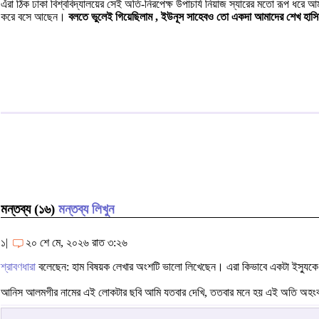
এঁরা ঠিক ঢাকা বিশ্ববিদ্যালয়ের সেই অতি-নিরপেক্ষ উপাচার্য নিয়াজ স্যারের মতো রূপ ধর
করে বসে আছেন।
বলতে ভুলেই গিয়েছিলাম , ইউনূস সাহেবও তো একদা আমাদের শেখ হাসিনার
মন্তব্য (১৬)
মন্তব্য লিখুন
১|
২০ শে মে, ২০২৬ রাত ৩:২৬
শ্রাবণধারা
বলেছেন: হাম বিষয়ক লেখার অংশটি ভালো লিখেছেন। এরা কিভাবে একটা ইস্যুকে স্
আনিস আলমগীর নামের এই লোকটার ছবি আমি যতবার দেখি, ততবার মনে হয় এই অতি অহংকারী