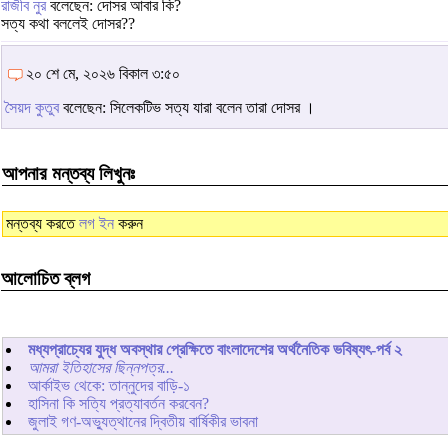
রাজীব নুর
বলেছেন: দোসর আবার কি?
সত্য কথা বললেই দোসর??
২০ শে মে, ২০২৬ বিকাল ৩:৫০
সৈয়দ কুতুব
বলেছেন: সিলেকটিভ সত্য যারা বলেন তারা দোসর ।
আপনার মন্তব্য লিখুনঃ
মন্তব্য করতে
লগ ইন
করুন
আলোচিত ব্লগ
মধ্যপ্রাচ্যের যুদ্ধ অবস্থার প্রেক্ষিতে বাংলাদেশের অর্থনৈতিক ভবিষ্যৎ-পর্ব ২
আমরা ইতিহাসের ছিন্নপত্র...
আর্কাইভ থেকে: তান্নুদের বাড়ি-১
হাসিনা কি সত্যি প্রত্যাবর্তন করবেন?
জুলাই গণ-অভ্যুত্থানের দ্বিতীয় বার্ষিকীর ভাবনা