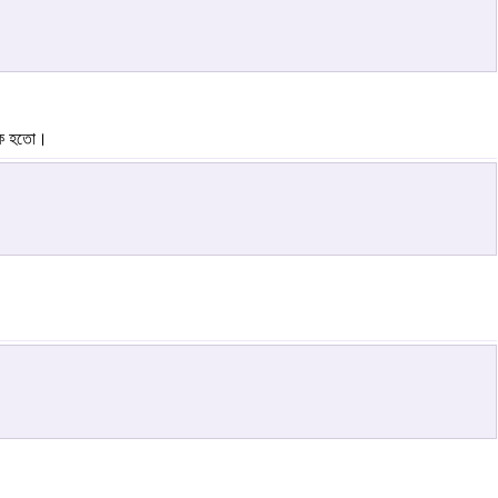
ূলক হতো।