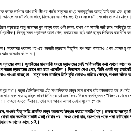
কাজে লাগিয়ে আওয়ামী লীগের প্রতি মানুষের মধ্যে সহানুভূতির আবহ তৈরি করা এবং জুলাই 
 না। আসলে সংকট তাঁদের কাছে নিজেদের আদর্শিক লড়াইয়ের একেকটা চমৎকার হাতিয়ার মাত্র
ড়াইয়ে আবু সাঈদের বুক লক্ষ্য করে গুলি চলল, তখন এক সাহসী নারী রূপে আবির্ভূত হলেন ঢা
র্ত প্রতীক। কিন্তু সময় গড়াতেই জানা গেল, ম্যাডামের ছোট ভাই ছাত্র শিবিরের রাজনীতি ক
ছিল। সরকারের পতনের পর এই মোনামী ম্যাডাম কিছুদিন বেশ সরব থাকলেও এখন একদম চুপচাপ।
খন আর আসমান কাঁপে না।
স ম্যামের কথা। জুলাইয়ের মাঝামাঝি সময়ে ম্যাডামের সেই অবিস্মরণীয় কথা এখনো কানে ব
দেখে সায়মা ম্যাডামের চোখে জল চলে এসেছিল । দিনশেষে দেখা গেল, তিনি একটি বড় রাজনৈত
থাও পাওয়া যাচ্ছে না। মানুষ যখন ভাবছিল তিনি বুঝি কোথাও হারিয়ে গেছেন, তখনই তাঁকে 
ুর কথা। যমুনা টেলিভিশনের এই সাংবাদিককে মানুষ মনে রাখবে তাঁর কান্নাভরা কণ্ঠে সে
ু আলাদা বলে মনে হয়েছিল কারণ তিনি কোনো এক বিজয় দিবসে বলেছিলেন : "বিজয়ের মাসে শ
্ছে না। তাহলে হয়তো উনার চোখের জল আবার আমরা দেখার সুযোগ পেতাম।
, তখনই কিছু অতি-মানবিক মানুষ আমাদের উদ্ধার করতে অবতীর্ণ হন। জনগণের সমস্যা 
োঝা যায় ক্ষমতার চাকাটা একটু ঘোরার পর। তখন দেখা যায়, জনগণের পক্ষে গলা ফাটানোর ‘ন্য
 সাধারণ জনগণের কাছে নেই।