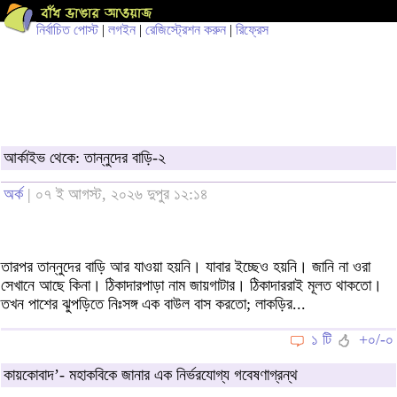
নির্বাচিত পোস্ট
|
লগইন
|
রেজিস্ট্রেশন করুন
|
রিফ্রেস
আর্কাইভ থেকে: তান্নুদের বাড়ি-২
অর্ক
| ০৭ ই আগস্ট, ২০২৬ দুপুর ১২:১৪
তারপর তান্নুদের বাড়ি আর যাওয়া হয়নি। যাবার ইচ্ছেও হয়নি। জানি না ওরা
সেখানে আছে কিনা। ঠিকাদারপাড়া নাম জায়গাটার। ঠিকাদাররাই মূলত থাকতো।
তখন পাশের ঝুপড়িতে নিঃসঙ্গ এক বাউল বাস করতো; লাকড়ির...
১ টি
+০/-০
কায়কোবাদ’- মহাকবিকে জানার এক নির্ভরযোগ্য গবেষণাগ্রন্থ