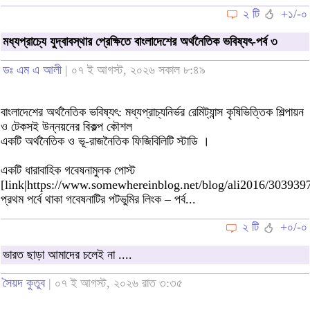
২ টি
+১/-০
মধ্যপ্রাচ্যে যুদ্বাবস্থার প্রেক্ষিতে বাংলাদেশের অর্থনৈতিক ভবিষ্যৎ-পর্ব ৩
ডঃ এম এ আলী
| ০৭ ই আগস্ট, ২০২৬ সকাল ৮:৪৯
বাংলাদেশের অর্থনৈতিক ভবিষ্যৎ: মধ্যপ্রাচ্যনির্ভর রেমিট্যান্স কৃষিভিত্তিক শিল্পায়ন
ও টেকসই উন্নয়নের বিকল্প কৌশল
একটি অর্থনৈতিক ও ভূ-রাজনৈতিক ফিজিবিলিটি স্টাডি ।
একটি ধারাবাহিক গবেষনামুলক পোস্ট
[link|https://www.somewhereinblog.net/blog/ali2016/303939
প্রথম পর্বে থাকা গবেষনাটির পটভুমির লিংক – পর্ব...
২ টি
+০/-০
ভারত ছাড়া আমাদের চলেই না ....
সৈয়দ কুতুব
| ০৭ ই আগস্ট, ২০২৬ রাত ৩:৩৫