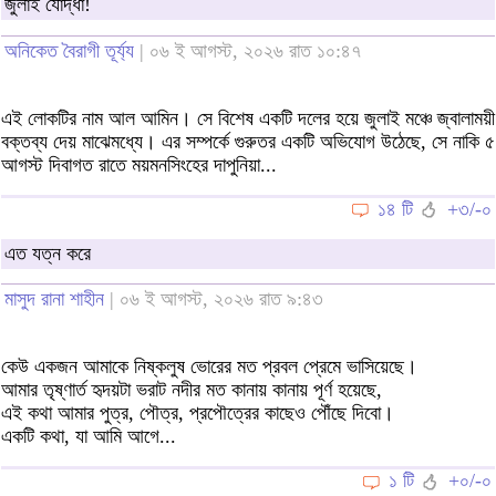
জুলাই যোদ্ধা!
অনিকেত বৈরাগী তূর্য্য
| ০৬ ই আগস্ট, ২০২৬ রাত ১০:৪৭
এই লোকটির নাম আল আমিন। সে বিশেষ একটি দলের হয়ে জুলাই মঞ্চে জ্বালাময়ী
বক্তব্য দেয় মাঝেমধ্যে। এর সম্পর্কে গুরুতর একটি অভিযোগ উঠেছে, সে নাকি ৫
আগস্ট দিবাগত রাতে ময়মনসিংহের দাপুনিয়া...
১৪ টি
+৩/-০
এত যত্ন করে
মাসুদ রানা শাহীন
| ০৬ ই আগস্ট, ২০২৬ রাত ৯:৪৩
কেউ একজন আমাকে নিষ্কলুষ ভোরের মত প্রবল প্রেমে ভাসিয়েছে।
আমার তৃষ্ণার্ত হৃদয়টা ভরাট নদীর মত কানায় কানায় পূর্ণ হয়েছে,
এই কথা আমার পুত্র, পৌত্র, প্রপৌত্রের কাছেও পৌঁছে দিবো।
একটি কথা, যা আমি আগে...
১ টি
+০/-০