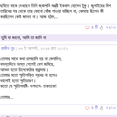
ছবিতে যাকে দেখছেন তিনি জ্বালানি মন্ত্রী ইকবাল হোসেন টুকু। জুলাইয়ের বিশ
তারিখের পর থেকে তার কোনো খোঁজ পাওয়া যাচ্ছিল না, কোথায় ছিলেন কী
করছিলেন কেউ জানত না। আজ হঠাৎ...
৪ টি
+২/-০
তুমি যা জানো, আমি তা জানি না
রাজীব নুর
| ০৬ ই আগস্ট, ২০২৬ রাত ১০:৫২
তোসার সাথে কথা চালাচালি হয় না মেলাদিন;
বসন্তদিনে অস্ত গেলেই বেশ জমিয়ে,
আড্ডা হতো চিলেকোঠার বারান্দায়।
তোমার মতো স্মৃতিশক্তি প্রখর না হলেও
ভালোই হতো স্মৃতিচারণ।
কতো যে স্মৃতিসমষ্টি- দগদগে- তকতকে!
তোমার...
৪ টি
+২/-০