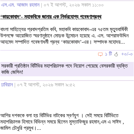
এস.এম. আজাদ রহমান
| ০৭ ই আগস্ট, ২০২৬ সকাল ১১:০০
‘কায়কোবাদ’- মহাকবিকে জানার এক নির্ভরযোগ্য গবেষণাগ্রন্থ
বাংলা সাহিত্যের প্রবাদপ্রতিম কবি, মহাকবি কায়কোবাদ-এর ৭৫তম মৃত্যুবার্ষিকী
উপলক্ষে আয়োজিত স্মরণানুষ্ঠানে মোড়ক উন্মোচন হয়েছে এ. এস. আশরাফউদ্দিন
আহমেদ সম্পাদিত গবেষণাধর্মী গ্রন্থ ‘কায়কোবাদ’-এর। সম্পাদক মহোদয়...
১ টি
+০/-০
সরকারী প্রতিষ্ঠান বিটিভির মহাপরিচালক পদে নিয়োগ পেয়েছে বেসরকারী ব্যক্তি
কাজি জেসিন!
ঢাবিয়ান
| ০৭ ই আগস্ট, ২০২৬ সকাল ৯:৫২
আশির দশককে বলা হয় বিটিভির নাটকের স্বর্ণযুগ । সেই সময়ে বিটিভিতে
মহাপরিচালক হিসাবে বিভিন্ন সময়ে ছিলেন মুস্তাফিজুর রহমান,এম এ সাঈদ ,
জামিল চৌধুরি প্রমুখ।...