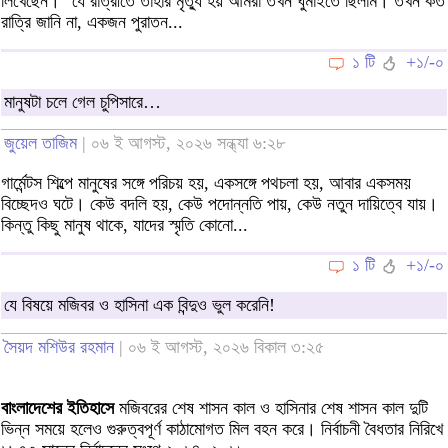
লিখেছেন। "যে রাত্রীতে তাঁহার মৃত্যু হয় আমরা তখন ঘুমাইতে ছিলাম। তখন কত
রাত্রি জানি না, একজন পুরাতন...
১ টি
+১/-০
মানুষটা চলে গেল চুপিসারে…
জুয়েল তাজিম
| ০৬ ই আগস্ট, ২০২৬ সন্ধ্যা ৬:২৮
গার্মেন্টস শিল্পে মানুষের সঙ্গে পরিচয় হয়, একসঙ্গে পথচলা হয়, আবার একসময়
বিচ্ছেদও ঘটে। কেউ বদলি হয়, কেউ পদোন্নতি পায়, কেউ নতুন দায়িত্বে যায়।
কিন্তু কিছু মানুষ থাকে, যাদের স্মৃতি কোনো...
১ টি
+১/-০
যে বিষয়ে মজিবর ও হাসিনা এক বিন্দুও ভুল করেনি!
সৈয়দ মশিউর রহমান
| ০৬ ই আগস্ট, ২০২৬ বিকাল ৩:২৫
বাংলাদেশের ইতিহাসে
মজিবরের শেষ শাসন কাল ও হাসিনার শেষ শাসন কাল দুটি
ভিন্ন সময়ে হলেও গুরুত্বপূর্ণ কাঠামোগত মিল বহন করে। নির্বাচনী বৈধতার নিরিখে