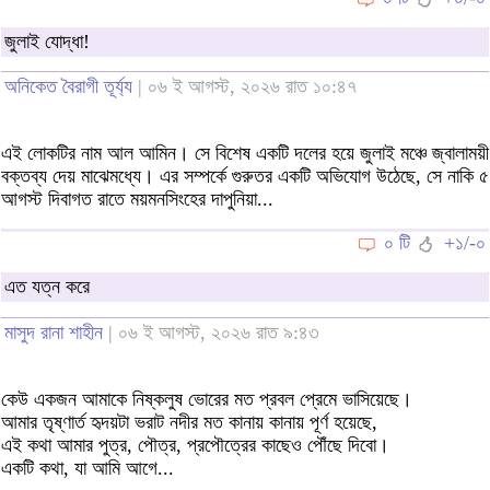
জুলাই যোদ্ধা!
অনিকেত বৈরাগী তূর্য্য
| ০৬ ই আগস্ট, ২০২৬ রাত ১০:৪৭
এই লোকটির নাম আল আমিন। সে বিশেষ একটি দলের হয়ে জুলাই মঞ্চে জ্বালাময়ী
বক্তব্য দেয় মাঝেমধ্যে। এর সম্পর্কে গুরুতর একটি অভিযোগ উঠেছে, সে নাকি ৫
আগস্ট দিবাগত রাতে ময়মনসিংহের দাপুনিয়া...
০ টি
+১/-০
এত যত্ন করে
মাসুদ রানা শাহীন
| ০৬ ই আগস্ট, ২০২৬ রাত ৯:৪৩
কেউ একজন আমাকে নিষ্কলুষ ভোরের মত প্রবল প্রেমে ভাসিয়েছে।
আমার তৃষ্ণার্ত হৃদয়টা ভরাট নদীর মত কানায় কানায় পূর্ণ হয়েছে,
এই কথা আমার পুত্র, পৌত্র, প্রপৌত্রের কাছেও পৌঁছে দিবো।
একটি কথা, যা আমি আগে...