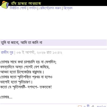
নির্বাচিত পোস্ট
|
লগইন
|
রেজিস্ট্রেশন করুন
|
রিফ্রেস
তুমি যা জানো, আমি তা জানি না
রাজীব নুর
| ০৬ ই আগস্ট, ২০২৬ রাত ১০:৫২
তোসার সাথে কথা চালাচালি হয় না মেলাদিন;
বসন্তদিনে অস্ত গেলেই বেশ জমিয়ে,
আড্ডা হতো চিলেকোঠার বারান্দায়।
তোমার মতো স্মৃতিশক্তি প্রখর না হলেও
ভালোই হতো স্মৃতিচারণ।
কতো যে স্মৃতিসমষ্টি- দগদগে- তকতকে!
তোমার...
০ টি
+০/-০