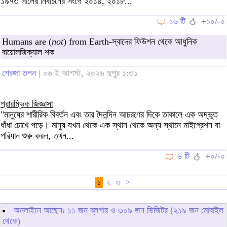
১৯৭৩ সালের নির্বাচনের সংগে ২০১৪, ২০১৮...
১৬ টি
+১০/-০
Humans are (
not
) from Earth-স্বাদের ফিউশন থেকে আধুনিক
বায়োলজিক্যাল শক
শেরজা তপন
| ০৬ ই আগস্ট, ২০২৬ দুপুর ১:৩১
প্রারম্ভিক জিজ্ঞাসা
"মানুষের শারীরিক বিবর্তন এবং তার দৈনন্দিন আচরণের দিকে তাকালে এক অদ্ভুত
ধাঁধা চোখে পড়ে। মানুষ যখন থেকে এক স্থান থেকে অন্য স্থানে মাইগ্রেশন বা
পরিযান শুরু করল, তখন...
৬ টি
+০/-০
১
২
৩
>
অনলাইনে আছেনঃ
১১
জন ব্লগার ও
৩০৯
জন ভিজিটর (২১৯ জন মোবাইল
থেকে)