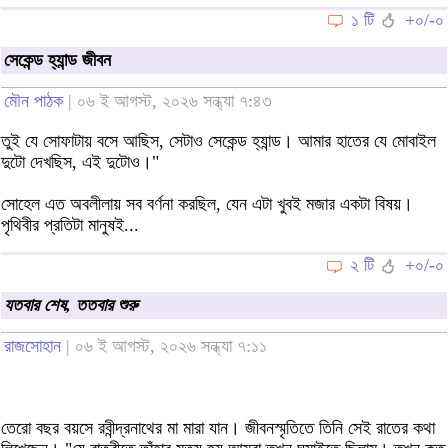
১ টি
+০/-০
সেকেন্ড হ্যান্ড জীবন
মৌন পাঠক
| ০৬ ই আগস্ট, ২০২৬ সন্ধ্যা ৭:৪৩
তুই যে সোফাটায় বসে আছিস, সেটাও সেকেন্ড হ্যান্ড। আমার হাতের যে মোবাইল
দুটো দেখছিস, এই দুটোও।"
সোহেল এত অবলীলায় সব বর্ণনা করছিল, যেন এটা খুবই মজার একটা বিষয়।
পৃথিবীর প্রতিটা মানুষই...
২ টি
+০/-০
যতবার শেষ, ততবার শুরু
রাজসোহান
| ০৬ ই আগস্ট, ২০২৬ সন্ধ্যা ৭:১১
তেরো বছর বয়সে রবীন্দ্রনাথের মা মারা যান। জীবনস্মৃতিতে তিনি সেই রাতের কথা