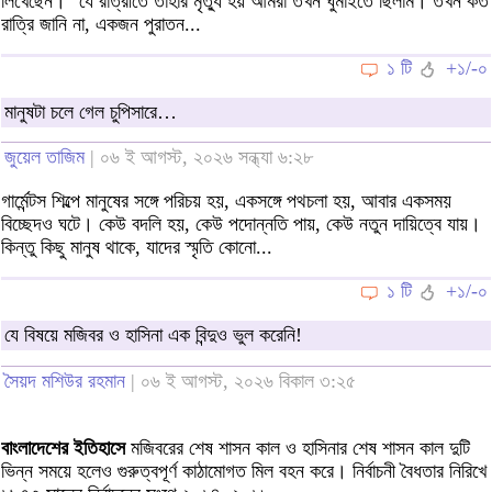
লিখেছেন। "যে রাত্রীতে তাঁহার মৃত্যু হয় আমরা তখন ঘুমাইতে ছিলাম। তখন কত
রাত্রি জানি না, একজন পুরাতন...
১ টি
+১/-০
মানুষটা চলে গেল চুপিসারে…
জুয়েল তাজিম
| ০৬ ই আগস্ট, ২০২৬ সন্ধ্যা ৬:২৮
গার্মেন্টস শিল্পে মানুষের সঙ্গে পরিচয় হয়, একসঙ্গে পথচলা হয়, আবার একসময়
বিচ্ছেদও ঘটে। কেউ বদলি হয়, কেউ পদোন্নতি পায়, কেউ নতুন দায়িত্বে যায়।
কিন্তু কিছু মানুষ থাকে, যাদের স্মৃতি কোনো...
১ টি
+১/-০
যে বিষয়ে মজিবর ও হাসিনা এক বিন্দুও ভুল করেনি!
সৈয়দ মশিউর রহমান
| ০৬ ই আগস্ট, ২০২৬ বিকাল ৩:২৫
বাংলাদেশের ইতিহাসে
মজিবরের শেষ শাসন কাল ও হাসিনার শেষ শাসন কাল দুটি
ভিন্ন সময়ে হলেও গুরুত্বপূর্ণ কাঠামোগত মিল বহন করে। নির্বাচনী বৈধতার নিরিখে