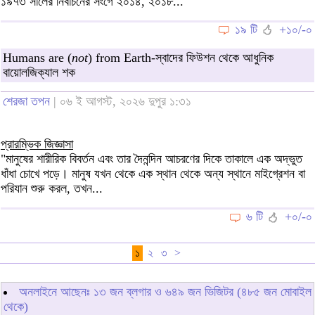
১৯৭৩ সালের নির্বাচনের সংগে ২০১৪, ২০১৮...
১৯ টি
+১০/-০
Humans are (
not
) from Earth-স্বাদের ফিউশন থেকে আধুনিক
বায়োলজিক্যাল শক
শেরজা তপন
| ০৬ ই আগস্ট, ২০২৬ দুপুর ১:৩১
প্রারম্ভিক জিজ্ঞাসা
"মানুষের শারীরিক বিবর্তন এবং তার দৈনন্দিন আচরণের দিকে তাকালে এক অদ্ভুত
ধাঁধা চোখে পড়ে। মানুষ যখন থেকে এক স্থান থেকে অন্য স্থানে মাইগ্রেশন বা
পরিযান শুরু করল, তখন...
৬ টি
+০/-০
১
২
৩
>
অনলাইনে আছেনঃ
১৩
জন ব্লগার ও
৬৪৯
জন ভিজিটর (৪৮৫ জন মোবাইল
থেকে)