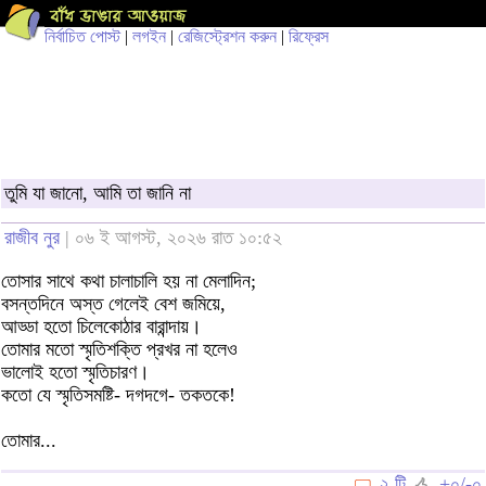
নির্বাচিত পোস্ট
|
লগইন
|
রেজিস্ট্রেশন করুন
|
রিফ্রেস
তুমি যা জানো, আমি তা জানি না
রাজীব নুর
| ০৬ ই আগস্ট, ২০২৬ রাত ১০:৫২
তোসার সাথে কথা চালাচালি হয় না মেলাদিন;
বসন্তদিনে অস্ত গেলেই বেশ জমিয়ে,
আড্ডা হতো চিলেকোঠার বারান্দায়।
তোমার মতো স্মৃতিশক্তি প্রখর না হলেও
ভালোই হতো স্মৃতিচারণ।
কতো যে স্মৃতিসমষ্টি- দগদগে- তকতকে!
তোমার...
২ টি
+০/-০