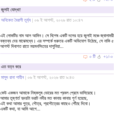
জুলাই যোদ্ধা!
অনিকেত বৈরাগী তূর্য্য
| ০৬ ই আগস্ট, ২০২৬ রাত ১০:৪৭
এই লোকটির নাম আল আমিন। সে বিশেষ একটি দলের হয়ে জুলাই মঞ্চে জ্বালাময়ী
বক্তব্য দেয় মাঝেমধ্যে। এর সম্পর্কে গুরুতর একটি অভিযোগ উঠেছে, সে নাকি ৫
আগস্ট দিবাগত রাতে ময়মনসিংহের দাপুনিয়া...
০ টি
+১/-০
এত যত্ন করে
মাসুদ রানা শাহীন
| ০৬ ই আগস্ট, ২০২৬ রাত ৯:৪৩
কেউ একজন আমাকে নিষ্কলুষ ভোরের মত প্রবল প্রেমে ভাসিয়েছে।
আমার তৃষ্ণার্ত হৃদয়টা ভরাট নদীর মত কানায় কানায় পূর্ণ হয়েছে,
এই কথা আমার পুত্র, পৌত্র, প্রপৌত্রের কাছেও পৌঁছে দিবো।
একটি কথা, যা আমি আগে...