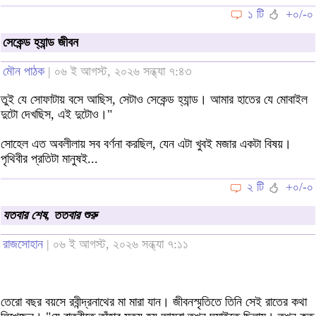
১ টি
+০/-০
সেকেন্ড হ্যান্ড জীবন
মৌন পাঠক
| ০৬ ই আগস্ট, ২০২৬ সন্ধ্যা ৭:৪৩
তুই যে সোফাটায় বসে আছিস, সেটাও সেকেন্ড হ্যান্ড। আমার হাতের যে মোবাইল
দুটো দেখছিস, এই দুটোও।"
সোহেল এত অবলীলায় সব বর্ণনা করছিল, যেন এটা খুবই মজার একটা বিষয়।
পৃথিবীর প্রতিটা মানুষই...
২ টি
+০/-০
যতবার শেষ, ততবার শুরু
রাজসোহান
| ০৬ ই আগস্ট, ২০২৬ সন্ধ্যা ৭:১১
তেরো বছর বয়সে রবীন্দ্রনাথের মা মারা যান। জীবনস্মৃতিতে তিনি সেই রাতের কথা