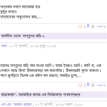
অন্ধকার ঘনালে মাতোয়ারা হয়ে
ফুটুক বাগানে
হাস্নাহেনার অকুতোভয় ঝাড়,...
১ টি
+০/-০
আর্কাইভ থেকে: তান্নুদের বাড়ি-২
অর্ক
| ০৭ ই আগস্ট, ২০২৬ দুপুর ১২:১৪
তারপর তান্নুদের বাড়ি আর যাওয়া হয়নি। যাবার ইচ্ছেও হয়নি। জানি না, ওরা
সেখানে আছে কিনা! ঠিকাদারপাড়া নাম জায়গাটার। ঠিকাদাররাই মূলত থাকতো।
পাশে ঝুপড়িতে নিঃসঙ্গ এক বাউল বাস করতো; লাকড়ির চুলো,...
১ টি
+০/-০
কায়কোবাদ’- মহাকবিকে জানার এক নির্ভরযোগ্য গবেষণাগ্রন্থ
এস.এম. আজাদ রহমান
| ০৭ ই আগস্ট, ২০২৬ সকাল ১১:০০