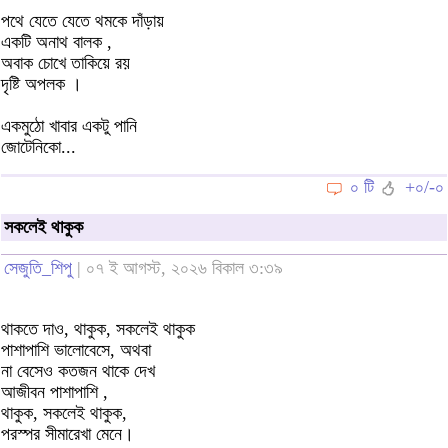
পথে যেতে যেতে থমকে দাঁড়ায়
একটি অনাথ বালক ,
অবাক চোখে তাকিয়ে রয়
দৃষ্টি অপলক ।
একমুঠো খাবার একটু পানি
জোটেনিকো...
০ টি
+০/-০
সকলেই থাকুক
সেজুতি_শিপু
| ০৭ ই আগস্ট, ২০২৬ বিকাল ৩:৩৯
থাকতে দাও, থাকুক, সকলেই থাকুক
পাশাপাশি ভালোবেসে, অথবা
না বেসেও কতজন থাকে দেখ
আজীবন পাশাপাশি ,
থাকুক, সকলেই থাকুক,
পরস্পর সীমারেখা মেনে।