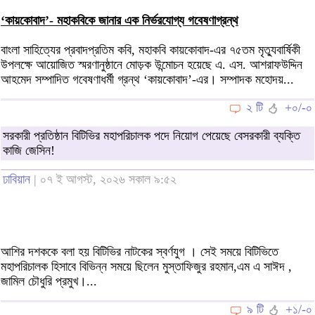
‘কায়কোবাদ’- মহাকবিকে জানার এক নির্ভরযোগ্য গবেষণাগ্রন্থ
বাংলা সাহিত্যের প্রবাদপ্রতিম কবি, মহাকবি কায়কোবাদ-এর ৭৫তম মৃত্যুবার্ষিকী
উপলক্ষে আয়োজিত স্মরণানুষ্ঠানে মোড়ক উন্মোচন হয়েছে এ. এস. আশরাফউদ্দিন
আহমেদ সম্পাদিত গবেষণাধর্মী গ্রন্থ ‘কায়কোবাদ’-এর। সম্পাদক মহোদয়...
২ টি
+০/-০
সরকারী প্রতিষ্ঠান বিটিভির মহাপরিচালক পদে নিয়োগ পেয়েছে বেসরকারী ব্যক্তি
কাজি জেসিন!
ঢাবিয়ান
| ০৭ ই আগস্ট, ২০২৬ সকাল ৯:৫২
আশির দশককে বলা হয় বিটিভির নাটকের স্বর্ণযুগ । সেই সময়ে বিটিভিতে
মহাপরিচালক হিসাবে বিভিন্ন সময়ে ছিলেন মুস্তাফিজুর রহমান,এম এ সাঈদ ,
জামিল চৌধুরি প্রমুখ।...
৯ টি
+১/-০