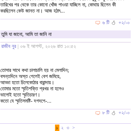
তারিখের পর থেকে তার কোনো খোঁজ পাওয়া যাচ্ছিল না, কোথায় ছিলেন কী
করছিলেন কেউ জানত না। আজ হঠাৎ...
৬ টি
+২/-০
তুমি যা জানো, আমি তা জানি না
রাজীব নুর
| ০৬ ই আগস্ট, ২০২৬ রাত ১০:৫২
তোসার সাথে কথা চালাচালি হয় না মেলাদিন;
বসন্তদিনে অস্ত গেলেই বেশ জমিয়ে,
আড্ডা হতো চিলেকোঠার বারান্দায়।
তোমার মতো স্মৃতিশক্তি প্রখর না হলেও
ভালোই হতো স্মৃতিচারণ।
কতো যে স্মৃতিসমষ্টি- দগদগে-...
৮ টি
+২/-০
১
২
৩
>