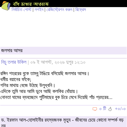
নির্বাচিত পোস্ট
|
লগইন
|
রেজিস্ট্রেশন করুন
|
রিফ্রেস
জলসার আসর
নিচু তলাৱ উকিল
| ০৯ ই আগস্ট, ২০২৬ দুপুর ১২:১০
রঙ্গিন শহররের বুকে তাম্বু টাঙিয়ে বসিয়েছি জলসার আসর।
ধর্মীয় বয়ানের ফাঁকে;
গলির মাথায় বেজে উঠছে উলুধ্বনি।
এদিকে তুমি আর আমি ডুবে আছি কলকির ধোঁয়ায়।
নোনতা ঘামের ব্যবচ্ছেদে পুটিমাছের বুক চিরে মেখে দিয়েছি পাঁচ প্রহরের...
০ টি
+০/-০
ড. ইরফান আল-হোসাইনীর রহস্যজনক মৃত্যু - জীবনের চেয়ে কোনো সম্পর্ক বড়
নয়