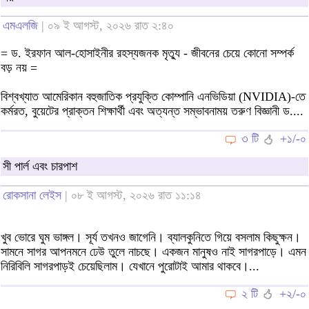
এমএলজি
| ০৯ ই আগস্ট, ২০২৬ রাত ২:৪০
= ড. ইরফান আল-হোসাইনীর রহস্যজনক মৃত্যু - জীবনের চেয়ে কোনো সম্পর্ক
বড় নয় =
বিশ্বখ্যাত আমেরিকান বহুজাতিক প্রযুক্তি কোম্পানি এনভিডিয়া (NVIDIA)-তে
কর্মরত, বুয়েটের প্রাক্তন শিক্ষার্থী এবং অত্যন্ত সম্ভাবনাময় তরুণ বিজ্ঞানী ড....
৩ টি
+১/-০
সী পার্ল এবং চারপাশ
রোকসানা লেইস
| ০৮ ই আগস্ট, ২০২৬ রাত ১১:১৪
খুব ভোরে ঘুম ভাঙ্গল। সূর্য তখনও জাগেনি। ব্যালকুনিতে গিয়ে বসলাম কিছুক্ষন।
সামনে সাগর আপনমনে ঢেউ তুলে নাচছে। একজন মানুষও নাই সাগরপাড়ে। এমন
নিরিবিলি সাগরপাড়ই চেয়েছিলাম। যেখানে পুরোটাই আমার থাকবে।...
২ টি
+২/-০