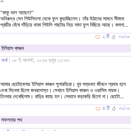
১.
"কাকু ভাল আছেন?"
অনিরুদ্ধ সেন শিউলিতলা থেকে ফুল কুড়াচ্ছিলেন। তাঁর উঠানের সামনে সীমানা
প্রাচীর ঘেঁষে দাঁড়িয়ে থাকা শিউলি গাছটার নিচে সাদা ফুল বিছিয়ে আছে। কমলা...
২ টি
+০/-০
ইলিয়াস কাঞ্চন
অর্ক
| ০৮ ই আগস্ট, ২০২৬ দুপুর ১২:৩৩
আমার ছোটোবেলায় ইলিয়াস কাঞ্চন সুপারহিরো। খুব সম্ভবত জীবনে প্রথম হলে
দেখা সিনেমা ছিলো জবরদোস্ত। সেখানে ইলিয়াস কাঞ্চন ও ওয়াসিম নায়ক।
তিনবার দেখেছিলাম। বাড়ির কাছে হল। সেভাবে কড়াকড়ি ছিলো না। ছোটো...
৪ টি
+১/-০
সফলতার পথ