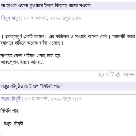
লা হাওলা ওয়ালা কুওয়াতা ইল্লা বিল্লাহ পাঠের সওয়াব
শিমুল মামুন
| ০৮ ই আগস্ট, ২০২৬ দুপুর ২:৪৬
। গুরুত্বপূর্ণ একটি আমল। এর ফজিলত ও সওয়াব অনেক বেশি। আমলটি করার
ব্যাপারে হাদিসে অনেক বর্ণনা এসেছে।
সাগরের ফেনা পরিমাণ গুনাহ মাফ হয়
আবদুল্লাহ ইবনে আমর...
২ টি
+৪/-০
মঞ্জুর চৌধুরীর ছোট গল্প "শিউলি গাছ"
মঞ্জুর চৌধুরী
| ০৮ ই আগস্ট, ২০২৬ দুপুর ১:১৭
শিউলি গাছ
- মঞ্জুর চৌধুরী