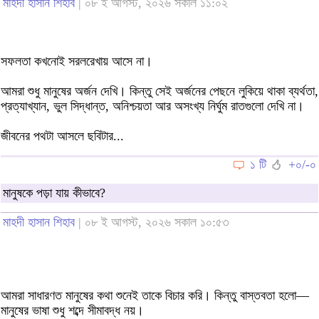
মাহদী হাসান শিহাব
| ০৮ ই আগস্ট, ২০২৬ সকাল ১১:০২
সফলতা কখনোই সরলরেখায় আসে না।
আমরা শুধু মানুষের অর্জন দেখি। কিন্তু সেই অর্জনের পেছনে লুকিয়ে থাকা ব্যর্থতা,
প্রত্যাখ্যান, ভুল সিদ্ধান্ত, অনিশ্চয়তা আর অসংখ্য নির্ঘুম রাতগুলো দেখি না।
জীবনের পথটা আসলে ছবিটার...
১ টি
+০/-০
মানুষকে পড়া যায় কীভাবে?
মাহদী হাসান শিহাব
| ০৮ ই আগস্ট, ২০২৬ সকাল ১০:৫৩
আমরা সাধারণত মানুষের কথা শুনেই তাকে বিচার করি। কিন্তু বাস্তবতা হলো—
মানুষের ভাষা শুধু শব্দে সীমাবদ্ধ নয়।