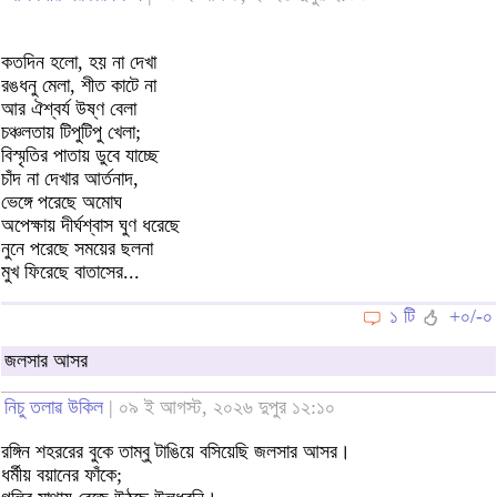
কতদিন হলো, হয় না দেখা
রঙধনু মেলা, শীত কাটে না
আর ঐশ্বর্য উষ্ণ বেলা
চঞ্চলতায় টিপুটিপু খেলা;
বিস্মৃতির পাতায় ডুবে যাচ্ছে
চাঁদ না দেখার আর্তনাদ,
ভেঙ্গে পরেছে অমোঘ
অপেক্ষায় দীর্ঘশ্বাস ঘুণ ধরেছে
নুনে পরেছে সময়ের ছলনা
মুখ ফিরেছে বাতাসের...
১ টি
+০/-০
জলসার আসর
নিচু তলাৱ উকিল
| ০৯ ই আগস্ট, ২০২৬ দুপুর ১২:১০
রঙ্গিন শহররের বুকে তাম্বু টাঙিয়ে বসিয়েছি জলসার আসর।
ধর্মীয় বয়ানের ফাঁকে;