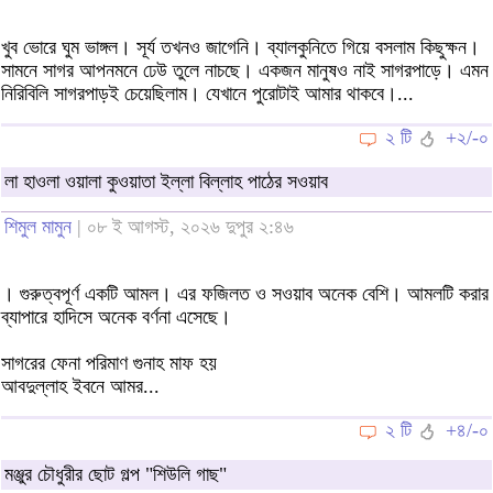
খুব ভোরে ঘুম ভাঙ্গল। সূর্য তখনও জাগেনি। ব্যালকুনিতে গিয়ে বসলাম কিছুক্ষন।
সামনে সাগর আপনমনে ঢেউ তুলে নাচছে। একজন মানুষও নাই সাগরপাড়ে। এমন
নিরিবিলি সাগরপাড়ই চেয়েছিলাম। যেখানে পুরোটাই আমার থাকবে।...
২ টি
+২/-০
লা হাওলা ওয়ালা কুওয়াতা ইল্লা বিল্লাহ পাঠের সওয়াব
শিমুল মামুন
| ০৮ ই আগস্ট, ২০২৬ দুপুর ২:৪৬
। গুরুত্বপূর্ণ একটি আমল। এর ফজিলত ও সওয়াব অনেক বেশি। আমলটি করার
ব্যাপারে হাদিসে অনেক বর্ণনা এসেছে।
সাগরের ফেনা পরিমাণ গুনাহ মাফ হয়
আবদুল্লাহ ইবনে আমর...
২ টি
+৪/-০
মঞ্জুর চৌধুরীর ছোট গল্প "শিউলি গাছ"