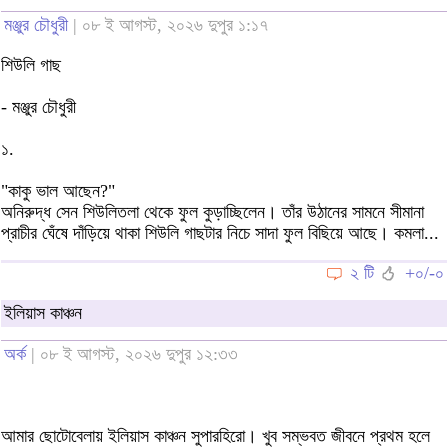
মঞ্জুর চৌধুরী
| ০৮ ই আগস্ট, ২০২৬ দুপুর ১:১৭
শিউলি গাছ
- মঞ্জুর চৌধুরী
১.
"কাকু ভাল আছেন?"
অনিরুদ্ধ সেন শিউলিতলা থেকে ফুল কুড়াচ্ছিলেন। তাঁর উঠানের সামনে সীমানা
প্রাচীর ঘেঁষে দাঁড়িয়ে থাকা শিউলি গাছটার নিচে সাদা ফুল বিছিয়ে আছে। কমলা...
২ টি
+০/-০
ইলিয়াস কাঞ্চন
অর্ক
| ০৮ ই আগস্ট, ২০২৬ দুপুর ১২:৩৩
আমার ছোটোবেলায় ইলিয়াস কাঞ্চন সুপারহিরো। খুব সম্ভবত জীবনে প্রথম হলে