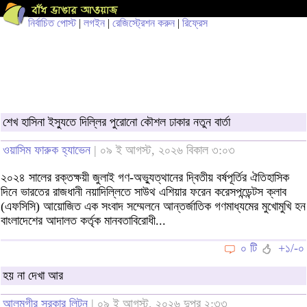
নির্বাচিত পোস্ট
|
লগইন
|
রেজিস্ট্রেশন করুন
|
রিফ্রেস
শেখ হাসিনা ইস্যুতে দিল্লির পুরোনো কৌশল ঢাকার নতুন বার্তা
ওয়াসিম ফারুক হ্যাভেন
| ০৯ ই আগস্ট, ২০২৬ বিকাল ৩:০৩
২০২৪ সালের রক্তক্ষয়ী জুলাই গণ-অভ্যুত্থানের দ্বিতীয় বর্ষপূর্তির ঐতিহাসিক
দিনে ভারতের রাজধানী নয়াদিল্লিতে সাউথ এশিয়ার ফরেন করেসপন্ডেন্টস ক্লাব
(এফসিসি) আয়োজিত এক সংবাদ সম্মেলনে আন্তর্জাতিক গণমাধ্যমের মুখোমুখি হন
বাংলাদেশের আদালত কর্তৃক মানবতাবিরোধী...
০ টি
+১/-০
হয় না দেখা আর
আলমগীর সরকার লিটন
| ০৯ ই আগস্ট, ২০২৬ দুপুর ২:৩৩