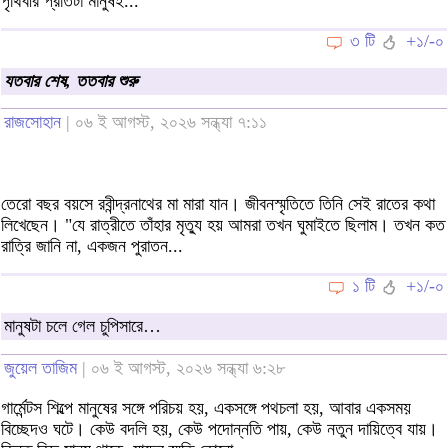
পৃথিবীর প্রতিটা মানুষই...
৩ টি
+১/-০
যতবার শেষ, ততবার শুরু
রাজসোহান
| ০৬ ই আগস্ট, ২০২৬ সন্ধ্যা ৭:১১
তেরো বছর বয়সে রবীন্দ্রনাথের মা মারা যান। জীবনস্মৃতিতে তিনি সেই রাতের কথা
লিখেছেন। "যে রাত্রীতে তাঁহার মৃত্যু হয় আমরা তখন ঘুমাইতে ছিলাম। তখন কত
রাত্রি জানি না, একজন পুরাতন...
১ টি
+১/-০
মানুষটা চলে গেল চুপিসারে…
জুয়েল তাজিম
| ০৬ ই আগস্ট, ২০২৬ সন্ধ্যা ৬:২৮
গার্মেন্টস শিল্পে মানুষের সঙ্গে পরিচয় হয়, একসঙ্গে পথচলা হয়, আবার একসময়
বিচ্ছেদও ঘটে। কেউ বদলি হয়, কেউ পদোন্নতি পায়, কেউ নতুন দায়িত্বে যায়।