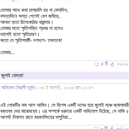
তোসার সাথে কথা চালাচালি হয় না মেলাদিন;
বসন্তদিনে অস্ত গেলেই বেশ জমিয়ে,
আড্ডা হতো চিলেকোঠার বারান্দায়।
তোমার মতো স্মৃতিশক্তি প্রখর না হলেও
ভালোই হতো স্মৃতিচারণ।
কতো যে স্মৃতিসমষ্টি- দগদগে- তকতকে!
তোমার...
৪ টি
+১/-০
জুলাই যোদ্ধা!
অনিকেত বৈরাগী তূর্য্য
| ০৬ ই আগস্ট, ২০২৬ রাত ১০:৪৭
এই লোকটির নাম আল আমিন। সে বিশেষ একটি দলের হয়ে জুলাই মঞ্চে জ্বালাময়ী
বক্তব্য দেয় মাঝেমধ্যে। এর সম্পর্কে গুরুতর একটি অভিযোগ উঠেছে, সে নাকি ৫
আগস্ট দিবাগত রাতে ময়মনসিংহের দাপুনিয়া...
৮ টি
+৩/-০