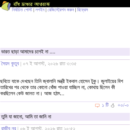
নির্বাচিত পোস্ট
|
লগইন
|
রেজিস্ট্রেশন করুন
|
রিফ্রেস
ভারত ছাড়া আমাদের চলেই না ....
সৈয়দ কুতুব
| ০৭ ই আগস্ট, ২০২৬ রাত ৩:৩৫
ছবিতে যাকে দেখছেন তিনি জ্বালানি মন্ত্রী ইকবাল হোসেন টুকু। জুলাইয়ের বিশ
তারিখের পর থেকে তার কোনো খোঁজ পাওয়া যাচ্ছিল না, কোথায় ছিলেন কী
করছিলেন কেউ জানত না। আজ হঠাৎ...
১ টি
+০/-০
তুমি যা জানো, আমি তা জানি না
রাজীব নুর
| ০৬ ই আগস্ট, ২০২৬ রাত ১০:৫২