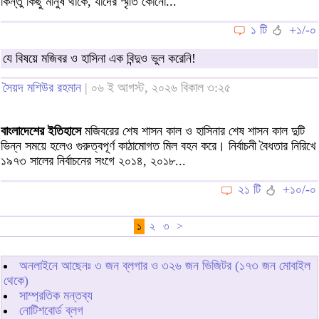
কিন্তু কিছু মানুষ থাকে, যাদের স্মৃতি কোনো...
১ টি
+১/-০
যে বিষয়ে মজিবর ও হাসিনা এক বিন্দুও ভুল করেনি!
সৈয়দ মশিউর রহমান
| ০৬ ই আগস্ট, ২০২৬ বিকাল ৩:২৫
বাংলাদেশের ইতিহাসে
মজিবরের শেষ শাসন কাল ও হাসিনার শেষ শাসন কাল দুটি
ভিন্ন সময়ে হলেও গুরুত্বপূর্ণ কাঠামোগত মিল বহন করে। নির্বাচনী বৈধতার নিরিখে
১৯৭৩ সালের নির্বাচনের সংগে ২০১৪, ২০১৮...
২১ টি
+১০/-০
১
২
৩
>
অনলাইনে আছেনঃ
৩
জন ব্লগার ও
৩২৬
জন ভিজিটর (১৭৩ জন মোবাইল
থেকে)
সাম্প্রতিক মন্তব্য
নোটিশবোর্ড ব্লগ