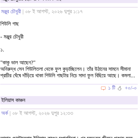
মঞ্জুর চৌধুরী
| ০৮ ই আগস্ট, ২০২৬ দুপুর ১:১৭
শিউলি গাছ
- মঞ্জুর চৌধুরী
১.
"কাকু ভাল আছেন?"
অনিরুদ্ধ সেন শিউলিতলা থেকে ফুল কুড়াচ্ছিলেন। তাঁর উঠানের সামনে সীমানা
প্রাচীর ঘেঁষে দাঁড়িয়ে থাকা শিউলি গাছটার নিচে সাদা ফুল বিছিয়ে আছে। কমলা...
১ টি
+০/-০
ইলিয়াস কাঞ্চন
অর্ক
| ০৮ ই আগস্ট, ২০২৬ দুপুর ১২:৩৩