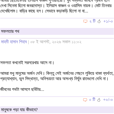
আমার ছোটোবেলায় ইলিয়াস কাঞ্চন সুপারহিরো। খুব সম্ভবত জীবনে প্রথম হলে
দেখা সিনেমা ছিলো জবরদোস্ত। ইলিয়াস কাঞ্চন ও ওয়াসিম নায়ক। মোট তিনবার
দেখেছিলাম। বাড়ির কাছে হল। সেভাবে কড়াকড়ি ছিলো না বা...
২ টি
+১/-০
সফলতার পথ
মাহদী হাসান শিহাব
| ০৮ ই আগস্ট, ২০২৬ সকাল ১১:০২
সফলতা কখনোই সরলরেখায় আসে না।
আমরা শুধু মানুষের অর্জন দেখি। কিন্তু সেই অর্জনের পেছনে লুকিয়ে থাকা ব্যর্থতা,
প্রত্যাখ্যান, ভুল সিদ্ধান্ত, অনিশ্চয়তা আর অসংখ্য নির্ঘুম রাতগুলো দেখি না।
জীবনের পথটা আসলে ছবিটার...
০ টি
+০/-০
মানুষকে পড়া যায় কীভাবে?