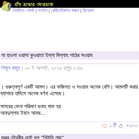
নির্বাচিত পোস্ট
|
লগইন
|
রেজিস্ট্রেশন করুন
|
রিফ্রেস
লা হাওলা ওয়ালা কুওয়াতা ইল্লা বিল্লাহ পাঠের সওয়াব
শিমুল মামুন
| ০৮ ই আগস্ট, ২০২৬ দুপুর ২:৪৬
। গুরুত্বপূর্ণ একটি আমল। এর ফজিলত ও সওয়াব অনেক বেশি। আমলটি করার
ব্যাপারে হাদিসে অনেক বর্ণনা এসেছে।
সাগরের ফেনা পরিমাণ গুনাহ মাফ হয়
আবদুল্লাহ ইবনে আমর...
১ টি
+১/-০
মঞ্জুর চৌধুরীর ছোট গল্প "শিউলি গাছ"