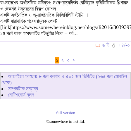
বাংলাদেশের অর্থনৈতিক ভবিষ্যৎ: মধ্যপ্রাচ্যনির্ভর রেমিট্যান্স কৃষিভিত্তিক শিল্পায়ন
ও টেকসই উন্নয়নের বিকল্প কৌশল
একটি অর্থনৈতিক ও ভূ-রাজনৈতিক ফিজিবিলিটি স্টাডি ।
একটি ধারাবাহিক গবেষনামুলক পোস্ট
[link|https://www.somewhereinblog.net/blog/ali2016/3039397
১ম পর্বে থাকা গবেষনাটির পটভুমির লিংক – পর্ব...
৬ টি
+৪/-০
১
২
৩
>
অনলাইনে আছেনঃ
৮
জন ব্লগার ও
৫০৫
জন ভিজিটর (২৬৫ জন মোবাইল
থেকে)
সাম্প্রতিক মন্তব্য
নোটিশবোর্ড ব্লগ
full version
©somewhere in net ltd.