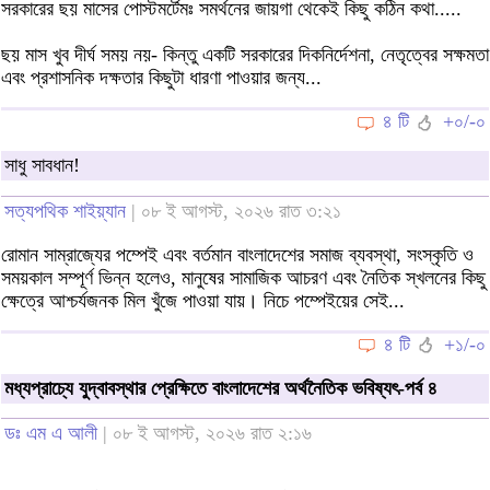
সরকারের ছয় মাসের পোস্টমর্টেমঃ সমর্থনের জায়গা থেকেই কিছু কঠিন কথা.....
ছয় মাস খুব দীর্ঘ সময় নয়- কিন্তু একটি সরকারের দিকনির্দেশনা, নেতৃত্বের সক্ষমতা
এবং প্রশাসনিক দক্ষতার কিছুটা ধারণা পাওয়ার জন্য...
৪ টি
+০/-০
সাধু সাবধান!
সত্যপথিক শাইয়্যান
| ০৮ ই আগস্ট, ২০২৬ রাত ৩:২১
রোমান সাম্রাজ্যের পম্পেই এবং বর্তমান বাংলাদেশের সমাজ ব্যবস্থা, সংস্কৃতি ও
সময়কাল সম্পূর্ণ ভিন্ন হলেও, মানুষের সামাজিক আচরণ এবং নৈতিক স্খলনের কিছু
ক্ষেত্রে আশ্চর্যজনক মিল খুঁজে পাওয়া যায়। নিচে পম্পেইয়ের সেই...
৪ টি
+১/-০
মধ্যপ্রাচ্যে যুদ্বাবস্থার প্রেক্ষিতে বাংলাদেশের অর্থনৈতিক ভবিষ্যৎ-পর্ব ৪
ডঃ এম এ আলী
| ০৮ ই আগস্ট, ২০২৬ রাত ২:১৬