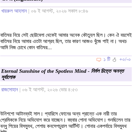
খায়রুল আহসান
| ০৬ ই আগস্ট, ২০২৬ সকাল ৮:৪৬
বাতিঘর নিয়ে সেই ছোট্টবেলা থেকেই আমার অনেক কৌতুহল ছিল। কেন ঐ বয়সেই
বাতিঘর নিয়ে আমার এতটা আগ্রহ ছিল, তার কারণ আজও খুঁজে পাই না। অথচ
আমি নিজ চোখে কোন বাতিঘর...
১ টি
+০/-০
Eternal Sunshine of the Spotless Mind - নির্মল চিত্তে অনন্ত
সূর্যালোক
রাজসোহান
| ০৬ ই আগস্ট, ২০২৬ ভোর ৪:৫৩
উনিশশো আটানব্বই সাল। প্যারিসে ফোনের অন্য প্রান্তে এক নারী তার
প্রেমিককে নিয়ে অভিযোগ করে যাচ্ছেন। বহুবার শোনা অভিযোগ। শুনছিলেন তার
বন্ধু পিয়ের বিসম্যুথ, পেশায় কনসেপচুয়াল আর্টিস্ট। শোনার একপর্যায়ে বিসম্যুথ