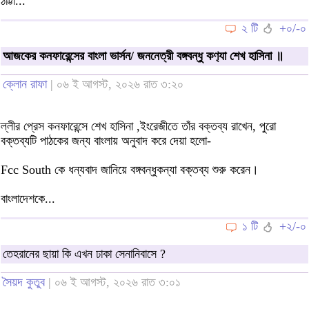
ঠাট্টা...
২ টি
+০/-০
আজকের কনফারেন্সের বাংলা ভার্সন/ জননেত্রী বঙ্গবন্ধু কণ‍্যা শেখ হাসিনা ॥
ক্লোন রাফা
| ০৬ ই আগস্ট, ২০২৬ রাত ৩:২০
ল্লীর প্রেস কনফারেন্সে শেখ হাসিনা ,ইংরেজীতে তাঁর বক্তব্য রাখেন, পুরো
বক্তব্যটি পাঠকের জন্য বাংলায় অনুবাদ করে দেয়া হলো-
Fcc South কে ধন্যবাদ জানিয়ে বঙ্গবন্ধুকন্যা বক্তব্য শুরু করেন।
বাংলাদেশকে...
১ টি
+২/-০
তেহরানের ছায়া কি এখন ঢাকা সেনানিবাসে ?
সৈয়দ কুতুব
| ০৬ ই আগস্ট, ২০২৬ রাত ৩:০১