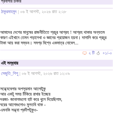
প্রবাসীর চাকরি
ঠাকুরমাহমুদ
| ০৬ ই আগস্ট, ২০২৬ রাত ২:২৮
আমাদের দেশের মানুষের রাজনীতিতে প্রচুর আগ্রহ ! আগ্রহ থাকার অন্যতম
কারণ এইখানে তেমন পড়ালেখা ও জ্ঞানের প্রয়োজন হয়না। দালালি করে প্রচুর
টাকা আয় করা সম্ভব। সমগ্র বিশ্বে একমাত্র নোবেল...
২ টি
+১/-০
এই সন্ধ‍্যায়
সেজুতি_শিপু
| ০৬ ই আগস্ট, ২০২৬ রাত ১২:০৯
সন্ধ্যেবেলার অপসৃয়মান আলোটুকু
আর একটু সময় টিকিয়ে রাখার ইচ্ছেয়
দরজা- জানালাগুলো হাট করে খুলে দিয়েছিলাম,
ঘরের আলোগুলোও মুলতবি থাক -
এমনকি সন্ধ্যা প্রদীপটুকুও-