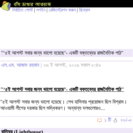
নির্বাচিত পোস্ট
|
লগইন
|
রেজিস্ট্রেশন করুন
|
রিফ্রেস
"‘৫ই আগস্ট সবার জন্য ভালো হয়েছে’- একটি বক্তব্যের রাজনৈতিক পাঠ"
এস.এম. আজাদ রহমান
| ০৬ ই আগস্ট, ২০২৬ সকাল ৮:৪৯
"‘৫ই আগস্ট সবার জন্য ভালো হয়েছে’- একটি বক্তব্যের রাজনৈতিক পাঠ"
"৫ই আগস্ট সবার জন্য ভালো হয়েছে। শেখ হাসিনার প্রয়োজন ছিল বিশ্রাম।
আওয়ামী লীগের দরকার ছিল শুদ্ধিকরণ। অন্যান্য দলগুলোরও...
১ টি
+০/-০
বাতিঘর (Lighthouse)