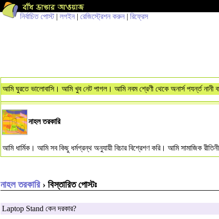
নির্বাচিত পোস্ট
|
লগইন
|
রেজিস্ট্রেশন করুন
|
রিফ্রেস
আমি ঘুরতে ভালোবাসি। আমি খুব নেট পাগল। আমি নবম শ্রেণী থেকে অনার্স পযর্ন্ত নানী 
নাহল তরকারি
আমি ধার্মিক। আমি সব কিছু ধর্মগ্রন্থ অনুযায়ী বিচার বিশ্রেশণ করি। আমি সামাজিক রীতি
নাহল তরকারি
› বিস্তারিত পোস্টঃ
Laptop Stand কেন দরকার?