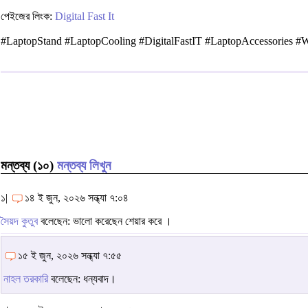
পেইজের লিংক:
Digital Fast It
#LaptopStand #LaptopCooling #DigitalFastIT #LaptopAccessories 
মন্তব্য (১০)
মন্তব্য লিখুন
১|
১৪ ই জুন, ২০২৬ সন্ধ্যা ৭:০৪
সৈয়দ কুতুব
বলেছেন: ভালো করেছেন শেয়ার করে ।
১৫ ই জুন, ২০২৬ সন্ধ্যা ৭:৫৫
নাহল তরকারি
বলেছেন: ধন্যবাদ।