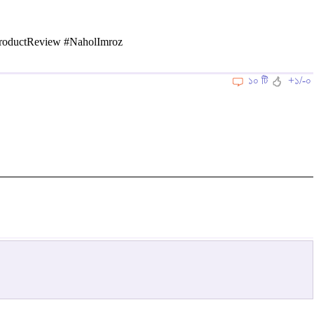
ProductReview #NaholImroz
১০ টি
+১/-০