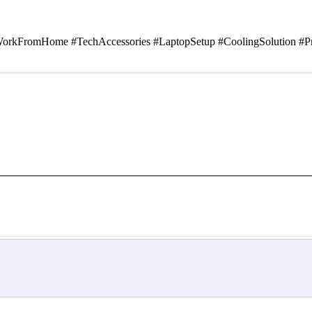
#WorkFromHome #TechAccessories #LaptopSetup #CoolingSolution #