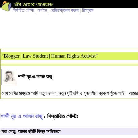
নির্বাচিত পোস্ট
|
লগইন
|
রেজিস্ট্রেশন করুন
|
রিফ্রেস
“Blogger | Law Student | Human Rights Activist”
শাম্মী নূর-এ-আলম রাজু
লেখালেখির মাধ্যমে আমি নতুন ভাবনা, নতুন দৃষ্টিভঙ্গি ও সৃজনশীল প্রকাশ খুঁজে পাই। আম
শাম্মী নূর-এ-আলম রাজু
› বিস্তারিত পোস্টঃ
পদ্মা সেতু: আমার দুইটি ভিন্ন অভিজ্ঞতা