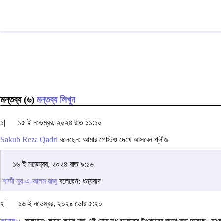
মন্তব্য (৬)
মন্তব্য লিখুন
১|
১৫ ই নভেম্বর, ২০২৪ রাত ১১:১০
Sakub Reza Qadri
বলেছেন: আমার পোস্টও দেখে আসবেন প্লীজ
১৬ ই নভেম্বর, ২০২৪ রাত ৯:১৬
শাম্মী নূর-এ-আলম রাজু
বলেছেন: ধন্যবাদ
২|
১৬ ই নভেম্বর, ২০২৪ ভোর ৫:২০
কামাল১৮
বলেছেন: কারো কারো মত,এই সেতু সুধু ভারতের উপকারের জন্য করা হয়েছে।বা