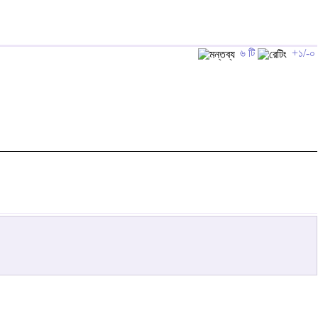
৬ টি
+১/-০