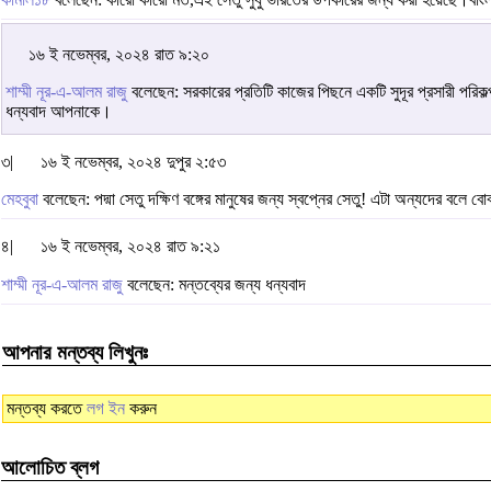
১৬ ই নভেম্বর, ২০২৪ রাত ৯:২০
শাম্মী নূর-এ-আলম রাজু
বলেছেন: সরকারের প্রতিটি কাজের পিছনে একটি সুদূর প্রসারী পরিকল
ধন্যবাদ আপনাকে।
৩|
১৬ ই নভেম্বর, ২০২৪ দুপুর ২:৫৩
মেহবুবা
বলেছেন: পদ্মা সেতু দক্ষিণ বঙ্গের মানুষের জন্য স্বপ্নের সেতু! এটা অন্যদের বলে ব
৪|
১৬ ই নভেম্বর, ২০২৪ রাত ৯:২১
শাম্মী নূর-এ-আলম রাজু
বলেছেন: মন্তব্যের জন্য ধন্যবাদ
আপনার মন্তব্য লিখুনঃ
মন্তব্য করতে
লগ ইন
করুন
আলোচিত ব্লগ