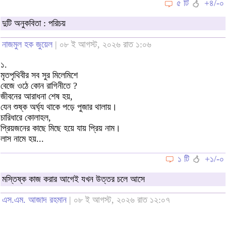
৫ টি
+৪/-০
দুটি অনুকবিতা : পরিচয়
নাজমুল হক জুয়েল
| ০৮ ই আগস্ট, ২০২৬ রাত ১:০৬
১.
মৃতপৃথিবীর সব সুর মিলেমিশে
বেজে ওঠে কোন রাগিনীতে ?
জীবনের আরাধনা শেষ হয়,
যেন শুষ্ক অর্ঘ্য থাকে পড়ে পুজার থালায়।
চারিধারে কোলাহল,
প্রিয়জনের কাছে মিছে হয়ে যায় প্রিয় নাম।
লাস নামে হয়...
১ টি
+১/-০
মস্তিষ্ক কাজ করার আগেই যখন উত্তর চলে আসে
এস.এম. আজাদ রহমান
| ০৮ ই আগস্ট, ২০২৬ রাত ১২:০৭