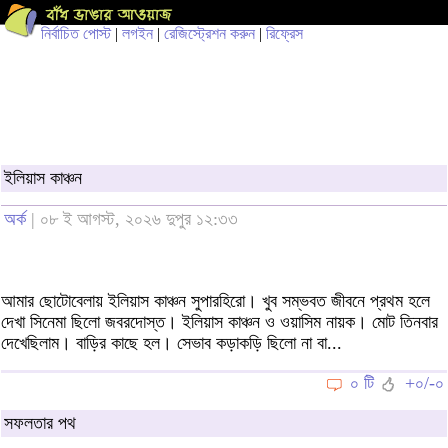
নির্বাচিত পোস্ট
|
লগইন
|
রেজিস্ট্রেশন করুন
|
রিফ্রেস
ইলিয়াস কাঞ্চন
অর্ক
| ০৮ ই আগস্ট, ২০২৬ দুপুর ১২:৩৩
আমার ছোটোবেলায় ইলিয়াস কাঞ্চন সুপারহিরো। খুব সম্ভবত জীবনে প্রথম হলে
দেখা সিনেমা ছিলো জবরদোস্ত। ইলিয়াস কাঞ্চন ও ওয়াসিম নায়ক। মোট তিনবার
দেখেছিলাম। বাড়ির কাছে হল। সেভাব কড়াকড়ি ছিলো না বা...
০ টি
+০/-০
সফলতার পথ