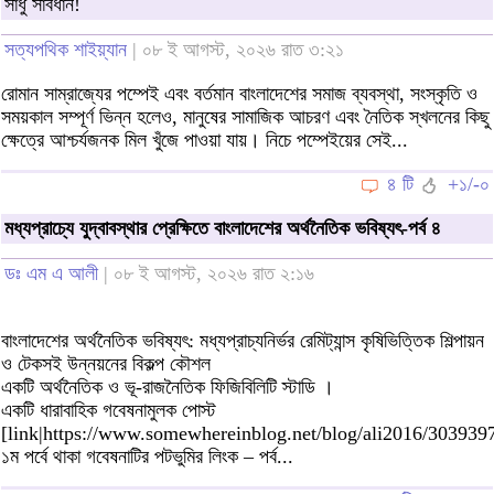
সাধু সাবধান!
সত্যপথিক শাইয়্যান
| ০৮ ই আগস্ট, ২০২৬ রাত ৩:২১
রোমান সাম্রাজ্যের পম্পেই এবং বর্তমান বাংলাদেশের সমাজ ব্যবস্থা, সংস্কৃতি ও
সময়কাল সম্পূর্ণ ভিন্ন হলেও, মানুষের সামাজিক আচরণ এবং নৈতিক স্খলনের কিছু
ক্ষেত্রে আশ্চর্যজনক মিল খুঁজে পাওয়া যায়। নিচে পম্পেইয়ের সেই...
৪ টি
+১/-০
মধ্যপ্রাচ্যে যুদ্বাবস্থার প্রেক্ষিতে বাংলাদেশের অর্থনৈতিক ভবিষ্যৎ-পর্ব ৪
ডঃ এম এ আলী
| ০৮ ই আগস্ট, ২০২৬ রাত ২:১৬
বাংলাদেশের অর্থনৈতিক ভবিষ্যৎ: মধ্যপ্রাচ্যনির্ভর রেমিট্যান্স কৃষিভিত্তিক শিল্পায়ন
ও টেকসই উন্নয়নের বিকল্প কৌশল
একটি অর্থনৈতিক ও ভূ-রাজনৈতিক ফিজিবিলিটি স্টাডি ।
একটি ধারাবাহিক গবেষনামুলক পোস্ট
[link|https://www.somewhereinblog.net/blog/ali2016/3039397
১ম পর্বে থাকা গবেষনাটির পটভুমির লিংক – পর্ব...