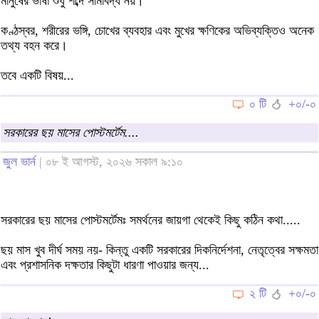
মানুষের ভাষা শুধু শব্দে সীমাবদ্ধ নয়।
কণ্ঠস্বর, শরীরের ভঙ্গি, চোখের ব্যবহার এবং মুখের ক্ষণিকের অভিব্যক্তিও অনেক
তথ্য বহন করে।
তবে একটি বিষয়...
০ টি
+০/-০
সরকারের ছয় মাসের পোস্টমর্টেম....
জুল ভার্ন
| ০৮ ই আগস্ট, ২০২৬ সকাল ৯:১০
সরকারের ছয় মাসের পোস্টমর্টেমঃ সমর্থনের জায়গা থেকেই কিছু কঠিন কথা.....
ছয় মাস খুব দীর্ঘ সময় নয়- কিন্তু একটি সরকারের দিকনির্দেশনা, নেতৃত্বের সক্ষমতা
এবং প্রশাসনিক দক্ষতার কিছুটা ধারণা পাওয়ার জন্য...
২ টি
+০/-০