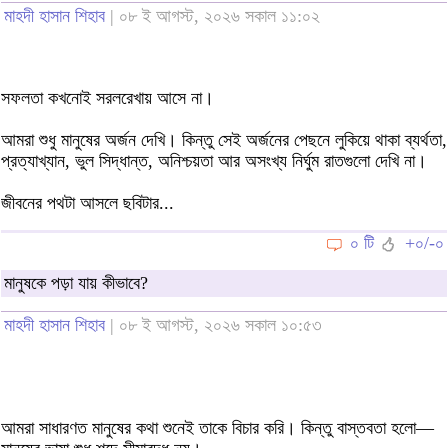
মাহদী হাসান শিহাব
| ০৮ ই আগস্ট, ২০২৬ সকাল ১১:০২
সফলতা কখনোই সরলরেখায় আসে না।
আমরা শুধু মানুষের অর্জন দেখি। কিন্তু সেই অর্জনের পেছনে লুকিয়ে থাকা ব্যর্থতা,
প্রত্যাখ্যান, ভুল সিদ্ধান্ত, অনিশ্চয়তা আর অসংখ্য নির্ঘুম রাতগুলো দেখি না।
জীবনের পথটা আসলে ছবিটার...
০ টি
+০/-০
মানুষকে পড়া যায় কীভাবে?
মাহদী হাসান শিহাব
| ০৮ ই আগস্ট, ২০২৬ সকাল ১০:৫৩
আমরা সাধারণত মানুষের কথা শুনেই তাকে বিচার করি। কিন্তু বাস্তবতা হলো—