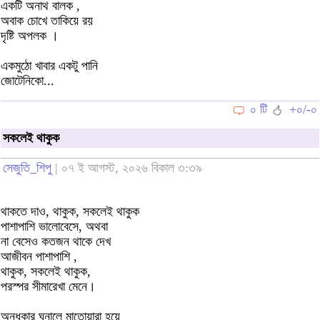
একটি অনাথ বালক ,
অবাক চোখে তাকিয়ে রয়
দৃষ্টি অপলক ।
একমুঠো খাবার একটু পানি
জোটেনিকো...
০ টি
+০/-০
সকলেই থাকুক
সেজুতি_শিপু
| ০৭ ই আগস্ট, ২০২৬ বিকাল ৩:৩৯
থাকতে দাও, থাকুক, সকলেই থাকুক
পাশাপাশি ভালোবেসে, অথবা
না বেসেও কতজন থাকে দেখ
আজীবন পাশাপাশি ,
থাকুক, সকলেই থাকুক,
পরস্পর সীমারেখা মেনে।
অন্ধকার ঘনালে মাতোয়ারা হয়ে