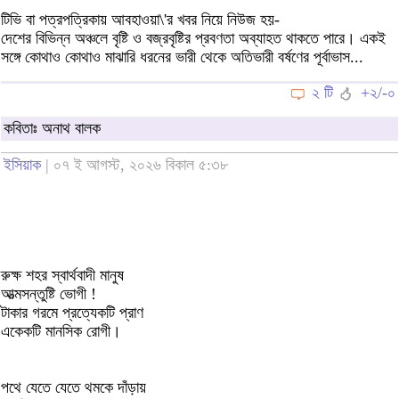
টিভি বা পত্রপত্রিকায় আবহাওয়া\'র খবর নিয়ে নিউজ হয়-
দেশের বিভিন্ন অঞ্চলে বৃষ্টি ও বজ্রবৃষ্টির প্রবণতা অব্যাহত থাকতে পারে। একই
সঙ্গে কোথাও কোথাও মাঝারি ধরনের ভারী থেকে অতিভারী বর্ষণের পূর্বাভাস...
২ টি
+২/-০
কবিতাঃ অনাথ বালক
ইসিয়াক
| ০৭ ই আগস্ট, ২০২৬ বিকাল ৫:৩৮
রুক্ষ শহর স্বার্থবাদী মানুষ
আত্মসন্তুষ্টি ভোগী !
টাকার গরমে প্রত্যেকটি প্রাণ
একেকটি মানসিক রোগী।
পথে যেতে যেতে থমকে দাঁড়ায়