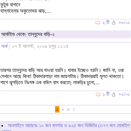
ফুটুক বাগানে
হাস্নাহেনার অকুতোভয় ঝাড়,...
২ টি
+০/-০
আর্কাইভ থেকে: তান্নুদের বাড়ি-২
অর্ক
| ০৭ ই আগস্ট, ২০২৬ দুপুর ১২:১৪
তারপর তান্নুদের বাড়ি আর যাওয়া হয়নি। যাবার ইচ্ছেও হয়নি। জানি না, ওরা
সেখানে আছে কিনা! ঠিকাদারপাড়া নাম জায়গাটার। ঠিকাদাররাই মূলত থাকতো।
পাশে ঝুপড়িতে নিঃসঙ্গ এক বাউল বাস করতো; লাকড়ির চুলো,...
১ টি
+০/-০
১
২
৩
>
অনলাইনে আছেনঃ
১০
জন ব্লগার ও
৬২৫
জন ভিজিটর (৩৭৭ জন মোবাইল