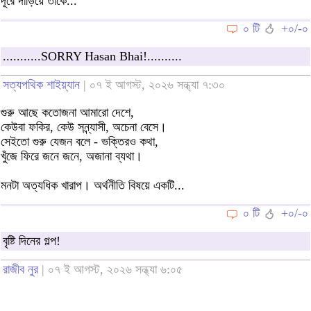
দূরে দাঁড়িয়ে তাকে...
০ টি
+০/-০
...........SORRY Hasan Bhai!..........
সত্যপথিক শাইয়্যান
| ০৭ ই আগস্ট, ২০২৬ সন্ধ্যা ৭:৩০
গুরু আছে কতোজনা আমারো দেশে,
কেউবা ফকির, কেউ সন্ন্যাসী, অচেনা বেসে।
সেইতো গুরু যেজন বলে - ভক্তিরও কথা,
খুঁজে ফিরে জনে জনে, অজানা ব্যথা।
মনটা অত্যধিক খারাপ। অর্থনীতি বিষয়ে একটি...
০ টি
+০/-০
বৃষ্টি দিনের গল্প!
রাজীব নুর
| ০৭ ই আগস্ট, ২০২৬ সন্ধ্যা ৬:০৫