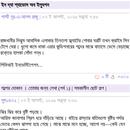
ইন দ্যা শ্যাডোস অব ইল্যুশন
শাম্মী নূর-এ-আলম রাজু
| ০৭ ই আগস্ট, ২০২৬ সন্ধ্যা ৭:৫৮
রাজধানীর নিঝুম আবাসিক এলাকার তিনতলা ফ্ল্যাটের শোবার ঘরটি তখন ক্রাইম সিন
টেপে ঘেরা। ধুলো জমে থাকা এয়ার কন্ডিশনারের শব্দের মাঝে বাতাসে ভেসে বেড়াচ্ছে
রক্তের হালকা সোঁদা গন্ধ।
পিবিআই ইনভেস্টিগেশন...
০ টি
+০/-০
গল্পের দোকান । তোমার জন্য লেখা (পর্ব ১) | সমকালীন ছোট গল্প |
সুম১৪৩২
| ০৭ ই আগস্ট, ২০২৬ সন্ধ্যা ৭:৩০
ঝির ঝির করে বৃষ্টি পড়ছে।
আরিফ জানালার গ্রিল ধরে দাঁড়িয়ে আছে। বাইরে রাস্তার বাতিগুলো বৃষ্টির পর্দার
ভেতর কেমন ঝাপসা হয়ে গেছে। মাঝে মাঝে মনে হচ্ছে, আলো নয়—কেউ যেন