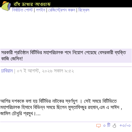
নির্বাচিত পোস্ট
|
লগইন
|
রেজিস্ট্রেশন করুন
|
রিফ্রেস
সরকারী প্রতিষ্ঠান বিটিভির মহাপরিচালক পদে নিয়োগ পেয়েছে বেসরকারী ব্যক্তি
কাজি জেসিন!
ঢাবিয়ান
| ০৭ ই আগস্ট, ২০২৬ সকাল ৯:৫২
আশির দশককে বলা হয় বিটিভির নাটকের স্বর্ণযুগ । সেই সময়ে বিটিভিতে
মহাপরিচালক হিসাবে বিভিন্ন সময়ে ছিলেন মুস্তাফিজুর রহমান,এম এ সাঈদ ,
জামিল চৌধুরি প্রমুখ।...
০ টি
+০/-০