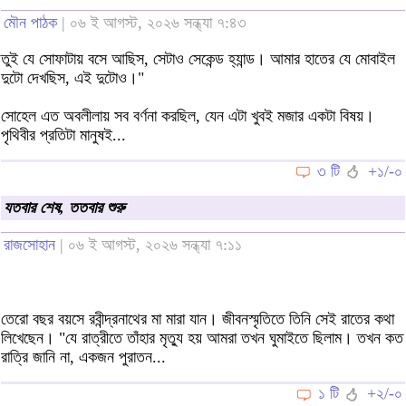
মৌন পাঠক
| ০৬ ই আগস্ট, ২০২৬ সন্ধ্যা ৭:৪৩
তুই যে সোফাটায় বসে আছিস, সেটাও সেকেন্ড হ্যান্ড। আমার হাতের যে মোবাইল
দুটো দেখছিস, এই দুটোও।"
সোহেল এত অবলীলায় সব বর্ণনা করছিল, যেন এটা খুবই মজার একটা বিষয়।
পৃথিবীর প্রতিটা মানুষই...
৩ টি
+১/-০
যতবার শেষ, ততবার শুরু
রাজসোহান
| ০৬ ই আগস্ট, ২০২৬ সন্ধ্যা ৭:১১
তেরো বছর বয়সে রবীন্দ্রনাথের মা মারা যান। জীবনস্মৃতিতে তিনি সেই রাতের কথা
লিখেছেন। "যে রাত্রীতে তাঁহার মৃত্যু হয় আমরা তখন ঘুমাইতে ছিলাম। তখন কত
রাত্রি জানি না, একজন পুরাতন...
১ টি
+২/-০