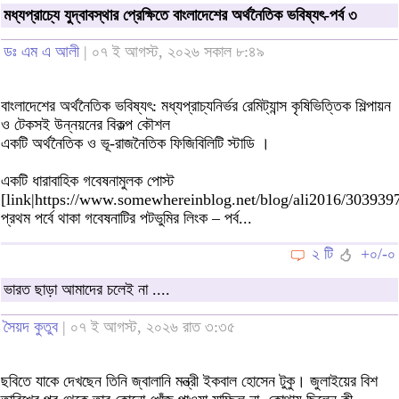
মধ্যপ্রাচ্যে যুদ্বাবস্থার প্রেক্ষিতে বাংলাদেশের অর্থনৈতিক ভবিষ্যৎ-পর্ব ৩
ডঃ এম এ আলী
| ০৭ ই আগস্ট, ২০২৬ সকাল ৮:৪৯
বাংলাদেশের অর্থনৈতিক ভবিষ্যৎ: মধ্যপ্রাচ্যনির্ভর রেমিট্যান্স কৃষিভিত্তিক শিল্পায়ন
ও টেকসই উন্নয়নের বিকল্প কৌশল
একটি অর্থনৈতিক ও ভূ-রাজনৈতিক ফিজিবিলিটি স্টাডি ।
একটি ধারাবাহিক গবেষনামুলক পোস্ট
[link|https://www.somewhereinblog.net/blog/ali2016/303939
প্রথম পর্বে থাকা গবেষনাটির পটভুমির লিংক – পর্ব...
২ টি
+০/-০
ভারত ছাড়া আমাদের চলেই না ....
সৈয়দ কুতুব
| ০৭ ই আগস্ট, ২০২৬ রাত ৩:৩৫
ছবিতে যাকে দেখছেন তিনি জ্বালানি মন্ত্রী ইকবাল হোসেন টুকু। জুলাইয়ের বিশ