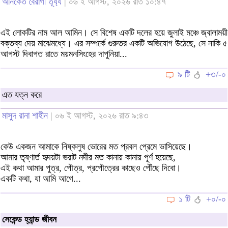
অনিকেত বৈরাগী তূর্য্য
| ০৬ ই আগস্ট, ২০২৬ রাত ১০:৪৭
এই লোকটির নাম আল আমিন। সে বিশেষ একটি দলের হয়ে জুলাই মঞ্চে জ্বালাময়ী
বক্তব্য দেয় মাঝেমধ্যে। এর সম্পর্কে গুরুতর একটি অভিযোগ উঠেছে, সে নাকি ৫
আগস্ট দিবাগত রাতে ময়মনসিংহের দাপুনিয়া...
৯ টি
+৩/-০
এত যত্ন করে
মাসুদ রানা শাহীন
| ০৬ ই আগস্ট, ২০২৬ রাত ৯:৪৩
কেউ একজন আমাকে নিষ্কলুষ ভোরের মত প্রবল প্রেমে ভাসিয়েছে।
আমার তৃষ্ণার্ত হৃদয়টা ভরাট নদীর মত কানায় কানায় পূর্ণ হয়েছে,
এই কথা আমার পুত্র, পৌত্র, প্রপৌত্রের কাছেও পৌঁছে দিবো।
একটি কথা, যা আমি আগে...
১ টি
+০/-০
সেকেন্ড হ্যান্ড জীবন