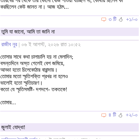
তারিখের পর থেকে তার কোনো খোঁজ পাওয়া যাচ্ছিল না, কোথায় ছিলেন কী
করছিলেন কেউ জানত না। আজ হঠাৎ...
৩ টি
+১/-০
তুমি যা জানো, আমি তা জানি না
রাজীব নুর
| ০৬ ই আগস্ট, ২০২৬ রাত ১০:৫২
তোসার সাথে কথা চালাচালি হয় না মেলাদিন;
বসন্তদিনে অস্ত গেলেই বেশ জমিয়ে,
আড্ডা হতো চিলেকোঠার বারান্দায়।
তোমার মতো স্মৃতিশক্তি প্রখর না হলেও
ভালোই হতো স্মৃতিচারণ।
কতো যে স্মৃতিসমষ্টি- দগদগে- তকতকে!
তোমার...
৪ টি
+২/-০
জুলাই যোদ্ধা!