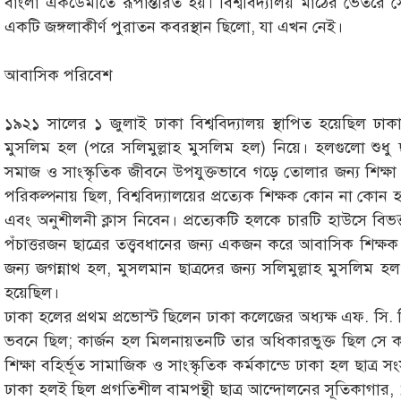
বাংলা একডেমীতে রূপান্তরিত হয়। বিশ্ববিদ্যালয় মাঠের ভেতরে স
একটি জঙ্গলাকীর্ণ পুরাতন কবরস্থান ছিলো, যা এখন নেই।
আবাসিক পরিবেশ
১৯২১ সালের ১ জুলাই ঢাকা বিশ্ববিদ্যালয় স্থাপিত হয়েছিল ঢা
মুসলিম হল (পরে সলিমুল্লাহ মুসলিম হল) নিয়ে। হলগুলো শুধু ছাত্র
সমাজ ও সাংস্কৃতিক জীবনে উপযুক্তভাবে গড়ে তোলার জন্য শিক্ষা
পরিকল্পনায় ছিল, বিশ্ববিদ্যালয়ের প্রত্যেক শিক্ষক কোন না কোন হ
এবং অনুশীলনী ক্লাস নিবেন। প্রত্যেকটি হলকে চারটি হাউসে বিভক
পঁচাত্তরজন ছাত্রের তত্ত্ববধানের জন্য একজন করে আবাসিক শিক্ষক ব
জন্য জগন্নাথ হল, মুসলমান ছাত্রদের জন্য সলিমুল্লাহ মুসলিম হল
হয়েছিল।
ঢাকা হলের প্রথম প্রভোস্ট ছিলেন ঢাকা কলেজের অধ্যক্ষ এফ. সি. সি
ভবনে ছিল; কার্জন হল মিলনায়তনটি তার অধিকারভুক্ত ছিল সে কা
শিক্ষা বহির্ভূত সামাজিক ও সাংস্কৃতিক কর্মকান্ডে ঢাকা হল ছাত্র
ঢাকা হলই ছিল প্রগতিশীল বামপন্থী ছাত্র আন্দোলনের সূতিকাগার