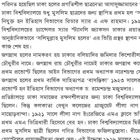
পরিনত হয়েছিল ঢাকা হলের প্রগতিশীল ছাত্রনেতা আসাদুজ্জামানের 
ঢাকা বিশ্ববিদ্যালয়ে শুধু মুসলিম ছাত্রদের জন্য স্থাপিত প্রথম হল
নিযুক্ত হন ইতিহাস বিভাগের রিডার স্যার এ এফ রাহমান। ১৯
বিশ্ববিদ্যালয়ের চ্যান্সেলর স্যার স্ট্যানলি জ্যাকসন ঢাকার প্রয়
আনুষ্ঠানিকভাবে ‘সলিমুল্লাহ মুসলিম হলের’ এর ভিত্তি প্রস্থর স্থা
কাজ শেষ হয়।
জগন্নাথ হলের নামকরণ হয় ঢাকার বলিয়াদির জমিদার কিশোরীলাল
চৌধুরীর নামে। জগন্নাথ রায় চৌধুরীর নামেই ঢাকার জগন্নাথ 
প্রথম প্রভোস্ট ছিলের আইন বিভাগের প্রথম অধ্যাপক নরেশচন্দ্র সেন
জগন্নাথ হলের প্রথম বার্ষিক সাহিত্যপত্র ‘বাসন্তিকা’ ১৯২৩ সালের 
প্রভোস্ট হন ইতিহাস বিভাগের অধ্যাপক ড. রমেশচন্দ্র মজুমদার।
প্রতিষ্ঠালগ্নে ঢাকা সমাজের রক্ষণশীলতার জন্য ঢাকা বিশ্ববিদ্যালয় ক
ছিলেন। কিন্তু কলকাতা বেথুন কলেজের গ্রাজুয়েট লীলা নাগ ঢা
নাছোড়বান্দা। ১৯২১ সালে লীলা নাগ ইংরেজিতে এমএ ক্লাসে ভর্
প্রথম এমএ ডিগ্রিধারী হিসেবে বের হন। ঢাকা বিশ্ববিদ্যালয়ের দ্বিতীয
প্রথম মুসলিম ছাত্রী ছিলেন গণিত বিভাগের ফজিলতুন্নেসা। ধীরে ধ
হোস্টেলের প্রয়োজনীয়তা দেখা দেয়। এই উদ্দেশে ১৯২৬ সালের ২৮ ন