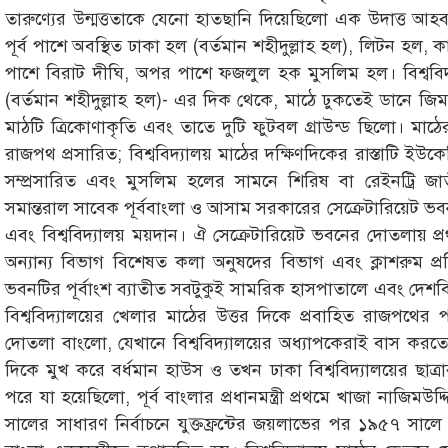
তারুণ্যের উন্মত্ততাকে যেনো হাতছানি দিয়েছিলো এক উদাত্ত আহবানে
পূর্ব পাশে অবস্থিত ঢাকা হল (বর্তমান শহীদুল্লাহ হল), লিটন হল, ক
পাশে বিরাট দীঘি, অপর পাশে ফজলুল হক মুসলিম হল। বিশ্ববিদ্
(বর্তমান শহীদুল্লাহ হল)- এর দিক থেকে, মাঠে ঢুকতেই ডানে জিমন
মাঠটি ত্রিকোণাকৃতি এবং তাতে দুটি ফুটবল গ্রাউন্ড ছিলো। মাঠের 
রাজপথ প্রসারিত; বিশ্ববিদ্যালয় মাঠের দক্ষিণদিকের রাস্তাটি ইউক
সম্প্রসারিত এবং মুসলিম হলের সামনে শিরিষ বা রেইনট্রি জাত
সমান্তরাল সাবেক পূর্ববাংলা ও আসাম সরকারের সেক্রেটারিয়েট 
এবং বিশ্ববিদ্যালয় ময়দান। ঐ সেক্রেটারিয়েট ভবনের দোতলায় 
অন্যান্য বিভাগ বিশেষত কলা অনুষদের বিভাগ এবং ক্লাশরুম প্রতিষ
ভবনটির পূর্বাংশ ব্যাতীত সবটুকুই সামরিক হাসপাতালে এবং দেশবি
বিশ্ববিদ্যালয়ের খেলার মাঠের উত্তর দিকে প্রবাহিত রাজপথে
দোতলা বাংলো, যেখানে বিশ্ববিদ্যালয়ের অধ্যাপকেরাই বাস কর
দিকে মুখ করে বর্ধমান হাউস ও তখন ঢাকা বিশ্ববিদ্যালয়ের ছাত্র
পরে যা হয়েছিলো, পূর্ব বাংলার প্রধানমন্ত্রী প্রথমে খাজা নাজ
সালের সাধারণ নির্বাচনে যুক্তফ্রন্টের জয়লাভের পর ১৯৫৭ সা