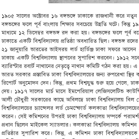
১৯০৫ সালের অক্টোবর ১৬ বঙ্গভঙ্গে ঢাকাকে রাজধানী করে নতুন ‘পূ
বঙ্গভঙ্গের ফলে পূর্ব বাংলায় শিক্ষার সবচেয়ে উন্নতি ঘটে। কিন্ত
মাধ্যমে ১২ ডিসেম্বর বঙ্গভঙ্গ রদ করা হয়। বঙ্গভঙ্গের ফলে পূর্ব
ঢাকাতে একটি বিশ্ববিদ্যালয় প্রতিষ্ঠা অবধারিত ছিল। বঙ্গভঙ্গ রদ
২১ জানুয়ারি ভারতের ভাইসরয় লর্ড হার্ডিঞ্জ ঢাকা সফরে আস
ঢাকায় একটি বিশ্ববিদ্যালয় স্থাপনের সুপারিশ করবেন। ১৯১২ সনের ম
ব্যারিস্টার রবার্ট নাথানের নেতৃত্বে নাথান কমিটি গঠন করা হয়। 
ভারত সরকার প্রস্তাবিত ঢাকা বিশ্ববিদ্যালয়ের জন্য রুপরেখা স
রিপোর্ট অনুমোদন দেন। কিন্তু, প্রথম বিশ্বযুদ্ধ শুরু হয়ে গেলে, ঢাকা
দেয়। ১৯১৭ সালের মার্চ মাসে ইমপেরিয়াল লেজিসলেটিভ কাউন্স
আলী চৌধুরী সরকারের কাছে অবিলম্বে ঢাকা বিশ্ববিদ্যালয় বি
বিশ্ববিদ্যালয়ের চ্যান্সেলর লর্ড চেমস্ফোর্ড কলকাতা বিশ্ববিদ্যা
করেন। সেই কমিশনের উপরই ঢাকা বিশ্ববিদ্যালয় সম্পর্কে পরামর্শ
প্রধান ছিলেন মাইকেল স্যাডলার। কলকাতা বিশ্ববিদ্যালয় কমিশন (
প্রতিষ্ঠার সুপারিশ করে। কিন্তু, এ কমিশন ঢাকা বিশ্ববিদ্যালয়ক