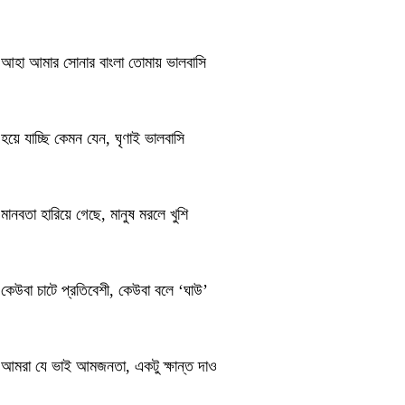
আহা আমার সোনার বাংলা তোমায় ভালবাসি
হয়ে যাচ্ছি কেমন যেন, ঘৃণাই ভালবাসি
মানবতা হারিয়ে গেছে, মানুষ মরলে খুশি
কেউবা চাটে প্রতিবেশী, কেউবা বলে ‘ঘাউ’
আমরা যে ভাই আমজনতা, একটু ক্ষান্ত দাও