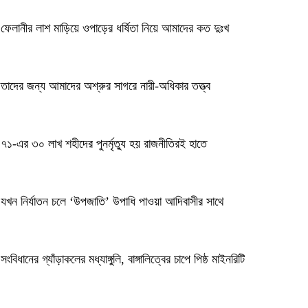
ফেলানীর লাশ মাড়িয়ে ওপাড়ের ধর্ষিতা নিয়ে আমাদের কত দুঃখ
তাদের জন্য আমাদের অশ্রুর সাগরে নারী-অধিকার তত্ত্ব
৭১-এর ৩০ লাখ শহীদের পুনর্মৃত্যু হয় রাজনীতিরই হাতে
যখন নির্যাতন চলে ‘উপজাতি’ উপাধি পাওয়া আদিবাসীর সাথে
সংবিধানের গ্যাঁড়াকলের মধ্যাঙ্গুলি, বাঙ্গালিত্বের চাপে পিষ্ঠ মাইনরিটি