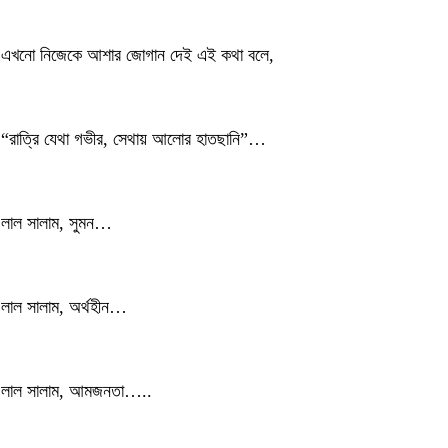
এখনো নিজেকে আশার জোগান দেই এই কথা বলে,
“রাত্রি যেথা গভীর, সেথায় আলোর হাতছানি”…
লাল সালাম, সুমন…
লাল সালাম, অর্থহীন…
লাল সালাম, আমজনতা…..