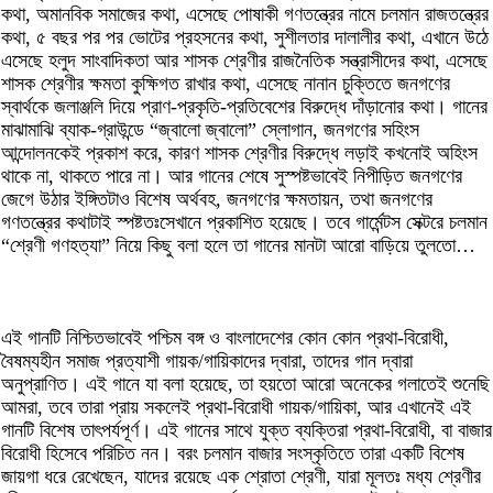
কথা, অমানবিক সমাজের কথা, এসেছে পোষাকী গণতন্ত্রের নামে চলমান রাজতন্ত্রের
কথা, ৫ বছর পর পর ভোটের প্রহসনের কথা, সুশীলতার দালালীর কথা, এখানে উঠে
এসেছে হলুদ সাংবাদিকতা আর শাসক শ্রেণীর রাজনৈতিক সন্ত্রাসীদের কথা, এসেছে
শাসক শ্রেণীর ক্ষমতা কুক্ষিগত রাখার কথা, এসেছে নানান চুক্তিতে জনগণের
স্বার্থকে জলাঞ্জলি দিয়ে প্রাণ-প্রকৃতি-প্রতিবেশের বিরুদ্ধে দাঁড়ানোর কথা। গানের
মাঝামাঝি ব্যাক-গ্রাউন্ডে “জ্বালো জ্বালো” স্লোগান, জনগণের সহিংস
আন্দোলনকেই প্রকাশ করে, কারণ শাসক শ্রেণীর বিরুদ্ধে লড়াই কখনোই অহিংস
থাকে না, থাকতে পারে না। আর গানের শেষে সুস্পষ্টভাবেই নিপীড়িত জনগণের
জেগে উঠার ইঙ্গিতটাও বিশেষ অর্থবহ, জনগণের ক্ষমতায়ন, তথা জনগণের
গণতন্ত্রের কথাটাই স্পষ্টতঃসেখানে প্রকাশিত হয়েছে। তবে গার্মেন্টস সেক্টরে চলমান
“শ্রেণী গণহত্যা” নিয়ে কিছু বলা হলে তা গানের মানটা আরো বাড়িয়ে তুলতো…
এই গানটি নিশ্চিতভাবেই পশ্চিম বঙ্গ ও বাংলাদেশের কোন কোন প্রথা-বিরোধী,
বৈষম্যহীন সমাজ প্রত্যাশী গায়ক/গায়িকাদের দ্বারা, তাদের গান দ্বারা
অনুপ্রাণিত। এই গানে যা বলা হয়েছে, তা হয়তো আরো অনেকের গলাতেই শুনেছি
আমরা, তবে তারা প্রায় সকলেই প্রথা-বিরোধী গায়ক/গায়িকা, আর এখানেই এই
গানটি বিশেষ তাৎপর্যপূর্ণ। এই গানের সাথে যুক্ত ব্যক্তিরা প্রথা-বিরোধী, বা বাজার
বিরোধী হিসেবে পরিচিত নন। বরং চলমান বাজার সংস্কৃতিতে তারা একটি বিশেষ
জায়গা ধরে রেখেছেন, যাদের রয়েছে এক শ্রোতা শ্রেণী, যারা মূলতঃ মধ্য শ্রেণীর