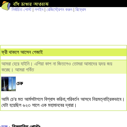
নির্বাচিত পোস্ট
|
লগইন
|
রেজিস্ট্রেশন করুন
|
রিফ্রেস
ফ্রী থাকলে আসেন গেজাই
আমরা হেরে যাইনি। এশিয়া কাপ না জিতলেও তোমরা আমাদের হৃদয় জয়
করেছ। আমরা গর্বিত
চেরু
আমি চে'র মত আর্মসটাগলে বিশ্বাস করিনা,পরিবর্তন আসবে নিয়মত্নাত্রিকভাবে।
যেটা হয়েছিল ৬২৩ সালে এক মহামানবের দ্বারা।
চেরু
› বিস্তারিত পোস্টঃ