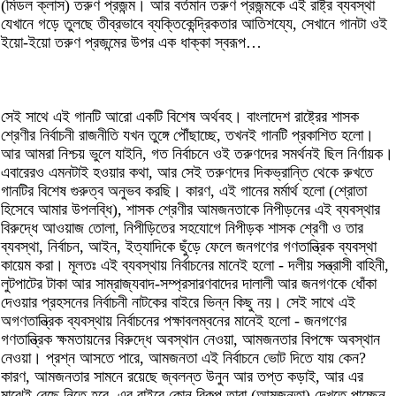
(মিডল ক্লাস) তরুণ প্রজন্ম। আর বর্তমান তরুণ প্রজন্মকে এই রাষ্ট্র ব্যবস্থা
যেখানে গড়ে তুলছে তীব্রভাবে ব্যক্তিকেন্দ্রিকতার আতিশয্যে, সেখানে গানটা ওই
ইয়ো-ইয়ো তরুণ প্রজন্মের উপর এক ধাক্কা স্বরূপ…
সেই সাথে এই গানটি আরো একটি বিশেষ অর্থবহ। বাংলাদেশ রাষ্ট্রের শাসক
শ্রেণীর নির্বাচনী রাজনীতি যখন তুঙ্গে পৌঁছাচ্ছে, তখনই গানটি প্রকাশিত হলো।
আর আমরা নিশ্চয় ভুলে যাইনি, গত নির্বাচনে ওই তরুণদের সমর্থনই ছিল নির্ণায়ক।
এবারেরও এমনটাই হওয়ার কথা, আর সেই তরুণদের দিকভ্রান্তি থেকে রুখতে
গানটির বিশেষ গুরুত্ব অনুভব করছি। কারণ, এই গানের মর্মার্থ হলো (শ্রোতা
হিসেবে আমার উপলব্ধি), শাসক শ্রেণীর আমজনতাকে নিপীড়নের এই ব্যবস্থার
বিরুদ্ধে আওয়াজ তোলা, নিপীড়িতের সহযোগে নিপীড়ক শাসক শ্রেণী ও তার
ব্যবস্থা, নির্বাচন, আইন, ইত্যাদিকে ছুঁড়ে ফেলে জনগণের গণতান্ত্রিক ব্যবস্থা
কায়েম করা। মূলতঃ এই ব্যবস্থায় নির্বাচনের মানেই হলো - দলীয় সন্ত্রাসী বাহিনী,
লুটপাটের টাকা আর সাম্রাজ্যবাদ-সম্প্রসারণবাদের দালালী আর জনগণকে ধোঁকা
দেওয়ার প্রহসনের নির্বাচনী নাটকের বাইরে ভিন্ন কিছু নয়। সেই সাথে এই
অগণতান্ত্রিক ব্যবস্থায় নির্বাচনের পক্ষাবলম্বনের মানেই হলো - জনগণের
গণতান্ত্রিক ক্ষমতায়নের বিরুদ্ধে অবস্থান নেওয়া, আমজনতার বিপক্ষে অবস্থান
নেওয়া। প্রশ্ন আসতে পারে, আমজনতা এই নির্বাচনে ভোট দিতে যায় কেন?
কারণ, আমজনতার সামনে রয়েছে জ্বলন্ত উনুন আর তপ্ত কড়াই, আর এর
মাঝেই বেছে নিতে হবে, এর বাইরে কোন বিকল্প তারা (আমজনতা) দেখতে পাচ্ছেন