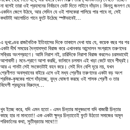
না বলেই তারা ওই প্রহসনের নির্বাচনে ভোট দিতে লাইনে দাঁড়ান। কিন্তু জনগণ যে
একদিন জেগে উঠবে, আর সেদিন যে ওই শাসকেরা পালিয়ে পার পাবে না, সেই
কথাটাই আলোচিত গানে ফুটে উঠেছে স্পষ্টভাবেই…
এ ভূখণ্ডের রাজনৈতিক ইতিহাসের দিকে তাকালে দেখা যায় যে, কয়েক বছর পর পর
একটা দীর্ঘ সময়ের দৈন্যাবস্থা বিরাজ করে এখানকার আন্দোলন সংগ্রামে তরুণদের
সক্রিয় অংশগ্রহণে। আমি নিরাশ নই, চারিদিকে নিরাশা বিরাজ করলেও চরমভাবেই
আশাবাদী। মনে-প্রাণে আশা করছি, বর্তমানে চলমান এই খড়া কেটে যাবে শীঘ্রই।
আর এ গানটা সেই সংকেতটাই বহন করে। সেই দিন বেশি দূরে নয়, যখন
শ্রেণীগত অবস্থানের বাইরে এসে ওই মধ্য শ্রেণীর তরুণদের একটা বড় অংশ
শ্রমিক-কৃষকের পাশে দাঁড়াচ্ছে, যুদ্ধ ঘোষণা করছে ওই শাসক শ্রেণী ও তার
বিদেশী প্রভুদের বিরুদ্ধে…
খুব ইচ্ছে করে, যদি এমন হতো - এমন চিন্তার মানুষগুলো যদি বাজারী চিন্তার
কাছে হার না মানতো!! এক একটা ক্ষুদ্র চিন্তাতেই ফুটে উঠতো সমাজের অমূল
পরিবর্তনের কথা, সুতীব্রতার সাথে!!!