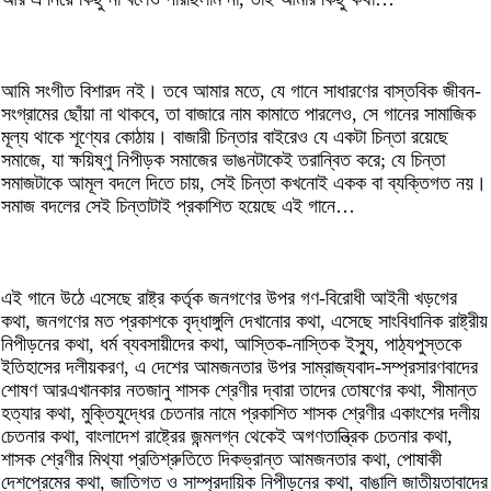
আমি সংগীত বিশারদ নই। তবে আমার মতে, যে গানে সাধারণের বাস্তবিক জীবন-
সংগ্রামের ছোঁয়া না থাকবে, তা বাজারে নাম কামাতে পারলেও, সে গানের সামাজিক
মূল্য থাকে শূণ্যের কোঠায়। বাজারী চিন্তার বাইরেও যে একটা চিন্তা রয়েছে
সমাজে, যা ক্ষয়িষ্ণু নিপীড়ক সমাজের ভাঙনটাকেই তরান্বিত করে; যে চিন্তা
সমাজটাকে আমূল বদলে দিতে চায়, সেই চিন্তা কখনোই একক বা ব্যক্তিগত নয়।
সমাজ বদলের সেই চিন্তাটাই প্রকাশিত হয়েছে এই গানে…
এই গানে উঠে এসেছে রাষ্ট্র কর্তৃক জনগণের উপর গণ-বিরোধী আইনী খড়গের
কথা, জনগণের মত প্রকাশকে বৃদ্ধাঙ্গুলি দেখানোর কথা, এসেছে সাংবিধানিক রাষ্ট্রীয়
নিপীড়নের কথা, ধর্ম ব্যবসায়ীদের কথা, আস্তিক-নাস্তিক ইস্যু, পাঠ্যপুস্তকে
ইতিহাসের দলীয়করণ, এ দেশের আমজনতার উপর সাম্রাজ্যবাদ-সম্প্রসারণবাদের
শোষণ আরএখানকার নতজানু শাসক শ্রেণীর দ্বারা তাদের তোষণের কথা, সীমান্ত
হত্যার কথা, মুক্তিযুদ্ধের চেতনার নামে প্রকাশিত শাসক শ্রেণীর একাংশের দলীয়
চেতনার কথা, বাংলাদেশ রাষ্ট্রের জন্মলগ্ন থেকেই অগণতান্ত্রিক চেতনার কথা,
শাসক শ্রেণীর মিথ্যা প্রতিশ্রুতিতে দিকভ্রান্ত আমজনতার কথা, পোষাকী
দেশপ্রেমের কথা, জাতিগত ও সাম্প্রদায়িক নিপীড়নের কথা, বাঙালি জাতীয়তাবাদের