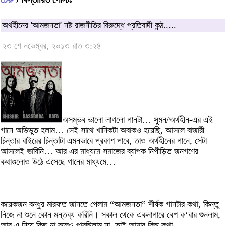
অর্থহীনের 'আমজনতা' নষ্ট রাজনীতির বিরুদ্ধে প্রতিবাদী কন্ঠ.....
২৩ শে নভেম্বর, ২০১৩ রাত ৩:২৪
অসম্ভব ভালো লাগলো গানটা… সুমন/অর্থহীন-এর এই
গানে অভিভুত হলাম… সেই সাথে খানিকটা অবাকও হয়েছি, আসলে বাজারী
চিন্তার বাইরের চিন্তাটা এমনভাবে প্রকাশ পাবে, তাও অর্থহীনের গানে, সেটা
আসলেই ভাবিনি… আর এর মাধ্যমে সমাজের ব্যাপক নিপীড়িত জনগণের
কথাগুলোও উঠে এসেছে গানের মাধ্যমে…
কয়েকজন বন্ধুর মারফত জানতে পেলাম “আমজনতা” শীর্ষক গানটার কথা, কিন্তু
নিজে না শুনে কোন মন্তব্য করিনি। সকাল থেকে একনাগারে বেশ ক‘বার শুনলাম,
আর এ নিয়ে কিছু না বলেও পারছিলাম না, তাই আমার কিছু কথা…