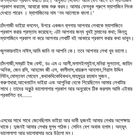
উপন্যাসটি প্রকাশ করতে চাই। অনুমতি দেবেন? আমি বেশ আগে ই- ম্যাগাজিন
প্রকাশ করতাম, আবারো কাজ শুরু করব। আমার ফেসবুক গ্রুপে ম্যাগাজিন লিংক
দেখতে পারেন । ম্যাগাজিনের নাম ‘নব আলোকে বাংলা।’
চাঁদগাজী ভাইয়া বললেন, উপরে একজন ব্লগার আপনার লেখাকে ম্যাগাজিনে
প্রকাশ করার প্রস্তাব করেছেন; এটা আপনার জন্য খুবই সন্মানের কথা; কিন্তু
ম্যাগাজিনে প্রকাশ না করে আপনার লেখাটি বই আকারে প্রকাশ করার কথা ভাবুন।
জুলকারনাইন নাঈম,আমি জানি না আপনি কে। তবে আপনার লেখা খুব ভালো।
চাঁদগাজী,সম্রাট ইজ বেস্ট, ডঃ এম এ আলী,মলাসইলমুইনা,মনিরা সুলতানা, জাহিদ
অনিক, জেন রসি, আহমেদ জী এস, কালীদাস,খায়রুল আহসান,গিয়াস উদ্দিন
লিটন,মোস্তফা সোহেল ,কথাকথিকেথিকথন,মাহমুদুর রহমান সুজন ,
করুণাধারা,আখেনাটেন ভাইয়া এবং আপুনিরা থেকে গিয়েছিলেন আমার লেখাটার
সাথে। তাদের অকুন্ঠ ভালোলাগার প্রকাশ আর অনুরোধে ঠিক করলাম আমি এইবার
প্রকাশিত হব.......
এসবের সাথে সাথে জেনেছিলাম ভাইয়া আর ভাবী দুজনই আমার লেখার অপেক্ষায়
থাকে। দুজনই আমার লেখার মুগ্ধ পাঠক। সেদিন বেশ অবাক হলাম। অদ্ভূৎ
ভালোলাগা আর ভালোবাসার ভরে উঠলো মন।