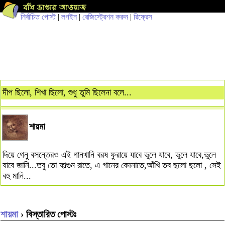
নির্বাচিত পোস্ট
|
লগইন
|
রেজিস্ট্রেশন করুন
|
রিফ্রেস
দীপ ছিলো, শিখা ছিলো, শুধু তুমি ছিলেনা বলে...
শায়মা
দিয়ে গেনু বসন্তেরও এই গানখানি বরষ ফুরায়ে যাবে ভুলে যাবে, ভুলে যাবে,ভুলে
যাবে জানি...তবু তো ফাল্গুন রাতে, এ গানের বেদনাতে,আঁখি তব ছলো ছলো , সেই
বহু মানি...
শায়মা
› বিস্তারিত পোস্টঃ