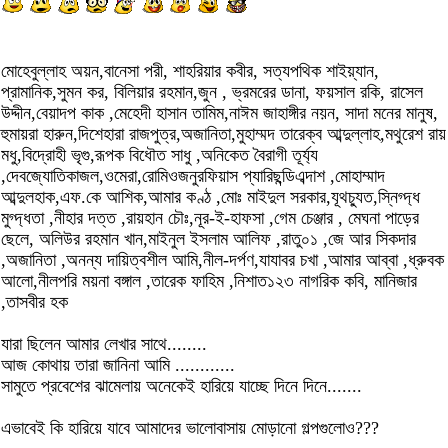
মোহেবুল্লাহ অয়ন,বানেসা পরী, শাহরিয়ার কবীর, সত্যপথিক শাইয়্যান,
প্রামানিক,সুমন কর, বিলিয়ার রহমান,জুন , ভ্রমরের ডানা, ফয়সাল রকি, রাসেল
উদ্দীন,বেয়াদপ কাক ,মেহেদী হাসান তামিম,নাঈম জাহাঙ্গীর নয়ন, সাদা মনের মানুষ,
হুমায়রা হারুন,দিশেহারা রাজপুত্র,অজানিতা,মুহাম্মদ তারেক্ব আব্দুল্লাহ,মথুরেশ রায়
মধু,বিদ্রোহী ভৃগু,রূপক বিধৌত সাধু ,অনিকেত বৈরাগী তূর্য্য
,দেবজ্যোতিকাজল,ওমেরা,রোমিওজনুরফিয়াস প্যারিছন্ডিএব্দাশ ,মোহাম্মাদ
আব্দুলহাক,এফ.কে আশিক,আমার কণ্ঠ ,মোঃ মাইদুল সরকার,যূথচ্যুত,স্নিগ্দ্ধ
মুগ্দ্ধতা ,নীহার দত্ত ,রায়হান চৌঃ,নূর-ই-হাফসা ,গেম চেঞ্জার , মেঘনা পাড়ের
ছেলে, অলিউর রহমান খান,মাইনুল ইসলাম আলিফ ,রাতু০১ ,জে আর সিকদার
,অজানিতা ,অনন্য দায়িত্বশীল আমি,নীল-দর্পণ,যাযাবর চখা ,আমার আব্বা ,ধ্রুবক
আলো,নীলপরি ময়না বঙ্গাল ,তারেক ফাহিম ,নিশাত১২৩ নাগরিক কবি, মানিজার
,তাসবীর হক
যারা ছিলেন আমার লেখার সাথে........
আজ কোথায় তারা জানিনা আমি ............
সামুতে প্রবেশের ঝামেলায় অনেকেই হারিয়ে যাচ্ছে দিনে দিনে.......
এভাবেই কি হারিয়ে যাবে আমাদের ভালোবাসায় মোড়ানো গল্পগুলোও???