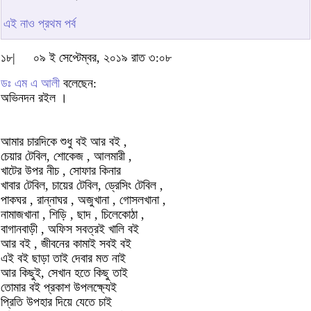
এই নাও প্রথম পর্ব
১৮|
০৯ ই সেপ্টেম্বর, ২০১৯ রাত ৩:০৮
ডঃ এম এ আলী
বলেছেন:
অভিনদন রইল ।
আমার চারদিকে শুধু বই আর বই ,
চেয়ার টেবিল, শোকেজ , আলমারী ,
খাটের উপর নীচ , সোফার কিনার
খাবার টেবিল, চায়ের টেবিল, ড্রেসিং টেবিল ,
পাকঘর , রান্নাঘর , অজুখানা , গোসলখানা ,
নামাজখানা , শিড়ি , ছাদ , চিলেকোঠা ,
বাগানবাড়ী , অফিস সবত্রই খালি বই
আর বই , জীবনের কামাই সবই বই
এই বই ছাড়া তাই দেবার মত নাই
আর কিছুই, সেখান হতে কিছু তাই
তোমার বই প্রকাশ উপলক্ষ্যেই
প্রিতি উপহার দিয়ে যেতে চাই