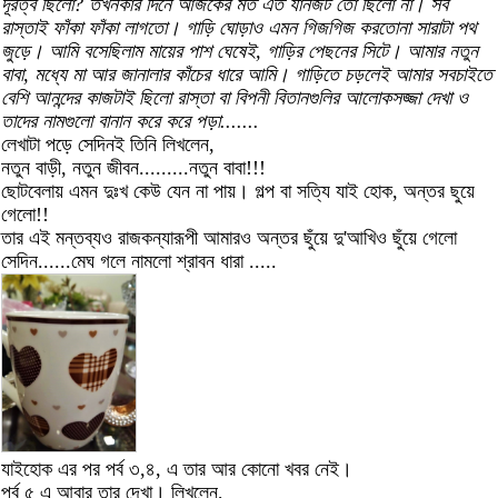
দূরত্ব ছিলো? তখনকার দিনে আজকের মত এত যানজট তো ছিলো না। সব
রাস্তাই ফাঁকা ফাঁকা লাগতো। গাড়ি ঘোড়াও এমন গিজগিজ করতোনা সারাটা পথ
জুড়ে। আমি বসেছিলাম মায়ের পাশ ঘেষেই, গাড়ির পেছনের সিটে। আমার নতুন
বাবা, মধ্যে মা আর জানালার কাঁচের ধারে আমি। গাড়িতে চড়লেই আমার সবচাইতে
বেশি আনন্দের কাজটাই ছিলো রাস্তা বা বিপনী বিতানগুলির আলোকসজ্জা দেখা ও
তাদের নামগুলো বানান করে করে পড়া.......
লেখাটা পড়ে সেদিনই তিনি লিখলেন,
নতুন বাড়ী, নতুন জীবন.........নতুন বাবা!!!
ছোটবেলায় এমন দুঃখ কেউ যেন না পায়। গল্প বা সত্যি যাই হোক, অন্তর ছুয়ে
গেলো!!
তার এই মন্তব্যও রাজকন্যারূপী আমারও অন্তর ছুঁয়ে দু'আখিও ছুঁয়ে গেলো
সেদিন......মেঘ গলে নামলো শ্রাবন ধারা .....
যাইহোক এর পর পর্ব ৩,৪, এ তার আর কোনো খবর নেই।
পর্ব ৫ এ আবার তার দেখা। লিখলেন,