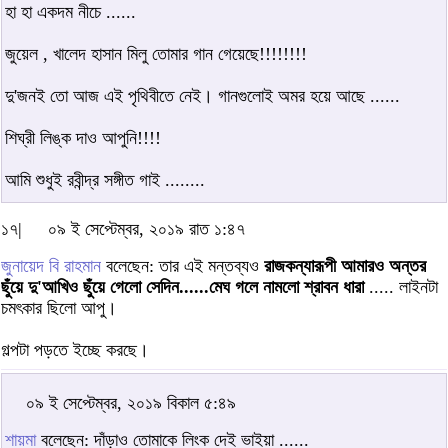
হা হা একদম নীচে ......
জুয়েল , খালেদ হাসান মিলু তোমার গান গেয়েছে!!!!!!!!
দু'জনই তো আজ এই পৃথিবীতে নেই। গানগুলোই অমর হয়ে আছে ......
শিঘ্রী লিঙ্ক দাও আপুনি!!!!
আমি শুধুই রবীন্দ্র সঙ্গীত গাই ........
১৭|
০৯ ই সেপ্টেম্বর, ২০১৯ রাত ১:৪৭
জুনায়েদ বি রাহমান
বলেছেন: তার এই মন্তব্যও
রাজকন্যারূপী আমারও অন্তর
ছুঁয়ে দু'আখিও ছুঁয়ে গেলো সেদিন......মেঘ গলে নামলো শ্রাবন ধারা
..... লাইনটা
চমৎকার ছিলো আপু।
গল্পটা পড়তে ইচ্ছে করছে।
০৯ ই সেপ্টেম্বর, ২০১৯ বিকাল ৫:৪৯
শায়মা
বলেছেন: দাঁড়াও তোমাকে লিংক দেই ভাইয়া ......