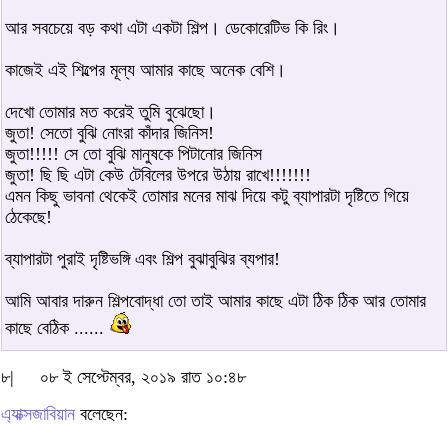
আর সবচেয়ে বড় কথা এটা একটা শিল্প। ডেকোরেটিভ কি রিং।
কাজেই এই শিল্পের মূল্য আমার কাছে অনেক বেশি।
দেখো তোমার মত করেই তুমি বুঝেছো।
জুতা! সেতো বুঝি নোংরা কাঁদার জিনিস!
জুতা!!!!! সে তো বুঝি মানুষকে পিটানোর জিনিস
জুতা! ছি ছি এটা কেউ টেবিলের উপরে উঠায় রাখে!!!!!!!
এমন কিছু ভাবনা থেকেই তোমার মনের মাঝ দিয়ে কটু ব্যাপারটা দৃষ্টিতে গিয়ে
ঠেকেছে!
ব্যাপারটা পুরাই দৃষ্টিভঙ্গি এবং শিল্প বুঝাবুঝির ব্যপার!
আমি আবার দারুন শিল্পবোদ্ধা তো তাই আমার কাছে এটা ঠিক ঠিক আর তোমার
কাছে বেঠিক ......
৮|
০৮ ই সেপ্টেম্বর, ২০১৯ রাত ১০:৪৮
এ্যাক্সজাবিয়ান
বলেছেন: