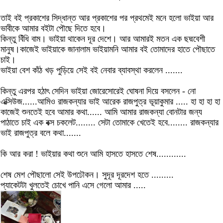
তাই বই প্রকাশের সিদ্ধান্ত আর প্রকাশের পর প্রথমেই মনে হলো ভাইয়া আর
ভাবীকে আমার বইটা পৌছে দিতে হবে।
কিন্তু বিঁধি বাম। ভাইয়া থাকেন দূর দেশে। আর আমারই মতন এক ছদ্মবেশী
মানুষ।কাজেই ভাইয়াকে জানালাম ভাইয়ামনি আমার বই তোমাদের হাতে পৌছাতে
চাই।
ভাইয়া বেশ কাঁঠ খড় পুড়িয়ে সেই বই নেবার ব্যাবস্থা করলেন .......
কিন্তু এরপর হঠাৎ সেদিন ভাইয়া জোরেসোরেই ঘোষনা দিয়ে বসলেন - নো
এক্সিউজ......আমিও রাজকন্যার ভাই আরেক রাজপুত্র ভূয়াকুমার ..... হা হা হা হা
কাজেই শুনতেই হবে আমার কথা...... আমি আমার রাজকন্যা বোনটার জন্য
পাঠাতে চাই এক বক্স চকলেট........ সেটা তোমাকে খেতেই হবে........ রাজকন্যার
ভাই রাজপুত্র বলে কথা.......
কি আর করা ! ভাইয়ার কথা শুনে আমি হাসতে হাসতে শেষ............
শেষ মেশ পৌছালো সেই উপঢৌকন। সুদূর দূরদেশ হতে .........
প্যাকেটটা খুলতেই চোখে পানি এসে গেলো আমার .....