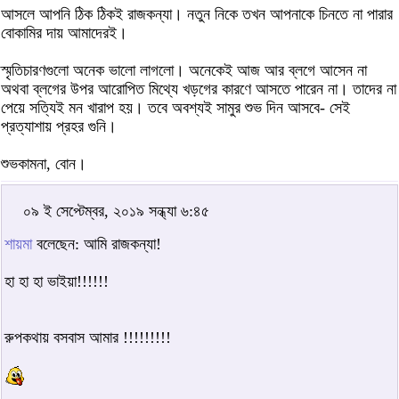
আসলে আপনি ঠিক ঠিকই রাজকন্যা। নতুন নিকে তখন আপনাকে চিনতে না পারার
বোকামির দায় আমাদেরই।
স্মৃতিচারণগুলো অনেক ভালো লাগলো। অনেকেই আজ আর ব্লগে আসেন না
অথবা ব্লগের উপর আরোপিত মিথ্যে খড়গের কারণে আসতে পারেন না। তাদের না
পেয়ে সত্যিই মন খারাপ হয়। তবে অবশ্যই সামুর শুভ দিন আসবে- সেই
প্রত্যাশায় প্রহর গুনি।
শুভকামনা, বোন।
০৯ ই সেপ্টেম্বর, ২০১৯ সন্ধ্যা ৬:৪৫
শায়মা
বলেছেন: আমি রাজকন্যা!
হা হা হা ভাইয়া!!!!!!
রুপকথায় বসবাস আমার !!!!!!!!!