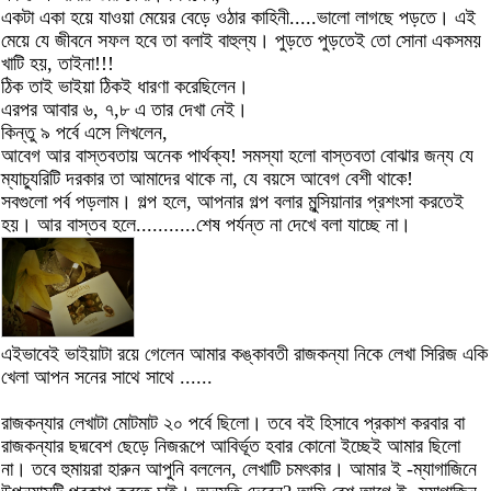
একটা একা হয়ে যাওয়া মেয়ের বেড়ে ওঠার কাহিনী.....ভালো লাগছে পড়তে। এই
মেয়ে যে জীবনে সফল হবে তা বলাই বাহুল্য। পুড়তে পুড়তেই তো সোনা একসময়
খাটি হয়, তাইনা!!!
ঠিক তাই ভাইয়া ঠিকই ধারণা করেছিলেন।
এরপর আবার ৬, ৭,৮ এ তার দেখা নেই।
কিন্তু ৯ পর্বে এসে লিখলেন,
আবেগ আর বাস্তবতায় অনেক পার্থক্য! সমস্যা হলো বাস্তবতা বোঝার জন্য যে
ম্যাচ্যুরিটি দরকার তা আমাদের থাকে না, যে বয়সে আবেগ বেশী থাকে!
সবগুলো পর্ব পড়লাম। গল্প হলে, আপনার গল্প বলার মুন্সিয়ানার প্রশংসা করতেই
হয়। আর বাস্তব হলে...........শেষ পর্যন্ত না দেখে বলা যাচ্ছে না।
এইভাবেই ভাইয়াটা রয়ে গেলেন আমার কঙ্কাবতী রাজকন্যা নিকে লেখা সিরিজ একি
খেলা আপন সনের সাথে সাথে ......
রাজকন্যার লেখাটা মোটমাট ২০ পর্বে ছিলো। তবে বই হিসাবে প্রকাশ করবার বা
রাজকন্যার ছদ্মবেশ ছেড়ে নিজরূপে আবির্ভূত হবার কোনো ইচ্ছেই আমার ছিলো
না। তবে হুমায়রা হারুন আপুনি বললেন, লেখাটি চমৎকার। আমার ই -ম্যাগাজিনে