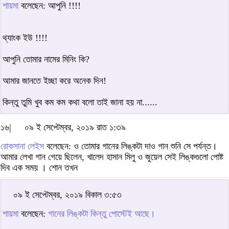
শায়মা
বলেছেন: আপুনি !!!!
থ্যাংক ইউ !!!!
আপুনি তোমার নামের মিনিং কি?
আমার জানতে ইচ্ছা করে অনেক দিন!
কিন্তু তুমি খুব কম কম কথা বলো তাই জানা হয় না......
১৬|
০৯ ই সেপ্টেম্বর, ২০১৯ রাত ১:৩৯
রোকসানা লেইস
বলেছেন: ও তোমার গানের লিঙ্কটা দাও গান শুনি সে পর্যন্ত।
আমার লেখা গান গেয়ে ছিলেন, খালেদ হাসান মিলু ও জুয়েল সেই লিঙ্কগুলো পোষ্ট
দিব এক সময় । শোন তখন
০৯ ই সেপ্টেম্বর, ২০১৯ বিকাল ৩:৫৩
শায়মা
বলেছেন:
গানের লিঙ্কটা কিন্তু পোস্টেই আছে।