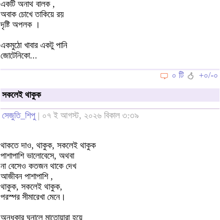
একটি অনাথ বালক ,
অবাক চোখে তাকিয়ে রয়
দৃষ্টি অপলক ।
একমুঠো খাবার একটু পানি
জোটেনিকো...
০ টি
+০/-০
সকলেই থাকুক
সেজুতি_শিপু
| ০৭ ই আগস্ট, ২০২৬ বিকাল ৩:৩৯
থাকতে দাও, থাকুক, সকলেই থাকুক
পাশাপাশি ভালোবেসে, অথবা
না বেসেও কতজন থাকে দেখ
আজীবন পাশাপাশি ,
থাকুক, সকলেই থাকুক,
পরস্পর সীমারেখা মেনে।
অন্ধকার ঘনালে মাতোয়ারা হয়ে