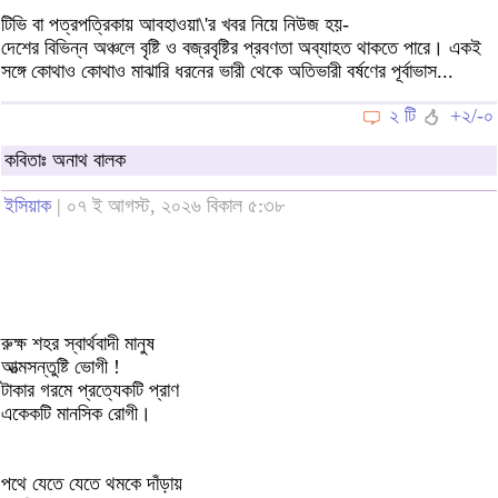
টিভি বা পত্রপত্রিকায় আবহাওয়া\'র খবর নিয়ে নিউজ হয়-
দেশের বিভিন্ন অঞ্চলে বৃষ্টি ও বজ্রবৃষ্টির প্রবণতা অব্যাহত থাকতে পারে। একই
সঙ্গে কোথাও কোথাও মাঝারি ধরনের ভারী থেকে অতিভারী বর্ষণের পূর্বাভাস...
২ টি
+২/-০
কবিতাঃ অনাথ বালক
ইসিয়াক
| ০৭ ই আগস্ট, ২০২৬ বিকাল ৫:৩৮
রুক্ষ শহর স্বার্থবাদী মানুষ
আত্মসন্তুষ্টি ভোগী !
টাকার গরমে প্রত্যেকটি প্রাণ
একেকটি মানসিক রোগী।
পথে যেতে যেতে থমকে দাঁড়ায়