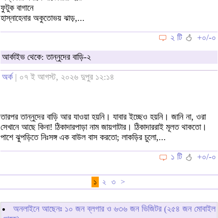
ফুটুক বাগানে
হাস্নাহেনার অকুতোভয় ঝাড়,...
২ টি
+০/-০
আর্কাইভ থেকে: তান্নুদের বাড়ি-২
অর্ক
| ০৭ ই আগস্ট, ২০২৬ দুপুর ১২:১৪
তারপর তান্নুদের বাড়ি আর যাওয়া হয়নি। যাবার ইচ্ছেও হয়নি। জানি না, ওরা
সেখানে আছে কিনা! ঠিকাদারপাড়া নাম জায়গাটার। ঠিকাদাররাই মূলত থাকতো।
পাশে ঝুপড়িতে নিঃসঙ্গ এক বাউল বাস করতো; লাকড়ির চুলো,...
১ টি
+০/-০
১
২
৩
>
অনলাইনে আছেনঃ
১০
জন ব্লগার ও
৬৩৬
জন ভিজিটর (২৫৪ জন মোবাইল