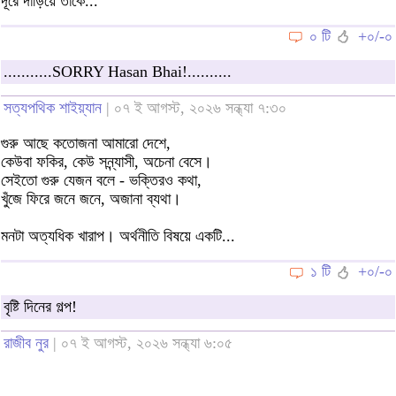
দূরে দাঁড়িয়ে তাকে...
০ টি
+০/-০
...........SORRY Hasan Bhai!..........
সত্যপথিক শাইয়্যান
| ০৭ ই আগস্ট, ২০২৬ সন্ধ্যা ৭:৩০
গুরু আছে কতোজনা আমারো দেশে,
কেউবা ফকির, কেউ সন্ন্যাসী, অচেনা বেসে।
সেইতো গুরু যেজন বলে - ভক্তিরও কথা,
খুঁজে ফিরে জনে জনে, অজানা ব্যথা।
মনটা অত্যধিক খারাপ। অর্থনীতি বিষয়ে একটি...
১ টি
+০/-০
বৃষ্টি দিনের গল্প!
রাজীব নুর
| ০৭ ই আগস্ট, ২০২৬ সন্ধ্যা ৬:০৫