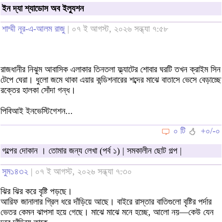
ইন দ্যা শ্যাডোস অব ইল্যুশন
শাম্মী নূর-এ-আলম রাজু
| ০৭ ই আগস্ট, ২০২৬ সন্ধ্যা ৭:৫৮
রাজধানীর নিঝুম আবাসিক এলাকার তিনতলা ফ্ল্যাটের শোবার ঘরটি তখন ক্রাইম সিন
টেপে ঘেরা। ধুলো জমে থাকা এয়ার কন্ডিশনারের শব্দের মাঝে বাতাসে ভেসে বেড়াচ্ছে
রক্তের হালকা সোঁদা গন্ধ।
পিবিআই ইনভেস্টিগেশন...
০ টি
+০/-০
গল্পের দোকান । তোমার জন্য লেখা (পর্ব ১) | সমকালীন ছোট গল্প |
সুম১৪৩২
| ০৭ ই আগস্ট, ২০২৬ সন্ধ্যা ৭:৩০
ঝির ঝির করে বৃষ্টি পড়ছে।
আরিফ জানালার গ্রিল ধরে দাঁড়িয়ে আছে। বাইরে রাস্তার বাতিগুলো বৃষ্টির পর্দার
ভেতর কেমন ঝাপসা হয়ে গেছে। মাঝে মাঝে মনে হচ্ছে, আলো নয়—কেউ যেন