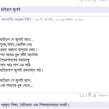
ছত্রিশে জুলাই
আলমগীর সরকার লিটন
| ০৬ ই আগস্ট, ২০২৬ সকাল ১১:৪৬
ছত্রিশ শে জুলাই মানে...
মুগ্ধ,সাইদ,ওয়াসিম দের
রক্ত ঝরানো রাস্তার মোড়।
শত মায়ের বুক ফাঁটা আর্তনাদ
স্বৈরশাসকের রক্তচক্ষু
লাশ আর লাশ এর সারি
ছত্রিশশে জুলাই রক্তাক্ত মাঠ।
ছত্রিশ শে জুলাই মানে..
এক সাহসের বুক পেতে...
১ টি
+০/-০
প্রকৃত শিক্ষা, নৈতিকতা এবং শিক্ষাব্যবস্থার সংকট।