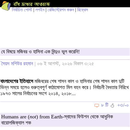
নির্বাচিত পোস্ট
|
লগইন
|
রেজিস্ট্রেশন করুন
|
রিফ্রেস
যে বিষয়ে মজিবর ও হাসিনা এক বিন্দুও ভুল করেনি!
সৈয়দ মশিউর রহমান
| ০৬ ই আগস্ট, ২০২৬ বিকাল ৩:২৫
বাংলাদেশের ইতিহাসে
মজিবরের শেষ শাসন কাল ও হাসিনার শেষ শাসন কাল দুটি
ভিন্ন সময়ে হলেও গুরুত্বপূর্ণ কাঠামোগত মিল বহন করে। নির্বাচনী বৈধতার নিরিখে
১৯৭৩ সালের নির্বাচনের সংগে ২০১৪, ২০১৮...
৮ টি
+৩/-০
Humans are (
not
) from Earth-স্বাদের ফিউশন থেকে আধুনিক
বায়োলজিক্যাল শক