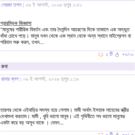
শেরজা তপন
| ০৬ ই আগস্ট, ২০২৬ দুপুর ১:৩১
প্রারম্ভিক জিজ্ঞাসা
"মানুষের শারীরিক বিবর্তন এবং তার দৈনন্দিন আচরণের দিকে তাকালে এক অদ্ভুত
ধাঁধা চোখে পড়ে। মানুষ যখন থেকে এক স্থান থেকে অন্য স্থানে মাইগ্রেশন বা
পরিযান শুরু করল, তখন...
২ টি
+০/-০
রুবা
রানার ব্লগ
| ০৬ ই আগস্ট, ২০২৬ দুপুর ১:১৯
তারপর থেকে এইবাড়ির সদস্য হয়ে গেলাম। মামী অর্থাৎ ইসহাক সাহেবের স্ত্রীর
দেখাশুনা করতাম। মামী , খুবি ভালো মানুষ। এই পৃথিবীতে সব ভালো মানুষের
একটা করে বড় অসুখ থাকে । যেমন...
০ টি
+০/-০