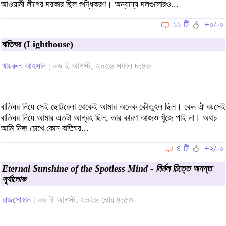
আওয়ামী লীগের দরকার ছিল শুদ্ধিকরণ। অন্যান্য দলগুলোরও...
১১ টি
+০/-০
বাতিঘর (Lighthouse)
খায়রুল আহসান
| ০৬ ই আগস্ট, ২০২৬ সকাল ৮:৪৬
বাতিঘর নিয়ে সেই ছোট্টবেলা থেকেই আমার অনেক কৌতুহল ছিল। কেন ঐ বয়সেই
বাতিঘর নিয়ে আমার এতটা আগ্রহ ছিল, তার কারণ আজও খুঁজে পাই না। অথচ
আমি নিজ চোখে কোন বাতিঘর...
৪ টি
+২/-০
Eternal Sunshine of the Spotless Mind - নির্মল চিত্তে অনন্ত
সূর্যালোক
রাজসোহান
| ০৬ ই আগস্ট, ২০২৬ ভোর ৪:৫৩