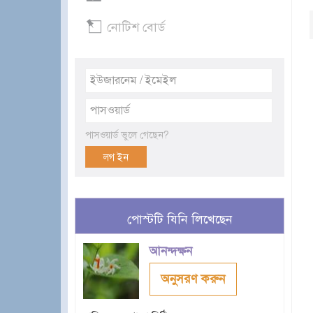
নোটিশ বোর্ড
পাসওয়ার্ড ভুলে গেছেন?
পোস্টটি যিনি লিখেছেন
আনন্দক্ষন
অনুসরণ করুন