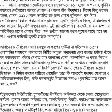
নয়। কারণ, বাংলাদেশে মেট্রোরেল তুলনামূলকভাবে নতুন হলেও জাপানসহ পৃথিবীর
বহুদেশে মেট্রোরেল রয়েছে যেখানে এ ধরনের বাঁক বিদ্যমান। বিশেষ কিছু ভয়াবহ
ঘটনা, যেমন, ১৯৯৫ সালে সংঘটিত জাপানের কোবে ভূমিকম্প, বাদ দিলে
মেট্রোরেলের বিয়ারিং প্যাড খসে পড়ার মতো দুর্ঘটনা পৃথিবীতে বিরল, যা বাংলাদেশে
এক বছরের কিছু বেশি সময়ের মধ্যে দুই বার ঘটে গেল। কাজেই, স্রেফ কম্পন বা
অতিরিক্ত চাপের দোহাই দিয়ে এমন দুর্ঘটনা জায়েজ করার সুযোগ আছে মনে হয়
না। এখানে কারিগরি ত্রুটি রয়েছে অবশ্যই।
জাপানের মেট্রোরেল স্থাপনাসমূহে এ ধরণের দুর্ঘটনা না ঘটলেও সেদেশের
কোম্পানির সহায়তায় বাংলাদেশে নির্মিত অনুরূপ স্থাপনায় কেন বারবার দুর্ঘটনা ঘটছে
তা যথাযথভাবে খতিয়ে দেখতে হলে জাপানের যেসব কোম্পানিকে এ কাজে নিয়োগ
দেওয়া হয়েছিল তাদের অভিজ্ঞতার ব্যাপ্তি এবং গভীরতাও খতিয়ে দেখার অবকাশ
রয়েছে। প্রশ্ন জাগে, যেসব বিদেশি কোম্পানি বাংলাদেশের মেট্রোরেল কাঠামো
ডিজাইন ও নির্মাণ কাজের দায়িত্ব পেয়েছিল তারা কি আদতেই যথাযথ যোগ্যতা ও
অভিজ্ঞতাসম্পন্ন ছিল, নাকি কনসালটেন্ট নিয়োগের সময়ও প্রভাবিত হয়ে আপস
করা হয়েছে?
স্ট্রাকচারাল ইঞ্জিনিয়ারিং প্র্যাকটিসের দীর্ঘদিনের অভিজ্ঞতা থেকে ঢাকার মেট্রোরেল
দুর্ঘটনা প্রসঙ্গে আমার অভিমত হল, অনতিবিলম্বে বিয়ারিং প্যাডগুলোর স্ট্রাকচারাল
ইন্সপেকশনের উদ্যোগ গ্রহণ করে কোথাও দৃশ্যমান সমস্যা থাকলে তা সমাধানের
উদ্যোগ নেওয়া। ত্রুটিপূর্ণ কিছু প্যাড সরিয়ে নিয়ে নতুনভাবে স্থাপনের