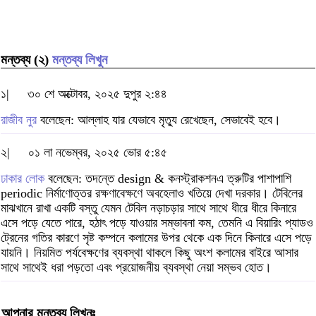
মন্তব্য (২)
মন্তব্য লিখুন
১|
৩০ শে অক্টোবর, ২০২৫ দুপুর ২:৪৪
রাজীব নুর
বলেছেন: আল্লাহ যার যেভাবে মৃত্যু রেখেছেন, সেভাবেই হবে।
২|
০১ লা নভেম্বর, ২০২৫ ভোর ৫:৪৫
ঢাকার লোক
বলেছেন: তদন্তে design & কনস্ট্রাকশনএ ত্রুটির পাশাপাশি
periodic নির্মাণোত্তর রক্ষণাবেক্ষণে অবহেলাও খতিয়ে দেখা দরকার। টেবিলের
মাঝখানে রাখা একটি বস্তু যেমন টেবিল নড়াচড়ার সাথে সাথে ধীরে ধীরে কিনারে
এসে পড়ে যেতে পারে, হঠাৎ পড়ে যাওয়ার সম্ভাবনা কম, তেমনি এ বিয়ারিং প্যাডও
ট্রেনের গতির কারণে সৃষ্ট কম্পনে কলামের উপর থেকে এক দিনে কিনারে এসে পড়ে
যায়নি। নিয়মিত পর্যবেক্ষণের ব্যবস্থা থাকলে কিছু অংশ কলামের বাইরে আসার
সাথে সাথেই ধরা পড়তো এবং প্রয়োজনীয় ব্যবস্থা নেয়া সম্ভব হোত।
আপনার মন্তব্য লিখুনঃ