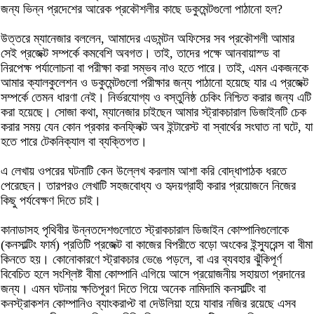
জন্য ভিন্ন প্রদেশের আরেক প্রকৌশলীর কাছে ডকুমেন্টগুলো পাঠানো হল?
উত্তরে ম্যানেজার বললেন, আমাদের এডমন্টন অফিসের সব প্রকৌশলী আমার
সেই প্রজেক্ট সম্পর্কে কমবেশি অবগত। তাই, তাদের পক্ষে আনবায়াস্ড বা
নিরপেক্ষ পর্যালোচনা বা পরীক্ষা করা সম্ভব নাও হতে পারে। তাই, এমন একজনকে
আমার ক্যালকুলেশন ও ডকুমেন্টগুলো পরীক্ষার জন্য পাঠানো হয়েছে যার এ প্রজেক্ট
সম্পর্কে তেমন ধারণা নেই। নির্ভরযোগ্য ও বস্তুনিষ্ঠ চেকিং নিশ্চিত করার জন্য এটি
করা হয়েছে। সোজা কথা, ম্যানেজার চাইছেন আমার স্ট্রাকচারাল ডিজাইনটি চেক
করার সময় যেন কোন প্রকার কনফ্লিক্ট অব ইন্টারেস্ট বা স্বার্থের সংঘাত না ঘটে, যা
হতে পারে টেকনিক্যাল বা ব্যক্তিগত।
এ লেখায় ওপরের ঘটনাটি কেন উল্লেখ করলাম আশা করি বোদ্ধাপাঠক ধরতে
পেরেছেন। তারপরও লেখাটি সহজবোধ্য ও হৃদয়গ্রাহী করার প্রয়োজনে নিজের
কিছু পর্যবেক্ষণ দিতে চাই।
কানাডাসহ পৃথিবীর উন্নতদেশগুলোতে স্ট্রাকচারাল ডিজাইন কোম্পানিগুলোকে
(কনসাল্টিং ফার্ম) প্রতিটি প্রজেক্ট বা কাজের বিপরীতে বড়ো অংকের ইন্স্যুরেন্স বা বীমা
কিনতে হয়। কোনোকারণে স্ট্রাকচার ভেঙে পড়লে, বা এর ব্যবহার ঝুঁকিপূর্ণ
বিবেচিত হলে সংশ্লিষ্ট বীমা কোম্পানি এগিয়ে আসে প্রয়োজনীয় সহায়তা প্রদানের
জন্য। এমন ঘটনায় ক্ষতিপূরণ দিতে গিয়ে অনেক নামিদামি কনসাল্টিং বা
কনস্ট্রাকশন কোম্পানিও ব্যাংকরাপ্ট বা দেউলিয়া হয়ে যাবার নজির রয়েছে এসব