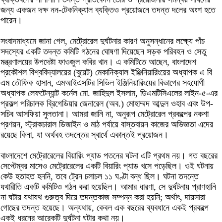
জন্য একজন দক্ষ নন-টেকনিক্যাল ব্যক্তিও প্রয়োজনে তদন্ত দলের অংশ হতে
পারেন।
সংবাদমাধ্যমে জানা গেল, মেট্রোরেল দুর্ঘটনার কারণ অনুসন্ধানের লক্ষ্যে পাঁচ
সদস্যের একটি তদন্ত কমিটি গঠনের ঘোষণা দিয়েছেন সড়ক পরিবহন ও সেতু
মন্ত্রণালয়ের উপদেষ্টা ফাওজুল কবির খান। এ কমিটিতে আছেন, বাংলাদেশ
প্রকৌশল বিশ্ববিদ্যালয়ের (বুয়েট) মেকানিক্যাল ইঞ্জিনিয়ারিংয়ের অধ্যাপক এ বি
এম তৌফিক হাসান, এমআইএসটির সিভিল ইঞ্জিনিয়ারিংয়ের বিভাগের সহযোগী
অধ্যাপক লেফটেন্যান্ট কর্নেল মো. জাহিদুল ইসলাম, ডিএমটিসিএলের লাইন-৫-এর
প্রকল্প পরিচালক ব্রিগেডিয়ার জেনারেল (অব.) মোহাম্মদ আব্দুল ওহাব এবং উপ-
সচিব আসফিয়া সুলতানা। আমরা জানি না, অনুরূপ মেট্রোরেল প্রকল্পের নকশা
প্রণয়ন, স্ট্রাকচারাল ডিজাইন ও মাঠ পর্যায়ে বাস্তবায়ন কাজের অভিজ্ঞতা এদের
রয়েছে কিনা, যা অর্থবহ তদন্তের স্বার্থে একান্তই প্রয়োজন।
বাংলাদেশে মেট্রোরেলের বিয়ারিং প্যাড পতনের ঘটনা এটি প্রথম নয়। গত বছরের
সেপ্টেম্বর মাসেও মেট্রোরেলের একটি বিয়ারিং প্যাড খসে পড়েছিল। ওই ঘটনায়
কেউ হতাহত হননি, তবে ট্রেন চলাচল ১১ ঘণ্টা বন্ধ ছিল। ঘটনা তদন্তে
যথারীতি একটি কমিটিও গঠন করা হয়েছিল। আমার ধারণা, সে দুর্ঘটনায় প্রাণহানি
না ঘটায় যথাযথ গুরুত্ব দিয়ে তদন্তকাজ সম্পন্ন করা হয়নি; অর্থাৎ, দায়সারা
গোছের তদন্ত হয়েছে। অন্যথায়, কেবল এক বছরের ব্যবধানে একই প্রকল্পে
একই ধরনের আরেকটি দুর্ঘটনা ঘটার কথা নয়।