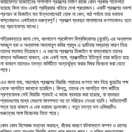
কাঠামোগত ডিজাইনের পাশাপাশি প্রকল্পের নির্মাণ কাজে কোন প্রকার গাফেলতি
হয়েছে কিনা তাও একই প্রক্রিয়ায় খতিয়ে দেখা প্রয়োজন। একটি প্রকল্পের নকশা
প্রণয়ন বা ডিজাইন যত উন্নতমানেরই হোক না কেন, মাঠ পর্যাযে তার যথাযথ
বাস্তবায়নও একইভাবে গুরুত্বপূর্ণ। প্রকল্পে ব্যবহৃত মালামালের গুণগতমানও হতে
হয় গ্রহণযোগ্য মানের।
পত্রিকান্তরে জানা গেল, বাংলাদেশ প্রকৌশল বিশ্ববিদ্যালয় (বুয়েট) এর অধ্যাপক
সামছুল হক ও অধ্যাপক আহসানুল কবির প্রমুখ এ দুর্ঘটনার সম্ভাব্য কারণ নিয়ে
তাদের মতামত দিয়েছেন। এ ধরণের প্রকল্পের ডিজাইন বা বাস্তবায়নে তাদের
বাস্তব অভিজ্ঞতা থাকলে, এবং একই সঙ্গে, প্রকল্পটিতে ইতিপূর্বে তারা জড়িত হয়ে
না থাকলে তাদেরও তদন্ত কমিটিতে অন্তর্ভুক্ত করার বিষয় বিবেচনা করা যেতে
পারে।
এও জানা যায়, আলোচ্য প্রকল্পের বিয়ারিং প্যাডের গুণগত মান নিয়ে বুয়েটের পক্ষ
থেকে আপত্তি জানানো হয়েছিল। কিন্তু, তাদের সে আপত্তি পাশ কাটিয়ে
প্রশ্নবোধক সেই বিয়ারিং প্যাডই এ কাজে ব্যবহার করা হয়েছে, বা ব্যবহৃত
প্যাডগুলোর মধ্যে যেগুলো মানসম্মত নয় তা সরিয়েও নেওয়া হয়নি। অভিযোগটি
সত্য হয়ে থাকলে এ এক ভয়াবহ দুঃসংবাদ। নতুন তদন্ত দল এবিষয়টিও
গুরুত্বের সঙ্গে বিবেচনায় নিতে পারে।
কোন কোন বিশেষজ্ঞ মন্তব্য করছেন, বাঁকের কারণে ঘটনাস্থলে কম্পন ও চাপের
পরিমাণ বেড়ে যাওয়ায় বিয়ারিং প্যাড খসে পড়তে পারে। এ যুক্তি গ্রহণযোগ্য