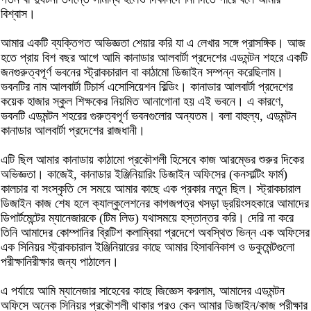
বিশ্বাস।
আমার একটি ব্যক্তিগত অভিজ্ঞতা শেয়ার করি যা এ লেখার সঙ্গে প্রাসঙ্গিক। আজ
হতে প্রায় বিশ বছর আগে আমি কানাডার আলবার্টা প্রদেশের এডমন্টন শহরে একটি
জনগুরুত্বপূর্ণ ভবনের স্ট্রাকচারাল বা কাঠামো ডিজাইন সম্পন্ন করেছিলাম।
ভবনটির নাম আলবার্টা টিচার্স এসোসিয়েশন বিল্ডিং। কানাডার আলবার্টা প্রদেশের
কয়েক হাজার স্কুল শিক্ষকের নিয়মিত আনাগোনা হয় এই ভবনে। এ কারণে,
ভবনটি এডমন্টন শহরের গুরুত্বপূর্ণ ভবনগুলোর অন্যতম। বলা বাহুল্য, এডমন্টন
কানাডার আলবার্টা প্রদেশের রাজধানী।
এটি ছিল আমার কানাডায় কাঠামো প্রকৌশলী হিসেবে কাজ আরম্ভের শুরুর দিকের
অভিজ্ঞতা। কাজেই, কানাডার ইঞ্জিনিয়ারিং ডিজাইন অফিসের (কনসাল্টিং ফার্ম)
কালচার বা সংস্কৃতি সে সময়ে আমার কাছে এক প্রকার নতুন ছিল। স্ট্রাকচারাল
ডিজাইন কাজ শেষ হলে ক্যাল্কুলেশনের কাগজপত্র খসড়া ড্রয়িংসহকারে আমাদের
ডিপার্টমেন্টের ম্যানেজারকে (টিম লিড) যথাসময়ে হস্তান্তর করি। দেরি না করে
তিনি আমাদের কোম্পানির ব্রিটিশ কলাম্বিয়া প্রদেশে অবস্থিত ভিন্ন এক অফিসের
এক সিনিয়র স্ট্রাকচারাল ইঞ্জিনিয়ারের কাছে আমার হিসাবনিকাশ ও ডকুমেন্টগুলো
পরীক্ষানিরীক্ষার জন্য পাঠালেন।
এ পর্যায়ে আমি ম্যানেজার সাহেবের কাছে জিজ্ঞেস করলাম, আমাদের এডমন্টন
অফিসে অনেক সিনিয়র প্রকৌশলী থাকার পরও কেন আমার ডিজাইন/কাজ পরীক্ষার