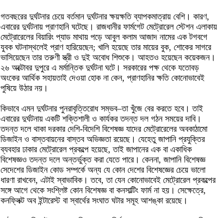
গতবছরের দুর্ঘটনার চেয়ে বর্তমান দুর্ঘটনার ক্ষয়ক্ষতি ব্যাপকমাত্রায় বেশি। কারণ,
এবারের দুর্ঘটনায় প্রাণহানি ঘটেছে। রাজধানীর ফার্মগেট মেট্রোরেল স্টেশন এলাকায়
মেট্রোরেলের বিয়ারিং প্যাড মাথায় পড়ে আবুল কলাম আজাদ নামের এক টগবগে
যুবক ঘটনাস্থলেই প্রাণ হারিয়েছেন; খালি হয়েছে তার মায়ের বুক, শোকের সাগরে
ভাসিয়েছেন তার তরুণী স্ত্রী ও দুই অবোধ শিশুকে। আহতও হয়েছেন কয়েকজন।
২৬ অক্টোবর দুপুরে এ মর্মান্তিক দুর্ঘটনা ঘটে। সরকারের পক্ষ থেকে যতোবড়
অংকের আর্থিক সহায়তাই দেওয়া হোক না কেন, প্রাণহানির ক্ষতি কোনোভাবেই
পুষিয়ে উঠার নয়।
কিভাবে এমন দুর্ঘটনার পুনরাবৃত্তিরোধ সম্ভব–তা খুঁজে বের করতে হবে। তাই
এবারের দুর্ঘটনায় একটি শক্তিশালী ও কার্যকর তদন্ত দল গঠন সময়ের দাবি।
তদন্ত দলে থাকা দরকার দেশি-বিদেশি বিশেষজ্ঞ যাদের মেট্রোরেলের অবকাঠামো
ডিজাইন ও বাস্তবায়নের বাস্তব অভিজ্ঞতা রয়েছে। যেহেতু জাপানি প্রযুক্তির
ব্যবহার ঢাকার মেট্রোরেল প্রকল্পে হয়েছে, তাই জাপানের এক বা একাধিক
বিশেষজ্ঞও তদন্ত দলে অন্তর্ভুক্ত করা যেতে পারে। কেননা, জাপানি বিশেষজ্ঞ
সেদেশের ডিজাইন কোড সম্পর্কে অন্য যে কোন দেশের বিশেষজ্ঞের চেয়ে ভালো
ধারণা রাখবেন, এটাই স্বাভাবিক। তবে, তা যেন কোনোভাবেই মেট্রোরেল প্রকল্পের
সঙ্গে আগে থেকে সংশ্লিষ্ট কোন বিশেষজ্ঞ বা কনসাল্টিং ফার্ম না হয়। সেক্ষেত্রে,
কনফ্লিক্ট অব ইন্টারেস্ট বা স্বার্থের সংঘাত ঘটার সমূহ আশঙ্কা রয়েছে।