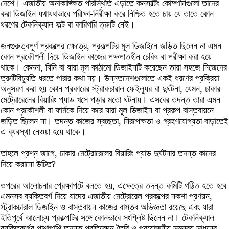
দেশে। এজাতীয় অনাকাঙ্ক্ষিত পরিস্থিতি এড়াতে কনসাল্টিং কোম্পানিগুলো তাদের
করা ডিজাইন যথাযথভাবে পরীক্ষা-নিরীক্ষা করে নিশ্চিত হতে চায় যে তাতে কোন
ধরণের টেকনিক্যাল ফল্ট বা কারিগরি ত্রুটি নেই।
জনগুরুত্বপূর্ণ প্রকল্পের ক্ষেত্রে, প্রকল্পটির মূল ডিজাইনে জড়িত ছিলেন না এমন
কোন প্রকৌশলী দিয়ে ডিজাইন কাজের পক্ষপাতহীন চেকিং বা পরীক্ষা করা হয়ে
থাকে। কেননা, যিনি বা যারা মূল কাঠামো ডিজাইনটি করেছেন তারা সহজে নিজেদের
ত্রুটিবিচ্যুতি ধরতে পারার কথা নয়। উন্নতদেশগুলোতে একই ধরণের প্রক্রিয়া
অনুসরণ করা হয় কোন প্রকারের স্ট্রাকচারাল ফেইল্যুর বা দুর্ঘটনা, যেমন, ঢাকার
মেট্রোরেলের বিয়ারিং প্যাড খসে পড়ার মতো ঘটনায়। এসবের তদন্ত তারা এমন
কোন প্রকৌশলী বা ফার্মকে দিয়ে করে যারা মূল ডিজাইন বা প্রকল্প বাস্তবায়নে
জড়িত ছিলেন না। তদন্ত কাজের স্বচ্ছতা, নিরপেক্ষতা ও গ্রহণযোগ্যতা বাড়াতেই
এ ব্যবস্থা নেওয়া হয়ে থাকে।
তাহলে প্রশ্ন জাগে, ঢাকার মেট্রোরেলের বিয়ারিং প্যাড দুর্ঘটনার তদন্ত কাদের
দিয়ে করানো উচিত?
ওপরের আলোচনার প্রেক্ষাপটে বলতে হয়, এক্ষেত্রে তদন্ত কমিটি গঠিত হতে হবে
এমনসব ব্যক্তিবর্গ দিয়ে যাদের এজাতীয় মেট্রোরেল প্রকল্পের নকশা প্রণয়ন,
স্ট্রাকচারাল ডিজাইন ও বাস্তবায়ন কাজের বাস্তব অভিজ্ঞতা রয়েছে এবং যারা
ইতিপূর্বে আলোচ্য প্রকল্পটির সঙ্গে কোনভাবে সংশ্লিষ্ট ছিলেন না। টেকনিক্যাল
ব্যক্তিবর্গের পাশাপাশি তদন্ত প্রতিবেদন তৈরি ও প্রয়োজনীয় সমন্বয় সাধনের