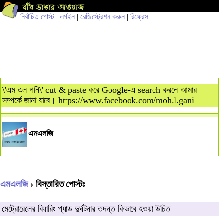
নির্বাচিত পোস্ট
|
লগইন
|
রেজিস্ট্রেশন করুন
|
রিফ্রেস
\'এম এল গনি\' cut & paste করে Google-এ search করলে আমার
সম্পর্কে জানা যাবে। https://www.facebook.com/moh.l.gani
এমএলজি
এমএলজি
› বিস্তারিত পোস্টঃ
মেট্রোরেলের বিয়ারিং প্যাড দুর্ঘটনার তদন্ত কিভাবে হওয়া উচিত