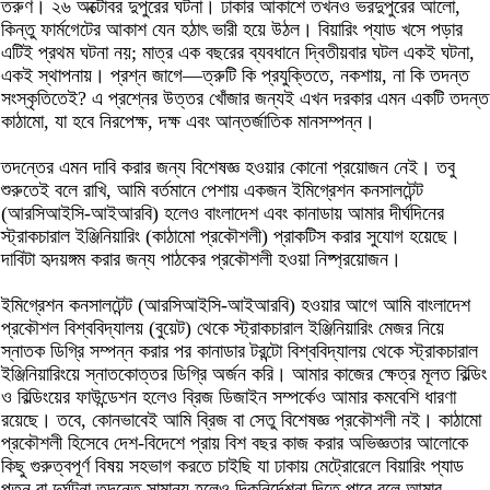
তরুণ। ২৬ অক্টোবর দুপুরের ঘটনা। ঢাকার আকাশে তখনও ভরদুপুরের আলো,
কিন্তু ফার্মগেটের আকাশ যেন হঠাৎ ভারী হয়ে উঠল। বিয়ারিং প্যাড খসে পড়ার
এটিই প্রথম ঘটনা নয়; মাত্র এক বছরের ব্যবধানে দ্বিতীয়বার ঘটল একই ঘটনা,
একই স্থাপনায়। প্রশ্ন জাগে—ত্রুটি কি প্রযুক্তিতে, নকশায়, না কি তদন্ত
সংস্কৃতিতেই? এ প্রশ্নের উত্তর খোঁজার জন্যই এখন দরকার এমন একটি তদন্ত
কাঠামো, যা হবে নিরপেক্ষ, দক্ষ এবং আন্তর্জাতিক মানসম্পন্ন।
তদন্তের এমন দাবি করার জন্য বিশেষজ্ঞ হওয়ার কোনো প্রয়োজন নেই। তবু
শুরুতেই বলে রাখি, আমি বর্তমানে পেশায় একজন ইমিগ্রেশন কনসালটেন্ট
(আরসিআইসি-আইআরবি) হলেও বাংলাদেশ এবং কানাডায় আমার দীর্ঘদিনের
স্ট্রাকচারাল ইঞ্জিনিয়ারিং (কাঠামো প্রকৌশলী) প্রাকটিস করার সুযোগ হয়েছে।
দাবিটা হৃদয়ঙ্গম করার জন্য পাঠকের প্রকৌশলী হওয়া নিষ্প্রয়োজন।
ইমিগ্রেশন কনসালটেন্ট (আরসিআইসি-আইআরবি) হওয়ার আগে আমি বাংলাদেশ
প্রকৌশল বিশ্ববিদ্যালয় (বুয়েট) থেকে স্ট্রাকচারাল ইঞ্জিনিয়ারিং মেজর নিয়ে
স্নাতক ডিগ্রি সম্পন্ন করার পর কানাডার টরন্টো বিশ্ববিদ্যালয় থেকে স্ট্রাকচারাল
ইঞ্জিনিয়ারিংয়ে স্নাতকোত্তর ডিগ্রি অর্জন করি। আমার কাজের ক্ষেত্র মূলত বিল্ডিং
ও বিল্ডিংয়ের ফাউন্ডেশন হলেও ব্রিজ ডিজাইন সম্পর্কেও আমার কমবেশি ধারণা
রয়েছে। তবে, কোনভাবেই আমি ব্রিজ বা সেতু বিশেষজ্ঞ প্রকৌশলী নই। কাঠামো
প্রকৌশলী হিসেবে দেশ-বিদেশে প্রায় বিশ বছর কাজ করার অভিজ্ঞতার আলোকে
কিছু গুরুত্বপূর্ণ বিষয় সহভাগ করতে চাইছি যা ঢাকায় মেট্রোরেলে বিয়ারিং প্যাড
পতন বা দুর্ঘটনা তদন্তে সামান্য হলেও দিকনির্দেশনা দিতে পারে বলে আমার