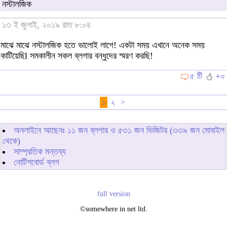
নস্টালজিক
১৩ ই জুলাই, ২০১৯ রাত ৮:০৪
মাঝে মাঝে নস্টালজিক হতে ভালোই লাগে! একটা সময় এখানে অনেক সময়
কাটিয়েছিl সমকালীন সকল ব্লগার বন্ধুদের স্মরণ করছি!
৫ টি
+০
১
২
>
অনলাইনে আছেনঃ
১১
জন ব্লগার ও
৫৩১
জন ভিজিটর (৩৩৯ জন মোবাইল
থেকে)
সাম্প্রতিক মন্তব্য
নোটিশবোর্ড ব্লগ
full version
©somewhere in net ltd.