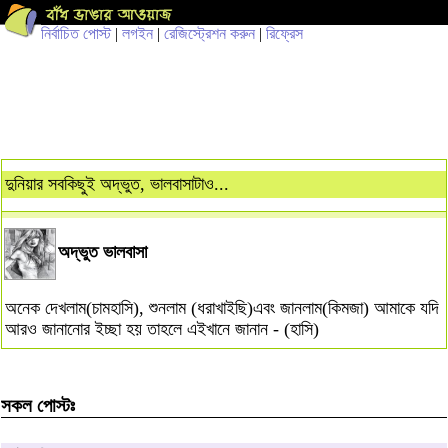
নির্বাচিত পোস্ট
|
লগইন
|
রেজিস্ট্রেশন করুন
|
রিফ্রেস
দুনিয়ার সবকিছুই অদ্ভুত, ভালবাসাটাও...
অদ্ভুত ভালবাসা
অনেক দেখলাম(চামহাসি), শুনলাম (ধরাখাইছি)এবং জানলাম(কিমজা) আমাকে যদি
আরও জানানোর ইচ্ছা হয় তাহলে এইখানে জানান - (হাসি)
সকল পোস্টঃ