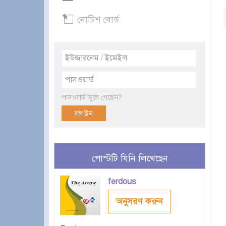
নোটিশ বোর্ড
পাসওয়ার্ড ভুলে গেছেন?
পোস্টটি যিনি লিখেছেন
ferdous
অনুসরণ করুন