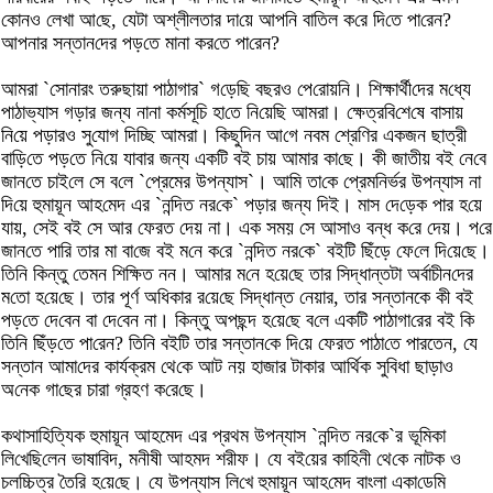
কোনও লেখা আ‌ছে, যেটা অশ্লীলতার দা‌য়ে আপ‌নি বা‌তিল ক‌রে দি‌তে পা‌রেন?
আপনার সন্তান‌দের পড়‌তে মানা কর‌তে পা‌রেন?
আমরা `‌সোনারং তরুছায়া পাঠাগার` গ‌ড়ে‌ছি বছরও পে‌রোয়‌নি। শিক্ষার্থী‌দের ম‌ধ্যে
পাঠাভ্যাস গড়ার জন্য নানা কর্মসূ‌চি হা‌তে নি‌য়ে‌ছি আমরা। ক্ষেত্রবি‌শে‌ষে বাসায়
নি‌য়ে পড়ারও সু‌যোগ দি‌চ্ছি আমরা। কিছুদিন আ‌গে নবম শ্রেণির একজন ছাত্রী
বা‌ড়ি‌তে পড়‌তে নি‌য়ে যাবার জন্য এক‌টি বই চায় আমার কা‌ছে। কী জাতীয় বই নে‌বে
জান‌তে চাই‌লে সে ব‌লে `‌প্রেমের উপন্যাস`। আ‌মি তা‌কে প্রেমনির্ভর উপন্যাস না
দি‌য়ে হুমায়ূন আহ‌মেদ এর `ন‌ন্দিত নর‌কে` পড়ার জন্য দিই। মাস দে‌ড়েক পার হ‌য়ে
যায়, সেই বই সে আর ফেরত দেয় না। এক সময় সে আসাও বন্ধ ক‌রে দেয়। প‌রে
জান‌তে পা‌রি তার মা বা‌জে বই ম‌নে ক‌রে `ন‌ন্দিত নর‌কে` বই‌টি ছি‌ঁড়ে ফে‌লে দি‌য়ে‌ছে।
তি‌নি কিন্তু তেমন শি‌ক্ষিত নন। আমার ম‌নে হ‌য়ে‌ছে তার সিদ্ধান্তটা অর্বাচীন‌দের
ম‌তো হ‌য়ে‌ছে। তার পূর্ণ অ‌ধিকার র‌য়ে‌ছে সিদ্ধান্ত নেয়ার, তার সন্তানকে কী বই
পড়‌তে দে‌বেন বা দে‌বেন না। কিন্তু অপছন্দ হ‌য়ে‌ছে ব‌লে এক‌টি পাঠাগা‌রের বই কি
তি‌নি ছিঁড়‌তে পা‌রেন? তি‌নি বই‌টি তার সন্তান‌কে দি‌য়ে ফেরত পাঠা‌তে পা‌রতেন, যে
সন্তান আমা‌দের কার্যক্রম থে‌কে আট নয় হাজার টাকার আ‌র্থিক সু‌বিধা ছাড়াও
অ‌নেক গা‌ছের চারা গ্রহণ ক‌রে‌ছে।
কথাসা‌হি‌ত্যিক হুমায়ূন আহমেদ এর প্রথম উপন্যাস `ন‌ন্দিত নর‌কে`র ভূ‌মিকা
লি‌খে‌ছি‌লেন ভাষা‌বিদ, মনীষী আহমদ শরীফ। যে বই‌য়ের কা‌হিনী থে‌কে নাটক ও
চল‌চ্চিত্র তৈ‌রি হ‌য়ে‌ছে। যে উপন্যাস লি‌খে হুমায়ূন আহ‌মেদ বাংলা একা‌ডে‌মি