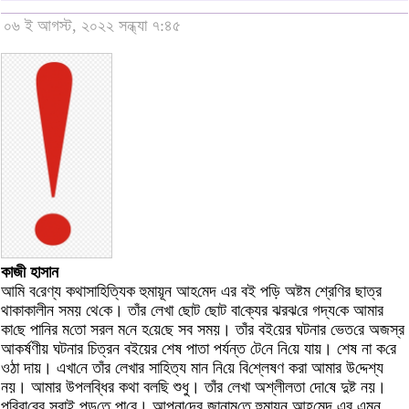
০৬ ই আগস্ট, ২০২২ সন্ধ্যা ৭:৪৫
কাজী হাসান
আ‌মি ব‌রেণ্য কথাসা‌হি‌ত্যিক হুমায়ূন আহ‌মেদ এর বই প‌ড়ি অষ্টম শ্রেণির ছাত্র
থাকাকালীন সময় থে‌কে। তাঁর লেখা ছোট ছোট বা‌ক্যের ঝরঝ‌রে গদ্য‌কে আমার
কা‌ছে পা‌নির ম‌তো সরল ম‌নে হ‌য়ে‌ছে সব সময়। তাঁর বই‌য়ের ঘটনার ভেত‌রে অজস্র
আকর্ষণীয় ঘটনার চিত্রন বইয়ের শেষ পাতা পর্যন্ত টে‌নে নি‌য়ে যায়। শেষ না ক‌রে
ওঠা দায়। এখা‌নে তাঁর লেখার সা‌হিত্য মান নি‌য়ে বি‌শ্লেষণ করা আমার উ‌দ্দেশ্য
নয়। আমার উপল‌ব্ধির কথা বল‌ছি শুধু। তাঁর লেখা অশ্লীলতা দো‌ষে দুষ্ট নয়।
প‌রিবা‌রের সবাই পড়‌তে পা‌রে। আপনা‌দের জানাম‌তে হুমায়ূন আহ‌মেদ এর এমন