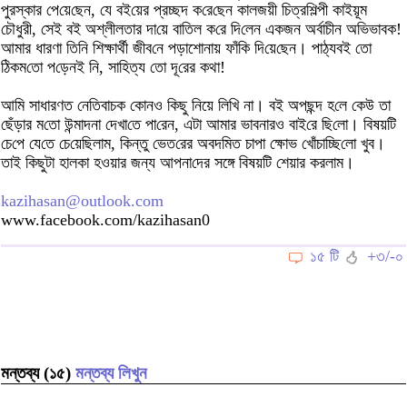
পুরস্কার পে‌য়ে‌ছেন, যে বই‌য়ের প্রচ্ছদ ক‌রে‌ছে‌ন কালজয়ী চিত্রশিল্পী কাইয়ূম
চে‌ৗধুরী, সেই বই অশ্লীলতার দা‌য়ে বা‌তিল ক‌রে দি‌লেন একজন অর্বাচীন অ‌ভিভাবক!
আমার ধারণা তি‌নি শিক্ষার্থী জীব‌নে পড়াশোনায় ফাঁ‌কি দি‌য়ে‌ছেন। পাঠ্যবই তো
ঠিকম‌তো প‌ড়েনই নি, সা‌হিত্য তো দূ‌রের কথা!
আ‌মি সাধারণত নে‌তিবাচক কোনও কিছু নিয়ে লি‌খি না। বই অপছন্দ হ‌লে কেউ তা
ছেঁড়ার ম‌তো উন্মাদনা দেখা‌তে পা‌রেন, এটা আমার ভাবনারও বাই‌রে ছি‌লো। বিষয়‌টি
চে‌পে যে‌তে চে‌য়ে‌ছিলাম, কিন্তু ভেত‌রের অবদ‌মিত চাপা ক্ষোভ খোঁচা‌চ্ছি‌লো খুব।
তাই কিছুটা হালকা হওয়ার জন্য আপনা‌দের সঙ্গে বিষয়‌টি শেয়ার ক‌রলাম।
kazihasan@outlook.com
www.facebook.com/kazihasan0
১৫ টি
+৩/-০
মন্তব্য (১৫)
মন্তব্য লিখুন