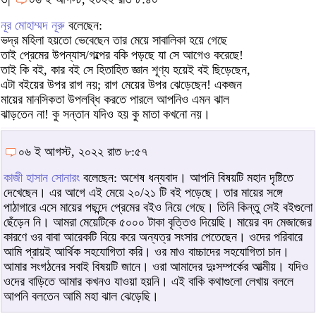
নূর মোহাম্মদ নূরু
বলেছেন:
ভদ্র মহিলা হয়তো ভেবেছেন তার মেয়ে সাবালিকা হয়ে গেছে
তাই প্রেমের উপন্যাস/গল্পের বকি পড়ছে যা সে আগেও করেছে!
তাই কি বই, কার বই সে হিতাহিত জ্ঞান শূণ্য হয়েই বই ছিড়েছেন,
এটা বইয়ের উপর রাগ নয়; রাগ মেয়ের উপর ঝেড়েছেন! একজন
মায়ের মানসিকতা উপলব্ধি করতে পারলে আপনিও এমন ঝাল
ঝাড়তেন না! কু সন্তান যদিও হয় কু মাতা কখনো নয়।
০৬ ই আগস্ট, ২০২২ রাত ৮:৫৭
কাজী হাসান সোনারং
বলেছেন: অশেষ ধন্যবাদ। আপনি বিষয়টি মহান দৃষ্টিতে
দেখেছেন। এর আগে এই মেয়ে ২০/২১ টি বই পড়েছে। তার মায়ের সঙ্গে
পাঠাগারে এসে মায়ের পছন্দে প্রেমের বইও নিয়ে গেছে। তিনি কিন্তু সেই বইগুলো
ছেঁড়েন নি। আমরা মেয়েটিকে ৫০০০ টাকা বৃত্তিও দিয়েছি। মায়ের বদ মেজাজের
কারণে ওর বাবা আরেকটি বিয়ে করে অন্যত্র সংসার পেতেছেন। ওদের পরিবারে
আমি প্রায়ই আর্থিক সহযোগিতা করি। ওর মাও বাচ্চাদের সহযোগিতা চান।
আমার সংগঠনের সবাই বিষয়টি জানে। ওরা আমাদের দুঃসম্পর্কের আত্মীয়। যদিও
ওদের বাড়িতে আমার কখনও যাওয়া হয়নি। এই বাকি কথাগুলো লেখায় বললে
আপনি বলতেন আমি মহা ঝাল ঝেড়েছি।