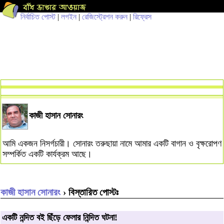
নির্বাচিত পোস্ট
|
লগইন
|
রেজিস্ট্রেশন করুন
|
রিফ্রেস
কাজী হাসান সোনারং
আমি একজন নিসর্গচারী। সোনারং তরুছায়া নামে আমার একটি বাগান ও বৃক্ষরোপণ
সম্পর্কিত একটি কার্যক্রম আছে।
কাজী হাসান সোনারং
› বিস্তারিত পোস্টঃ
এক‌টি ন‌ন্দিত বই ছিঁড়ে ফেলার নি‌ন্দিত ঘটনা!