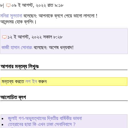
৮|
০৯ ই আগস্ট, ২০২২ রাত ৯:১৮
মনিরা সুলতানা
বলেছেন: আপনাকে ব্লগে পেয়ে ভালো লাগলো !
আনন্দময় হোক ব্লগিং।
১২ ই আগস্ট, ২০২২ সকাল ৮:২৮
কাজী হাসান সোনারং
বলেছেন: অশেষ ধন্যবাদ!
আপনার মন্তব্য লিখুনঃ
মন্তব্য করতে
লগ ইন
করুন
আলোচিত ব্লগ
জুলাই গণ-অভ্যুত্থানের দ্বিতীয় বার্ষিকীর ভাবনা
তেহরানের ছায়া কি এখন ঢাকা সেনানিবাসে ?