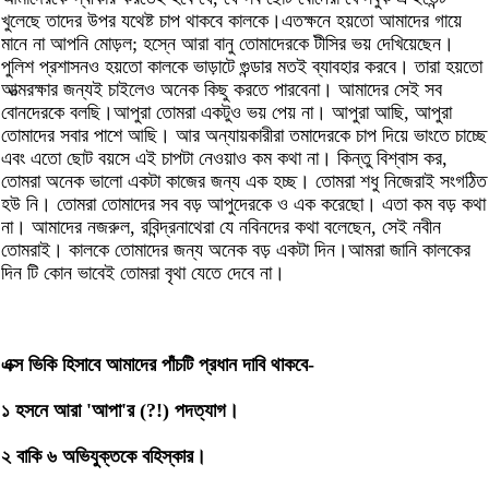
খুলেছে তাদের উপর যথেষ্ট চাপ থাকবে কালকে।এতক্ষনে হয়তো আমাদের গায়ে
মানে না আপনি মোড়ল; হস্নে আরা বানু তোমাদেরকে টীসির ভয় দেখিয়েছেন।
পুলিশ প্রশাসনও হয়তো কালকে ভাড়াটে গুন্ডার মতই ব্যাবহার করবে। তারা হয়তো
আত্মরক্ষার জন্যই চাইলেও অনেক কিছু করতে পারবেনা। আমাদের সেই সব
বোনদেরকে বলছি।আপুরা তোমরা একটুও ভয় পেয় না। আপুরা আছি, আপুরা
তোমাদের সবার পাশে আছি। আর অন্যায়কারীরা তমাদেরকে চাপ দিয়ে ভাংতে চাচ্ছে
এবং এতো ছোট বয়সে এই চাপটা নেওয়াও কম কথা না। কিন্তু বিশ্বাস কর,
তোমরা অনেক ভালো একটা কাজের জন্য এক হচ্ছ। তোমরা শধু নিজেরাই সংগঠিত
হউ নি। তোমরা তোমাদের সব বড় আপুদেরকে ও এক করেছো। এতা কম বড় কথা
না। আমাদের নজরুল, রবিন্দ্রনাথেরা যে নবিনদের কথা বলেছেন, সেই নবীন
তোমরাই। কালকে তোমাদের জন্য অনেক বড় একটা দিন।আমরা জানি কালকের
দিন টি কোন ভাবেই তোমরা বৃথা যেতে দেবে না।
এক্স ভিকি হিসাবে আমাদের পাঁচটি প্রধান দাবি থাকবে-
১ হসনে আরা 'আপা'র (?!) পদত্যাগ।
২ বাকি ৬ অভিযুক্তকে বহিস্কার।