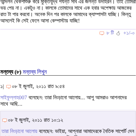
আন্দলন থেকশাশুরু করে মুক্তিযুদ্ধ পর্যন্ত সবি এর জলন্ত উদাহরন। তাই তোমরা
ভয় পেয় না। একটুও না। কালকে তোমাদের সাথে এক হবার অপেক্ষায় আজকের
রাত টা পার করবো। অনেক দিন পর কালকে আমাদের ক্যাম্পাসটা যাচ্ছি। কিন্তু
আসলেই কি সেই ফেলে আসা কেম্পাস্টায় যাচ্ছি!
৮ টি
+১/-০
মন্তব্য (৮)
মন্তব্য লিখুন
১|
০৮ ই জুলাই, ২০১১ রাত ৯:৫৪
সাইফুল্লাহ007
বলেছেন: তারা নিংড়ানো আলোয়... আপু আমরাও আপনাদের
সাথে আছি...
০৮ ই জুলাই, ২০১১ রাত ১০:১২
তারা নিংড়ানো আলোয়
বলেছেন: ভাইয়া, আপ্নারা আমাদেরকে নৈতিক সাপোর্ট দেন