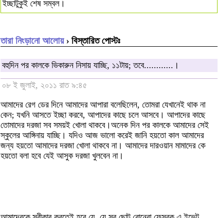
ইচ্ছাটুকুই শেষ সম্বল।
তারা নিংড়ানো আলোয়
› বিস্তারিত পোস্টঃ
বহুদিন পর কালকে ভিকারুন নিসায় যাচ্ছি, ১১টায়; তবে............।
০৮ ই জুলাই, ২০১১ রাত ৯:৪৫
আমাদের রেগ ডের দিনে আমাদের আপারা বলেছিলেন, তোমরা যেখানেই থাক না
কেন; যখনি আসতে ইচ্ছা করবে, আপাদের কাছে চলে আসবে। আপাদের কাছে
তোমাদের দরজা সব সময়ই খোলা থাকবে।অনেক দিন পর কালকে আমাদের সেই
স্কুলের আঙ্গিনায় যাচ্ছি। যদিও আজ ভালো করেই জানি হয়তো কাল আমাদের
জন্য হয়তো আমাদের দরজা খোলা থাকবে না। আমাদের দারওয়ান মামাদের কে
হয়তো বলা হবে যেই আসুক দরজা খুলবেন না।
আমাদেরকে স্বীকার করতেই হবে যে, যে সব ছোট বোনেরা ফেসবুক এ ইভেন্ট