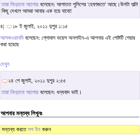
তারা নিংড়ানো আলোয়
বলেছেন: আপাতত পুলিশের 'হেফাজতে' আছে।উলটা পাল্টা
কিছু দেখলে আমরা আবার এক হয়ে যাবো!
৪|
১৮ ই জুলাই, ২০১১ দুপুর ১:১৫
আসকওয়ানমি
বলেছেন: গ্লোবাল ভয়েস অনলাইন-এ আপনার এই পোষ্টটি শেয়ার
করা হয়েছে
দেখুন
২৪ শে জুলাই, ২০১১ দুপুর ২:৫৫
তারা নিংড়ানো আলোয়
বলেছেন: ধন্যবাদ ভাই।
আপনার মন্তব্য লিখুনঃ
মন্তব্য করতে
লগ ইন
করুন