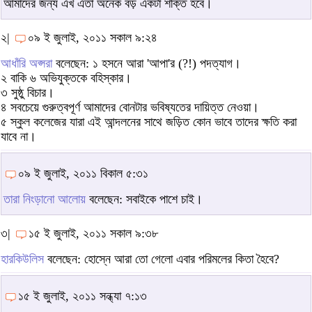
আমাদের জন্য এখ এতা অনেক বড় একটা শক্তি হবে।
২|
০৯ ই জুলাই, ২০১১ সকাল ৯:২৪
আধাঁরি অপ্সরা
বলেছেন: ১ হসনে আরা 'আপা'র (?!) পদত্যাগ।
২ বাকি ৬ অভিযুক্তকে বহিস্কার।
৩ সুষ্ঠু বিচার।
৪ সবচেয়ে গুরুত্বপূর্ণ আমাদের বোনটার ভবিষ্যতের দায়িত্ত নেওয়া।
৫ স্কুল কলেজের যারা এই আন্দলনের সাথে জড়িত কোন ভাবে তাদের ক্ষতি করা
যাবে না।
০৯ ই জুলাই, ২০১১ বিকাল ৫:৩১
তারা নিংড়ানো আলোয়
বলেছেন: সবাইকে পাশে চাই।
৩|
১৫ ই জুলাই, ২০১১ সকাল ৯:৩৮
হারকিউলিস
বলেছেন: হোস্নে আরা তো গেলো এবার পরিমলের কিতা হৈবে?
১৫ ই জুলাই, ২০১১ সন্ধ্যা ৭:১৩