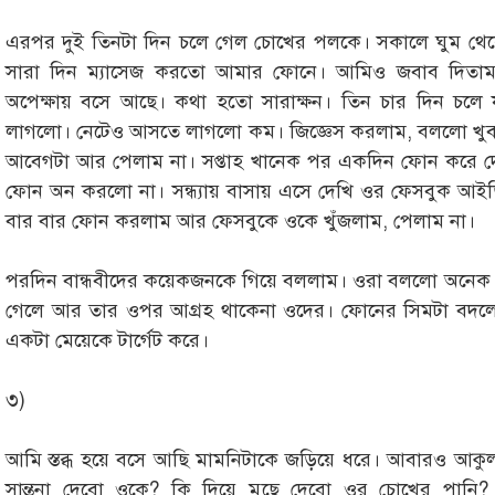
এরপর দুই তিনটা দিন চলে গেল চোখের পলকে। সকালে ঘুম থে
সারা দিন ম্যাসেজ করতো আমার ফোনে। আমিও জবাব দিতাম
অপেক্ষায় বসে আছে। কথা হতো সারাক্ষন। তিন চার দিন চলে 
লাগলো। নেটেও আসতে লাগলো কম। জিজ্ঞেস করলাম, বললো খু
আবেগটা আর পেলাম না। সপ্তাহ খানেক পর একদিন ফোন করে দেখি
ফোন অন করলো না। সন্ধ্যায় বাসায় এসে দেখি ওর ফেসবুক আইডি
বার বার ফোন করলাম আর ফেসবুকে ওকে খুঁজলাম, পেলাম না।
পরদিন বান্ধবীদের কয়েকজনকে গিয়ে বললাম। ওরা বললো অনেক
গেলে আর তার ওপর আগ্রহ থাকেনা ওদের। ফোনের সিমটা বদল
একটা মেয়েকে টার্গেট করে।
৩)
আমি স্তব্ধ হয়ে বসে আছি মামনিটাকে জড়িয়ে ধরে। আবারও আকুল
সান্ত্বনা দেবো ওকে? কি দিয়ে মুছে দেবো ওর চোখের পানি