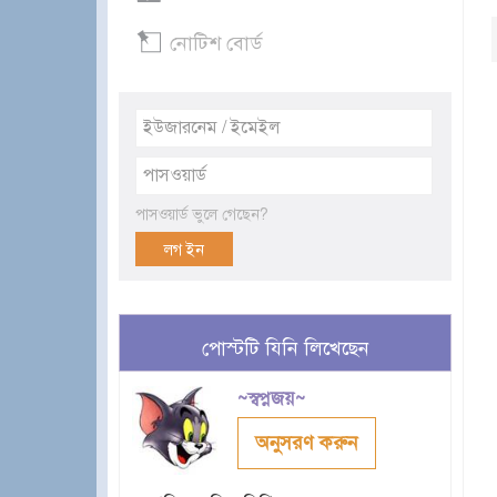
নোটিশ বোর্ড
পাসওয়ার্ড ভুলে গেছেন?
পোস্টটি যিনি লিখেছেন
~স্বপ্নজয়~
অনুসরণ করুন