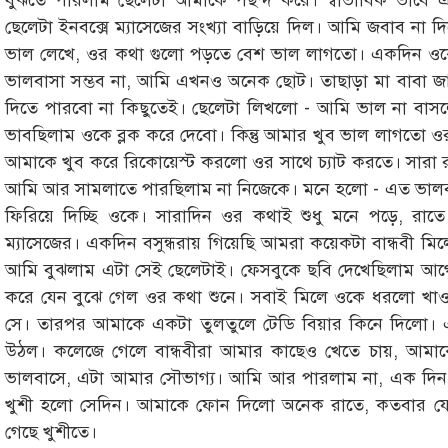
বুঝতে পারলাম ছেলেটা আমাকে পছন্দ করে। স্বাভাবিক ভাবে
ছেলেটা ইনবক্সে ম্যাসেজের সংখ্যা বাড়িয়ে দিল। আমি জবাব না
ভাল লেখে, ওর কথা গুলো পড়তে বেশ ভাল লাগতো। একদিন ওকে ব
ভালবাসা সম্ভব না, আমি এখনও অনেক ছোট। তাছাড়া মা বাবা জা
দিতে পারবো না কিছুতেই। ছেলেটা লিখলো - আমি ভাল না বা
ভাবছিলাম ওকে ব্লক করে দেবো। কিন্তু আমার খুব ভাল লাগতো ও
আমাকে খুব করে রিকোয়েস্ট করলো ওর সাথে চ্যাট করতে। সারা
আমি আর সামলাতে পারছিলাম না নিজেকে। মনে হলো - এত ভালব
ফিরিয়ে দিচ্ছি ওকে। সারাদিন ওর কথাই শুধু মনে পড়ে, রাত
ম্যাসেজের। একদিন বসুন্ধরায় গিয়েছি আমরা কয়েকটা বান্ধবী মি
আমি বুঝলাম এটা সেই ছেলেটাই। ফেসবুকে ছবি দেখেছিলাম আগ
করে যেন বুঝে গেল ওর কথা শুনে। সবাই মিলে ওকে ধরলো খা
সে। তারপর আমাকে একটা তুলতুলে টেডি বিয়ার কিনে দিলো। 
উঠল। কলেজে গেলে বান্ধবীরা আমার কাছেও খেতে চায়, আমাকে
ভালবাসে, এটা আমার সৌভাগ্য। আমি আর পারলাম না, এক দিন
খুশী হলো সেদিন। আমাকে ফোন দিলো অনেক রাতে, কতবার য
গেছে খুশীতে।