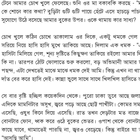
টেনে আমার চোখ খুলে ফেলেছে। শুনি ওর মা বকাবকি করছে - "মা
কে শোনে কার কথা? বুড়িটা গুটি গুটি পায়ে হেঁটে এসে হাচড়ে পা
সুযোগে উঠে বসেছে আমার বুকের উপর। ওকে থামায় কার সাধ্য?
চোখ খুলে কঠিন চোখে তাকালাম ওর দিকে, একটু থমকে গেল
সরিয়ে নিয়ে হাসি হাসি মুখে তাকিয়ে আছে। দিলাম এক ধমক - "
হাসিটা মিলিয়ে গেল, শূন্য দৃষ্টিতে কিছুক্ষণ তাকিয়ে রইলো আমার দ
কি না। তারপর ঠোঁট ফোলাতে শুরু করলো, বড় অভিমানী আমার
পছন্দ, এটা দেখতেই মাঝে মাঝে ধমক দেই আমি। কিন্তু এখন না থাম
দাঁত বের করে হাসি দেই। কান্না ভুলে সাথে সাথে খিলখিল হাসিত
সে বার বৃষ্টি হচ্ছিল কয়েকদিন থেকে। পুরো ঢাকা ডুবে আছে জল
এদিকে মামনিটার অসুখ, জ্বরে পড়ে আছে ছোট্ট পাখীটা। কোমর স
এসেছি, ওষুধ কিনে দিয়ে এসেছি। রাত তখন দেড়টার মত বাজে।
বোনটার ফোন, ধ্বক করে ওঠে বুকের ভেতর। ওপাশ থেকে বোনটা বল
কাছে যাবে, থামাতেই পারছি না, জ্বরও বেড়েছে। কিন্তু বাইরে য
"আসছি আমি"।