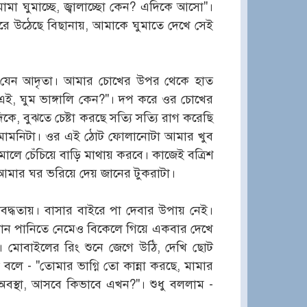
মা ঘুমাচ্ছে, জ্বালাচ্ছো কেন? এদিকে আসো"।
ঁচরে উঠেছে বিছানায়, আমাকে ঘুমাতে দেখে সেই
 যেন আদৃতা। আমার চোখের উপর থেকে হাত
এই, ঘুম ভাঙ্গালি কেন?"। দপ করে ওর চোখের
িকে, বুঝতে চেষ্টা করছে সত্যি সত্যি রাগ করেছি
 মামনিটা। ওর এই ঠোট ফোলানোটা আমার খুব
ালে চেঁচিয়ে বাড়ি মাথায় করবে। কাজেই বত্রিশ
ে আমার ঘর ভরিয়ে দেয় জানের টুকরাটা।
াবদ্ধতায়। বাসার বাইরে পা দেবার উপায় নেই।
মান পানিতে নেমেও বিকেলে গিয়ে একবার দেখে
 মোবাইলের রিং শুনে জেগে উঠি, দেখি ছোট
ে - "তোমার ভাগ্নি তো কান্না করছে, মামার
া অবস্থা, আসবে কিভাবে এখন?"। শুধু বললাম -