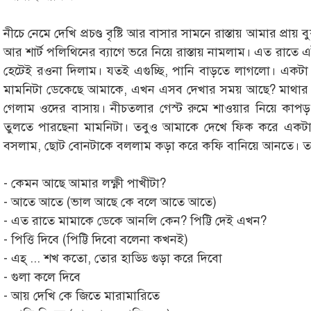
নীচে নেমে দেখি প্রচণ্ড বৃষ্টি আর বাসার সামনে রাস্তায় আমার প্রা
আর শার্ট পলিথিনের ব্যাগে ভরে নিয়ে রাস্তায় নামলাম। এত রাতে এই 
হেটেই রওনা দিলাম। যতই এগুচ্ছি, পানি বাড়তে লাগলো। একটা স
মামনিটা ডেকেছে আমাকে, এখন এসব দেখার সময় আছে? মাথার 
গেলাম ওদের বাসায়। নীচতলার গেস্ট রুমে শাওয়ার নিয়ে কাপড় 
তুলতে পারছেনা মামনিটা। তবুও আমাকে দেখে ফিক করে একটা
বসলাম, ছোট বোনটাকে বললাম কড়া করে কফি বানিয়ে আনতে। তার
- কেমন আছে আমার লক্ষ্ণী পাখীটা?
- আতে আতে (ভাল আছে কে বলে আতে আতে)
- এত রাতে মামাকে ডেকে আনলি কেন? পিট্টি দেই এখন?
- পিত্তি দিবে (পিট্টি দিবো বলেনা কখনই)
- এহ্‌ ... শখ কতো, তোর হাড্ডি গুড়া করে দিবো
- গুলা কলে দিবে
- আয় দেখি কে জিতে মারামারিতে