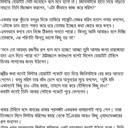
মিস্টার হোয়াইট সেটা শুনেছেন বলে মনে হলো না। জিনিসটাকে হাতে নিয়ে নাড়তে
নাড়তে তিনি জিজ্ঞেস করলেন, ‘এটা কীভাবে কাজ করে মরিস?’
একবার ভ্রু কুঁচকে বন্ধুর দিকে তাকিয়ে সার্জেন্ট-মেজর মরিস হতাশ গলায় বললেন,
‘এটাকে ডান হাতে শক্ত করে ধরে তোমার ইচ্ছের কথা জোরে করে বলবে।
এমনভাবে বলবে যেন নিজে ঠিকমত শুনতে পারো। কিন্তু আমি আবারও বলে দিচ্ছি
তোমাকে, এর পরিণতি কিন্তু ভালো কিছু হয় না!’
‘শুনে তো আরব্য রজনীর গল্প বলে মনে হচ্ছে! আচ্ছা তুমি আমার জন্য চারজোড়া
হাত এনে দিতে পারো না?’ ঠাট্টাচ্ছলে কথাগুলো বলেই মিসেস হোয়াইট টেবিলে
ডিনার লাগানোর জন্য উঠলেন।
স্ত্রীর কথা শুনেই মিস্টার হোয়াইট পকেটে হাত দিয়ে জিনিসটাকে বের করে আনতে
গেলেন। বন্ধু মরিস তার কাঁধ চেপে ধরে অনুনয়ের সুরে বললেন, ‘তুমি যদি
একান্তই কিছু চাও এটার কাছে, তাহলে দয়া করে যৌক্তিক কিছু চাও!’
কথাটা শুনেই তিনি আবার সেটাকে পকেটে পুরে ফেললেন।
খাবার টেবিলে বসে বানরের থাবার প্রসঙ্গটা একরকম ধামাচাপাই পড়ে গেল। তারা
তিনজনে মিলে মিস্টার মরিসের কাছে থেকে ইণ্ডিয়ার আরও কিছু এ্যাডভেঞ্চারের
গল্প শুনলেন।
ট্রেন ধরার ব্যস্ততায় মিস্টার মরিসকে একটু তাড়াহুড়া করেই উঠতে হলো। তিনি