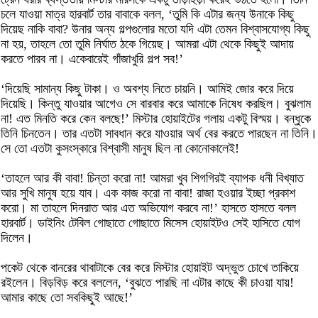
চলে যাওয়া মাত্র হারবার্ট তার বাবাকে বলল, ‘তুমি কি এটার জন্য উনাকে কিছু
দিয়েছ নাকি বাবা? উনার অন্য গল্পগুলোর মতো যদি এটা তেমন বিশ্বাসযোগ্য কিছু
না হয়, তাহলে তো তুমি নির্ঘাত ঠকে গিয়েছ। আমরা এটা থেকে কিছুই আদায়
করতে পারব না। একেবারেই গাঁজাখুরি গল্প সব!’
‘দিয়েছি সামান্য কিছু টাকা। ও অবশ্য নিতে চায়নি। আমিই জোর করে দিয়ে
দিয়েছি। কিন্তু যাওয়ার আগেও সে বারবার করে আমাকে নিষেধ করছিল। বুঝলাম
না! এত মিনতি করে কেন বলছে!’ মিস্টার হোয়াইটের গলায় একটু বিস্ময়। বন্ধুকে
তিনি চিনতেন। তার এতটা সাবধান করে যাওয়ার অর্থ বের করতে পারছেন না তিনি।
সে তো এতটা কুসংস্কারে বিশ্বাসী মানুষ ছিল না কোনোকালেই!
‘তাহলে আর কী বাবা! চিন্তা করো না! আমরা খুব শিগগিরই ব্যাপক ধনী বিখ্যাত
আর সুখি মানুষ হয়ে যাব। এক কাজ করো না বাবা! রাজা হওয়ার ইচ্ছা প্রকাশ
করো। মা তাহলে দিনরাত আর এত অভিযোগ করবে না!’ হাসতে হাসতে বলল
হারবার্ট। ডাইনিং টেবিল গোছাতে গোছাতে মিসেস হোয়াইটও সেই হাসিতে যোগ
দিলেন।
পকেট থেকে বানরের থাবাটাকে বের করে মিস্টার হোয়াইট অদ্ভুত চোখে তাকিয়ে
রইলেন। বিড়বিড় করে বললেন, ‘বুঝতে পারছি না এটার কাছে কী চাওয়া যায়!
আমার কাছে তো সবকিছুই আছে!’