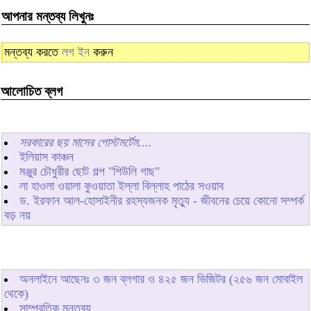
আপনার মন্তব্য লিখুনঃ
মন্তব্য করতে
লগ ইন
করুন
আলোচিত ব্লগ
সরকারের ছয় মাসের পোস্টমর্টেম....
ইলিয়াস কাঞ্চন
মঞ্জুর চৌধুরীর ছোট গল্প "শিউলি গাছ"
লা হাওলা ওয়ালা কুওয়াতা ইল্লা বিল্লাহ পাঠের সওয়াব
ড. ইরফান আল-হোসাইনীর রহস্যজনক মৃত্যু - জীবনের চেয়ে কোনো সম্পর্ক
বড় নয়
অনলাইনে আছেনঃ
৩
জন ব্লগার ও
৪২৫
জন ভিজিটর (২৫৬ জন মোবাইল
থেকে)
সাম্প্রতিক মন্তব্য