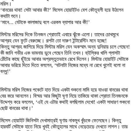
মরিস।
‘বানরের থাবা! সেটা আবার কী?’ মিসেস হোয়াইটও বেশ কৌতূহলী হয়ে উঠলেন
কথাটা শুনে।
‘মানে... যেটাকে কালাজাদু বলে এরকম ব্যাপার আর কী!’
মিস্টার মরিসের দিকে তিনজন শ্রোতাই এবারে ঝুঁকে এলো। তাদের চোখমুখে
আগ্রহ যেন ফুটে বেরুচ্ছে। গল্পটা তো দারুণ ইন্টারেস্টিং মনে হচ্ছে!
কিন্তু আগ্রহ জাগিয়ে দিয়ে মিস্টার মরিস যেন অকস্মাৎ অন্য দুনিয়ায় চলে গেছেন!
কী জানি গভীর এক ভাবনায় ডুবে গেছেন তিনি তখন। হুইস্কির খালি গ্লাসটা
ঠোঁটের কাছে ছুঁইয়ে আবার অপ্রস্তুতভাবে রেখে দিলেন। মিস্টার হোয়াইট সেটাকে
আবার ভরিয়ে দিতে দিতে বললেন, ‘ঘটনাটা নিজের মধ্যে না রেখে খুলেই বলো না
বন্ধু!’
মিস্টার মরিস নিজের পকেটে হাত দিয়ে একটা শুকনো মামি হয়ে যাওয়া বানরের থাবা
বের করে আনলেন। বিস্ময় আর কিছুটা ঘৃণা নিয়ে তাকিয়ে থাকা শ্রোতা তিনজনকে
উদ্দেশ্য করে বললেন, ‘এই যে এটার কথাই বলছিলাম দেখো! একটা সাধারণ শুকনো
ছোট্ট বানরের থাবা।’
মিসেস হোয়াইট জিনিসটা দেখামাত্রই ঘৃণায় নাকমুখ কুঁচকে ফেলেছেন। কিন্তু
হারবার্ট সেটাকে হাতে নিয়ে খুবই কৌতুহলের সাথে নেড়েচেড়ে দেখতে লাগল। তার