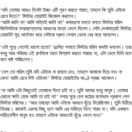
‘যদি তোমার আরও তিনটা ইচ্ছা এটি পূরণ করতে পারত, তাহলে কি তুমি এটাকে
রেখে দিতে?’ মিস্টার হোয়াইট জিজ্ঞেস করলেন।
‘আমি জানি না! আমি সত্যিই জানি না!’ কথাগুলো বলতে বলতে মিস্টার মরিস
জিনিসটাকে ফায়ারপ্লেসের আগুনের মধ্যে ফেলে দিলেন। সেটা দেখামাত্রই মিস্টার
হোয়াইট মৃদু আর্তনাদ করে সেটাকে দ্রুত সেখান থেকে বের করে আনলেন।
‘ওটা পুড়ে গেলেই ভালো হতো!’ দুঃখিত গলাতে মিস্টার মরিস কথাটা বললেন। তার
বন্ধু আর পরিবার এই গল্পটাকে হয়ত বিশ্বাস করতে পারছে না, এটা ভেবে তিনি মনে
মনে কষ্ট পাচ্ছিলেন।
‘বেশ তো মরিস তুমি যদি এটাকে না রাখতে চাও, তাহলে আমাকে দিয়ে দাও না
কেন! আমি রেখে দিই ওটাকে!’ মিস্টার হোয়াইটের কণ্ঠে স্বচ্ছ আবেদন।
‘না আমি ওটা কিছুতেই তোমাকে দিতে চাই না। তুমি আমার বন্ধু মানুষ। তোমার
কোনো ক্ষতি হোক আমি তা চাই না!’ গলার সুরে বেশ কঠোর মনোভাব প্রকাশ পেল
মিস্টার মরিসের। ‘আর তাছাড়া আমি ওটাকে আগুনে ছুঁড়ে দিয়েছিলাম। তুমি উঠিয়ে
নিয়েছ। কাজেই এরপর কিছু হলে আমি এর দায়িত্ব নিতে পারব না। যদি একজন
দায়িত্বশীল মানুষ হও তাহলে ওটাকে আগুনেই ছুঁড়ে ফেলে দাও!’