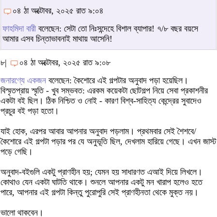
০৪ ঠা অক্টোবর, ২০২৫ রাত ৯:০৪
ফাহমিদা বারী
বলেছেন: সেটা তো নিঃসন্দেহে বিশাল ব্যাপার! ৭/৮ বছর বয়সে
আমার এসব চিন্তাভাবনাই মাথায় আসেনি!
৮|
০৪ ঠা অক্টোবর, ২০২৫ রাত ৯:০৮
জনারণ্যে একজন
বলেছেন: কৈশোরে এই গল্পটার অনুবাদ পড়া হয়েছিল।
বিস্মৃতপ্রায় স্মৃতি - খুব সম্ভবত: এরকম কয়েকটা ছোটগল্প নিয়ে সেবা প্রকাশনীর
একটা বই ছিল। ঠিক নিশ্চিত ও নোই - কারণ বিশ্ব-সাহিত্য কেন্দ্রের সুবাদেও
প্রচুর বই পড়া হতো।
যাই হোক, এরপর আবার আপনার অনুবাদ পড়লাম। প্রথমবার সেই শৈশবে/
কৈশোরে এই গল্পটা পড়ার পর যে অনুভূতি ছিল, দেখলাম হারিয়ে গেছে। এখন জাস্ট
পড়ে গেছি।
অনুবাদ-বইগুলি একটু প্রাণহীন হয়; যেমন হয় সাধারণত এআই দিয়ে লিখলে।
কোথাও যেন একটা ঘাটতি থাকে। শুনলে আপনার একটু মন খারাপ হলেও হতে
পারে, আপনার এই গল্পটা কিন্তু পুরোপুরি সেই প্রাণহীনতা থেকে মুক্ত নয়।
ভালো থাকবেন।