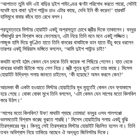
‘আপাতত তুমি যদি এই বাড়ির দুইশ পাউণ্ডের ঋণটা পরিশোধ করতে পারো, সেটাই
যথেষ্ট হবে বাবা! দুইশ পাউন্ড চাও এটার কাছে, দেখি ইনি কী করেন!’ হারবার্ট
হাসিমুখে বাবার কাঁধে হাত রেখে বলল।
প্রত্যুত্তরে মিস্টার হোয়াইট একটু অপ্রস্তুত চোখে স্ত্রীর দিকে তাকালেন। বন্ধুর
গাঁজাখুরি গল্প বিশ্বাস করে ফেলেছেন, এটা নিয়ে তিনি মনে মনে একটু লজ্জিত।
লাজুক হাসি দিয়ে কুণ্ঠিত হাতে তিনি বানরের থাবাটাকে ডান হাতে উঁচু করে ধরলেন
তারপর একটু সিরিয়াস ভঙ্গিতে বললেন, ‘আমি দুইশ পাউন্ড চাই!’
কথাটা বলেই হঠাৎ কেমন যেন চমকে তিনি কয়েক পা পিছিয়ে গেলেন। হাত থেকে
বানরের থাবাটা ছিটকে পড়ে গেল নিচে। স্ত্রী পুত্র ছুটে এলো তার কাছে। মিসেস
হোয়াইট উদ্বিগ্ন গলায় জানতে চাইলেন, ‘কী হয়েছে? অমন করলে কেন?’
আচমকা কী একটা হওয়াতে মিস্টার হোয়াইটের মুখ মুহূর্তেই কেমন যেন ফ্যাকাসে
হয়ে গেছে। বোকা বোকা মুখে তিনি বললেন, ‘এটা কেমন যেন সাপের মতো কিলবিল
করে উঠল।’
‘সাপের মতো কিলবিল? উফ! মাথাটা গ্যাছে তোমার! বন্ধুর ওসব গালগপ্পো
ভালমতোই বিশ্বাস করেছ বুঝতে পারছি।’ মিসেস হোয়াইটের গলায় একটু বুঝি
তিরস্কারের সুর। কিন্তু সেই তিরস্কারে মিস্টার হোয়াইট বিচলিত হলেন না। তিনি
তখন অবিশ্বাস নিয়ে তাকিয়ে আছেন ঐ অদ্ভুত জিনিসটার দিকে।