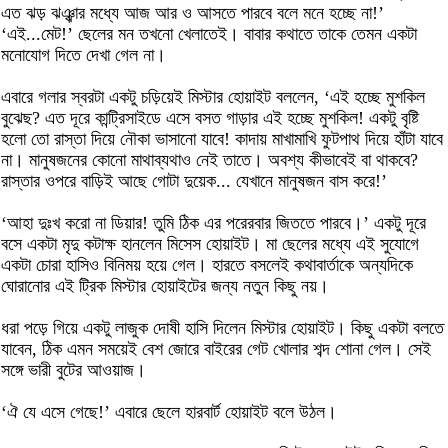
এত ঝড় ঝঞ্ঝার মধ্যে আজ আর ও আসতে পারবে বলে মনে হচ্ছে না!’
‘এই...মেট!’ ছেলের মন তখনো খেলাতেই। বাবার কথাতে তাকে তেমন একটা
মনোযোগ দিতে দেখা গেল না।
এবারে গলার স্বরটা একটু চড়িয়েই মিস্টার হোয়াইট বললেন, ‘এই হচ্ছে মুশকিল
বুঝেছ? এত দূরে কান্ট্রিসাইডে এসে বসত গাড়ার এই হচ্ছে মুশকিল! একটু বৃষ্টি
হলো তো রাস্তা দিয়ে নৌকা ভাসানো যাবে! কাদায় মাখামাখি ফুটপাথ দিয়ে হাঁটা যাবে
না। মানুষজনের কোনো মাথাব্যথাও নেই তাতে। অবশ্য কীভাবেই বা থাকবে?
রাস্তার ওপরে বাড়িই আছে গোটা দুয়েক... যেখানে মানুষজন বাস করে!’
‘আহা দুঃখ করো না ডিয়ার! তুমি ঠিক এর পরেরবার জিততে পারবে।’ একটু দূরে
বসে একটা মৃদু কটাক্ষ হানলেন মিসেস হোয়াইট। মা ছেলের মধ্যে এই সুযোগে
একটা চোরা হাসিও বিনিময় হয়ে গেল। হারতে বসলেই কথাবার্তাকে অন্যদিকে
ঘোরানোর এই ট্রিক মিস্টার হোয়াইটের জন্য নতুন কিছু নয়।
ধরা পড়ে গিয়ে একটু লাজুক দোষী হাসি দিলেন মিস্টার হোয়াইট। কিছু একটা বলতে
যাবেন, ঠিক এমন সময়েই বেশ জোরে বাইরের গেট খোলার শব্দ শোনা গেল। সেই
সঙ্গে ভারী বুটের আওয়াজ।
‘ঐ যে এসে গেছে!’ এবারে ছেলে হারবার্ট হোয়াইট বলে উঠল।