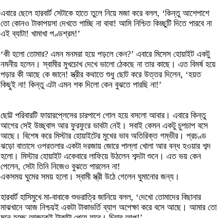
এবারে ছেলে হারবার্ট সেটাকে হাতে তুলে নিয়ে মজা করে বলল, ‘কিন্তু আশেপাশে
তো কোনও টাকাপয়সা দেখতে পাচ্ছি না বাবা! আমি নিশ্চিত কিচ্ছুটি দিতে পারবে না
এই ব্যাটা! খামাখা পণ্ডশ্রম!’
‘কী হলো তোমার? এমন মনমরা হয়ে পড়লে কেন?’ এবারে মিসেস হোয়াইট একটু
নমনীয় হলেন। স্বামীর মুখচোখ দেখে ভালো ঠেকছে না তার কাছে। এত বিমর্ষ হয়ে
পড়ার কী আছে কে জানে! স্ত্রীর কথাতে শুধু ছোট করে উত্তর দিলেন, ‘হয়ত
কিছুই না! কিন্তু এটা এমন শক দিলো কেন বুঝতে পারছি না!’
ছোট্ট পরিবারটি ফায়ারপ্লেসের চারপাশে গোল হয়ে বসলো আবার। এবারে কিন্তু
আগের সেই উচ্ছ্বাস আর ফুরফুরে ভাবটা নেই। সবাই কেমন একটু চুপচাপ বসে
আছে। বিশেষ করে মিস্টার হোয়াইটের মুখের ভাব অতিরিক্ত গম্ভীর। প্রচণ্ড
ঝড়ো বাতাসে ওপরতলার একটা দরজায় জোরে পাল্লা খোলা আর বন্ধ হওয়ার শব্দ
হলো। মিস্টার হোয়াইট একেবারে লাফিয়ে উঠলেন শব্দটা শুনে। এত ভয় কেন
পেলেন, সেটা তিনি নিজেও বুঝতে পারলেন না!
একসময় ঘুমের সময় হলো। স্বামী স্ত্রী উঠে গেলেন ঘুমানোর জন্য।
হারবার্ট হাসিমুখে মা-বাবাকে শুভরাত্রি জানিয়ে বলল, ‘দেখো তোমাদের বিছানার
মাঝখানে আজ নিশ্চয়ই একটা টাকাভর্তি ব্যাগ অপেক্ষা করে বসে আছে। আমার তো
মনে হচ্ছে আজকেই টাকাটা পেয়ে যাবে। চিয়ার আপ!’