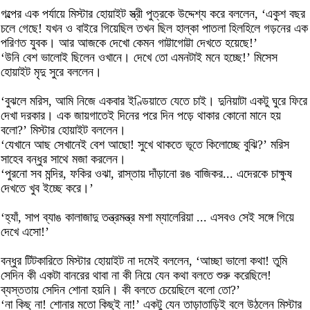
গল্পের এক পর্যায়ে মিস্টার হোয়াইট স্ত্রী পুত্রকে উদ্দেশ্য করে বললেন, ‘একুশ বছর
চলে গেছে! যখন ও বাইরে গিয়েছিল তখন ছিল হাল্কা পাতলা হিলহিলে গড়নের এক
পরিণত যুবক। আর আজকে দেখো কেমন গাট্টাগোট্টা দেখতে হয়েছে!’
‘উনি বেশ ভালোই ছিলেন ওখানে। দেখে তো এমনটাই মনে হচ্ছে!’ মিসেস
হোয়াইট মৃদু সুরে বললেন।
‘বুঝলে মরিস, আমি নিজে একবার ইণ্ডিয়াতে যেতে চাই। দুনিয়াটা একটু ঘুরে ফিরে
দেখা দরকার। এক জায়গাতেই দিনের পরে দিন পড়ে থাকার কোনো মানে হয়
বলো?’ মিস্টার হোয়াইট বললেন।
‘যেখানে আছ সেখানেই বেশ আছো! সুখে থাকতে ভূতে কিলোচ্ছে বুঝি?’ মরিস
সাহেব বন্ধুর সাথে মজা করলেন।
‘পুরনো সব মন্দির, ফকির ওঝা, রাস্তায় দাঁড়ানো রঙ বাজিকর... এদেরকে চাক্ষুষ
দেখতে খুব ইচ্ছে করে।’
‘হ্যাঁ, সাপ ব্যাঙ কালাজাদু তন্ত্রমন্ত্র মশা ম্যালেরিয়া ... এসবও সেই সঙ্গে গিয়ে
দেখে এসো!’
বন্ধুর টিটকারিতে মিস্টার হোয়াইট না দমেই বললেন, ‘আচ্ছা ভালো কথা! তুমি
সেদিন কী একটা বানরের থাবা না কী নিয়ে যেন কথা বলতে শুরু করেছিলে!
ব্যস্ততায় সেদিন শোনা হয়নি। কী বলতে চেয়েছিলে বলো তো?’
‘না কিছু না! শোনার মতো কিছুই না!’ একটু যেন তাড়াতাড়িই বলে উঠলেন মিস্টার