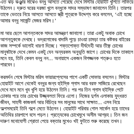
এত ঝড় ঝঞ্ঝার মাঝেও বন্ধু আসতে পেরেছে দেখে মিস্টার হোয়াইট খুশিতে লাফিয়ে
উঠলেন। দ্রুত ঘরের দরজা খুলে বন্ধুকে সাদর সম্ভাষণ জানালেন তিনি। তারপর
তাকে ভেতরে নিয়ে আসতে আসতে স্ত্রী পুত্রকে উদ্দেশ্য করে বললেন, ‘এই হচ্ছে
আমার বন্ধু সার্জেন্ট মেজর মরিস।’
মা আর ছেলে আগন্তককে সাদর আমন্ত্রণ জানালো। তারা একটু অবাক চোখে
আগন্তুককে দেখছে। ভদ্রলোকের বাদামি পুড়ে চাওয়া চামড়া তার কষ্টকর বাইরের
কাজ সম্পর্কে ভালোই ধারণা দিচ্ছে। শক্তপোক্ত দীর্ঘদেহী আর তীক্ষ্ণ চোখের
মানুষটাকে দেখে কেমন একটু যেন অন্যরকম অনুভূতি জাগে। চোখের দিকে তাকালে
মনে হয়, তিনি কেবল বন্ধু নন... অনায়াসে একজন বিপজ্জনক শত্রুও হতে
পারবেন।
করমর্দন শেষে মিস্টার মরিস ফায়ারপ্লেসের পাশে একটি সোফায় বসলেন। মিস্টার
হোয়াইট আগে থেকেই বন্ধুর জন্য হুইস্কি গ্লাস আর বরফ সাজিয়ে রেখেছেন
দেখে মনে মনে খুব খুশি হয়ে উঠলেন তিনি। পর পর তিন গ্লাস হুইস্কি পেটে
ঢোকার পরে তার চোখের উজ্জ্বলতা ফিরে এলো। নিজের দুর্গম এলাকায় যুদ্ধরত
জীবন, সাহসী কাজকর্ম আর বিচিত্র সব মানুষের সাথে সাক্ষাত... এসব নিয়ে
অল্পসময়েই তিনি গল্পে মেতে উঠলেন। হোয়াইট পরিবার গোল সার্কেল হয়ে তাদের
অতিথির চারপাশে বসে পড়ল। প্রত্যেকের চোখেমুখে অসীম আগ্রহ। তিন জন
দারুণ মনোযোগী শ্রোতা পেয়ে বক্তার মুখেও খই ফুটতে শুরু করেছে তখন।