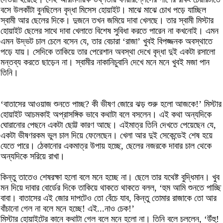
বসে উলকাঁটা বুনছিলেন বৃদ্ধা মিসেস হোয়াইট। মাঝে মাঝে চোখ পড়ে যাচ্ছিল
স্বামী আর ছেলের দিকে। দুজনে তখন জমিয়ে দাবা খেলছে। তার স্বামী মিস্টার
হোয়াইট ছেলের সাথে দাবা খেলাতে বিশেষ সুবিধা করতে পারেন না কখনোই। এমন
এমন উদ্ভট চাল চেলে বসেন যে, তার বেচারা ‘রাজা’ খুবই বিপজ্জনক অবস্থাতে
পড়ে যায়। সেদিকে তাকিয়ে তার পেরেশান অবস্থা দেখে বৃদ্ধা দুই একটা রসালো
মন্তব্য করতে ছাড়েন না। স্বামীর নাকানিচুবানি দেখে মনে মনে খুবই মজা পান
তিনি।
‘বাতাসের আওয়াজ শুনতে পাচ্ছ? কী ভীষণ জোরে ঝড় শুরু হলো আজকে!’ মিস্টার
হোয়াইট আচমকাই অপ্রাসঙ্গিক ভাবে কথাটা বলে বসলেন। এই কথা অন্যদিকে
ঘোরানোর পেছনে একটা ছোট্ট কারণ আছে। এইমাত্র তিনি দেখতে পেয়েছেন যে,
একটা ভীষণরকম ভুল চাল দিয়ে ফেলেছেন। খেলা আর দুই সেকেন্ডেই শেষ হয়ে
যেতে পারে। ঠেকানোর একমাত্র উপায় হচ্ছে, ছেলের নজরকে দাবার চাল থেকে
অন্যদিকে সরিয়ে রাখা।
কিন্তু তাতেও শেষরক্ষা হলো বলে মনে হচ্ছে না। ছেলে তার যথেষ্ট বুদ্ধিমান। খুব
মন দিয়ে দাবার বোর্ডের দিকে তাকিয়ে থাকতে থাকতে বলল, ‘হুম আমি শুনতে পাচ্ছি
বাবা। বাতাসের এই জোর দাপটেও তো বেঁচে যাব, কিন্তু তোমার রাজাকে তো আর
বাঁচানো গেল না বলে মনে হচ্ছে! এই...নাও চেক!’
মিস্টার হোয়াইটের কানে কথাটা গেল বলে মনে হলো না। তিনি বলে চললেন, ‘উঁহু!