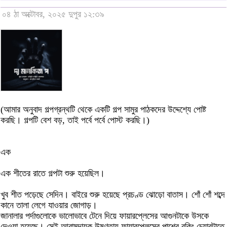
০৪ ঠা অক্টোবর, ২০২৫ দুপুর ১২:৩৯
(আমার অনুবাদ গল্পগ্রন্থটি থেকে একটি গল্প সামুর পাঠকদের উদ্দেশ্যে পোষ্ট
করছি। গল্পটি বেশ বড়, তাই পর্বে পর্বে পোস্ট করছি।)
এক
এক শীতের রাতে গল্পটা শুরু হয়েছিল।
খুব শীত পড়েছে সেদিন। বাইরে শুরু হয়েছে প্রচণ্ড ঝোড়ো বাতাস। শোঁ শোঁ শব্দে
কানে তালা লেগে যাওয়ার জোগাড়।
জানালার পর্দাগুলোকে ভালোভাবে টেনে দিয়ে ফায়ারপ্লেসের আগুনটাকে উসকে
দেওয়া হয়েছে। সেই আরামদায়ক উষ্ণতায় ফায়ারপ্লেসের পাশের রকিং চেয়ারটাতে