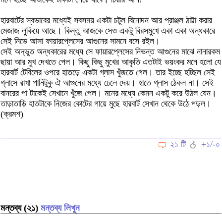
হারবার্টের স্বভাবের মধ্যেই সবসময় একটা চটুল বিনোদন আর প্রাঞ্জল ঠাট্টা করার
মেজাজ লুকিয়ে আছে। কিন্তু আজকে সেও একটু বিরসমুখে একা একা অন্ধকারে
সেই নিভে আসা ফায়ারপ্লেসের আগুনের সামনে বসে রইল।
সেই অদ্ভুত অন্ধকারের মধ্যে সে ফায়ারপ্লেসের নিভন্ত আগুনের মাঝে নানারকম
ছায়া আর মুখ দেখতে পেল। কিছু কিছু মুখের আকৃতি এতটাই ভয়ংকর মনে হলো যে
হারবার্ট টেবিলের ওপরে হাতড়ে একটা গ্লাস খুঁজতে গেল। তার ইচ্ছে হচ্ছিল সেই
গ্লাসে রাখা পানিটুকু ঐ আগুনের মধ্যে ঢেলে দেয়। হাতে গ্লাস ঠেকল না। সেই
বানরের পা টাকেই সেখানে খুঁজে পেল। মনের মধ্যে কেমন একটু করে উঠল যেন।
তাড়াতাড়ি হাতটাকে নিজের কোটের গায়ে মুছে হারবার্ট সেখান থেকে উঠে পড়ল।
(ক্রমশ)
২১ টি
+১/-০
মন্তব্য (২১)
মন্তব্য লিখুন