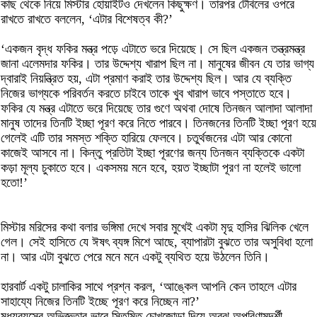
কাছ থেকে নিয়ে মিস্টার হোয়াইটও দেখলেন কিছুক্ষণ। তারপর টেবিলের ওপরে
রাখতে রাখতে বললেন, ‘এটার বিশেষত্ব কী?’
‘একজন বৃদ্ধ ফকির মন্ত্র পড়ে এটাতে ভরে দিয়েছে। সে ছিল একজন তন্ত্রমন্ত্র
জানা এলেমদার ফকির। তার উদ্দেশ্য খারাপ ছিল না। মানুষের জীবন যে তার ভাগ্য
দ্বারাই নিয়ন্ত্রিত হয়, এটা প্রমাণ করাই তার উদ্দেশ্য ছিল। আর যে ব্যক্তি
নিজের ভাগ্যকে পরিবর্তন করতে চাইবে তাকে খুব খারাপ ভাবে পস্তাতে হবে।
ফকির যে মন্ত্র এটাতে ভরে দিয়েছে তার গুণে অথবা দোষে তিনজন আলাদা আলাদা
মানুষ তাদের তিনটি ইচ্ছা পূরণ করে নিতে পারবে। তিনজনের তিনটি ইচ্ছা পূরণ হয়ে
গেলেই এটি তার সমস্ত শক্তি হারিয়ে ফেলবে। চতুর্থজনের এটা আর কোনো
কাজেই আসবে না। কিন্তু প্রতিটা ইচ্ছা পূরণের জন্য তিনজন ব্যক্তিকে একটা
কড়া মূল্য চুকাতে হবে। একসময় মনে হবে, হয়ত ইচ্ছাটা পূরণ না হলেই ভালো
হতো!’
মিস্টার মরিসের কথা বলার ভঙ্গিমা দেখে সবার মুখেই একটা মৃদু হাসির ঝিলিক খেলে
গেল। সেই হাসিতে যে ঈষৎ ব্যঙ্গ মিশে আছে, ব্যাপারটা বুঝতে তার অসুবিধা হলো
না। আর এটা বুঝতে পেরে মনে মনে একটু ব্যথিত হয়ে উঠলেন তিনি।
হারবার্ট একটু চালাকির সাথে প্রশ্ন করল, ‘আঙ্কেল আপনি কেন তাহলে এটার
সাহায্যে নিজের তিনটি ইচ্ছে পূরণ করে নিচ্ছেন না?’
মধ্যবয়সের অভিজ্ঞতার ভারে স্তিমিত চোখজোড়া দিয়ে অবুঝ অপরিণামদর্শী