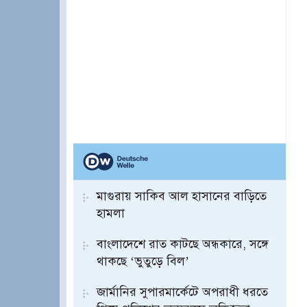
মাগুরায় সাকিব আল হাসানের বাড়িতে
হামলা
বাংলাদেশে রাত কাটছে অন্ধকারে, সঙ্গে
থাকছে ‘ভুতুড়ে বিল’
জার্মানির সুপারমার্কেটে অপরাধী ধরতে