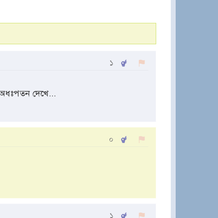
১
র অধঃপতন দেখে...
০
১