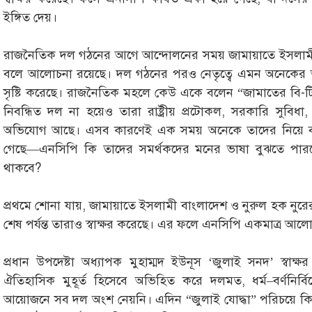
ইঙ্গিত দেয়।
রাজনৈতিক দল গঠনের আগে আন্দোলনের সময় জামায়াতে ইসলামী ও শ
বলে আলোচনা রয়েছে। দল গঠনের পরও নেতৃত্বে এমন অনেকের আধ
সৃষ্টি করেছে। রাজনৈতিক মহলে কেউ একে বলেন “জামাতের বি-টিম
নিবন্ধিত দল না হয়েও তারা রাষ্ট্রীয় প্রটোকল, সরকারি সুবি
অভিযোগ আছে। এসব কারণেই এক সময় অনেকে তাদের নিয়ে বড় প্রত
গেছে—এনসিপি কি তাদের সমর্থকদের মনের ভাষা বুঝতে পা
থাকবে?
প্রথমে শোনা যায়, জামায়াতে ইসলামী বাংলাদেশ ও নুরুল হক নুর
শেষ পর্যন্ত তারাও স্বাক্ষর করেছে। এর ফলে এনসিপি একমাত্র আলো
প্রধান উপদেষ্টা অধ্যাপক মুহাম্মদ ইউনূস ‘জুলাই সনদ’ স্বাক
ঐতিহাসিক মুহূর্ত হিসেবে অভিহিত করে দলমত, ধর্ম–বর্ণনির্বি
আয়োজনে সব দল অংশ নেয়নি। এদিন “জুলাই যোদ্ধা” পরিচয়ে কিছ