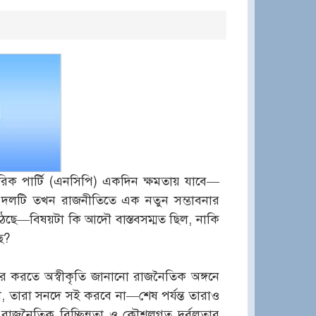
িক পার্টি (এনসিপি) একদিন ক্ষমতায় যাবে—
ঠিত দলটি তখন রাজনীতিতে এক নতুন সম্ভাবনার
শ্ন উঠেছে—বিষয়টা কি আদৌ বাস্তবসম্মত ছিল, নাকি
ে?
ক্ষর করতে অস্বীকৃতি জানানো রাজনৈতিক অঙ্গনে
 তারা সনদে সই করবে না—শেষ পর্যন্ত তারাও
 রাজনৈতিক বিচ্ছিন্নতা ও কৌশলগত দুর্বলতার