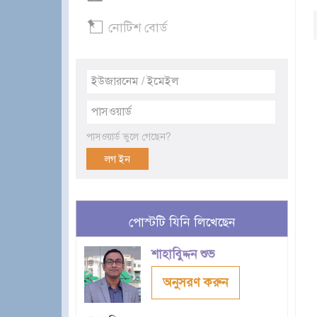
নোটিশ বোর্ড
পাসওয়ার্ড ভুলে গেছেন?
পোস্টটি যিনি লিখেছেন
শাহাবুিদ্দন শুভ
অনুসরণ করুন