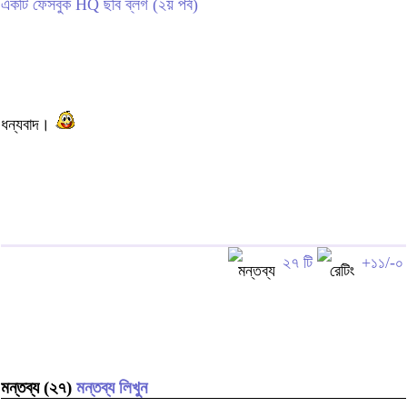
একটি ফেসবুক HQ ছবি ব্লগ (২য় পর্ব)
ধন্যবাদ।
২৭ টি
+১১/-০
মন্তব্য (২৭)
মন্তব্য লিখুন