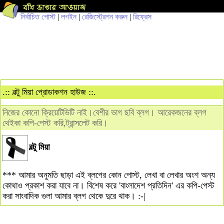
নির্বাচিত পোস্ট
|
লগইন
|
রেজিস্ট্রেশন করুন
|
রিফ্রেস
.:: বল্টু মিয়া প্রোডাকশন হাউজ ::.
নিজের কোনো ক্রিয়েটিভিটি নাই।বেশীর ভাগ ছবি ব্লগ। আরেকজনের ব্লগ
থেইকা কপি-পেস্ট করি,ট্রান্সলেট করি।
বল্টু মিয়া
*** আমার অনুমতি ছাড়া এই ব্লগের কোন পোস্ট, লেখা বা লেখার অংশ অন্য
কোথাও প্রকাশ করা যাবে না। বিশেষ করে 'বাংলাদেশ প্রতিদিন' এর কপি-পেস্ট
করা সাংবাদিক গুলা আমার ব্লগ থেকে দুরে থাক। :-|