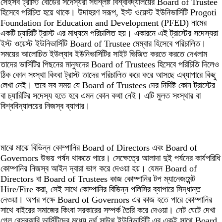
সেইসব ট্রাস্টি বোর্ডের সদেস্যরা সংশ্লিষ্ট বিশ্ববিদ্যালয়ের Board of Trustee
হিসেবে পরিচিত হয়ে থাকে। উদাহরণ সরূপ, ইস্ট ওয়েস্ট ইউনিভার্সিটি Progoti
Foundation for Education and Development (PFED) নামের
একটি চ্যারিটি ট্রাস্ট এর মাধ্যমে পরিচালিত হয়। একারনে এই ট্রাস্টের সদেস্যরা
ইস্ট ওয়েস্ট ইউনিভার্সিটি Board of Trustee মেম্বার হিসেবে পরিচালিত।
সময়ের আলোচিত ইউল্যাব ইউনিভার্সিটির সাইট ভিজিত করতে করতে দেখলাম
তাদের ভার্সিটির পিছনের মানুষদের Board of Trustees হিসেবে পরিচিতি দিলেও
ঠিক কোন সংস্থা কিংবা ট্রাস্ট তাদের পরিচালিত করে করে আসছে এব্যাপারে কিছু
লেখা নেই। তবে সব সময় যে Board of Trustees দের নির্দিষ্ট কোন ট্রাস্টের
বা চ্যারিটির সদেস্য হতে হবে এমন কোন কথা নেই। এটি মুলত সংস্থার বা
বিশ্ববিদ্যালয়ের নিজস্ব ব্যাপার।
মাঝে মাঝে বিভিন্ন কোম্পানির Board of Directors এবং Board of
Governors উভয় পর্ষদ থাকতে পারে। সেক্ষেত্রে আলাদা দুই পর্ষদের কার্যপরিধি
কোম্পানির নিজস্ব আইন দ্বারা ভাগ করে দেওয়া হয়। যেমন Board of
Directors বা Board of Trustees কাজ কোম্পানির টপ ম্যানেজমেন্ট
Hire/Fire করা, সেই সাথে কোম্পানির বিভিন্ন পলিসির ব্যাপারে সিদ্ধান্ত
নেওয়া। অপর পক্ষে Board of Governors এর কাজ হতে পারে কোম্পানির
সাথে বাইরের সমাজের কিংবা সরকারের সম্পর্ক তৈরি করে দেওয়া। নেট ঘেটে দেখা
গেল বেসরকারি ভার্সিটিদের মধ্যে নর্থ সাউথ ইউনিভার্সিটি এর একই সাথে Board