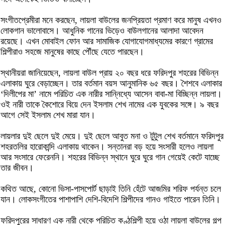
সংগীতপ্রেমীরা মনে করছেন, লায়লা বাউলের জনপ্রিয়তা প্রমাণ করে মানুষ এখনও
লোকগান ভালোবাসে। আধুনিক গানের ভিড়েও বাউলগানের আলাদা আবেদন
রয়েছে। এখন মোবাইল ফোন আর সামাজিক যোগাযোগমাধ্যমের কারণে গ্রামের
শিল্পীরাও সহজে মানুষের কাছে পৌঁছে যেতে পারছেন।
স্থানীয়রা জানিয়েছেন, লায়লা বাউল প্রায় ২০ বছর ধরে ফরিদপুর শহরের বিভিন্ন
এলাকায় ঘুরে বেড়াচ্ছেন। তার বর্তমান বয়স আনুমানিক ৬৫ বছর। শৈশবে এলাকার
‘দিলীপের মা’ নামে পরিচিত এক নারীর সান্নিধ্যে আসেন বাবা-মা বিচ্ছিন্ন লায়লা।
ওই নারী তাকে কৈশোরে বিয়ে দেন ইসলাম শেখ নামের এক যুবকের সঙ্গে। ৯ বছর
আগে সেই ইসলাম শেখ মারা যান।
লায়লার দুই ছেলে দুই মেয়ে। দুই ছেলে আবুত মনা ও টুটুল শেখ বর্তমানে ফরিদপুর
শহরতলির হারোকান্দি এলাকায় থাকেন। সন্তানরা বড় হয়ে সংসারী হলেও লায়লা
আর সংসারে ফেরেননি। শহরের বিভিন্ন স্থানে ঘুরে ঘুরে গান গেয়েই কেটে যাচ্ছে
তার জীবন।
কথিত আছে, কোনো ভিসা-পাসপোর্ট ছাড়াই তিনি হেঁটে আজমির শরিফ পর্যন্ত চলে
যান। লোকসংগীতের পাশাপাশি দেশি-বিদেশি শিল্পীদের গানও গাইতে পারেন তিনি।
ফরিদপুরের সাধারণ এক নারী থেকে পরিচিত কণ্ঠশিল্পী হয়ে ওঠা লায়লা বাউলের গল্প