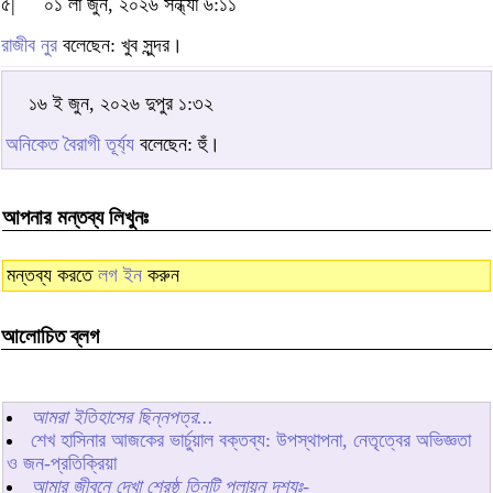
৫|
০১ লা জুন, ২০২৬ সন্ধ্যা ৬:১১
রাজীব নুর
বলেছেন: খুব সুন্দর।
১৬ ই জুন, ২০২৬ দুপুর ১:৩২
অনিকেত বৈরাগী তূর্য্য
বলেছেন: হুঁ।
আপনার মন্তব্য লিখুনঃ
মন্তব্য করতে
লগ ইন
করুন
আলোচিত ব্লগ
আমরা ইতিহাসের ছিন্নপত্র...
শেখ হাসিনার আজকের ভার্চুয়াল বক্তব্য: উপস্থাপনা, নেতৃত্বের অভিজ্ঞতা
ও জন-প্রতিক্রিয়া
আমার জীবনে দেখা শ্রেষ্ঠ তিনটি পলায়ন দৃশ্যঃ-