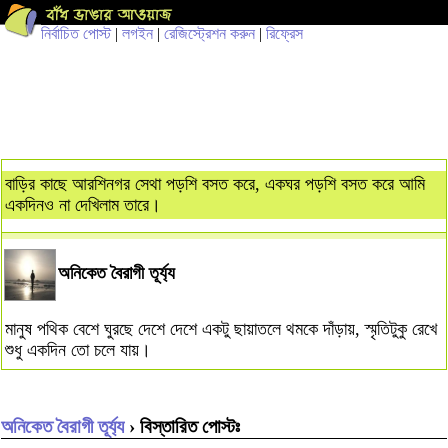
নির্বাচিত পোস্ট
|
লগইন
|
রেজিস্ট্রেশন করুন
|
রিফ্রেস
বাড়ির কাছে আরশিনগর সেথা পড়শি বসত করে, একঘর পড়শি বসত করে আমি
একদিনও না দেখিলাম তারে।
অনিকেত বৈরাগী তূর্য্য
মানুষ পথিক বেশে ঘুরছে দেশে দেশে একটু ছায়াতলে থমকে দাঁড়ায়, স্মৃতিটুকু রেখে
শুধু একদিন তো চলে যায়।
অনিকেত বৈরাগী তূর্য্য
› বিস্তারিত পোস্টঃ