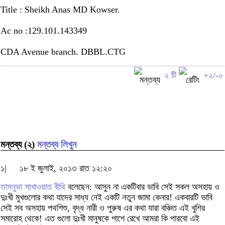
Title : Sheikh Anas MD Kowser.
Ac no :129.101.143349
CDA Avenue branch. DBBL.CTG
২ টি
+২/-০
মন্তব্য (২)
মন্তব্য লিখুন
১|
১৮ ই জুলাই, ২০১৩ রাত ১২:২০
তাসনুভা সাখাওয়াত বীথি
বলেছেন: আসুন না একটিবার ভাবি সেই সকল অসহায় ও
দুঃখী মুখগুলোর কথা যাদের সাধ্য নেই একটি নতুন জামা কেনার! একবারটি ভাবি
সেই সব অসহায় পথশিশু, বৃদ্ধ নারী ও পুরুষ এর কথা যারা বঞ্চিত এই খুশির
সমারোহ থেকে! এত গুলো দুঃখী মানুষকে পাশে রেখে আমরা কি পারবো এই