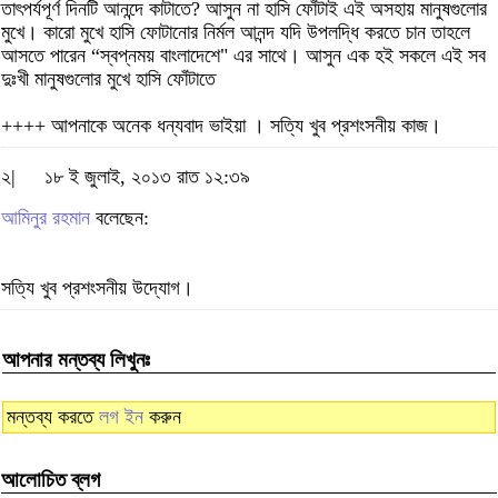
তাৎপর্যপূর্ণ দিনটি আনন্দে কাটাতে? আসুন না হাসি ফোঁটাই এই অসহায় মানুষগুলোর
মুখে। কারো মুখে হাসি ফোটানোর নির্মল আনন্দ যদি উপলদ্ধি করতে চান তাহলে
আসতে পারেন “স্বপ্নময় বাংলাদেশে" এর সাথে। আসুন এক হই সকলে এই সব
দুঃখী মানুষগুলোর মুখে হাসি ফোঁটাতে
++++ আপনাকে অনেক ধন্যবাদ ভাইয়া । সত্যি খুব প্রশংসনীয় কাজ।
২|
১৮ ই জুলাই, ২০১৩ রাত ১২:৩৯
আমিনুর রহমান
বলেছেন:
সত্যি খুব প্রশংসনীয় উদ্যোগ।
আপনার মন্তব্য লিখুনঃ
মন্তব্য করতে
লগ ইন
করুন
আলোচিত ব্লগ