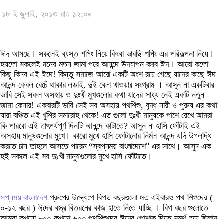
১৮ ই জুলাই, ২০১৩ রাত ১২:০৯
ঈদ আসছে। সকলেই ব্যস্ত শপিং নিয়ে কিংবা ভাবছি শপিং এর পরিকল্পনা নিয়ে।
হয়তো সকলেই মনের মতন জামা পরে আনন্দে উদযাপন করব ঈদ। আরো কতো
কিছু কিনব এই ঈদে! কিন্তু সমাজে আরো একটি অংশ রয়ে গেছে যাদের কাছে ঈদ
আনন্দ কেবল বেচেঁ থাকার লড়াই, দুই বেলা খাওয়ার সংগ্রাম । আসুন না একটিবার
ভাবি সেই সকল অসহায় ও দুঃখী মুখগুলোর কথা যাদের সাধ্য নেই একটি নতুন
জামা কেনার! একবারটি ভাবি সেই সব অসহায় পথশিশু, বৃদ্ধ নারী ও পুরুষ এর কথা
যারা বঞ্চিত এই খুশির সমারোহ থেকে! এত গুলো দুঃখী মানুষকে পাশে রেখে আমরা
কি পারবো এই তাৎপর্যপূর্ণ দিনটি আনন্দে কাটাতে? আসুন না হাসি ফোঁটাই এই
অসহায় মানুষগুলোর মুখে। কারো মুখে হাসি ফোটানোর নির্মল আনন্দ যদি উপলদ্ধি
করতে চান তাহলে আসতে পারেন “স্বপ্নময় বাংলাদেশে" এর সাথে। আসুন এক
হই সকলে এই সব দুঃখী মানুষগুলোর মুখে হাসি ফোঁটাতে।
সপ্নময় বাংলাদেশ
গ্রুপের উদ্দ্যেগে বিগত বছরগুলো মত এইবারও পথ শিশুদের (
০-১২ বছর ) ঈদের বস্ত্র বিতরনের কাজ হাতে নিতে যাচ্ছি । বিগ বছর গুলোতে
আমরা কখনো ৮০০ কখনো ৬০০ পথশিশুদের ঈদের পোশাক দিতে সমর্থ হয়ে ছিলাম