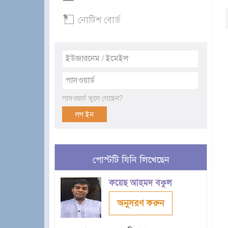
নোটিশ বোর্ড
পাসওয়ার্ড ভুলে গেছেন?
পোস্টটি যিনি লিখেছেন
কয়েছ আহমদ বকুল
অনুসরণ করুন