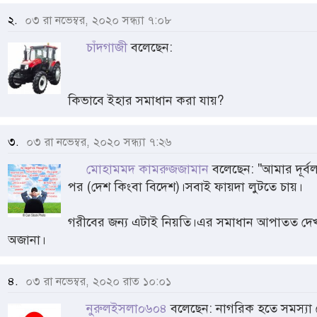
২.
০৩ রা নভেম্বর, ২০২০ সন্ধ্যা ৭:০৮
চাঁদগাজী
বলেছেন:
কিভাবে ইহার সমাধান করা যায়?
৩.
০৩ রা নভেম্বর, ২০২০ সন্ধ্যা ৭:২৬
মোহামমদ কামরুজজামান
বলেছেন: "আমার দূর্ব
পর (দেশ কিংবা বিদেশ)।সবাই ফায়দা লুটতে চায়।
গরীবের জন্য এটাই নিয়তি।এর সমাধান আপাতত দেখ
অজানা।
৪.
০৩ রা নভেম্বর, ২০২০ রাত ১০:০১
নুরুলইসলা০৬০৪
বলেছেন: নাগরিক হতে সমস্যা