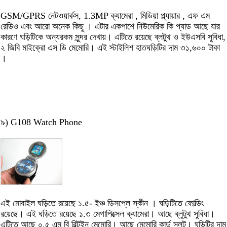
GSM/GPRS নেটওয়ার্কস, 1.3MP ক্যামেরা , মিডিয়া প্ল্যায়ার , এফ এম
রেডিও এবং আরো অনেক কিছু । এটার একপাশে নিউমেরিক কি প্যাড আছে যার
কারণে ঘড়িটিকে অন্যরকম সুন্দর দেখায়। এটিতে রয়েছে ব্লটুথ ও ইউএসবি সুবিধা,
২ জিবি মাইক্রো এস ডি মেমোরি। এই স্টাইলিশ হাতঘড়িটির দাম ৩১,৬০০ টাকা
।
৯) G108 Watch Phone
এই মোবাইল ঘড়িতে রয়েছে ১.৫- ইঞ্চ ডিসপ্লে স্কীন । ঘড়িটিতে ফোল্ডিং
রয়েছে। এই ঘড়িতে রয়েছে ১.৩ মেগাপিক্সেল ক্যামেরা। আছে ব্লুটুথ সুবিধা।
এটিতে আছে ০.৫ এম বি বিল্টইন মেমোরি। আছে মেমোরি কার্ড স্লট। ঘড়িটির দাম