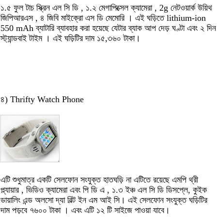
১.৫ ফুল টাচ স্ক্রিন এল সি ডি , ১.২ মেগাপিক্সেল ক্যামেরা , 2g নেটওয়ার্ক উয়িথ
জিপিআরএস , ৪ জিবি মাইক্রো এস ডি মেমোরি । এই ঘড়িতে lithium-ion
550 mAh ব্যাটারি ব্যাবহার করা হয়েছে যেটার ব্যাক আপ দেড় ঘণ্টা এবং ২ দিন
স্ট্যান্ডবাই টাইম । এই ঘড়িটির দাম ১৫,৩৬০ টাকা।
৪) Thrifty Watch Phone
এটি শুধুমাত্র একটি সেলফোন সংযুক্ত হাতঘড়ি না এটিতে রয়েছে এমপি থ্রী
প্ল্যায়ার , ভিডিও ক্যামেরা এবং পি ডি এ , ১.৩ ইঞ্চ এল সি ডি ডিসপ্লে, কুইক
ডায়ালিং এন্ড অলসো দ্যা বিল্ট ইন এম আই সি। এই সেলফোন সংযুক্ত ঘড়িটির
দাম পড়বে ৭৬০০ টাকা । এবং এটি ১২ টি সাইজে পাওয়া যাবে।