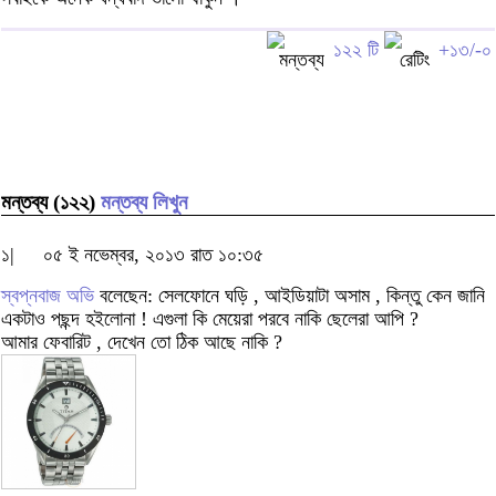
১২২ টি
+১৩/-০
মন্তব্য (১২২)
মন্তব্য লিখুন
১|
০৫ ই নভেম্বর, ২০১৩ রাত ১০:৩৫
স্বপ্নবাজ অভি
বলেছেন: সেলফোনে ঘড়ি , আইডিয়াটা অসাম , কিন্তু কেন জানি
একটাও পছন্দ হইলোনা ! এগুলা কি মেয়েরা পরবে নাকি ছেলেরা আপি ?
আমার ফেবারিট , দেখেন তো ঠিক আছে নাকি ?