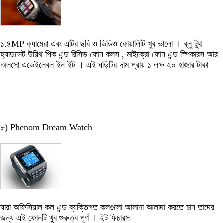
১.৪MP ক্যামেরা এবং এটির ছবি ও ভিডিও কোয়ালিটি খুব ভালো । ব্লু টুথ
হ্যাডসেট উয়িথ পিক এন্ড রিসিভ ফোন কলস , মাইক্রো ফোন এন্ড স্পিকারস আর
অলসো এভেইলেবল ইন ইট । এই ঘড়িটির দাম প্রায় ১ লক্ষ ২০ হাজার টাকা
৮) Phenom Dream Watch
যারা অফিসিয়াল কল এন্ড ব্যক্তিগত কলগুলো আলাদা আলাদা করতে চান তাদের
জন্য এই ফোনটি খুব গুরুত্ব পূর্ণ । ইট ফিচারস