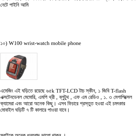
নেটে পাইনি আমি
১০) W100 wrist-watch mobile phone
এমেজিং এই ঘড়িতে রয়েছে ৬৫k TFT-LCD টাচ স্কীন, ১ জিবি T-flash
এক্সটেনডেবল মেমোরি, এমপি থ্রী , ব্লুটুথ , এফ এম রেডিও , ১. ৩ মেগাপিক্সেল
ক্যামেরা এবং আরো অনেক কিছু। এসব ফিচারে প্রস্তুত হওয়া এই চমৎকার
মোবাইল ঘড়িটি ৭ টি কালারে পাওয়া যাবে।
সবাইকে অনেক ধন্যবাদ ভালো থাকুন ।