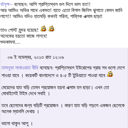
বটবৃক্ষ~
বলেছেন: আপি প্রাপ্তিস্থল গুল দিলে ভাল হত!!
আর আমিও অভির সাথে একমত! হাতে এতো বিশাল জিনিস ঝুলাতে কেমন জানি
লাগে!! আমিও যদিও হাতঘড়ি কখনই পরিনা, পাব্লিক এক্সাম ছাড়া!
তাও পোস্ট সুন্দর হয়েছে!
অনেকের হয়তো কাজে লাগবে!
শুভকামনা....
০৬ ই নভেম্বর, ২০১৩ রাত ১২:০৬
তাসনুভা সাখাওয়াত বীথি
বলেছেন: প্রাপ্তিস্থল ইউরোপের প্রায় সব গুলো দেশে
পাওয়া যাবে । কয়েকটি বাংলাদেশে ও ৪-৫ টি ইন্ডিয়াতে পাওয়া যাবে
মেয়েদের হাত ঘড়ি তেমন প্রয়োজন হয়না এক্সাম হল ছাড়া। এখন তো
মোবাইলেই টাইম দেখে সবাই ।
তবে ছেলেদের জন্য ঘড়িটি প্রয়োজন । কারণ হাত ঘড়ি পড়লে একজন ছেলেকে
অনেক ম্যানলি দেখায় ।
ভালো থাকুন আপু ।