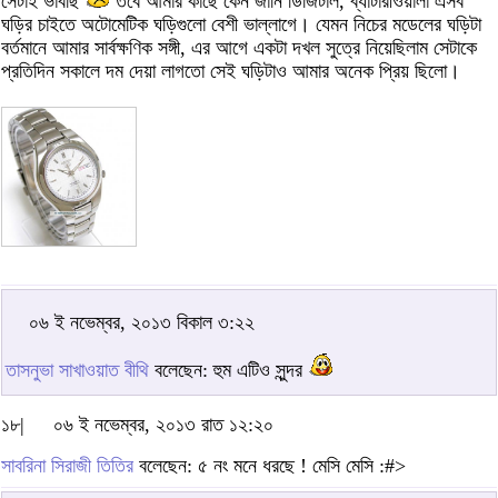
সেটাই ভাবছি
তবে আমার কাছে কেন জানি ডিজিটাল, ব্যাটারীওয়ালা এসব
ঘড়ির চাইতে অটোমেটিক ঘড়িগুলো বেশী ভাল্লাগে। যেমন নিচের মডেলের ঘড়িটা
বর্তমানে আমার সার্বক্ষণিক সঙ্গী, এর আগে একটা দখল সুত্রে নিয়েছিলাম সেটাকে
প্রতিদিন সকালে দম দেয়া লাগতো সেই ঘড়িটাও আমার অনেক প্রিয় ছিলো।
০৬ ই নভেম্বর, ২০১৩ বিকাল ৩:২২
তাসনুভা সাখাওয়াত বীথি
বলেছেন: হুম এটিও সুন্দর
১৮|
০৬ ই নভেম্বর, ২০১৩ রাত ১২:২০
সাবরিনা সিরাজী তিতির
বলেছেন: ৫ নং মনে ধরছে ! মেসি মেসি :#>