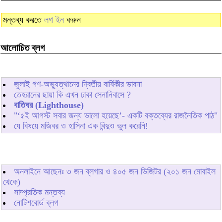
মন্তব্য করতে
লগ ইন
করুন
আলোচিত ব্লগ
জুলাই গণ-অভ্যুত্থানের দ্বিতীয় বার্ষিকীর ভাবনা
তেহরানের ছায়া কি এখন ঢাকা সেনানিবাসে ?
বাতিঘর (Lighthouse)
"‘৫ই আগস্ট সবার জন্য ভালো হয়েছে’- একটি বক্তব্যের রাজনৈতিক পাঠ"
যে বিষয়ে মজিবর ও হাসিনা এক বিন্দুও ভুল করেনি!
অনলাইনে আছেনঃ
৩
জন ব্লগার ও
৪০৫
জন ভিজিটর (২০১ জন মোবাইল
থেকে)
সাম্প্রতিক মন্তব্য
নোটিশবোর্ড ব্লগ